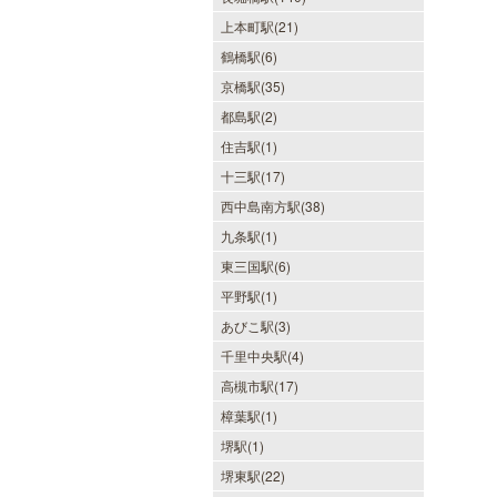
上本町駅(21)
鶴橋駅(6)
京橋駅(35)
都島駅(2)
住吉駅(1)
十三駅(17)
西中島南方駅(38)
九条駅(1)
東三国駅(6)
平野駅(1)
あびこ駅(3)
千里中央駅(4)
高槻市駅(17)
樟葉駅(1)
堺駅(1)
堺東駅(22)