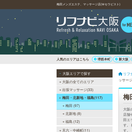
梅田メンズエステ、マッサージ店(Ｗセラピスト)
人気のエリアはこちら
堺筋本町
新大阪
大阪エリアで探す
リフ
ッサー
大阪の全てのエリア
出張マッサージ(33)
梅
梅田・北新地・福島(117)
梅田 (97)
大阪
北新地 (8)
店舗
田エ
福島 (12)
す。
天六・中崎町(11)
す。