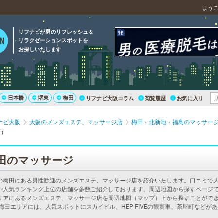
よう
リフナビが男のリフレッシュ＆
リラクゼーションスポットを
お探しいたします
日本橋
堺東
梅田
リフナビ大阪コラム
閲覧履歴
お気に入り
ナビ大阪
大阪のメンズエステ、マッサージ店
梅田・北新地・福島のマッサー
ジ）
田のマッサージ
の梅田にある男性歓迎のメンズエステ、マッサージ店を紹介いたします。口コミで
や人気ランキング上位の店舗を多数ご紹介しております。周辺地図から探すページ
リアにあるメンズエステ、マッサージ店を周辺地図（マップ）上から探すことがで
 梅田エリアには、人気スポットにスカイビル、HEP FIVEの観覧車、茶屋町などが