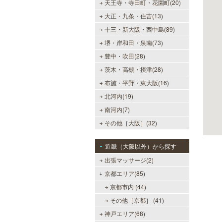
天王寺・寺田町・花園町(20)
大正・九条・住吉(13)
十三・新大阪・西中島(89)
堺・岸和田・泉南(73)
豊中・吹田(28)
茨木・高槻・摂津(28)
布施・平野・東大阪(16)
北河内(19)
南河内(7)
その他［大阪］(32)
近畿（大阪以外）から探す
出張マッサージ(2)
京都エリア(85)
京都市内 (44)
その他［京都］ (41)
神戸エリア(68)