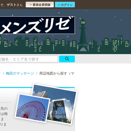
こそ、
さん
ゲスト
新規会員登録
ログイン
ジ
梅田のマッサージ
周辺地図から探す（マ
人気の
では梅
きま
ありま