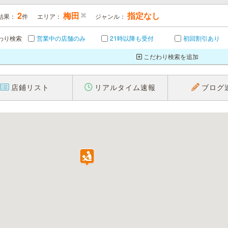
2
梅田
指定なし
結果：
件
エリア：
ジャンル：
わり検索
営業中の店舗のみ
21時以降も受付
初回割引あり
こだわり検索を追加
店鋪リスト
リアルタイム速報
ブログ