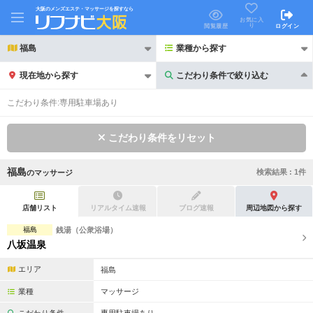
大阪のメンズエステ・マッサージを探すなら
お気に入
り
閲覧履歴
ログイン
福島
業種から探す
現在地から探す
こだわり条件で絞り込む
こだわり条件で絞り込む
こだわり条件:
専用駐車場あり
こだわり条件をリセット
福島
検索結果 :
1
件
の
マッサージ
21時以降も受付
24時以降も受付
初回割引あり
リピーター割引あり
店舗リスト
リアルタイム速報
ブログ速報
周辺地図から探す
福島
銭湯（公衆浴場）
団体割引
ポイントカード有
八坂温泉
キャッシュレス決済OK
領収証発行可
エリア
福島
2名様歓迎
団体様歓迎
業種
マッサージ