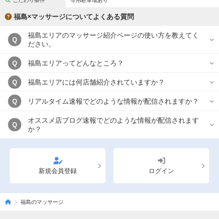
こだわり条件
専用駐車場あり
完全個室
半個室あり
福島×マッサージについてよくある質問
ペアルームあり
シャワー室完備
福島エリアのマッサージ紹介ページの使い方を教えてく
Q
フットバスあり
岩盤浴あり
ださい。
専用駐車場あり
有資格者在籍
福島エリアってどんなところ？
Q
日本人スタッフのみ
女性スタッフのみ
福島エリアには何店舗紹介されていますか？
Q
スタッフ指名可
Ｗセラピスト
リアルタイム速報でどのような情報が配信されますか？
Q
駅から徒歩5分以内
オススメ店ブログ速報でどのような情報が配信されます
Q
か？
こだわり条件を変更
閉じる
新規会員登録
ログイン
福島のマッサージ