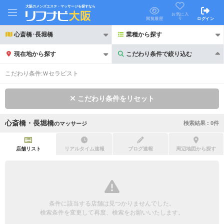
大阪のメンズエステ・マッサージを探すなら
お気に入
り
閲覧履歴
ログイン
心斎橋･長堀橋
業種から探す
現在地から探す
こだわり条件で絞り込む
こだわり条件で絞り込む
こだわり条件:
Ｗセラピスト
こだわり条件をリセット
心斎橋・長堀橋
検索結果 :
0
件
の
マッサージ
21時以降も受付
24時以降も受付
初回割引あり
リピーター割引あり
店舗リスト
リアルタイム速報
ブログ速報
周辺地図から探す
団体割引
ポイントカード有
キャッシュレス決済OK
領収証発行可
条件に該当する店舗は見つかりませんでした。
2名様歓迎
団体様歓迎
検索条件を変更して再度、検索をお願いいたします。