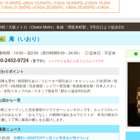
0分 13,000円]→[90分 12,000円］[120分 16,000円]→[120分 15,000
[150分 21,000円]→[150分 20,000円］[180分 25,000円]→[180分 24,
00円］※ご新規様に限り全コース￥1000割引きになります。
町 / 大阪メトロ（Osaka Metro）各線「堺筋本町駅」3号出口より徒歩2分
庵（いおり）
EN
業時間：10:00～翌2:00（受付時間9:00～24:00）
定休日：不定休
0-2452-9724
（要予約）
※リフナビを見たと言うとスムーズです
だわりポイント
以降も受付 / 初回割引あり / リピーター割引あり / キャッシュレス決済OK / 領
行可 / 2名様歓迎 / 完全個室 / シャワー室完備 / 有資格者在籍 / 日本人スタッ
 / 女性スタッフのみ / スタッフ指名可 / 駅から徒歩5分以内
お店から一言
本町にオープンした完全個室のリラクゼーションサロンです。ルックスのレベ
高さのみならず、『おもてなし』の精神の溢れるセラピストが、本当の彼女の
に優しく丁寧に最高の癒しをお届けします。
最新ニュース
8 20:22
待機割☆2000円OFF☆高リピ率美女が勢ぞろい♪