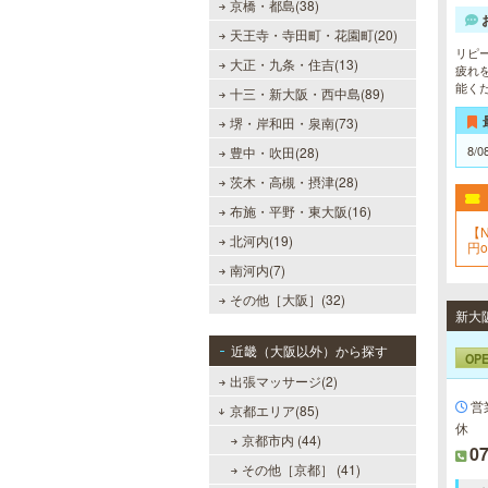
京橋・都島(38)
天王寺・寺田町・花園町(20)
リピ
大正・九条・住吉(13)
疲れ
能く
十三・新大阪・西中島(89)
堺・岸和田・泉南(73)
8/0
豊中・吹田(28)
茨木・高槻・摂津(28)
布施・平野・東大阪(16)
【
北河内(19)
円
ー
南河内(7)
その他［大阪］(32)
近畿（大阪以外）から探す
OP
出張マッサージ(2)
営
京都エリア(85)
休
京都市内 (44)
07
その他［京都］ (41)