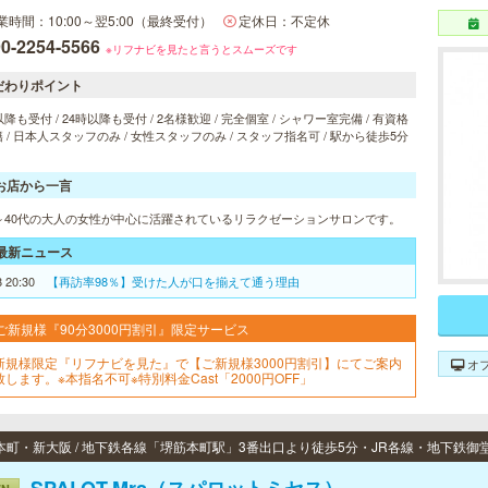
業時間：10:00～翌5:00（最終受付）
定休日：不定休
0-2254-5566
※リフナビを見たと言うとスムーズです
だわりポイント
以降も受付 / 24時以降も受付 / 2名様歓迎 / 完全個室 / シャワー室完備 / 有資格
 / 日本人スタッフのみ / 女性スタッフのみ / スタッフ指名可 / 駅から徒歩5分
お店から一言
代～40代の大人の女性が中心に活躍されているリラクゼーションサロンです。
最新ニュース
8 20:30
【再訪率98％】受けた人が口を揃えて通う理由
ご新規様『90分3000円割引』限定サービス
新規様限定『リフナビを見た』で【ご新規様3000円割引】にてご案内
オ
致します。※本指名不可※特別料金Cast「2000円OFF」