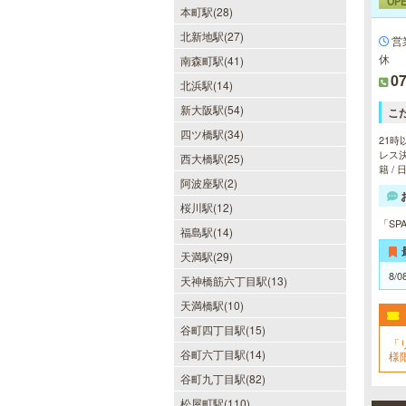
OP
本町駅(28)
北新地駅(27)
営
休
南森町駅(41)
07
北浜駅(14)
新大阪駅(54)
こ
四ツ橋駅(34)
21時
レス決
西大橋駅(25)
籍 /
阿波座駅(2)
桜川駅(12)
「S
福島駅(14)
天満駅(29)
8/0
天神橋筋六丁目駅(13)
天満橋駅(10)
谷町四丁目駅(15)
「
谷町六丁目駅(14)
様
す
谷町九丁目駅(82)
松屋町駅(110)
ヒルガオ