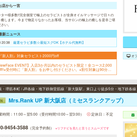
お店から一言
ーター様多数!!完全個室で極上のセラピストが全身オイルマッサージで日々の
を癒します。今まで物足りなかったお客様、当サロンの極上の癒しを是非ご堪
ださい。
最新ニュース
8 20:38
厳選セラピ多数☆最短スグOK【ホテル代無料】
『新人割』対象セラピスト2000円off
オ
NewFace EVENT】入店3か月以内のセラピスト限定！全コース2,000
off!!※受付時に「新人割」をお申し付けください。※割引対象は90分コ
ス以上となります。※本指名セラピストは割引対象外となります。
Mrs.Rank UP 新大阪店（ミセスランクアップ）
EN
業時間：11:00～翌5:00（受付時間10:00～翌3:00）
定休日：不定
0-9454-3588
（完全予約制）
※リフナビを見たと言うとスムーズです