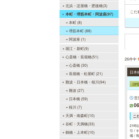
北浜・淀屋橋・肥後橋(3)
こだ
本町・堺筋本町・阿波座(97)
本町 (8)
堺筋本町 (88)
阿波座 (1)
堀江・新町(9)
心斎橋・長堀橋(51)
26件中
心斎橋 (30)
長堀橋・松屋町 (21)
難波・日本橋・桜川(94)
OP
難波 (27)
営
日本橋 (59)
06
桜川 (7)
天満・南森町(10)
こ
谷町・天満橋(33)
21時
引 /
鶴橋・上本町(10)
備 /