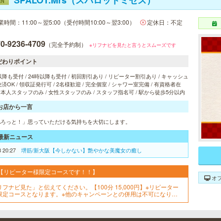
SPALOT.Mrs（スパロットミセス）
EN
業時間：11:00～翌5:00（受付時間10:00～翌3:00）
定休日：不定
0-9236-4709
（完全予約制）
※リフナビを見たと言うとスムーズです
だわりポイント
以降も受付 / 24時以降も受付 / 初回割引あり / リピーター割引あり / キャッシュ
済OK / 領収証発行可 / 2名様歓迎 / 完全個室 / シャワー室完備 / 有資格者在
 日本人スタッフのみ / 女性スタッフのみ / スタッフ指名可 / 駅から徒歩5分以内
お店から一言
PAろっと！」思っていただける気持ちを大切にします。
最新ニュース
8 20:27
堺筋/新大阪【今しかない】艶やかな美魔女の癒し
【リピーター様限定コースです！！】
オ
リフナビ見た」と伝えてください。【100分 15,000円】※リピーター
限定コースとなります。※他のキャンペーンとの併用は不可になりま
。