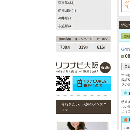
堺東駅(22)
[9
を完備しております。★完全個室★
円］
お客様に『当たり』と思ってもらえ
岸和田駅(4)
0
る様ルックス、施術レベルを極めた
セラピストがマッサージをご提供致
深井駅(1)
します。
堺筋本
布施駅(4)
OP
LA BELLA 日本橋・堺筋本
掲載店舗
キャンペーン
クーポン
町・谷町ルーム（ラベーラ）
730
339
616
店
店
件
営
若い女性にはない大人の魅力を存分
08
に味わってくださいませ。またプラ
イベートルームにお越し頂くのが難
しい方でも出張での対応もしており
こ
ますので何なりとお申し付けくださ
い。
21時
収証発
フのみ
美魔女セラピー 梅田店
堺筋
今行きたい、人気のメンズエ
ルの
地下鉄梅田駅より徒歩5分。洗練さ
ステ
よう
れた美魔女による究極の癒しをご堪
能ください。
8/0