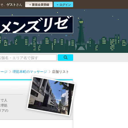
こそ、
さん
ゲスト
新規会員登録
ログイン
サージ
堺筋本町のマッサージ
店舗リスト
ミで人
は堺筋
リアの