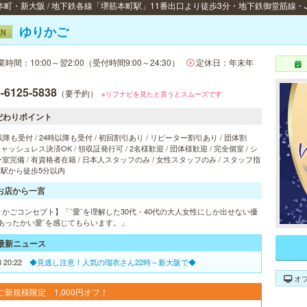
ゆりかご
EN
業時間：10:00～翌2:00（受付時間9:00～24:30）
定休日：年末年
-6125-5838
（要予約）
※リフナビを見たと言うとスムーズです
だわりポイント
以降も受付 / 24時以降も受付 / 初回割引あり / リピーター割引あり / 団体割
 キャッシュレス決済OK / 領収証発行可 / 2名様歓迎 / 団体様歓迎 / 完全個室 / シ
室完備 / 有資格者在籍 / 日本人スタッフのみ / 女性スタッフのみ / スタッフ指
/ 駅から徒歩5分以内
お店から一言
りかごコンセプト】「¨愛¨を理解した30代・40代の大人女性にしか出せない優
¨あったかい愛¨を感じてもらいます。」
最新ニュース
8 20:22
◆見逃し注意！人気の瑠衣さん22時～新大阪で◆
オ
ご新規様限定 1,000円オフ！