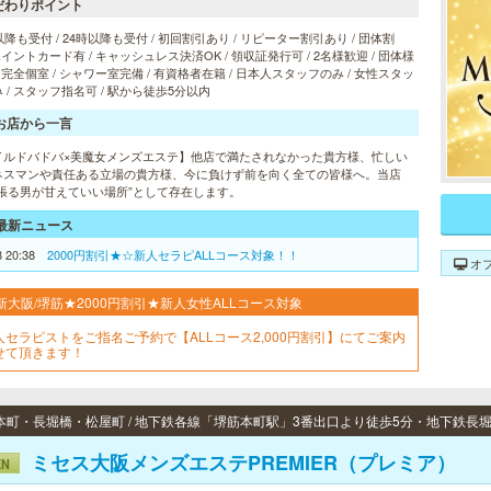
だわりポイント
以降も受付 / 24時以降も受付 / 初回割引あり / リピーター割引あり / 団体割
 ポイントカード有 / キャッシュレス決済OK / 領収証発行可 / 2名様歓迎 / 団体様
/ 完全個室 / シャワー室完備 / 有資格者在籍 / 日本人スタッフのみ / 女性スタッ
 / スタッフ指名可 / 駅から徒歩5分以内
お店から一言
イルドバドバ×美魔女メンズエステ】他店で満たされなかった貴方様、忙しい
ネスマンや責任ある立場の貴方様、今に負けず前を向く全ての皆様へ。当店
頑張る男が甘えていい場所”として存在します。
最新ニュース
8 20:38
2000円割引★☆新人セラピALLコース対象！！
オ
新大阪/堺筋★2000円割引★新人女性ALLコース対象
人セラピストをご指名ご予約で【ALLコース2,000円割引】にてご案内
せて頂きます！
ミセス大阪メンズエステPREMIER（プレミア）
EN