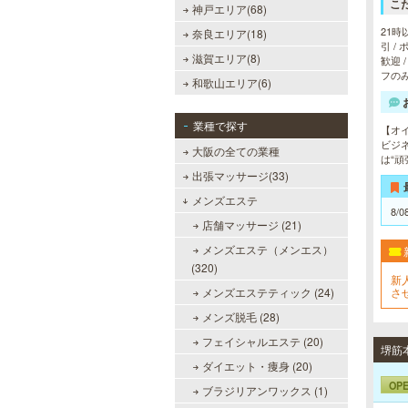
こ
神戸エリア(68)
21時
奈良エリア(18)
引 /
滋賀エリア(8)
歓迎 
フのみ
和歌山エリア(6)
業種で探す
【オ
ビジ
大阪の全ての業種
は“
出張マッサージ(33)
メンズエステ
8/0
店舗マッサージ (21)
メンズエステ（メンエス）
(320)
新
メンズエステティック (24)
さ
メンズ脱毛 (28)
フェイシャルエステ (20)
ダイエット・痩身 (20)
OP
ブラジリアンワックス (1)