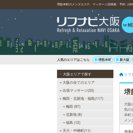
堺筋本町のメンズエステ、マッサージ店検索・予約（26件
人気のエリアはこちら
堺筋本町
新大阪
大阪エリアで探す
リフ
大阪の全てのエリア
堺
出張マッサージ(33)
梅田・北新地・福島(117)
大阪
梅田 (97)
気の
北新地 (8)
本町
メン
福島 (12)
天六・中崎町(11)
検索