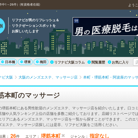
中1～26件）(有資格者在籍)
よう
リフナビが男のリフレッシュ＆
リラクゼーションスポットを
お探しいたします
日本橋
堺東
梅田
リフナビ大阪コラム
閲覧履歴
お気に入り
ナビ大阪
大阪のメンズエステ、マッサージ店
本町・堺筋本町・阿波座のマッ
筋本町のマッサージ
の堺筋本町にある男性歓迎のメンズエステ、マッサージ店を紹介いたします。口コ
店舗や人気ランキング上位の店舗を多数ご紹介しております。店鋪リストページで
エリアにあるメンズエステ、マッサージ店を一覧から探すことができます。 このエ
ズエステ、マッサージ店探しには是非、リフナビ大阪をご活用ください。
26
堺筋本町
指定なし
結果：
件
エリア：
ジャンル：