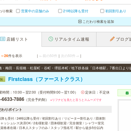
わり検索
営業中の店舗のみ
21時以降も受付
初回割引あり
こだわり検索を追加
店鋪リスト
リアルタイム速報
ブログ
1～26
件を表示
｜
←前の50件
｜
次の50件→
｜
Firstclass（ファーストクラス）
EN
業時間：10:00～翌2:00（受付時間9:00～翌1:00）
定休日：不定休
-6633-7886
（完全予約制）
※リフナビを見たと言うとスムーズです
だわりポイント
以降も受付 / 24時以降も受付 / 初回割引あり / リピーター割引あり / 団体割
 キャッシュレス決済OK / 2名様歓迎 / 団体様歓迎 / 完全個室 / シャワー室完
 有資格者在籍 / 日本人スタッフのみ / スタッフ指名可 / 駅から徒歩5分以内