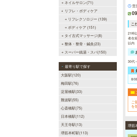
ネイルサロン(71)
営
リフレ・ボディケア
09
リフレクソロジー (139)
こ
ボディケア (151)
21時
タイ古式マッサージ(8)
者在籍
以内
整体・整骨・鍼灸(23)
スーパー銭湯・スパ(150)
30
最寄り駅で探す
大阪駅(120)
8/0
梅田駅(76)
淀屋橋駅(33)
難波駅(55)
ご
を
心斎橋駅(75)
日本橋駅(112)
天王寺駅(13)
堺筋本町駅(113)