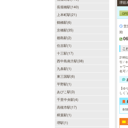
長堀橋駅(140)
30代40代50代のミセスが日常を忘
れ、限られた時間の中で、時にプロ
OP
上本町駅(21)
フェッショナルに、時に恋人らしく
鶴橋駅(6)
大人セラピストの魅力を存分に発揮
営
します。
京橋駅(35)
始
都島駅(2)
06
住吉駅(1)
こ
十三駅(17)
僕のママスパ
21時
西中島南方駅(38)
引 /
癒しのお部屋で優しいママが、僕を
ャワー
九条駅(1)
お待ちしています。実家に帰ったよ
名可 
うにくつろいで、暖かな母の愛に包
東三国駅(6)
まれて下さい。心身ともの安らぎと
最高の癒しが貴方を待っています。
平野駅(1)
【ゆ
あびこ駅(3)
しく
千里中央駅(4)
高槻市駅(17)
8/0
当たりSPA 日本橋店
樟葉駅(1)
当店では、少しでも多くのお客様に
堺駅(1)
ご利用して頂く為に無料専用駐車場