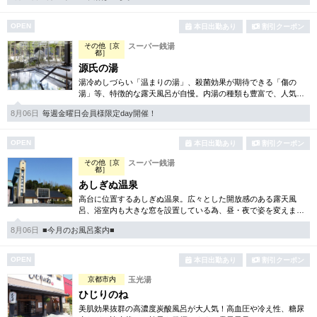
完全個室
半個室あり
OPEN
本日出勤あり
割引クーポン
ペアルームあり
シャワー室完備
その他［京
スーパー銭湯
都］
フットバスあり
岩盤浴あり
源氏の湯
湯冷めしづらい「温まりの湯」、殺菌効果が期待できる「傷の
専用駐車場あり
有資格者在籍
湯」等、特徴的な露天風呂が自慢。内湯の種類も豊富で、人気の
ロウリュサウナも完備しています。朝風呂が開始されるので、朝
8月06日
毎週金曜日会員様限定day開催！
日本人スタッフのみ
女性スタッフのみ
活にももってこいの温泉。
スタッフ指名可
Ｗセラピスト
OPEN
本日出勤あり
割引クーポン
その他［京
スーパー銭湯
駅から徒歩5分以内
都］
あしぎぬ温泉
高台に位置するあしぎぬ温泉。広々とした開放感のある露天風
こだわり条件を変更
呂、浴室内も大きな窓を設置している為、昼・夜で姿を変えま
す。日により男女で浴場は入れ替わり制なので2種類の浴場を楽し
8月06日
■今月のお風呂案内■
んで頂く事が可能です。
閉じる
OPEN
本日出勤あり
割引クーポン
京都市内
玉光湯
ひじりのね
美肌効果抜群の高濃度炭酸風呂が大人気！高血圧や冷え性、糖尿