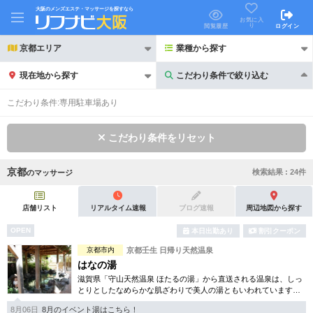
大阪のメンズエステ・マッサージを探すなら
お気に入
り
閲覧履歴
ログイン
京都エリア
業種から探す
現在地から探す
こだわり条件で絞り込む
こだわり条件で絞り込む
こだわり条件:
専用駐車場あり
こだわり条件をリセット
京都
検索結果 :
24
件
の
マッサージ
21時以降も受付
24時以降も受付
初回割引あり
リピーター割引あり
店舗リスト
リアルタイム速報
ブログ速報
周辺地図から探す
OPEN
本日出勤あり
割引クーポン
団体割引
ポイントカード有
京都市内
京都壬生 日帰り天然温泉
キャッシュレス決済OK
領収証発行可
はなの湯
滋賀県「守山天然温泉 ほたるの湯」から直送される温泉は、しっ
2名様歓迎
団体様歓迎
とりとしたなめらかな肌ざわりで美人の湯ともいわれています。
再入浴OKシステムやバラエティー豊かなイベント湯なども楽しみ
8月06日
8月のイベント湯はこちら！
の一つです。