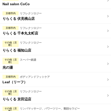
Nail salon CoCo
京都市内
リフレクソロジー
りらくる 伏見桃山店
京都市内
リフレクソロジー
りらくる 千本丸太町店
その他［京
リフレクソロジー
都］
りらくる 福知山店
その他［京
スーパー銭湯
都］
光の湯
京都市内
ボディアンドフットケア
Leaf（リーフ）
その他［京
リフレクソロジー
都］
りらくる 京田辺店
その他［京
リンパマッサージ、パワーツリー、整顔セラピー
都］