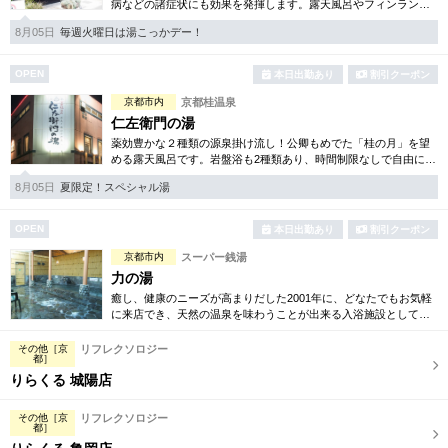
病などの諸症状にも効果を発揮します。露天風呂やフィンランド
サウナなど、ゆったりとくつろげる空間をご用意。
8月05日
毎週火曜日は湯こっかデー！
OPEN
本日出勤あり
割引クーポン
京都市内
京都桂温泉
仁左衛門の湯
薬効豊かな２種類の源泉掛け流し！公卿もめでた「桂の月」を望
める露天風呂です。岩盤浴も2種類あり、時間制限なしで自由に行
ききし、楽しんで頂く事が可能です。お風呂とあわせて是非お楽
8月05日
夏限定！スペシャル湯
しみ下さい。
OPEN
本日出勤あり
割引クーポン
京都市内
スーパー銭湯
力の湯
癒し、健康のニーズが高まりだした2001年に、どなたでもお気軽
に来店でき、天然の温泉を味わうことが出来る入浴施設として伏
見力の湯はオープンいたしました。皆様の癒しに貢献できるよう
努めてまいります。
その他［京
リフレクソロジー
都］
りらくる 城陽店
その他［京
リフレクソロジー
都］