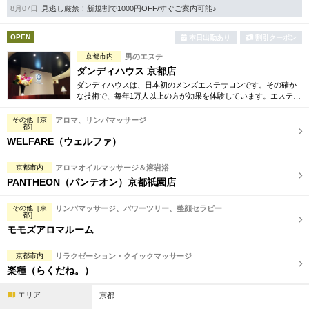
ピストを厳選し、上質なおもてなしをご提供。
8月07日
見逃し厳禁！新規割で1000円OFF/すぐご案内可能♪
OPEN
本日出勤あり
割引クーポン
京都市内
男のエステ
ダンディハウス 京都店
ダンディハウスは、日本初のメンズエステサロンです。その確か
な技術で、毎年1万人以上の方が効果を体験しています。エステは
初めてという方にも安心してお試し頂けるよう各種お得な体験コ
ースも取り揃えています。
その他［京
アロマ、リンパマッサージ
都］
WELFARE（ウェルファ）
京都市内
アロマオイルマッサージ＆溶岩浴
PANTHEON（パンテオン）京都祇園店
その他［京
リンパマッサージ、パワーツリー、整顔セラピー
都］
モモズアロマルーム
京都市内
リラクゼーション・クイックマッサージ
楽種（らくだね。）
エリア
京都