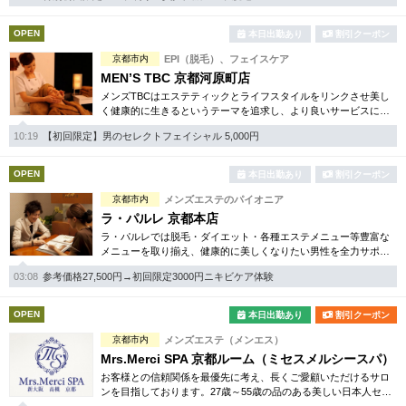
完全個室
半個室あり
OPEN
本日出勤あり
割引クーポン
ペアルームあり
シャワー室完備
京都市内
EPI（脱毛）、フェイスケア
フットバスあり
岩盤浴あり
MEN’S TBC 京都河原町店
メンズTBCはエステティックとライフスタイルをリンクさせ美し
専用駐車場あり
く健康的に生きるというテーマを追求し、より良いサービスに努
有資格者在籍
めています。自社開発のホームケア化粧品も多数。お得な体験コ
10:19
【初回限定】男のセレクトフェイシャル 5,000円
ースは必見です。
日本人スタッフのみ
女性スタッフのみ
OPEN
本日出勤あり
割引クーポン
スタッフ指名可
Ｗセラピスト
京都市内
メンズエステのパイオニア
駅から徒歩5分以内
ラ・パルレ 京都本店
ラ・パルレでは脱毛・ダイエット・各種エステメニュー等豊富な
メニューを取り揃え、健康的に美しくなりたい男性を全力サポー
こだわり条件を変更
ト！効果を気軽にお試し頂けるコースも幅広く取り揃えいます。
03:08
参考価格27,500円→初回限定3000円ニキビケア体験
好立地な四条駅近です。
閉じる
OPEN
本日出勤あり
割引クーポン
京都市内
メンズエステ（メンエス）
Mrs.Merci SPA 京都ルーム（ミセスメルシースパ）
お客様との信頼関係を最優先に考え、長くご愛顧いただけるサロ
ンを目指しております。27歳～55歳の品のある美しい日本人セラ