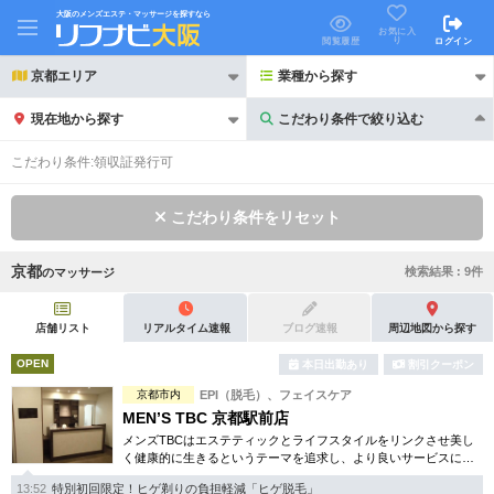
大阪のメンズエステ・マッサージを探すなら
お気に入
り
閲覧履歴
ログイン
京都エリア
業種から探す
現在地から探す
こだわり条件で絞り込む
こだわり条件で絞り込む
こだわり条件:
領収証発行可
こだわり条件をリセット
京都
検索結果 :
9
件
の
マッサージ
21時以降も受付
24時以降も受付
初回割引あり
リピーター割引あり
店舗リスト
リアルタイム速報
ブログ速報
周辺地図から探す
OPEN
本日出勤あり
割引クーポン
団体割引
ポイントカード有
京都市内
EPI（脱毛）、フェイスケア
キャッシュレス決済OK
領収証発行可
MEN’S TBC 京都駅前店
メンズTBCはエステティックとライフスタイルをリンクさせ美し
2名様歓迎
団体様歓迎
く健康的に生きるというテーマを追求し、より良いサービスに努
めています。自社開発のホームケア化粧品も多数。お得な体験コ
13:52
特別初回限定！ヒゲ剃りの負担軽減「ヒゲ脱毛」
ースは必見です。