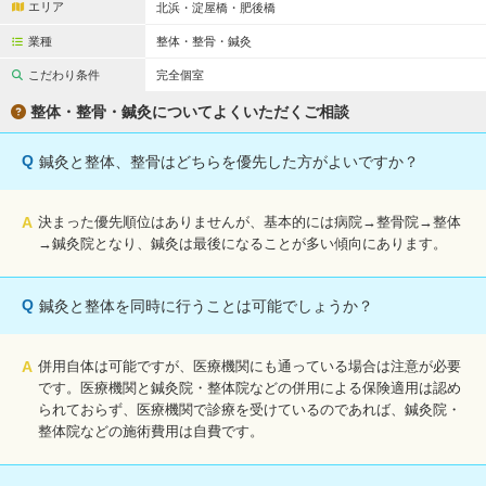
エリア
北浜・淀屋橋・肥後橋
業種
整体・整骨・鍼灸
こだわり条件
完全個室
整体・整骨・鍼灸についてよくいただくご相談
Q
鍼灸と整体、整骨はどちらを優先した方がよいですか？
A
決まった優先順位はありませんが、基本的には病院→整骨院→整体
→鍼灸院となり、鍼灸は最後になることが多い傾向にあります。
Q
鍼灸と整体を同時に行うことは可能でしょうか？
A
併用自体は可能ですが、医療機関にも通っている場合は注意が必要
です。医療機関と鍼灸院・整体院などの併用による保険適用は認め
られておらず、医療機関で診療を受けているのであれば、鍼灸院・
整体院などの施術費用は自費です。