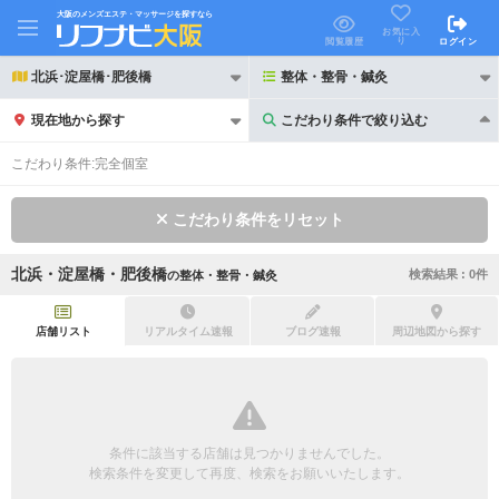
大阪のメンズエステ・マッサージを探すなら
お気に入
り
閲覧履歴
ログイン
北浜･淀屋橋･肥後橋
整体・整骨・鍼灸
現在地から探す
こだわり条件で絞り込む
こだわり条件で絞り込む
こだわり条件:
完全個室
こだわり条件をリセット
北浜・淀屋橋・肥後橋
検索結果 :
0
件
の
整体・整骨・鍼灸
21時以降も受付
24時以降も受付
初回割引あり
リピーター割引あり
店舗リスト
リアルタイム速報
ブログ速報
周辺地図から探す
団体割引
ポイントカード有
キャッシュレス決済OK
領収証発行可
条件に該当する店舗は見つかりませんでした。
2名様歓迎
団体様歓迎
検索条件を変更して再度、検索をお願いいたします。