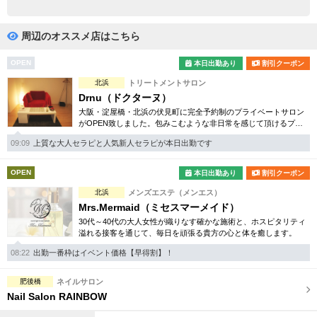
完全個室
半個室あり
ペアルームあり
シャワー室完備
周辺のオススメ店はこちら
フットバスあり
岩盤浴あり
OPEN
本日出勤あり
割引クーポン
北浜
トリートメントサロン
専用駐車場あり
有資格者在籍
Drnu（ドクターヌ）
大阪・淀屋橋・北浜の伏見町に完全予約制のプライベートサロン
日本人スタッフのみ
女性スタッフのみ
がOPEN致しました。包みこむような非日常を感じて頂けるプレ
ミアムトリートメント、ドクターヌ流、癒しの時間をご堪能下さ
スタッフ指名可
Ｗセラピスト
09:09
上質な大人セラピと人気新人セラピが本日出勤です
い。
駅から徒歩5分以内
OPEN
本日出勤あり
割引クーポン
北浜
メンズエステ（メンエス）
こだわり条件を変更
Mrs.Mermaid（ミセスマーメイド）
30代～40代の大人女性が織りなす確かな施術と、ホスピタリティ
溢れる接客を通じて、毎日を頑張る貴方の心と体を癒します。
閉じる
08:22
出勤一番枠はイベント価格【早得割】！
肥後橋
ネイルサロン
Nail Salon RAINBOW