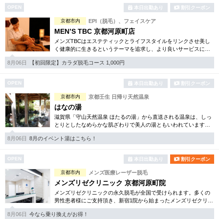
OPEN
本日出勤あり
割引クーポン
京都市内
EPI（脱毛）、フェイスケア
MEN’S TBC 京都河原町店
メンズTBCはエステティックとライフスタイルをリンクさせ美し
く健康的に生きるというテーマを追求し、より良いサービスに努
めています。自社開発のホームケア化粧品も多数。お得な体験コ
8月06日
【初回限定】カラダ脱毛コース 1,000円
ースは必見です。
OPEN
本日出勤あり
割引クーポン
京都市内
京都壬生 日帰り天然温泉
はなの湯
滋賀県「守山天然温泉 ほたるの湯」から直送される温泉は、しっ
とりとしたなめらかな肌ざわりで美人の湯ともいわれています。
再入浴OKシステムやバラエティー豊かなイベント湯なども楽しみ
8月06日
8月のイベント湯はこちら！
の一つです。
OPEN
本日出勤あり
割引クーポン
京都市内
メンズ医療レーザー脱毛
メンズリゼクリニック 京都河原町院
メンズリゼクリニックの永久脱毛が全国で受けられます。多くの
男性患者様にご支持頂き、新宿1院から始まったメンズリゼクリニ
ックが、現在では提携院含め全国10院を展開するクリニックにな
8月06日
今なら乗り換えがお得！
りました。