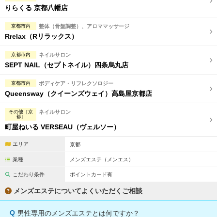
りらくる 京都八幡店
京都市内
整体（骨盤調整）、アロママッサージ
Rrelax（Rリラックス）
京都市内
ネイルサロン
SEPT NAIL（セプトネイル）四条烏丸店
京都市内
ボディケア・リフレクソロジー
Queensway（クイーンズウェイ）高島屋京都店
その他［京
ネイルサロン
都］
町屋ねいる VERSEAU（ヴェルソー）
エリア
京都
業種
メンズエステ（メンエス）
こだわり条件
ポイントカード有
メンズエステについてよくいただくご相談
Q
男性専用のメンズエステとは何ですか？