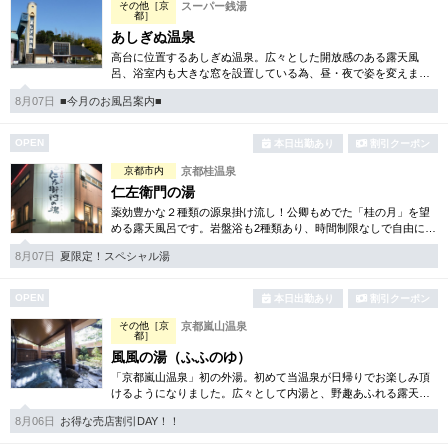
その他［京
スーパー銭湯
都］
あしぎぬ温泉
高台に位置するあしぎぬ温泉。広々とした開放感のある露天風
呂、浴室内も大きな窓を設置している為、昼・夜で姿を変えま
す。日により男女で浴場は入れ替わり制なので2種類の浴場を楽し
8月07日
■今月のお風呂案内■
んで頂く事が可能です。
OPEN
本日出勤あり
割引クーポン
京都市内
京都桂温泉
仁左衛門の湯
薬効豊かな２種類の源泉掛け流し！公卿もめでた「桂の月」を望
める露天風呂です。岩盤浴も2種類あり、時間制限なしで自由に行
ききし、楽しんで頂く事が可能です。お風呂とあわせて是非お楽
8月07日
夏限定！スペシャル湯
しみ下さい。
OPEN
本日出勤あり
割引クーポン
その他［京
京都嵐山温泉
都］
風風の湯（ふふのゆ）
「京都嵐山温泉」初の外湯。初めて当温泉が日帰りでお楽しみ頂
けるようになりました。広々として内湯と、野趣あふれる露天風
呂は日本を感じて頂けます。サウナも完備され心も身体もリフレ
8月06日
お得な売店割引DAY！！
ッシュ！