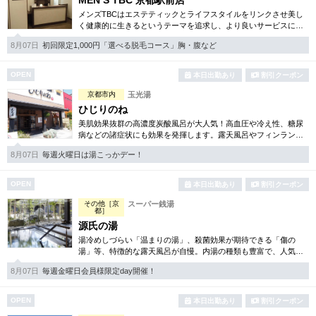
MEN’S TBC 京都駅前店
メンズTBCはエステティックとライフスタイルをリンクさせ美し
く健康的に生きるというテーマを追求し、より良いサービスに努
めています。自社開発のホームケア化粧品も多数。お得な体験コ
8月07日
初回限定1,000円「選べる脱毛コース」胸・腹など
ースは必見です。
OPEN
本日出勤あり
割引クーポン
京都市内
玉光湯
ひじりのね
美肌効果抜群の高濃度炭酸風呂が大人気！高血圧や冷え性、糖尿
病などの諸症状にも効果を発揮します。露天風呂やフィンランド
サウナなど、ゆったりとくつろげる空間をご用意。
8月07日
毎週火曜日は湯こっかデー！
OPEN
本日出勤あり
割引クーポン
その他［京
スーパー銭湯
都］
源氏の湯
湯冷めしづらい「温まりの湯」、殺菌効果が期待できる「傷の
湯」等、特徴的な露天風呂が自慢。内湯の種類も豊富で、人気の
ロウリュサウナも完備しています。朝風呂が開始されるので、朝
8月07日
毎週金曜日会員様限定day開催！
活にももってこいの温泉。
OPEN
本日出勤あり
割引クーポン