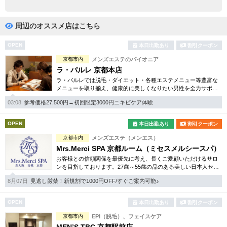
完全個室
半個室あり
ペアルームあり
シャワー室完備
周辺のオススメ店はこちら
フットバスあり
岩盤浴あり
OPEN
本日出勤あり
割引クーポン
京都市内
メンズエステのパイオニア
専用駐車場あり
有資格者在籍
ラ・パルレ 京都本店
ラ・パルレでは脱毛・ダイエット・各種エステメニュー等豊富な
日本人スタッフのみ
女性スタッフのみ
メニューを取り揃え、健康的に美しくなりたい男性を全力サポー
ト！効果を気軽にお試し頂けるコースも幅広く取り揃えいます。
スタッフ指名可
Ｗセラピスト
03:08
参考価格27,500円→初回限定3000円ニキビケア体験
好立地な四条駅近です。
駅から徒歩5分以内
OPEN
本日出勤あり
割引クーポン
京都市内
メンズエステ（メンエス）
こだわり条件を変更
Mrs.Merci SPA 京都ルーム（ミセスメルシースパ）
お客様との信頼関係を最優先に考え、長くご愛顧いただけるサロ
ンを目指しております。27歳～55歳の品のある美しい日本人セラ
閉じる
ピストを厳選し、上質なおもてなしをご提供。
8月07日
見逃し厳禁！新規割で1000円OFF/すぐご案内可能♪
OPEN
本日出勤あり
割引クーポン
京都市内
EPI（脱毛）、フェイスケア