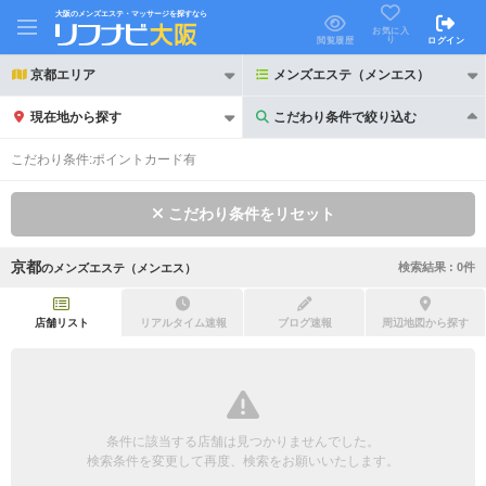
大阪のメンズエステ・マッサージを探すなら
お気に入
り
閲覧履歴
ログイン
京都エリア
メンズエステ（メンエス）
現在地から探す
こだわり条件で絞り込む
こだわり条件で絞り込む
こだわり条件:
ポイントカード有
こだわり条件をリセット
京都
検索結果 :
0
件
の
メンズエステ（メンエス）
21時以降も受付
24時以降も受付
初回割引あり
リピーター割引あり
店舗リスト
リアルタイム速報
ブログ速報
周辺地図から探す
団体割引
ポイントカード有
キャッシュレス決済OK
領収証発行可
条件に該当する店舗は見つかりませんでした。
2名様歓迎
団体様歓迎
検索条件を変更して再度、検索をお願いいたします。