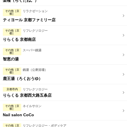
楽種（らくだね。）
その他［京
リラクゼーション
都］
ティヨール 京都ファミリー店
その他［京
リフレクソロジー
都］
りらくる 京都南店
その他［京
スーパー銭湯
都］
智恵の湯
その他［京
銭湯（公衆浴場）
都］
鹿王湯（ろくおうゆ）
京都市内
リフレクソロジー
りらくる 京都西大路五条店
その他［京
ネイルサロン
都］
Nail salon CoCo
その他［京
リフレクソロジー・ボディケア