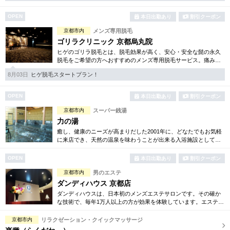
OPEN
本日出勤あり
割引クーポン
京都市内
メンズ専用脱毛
ゴリラクリニック 京都烏丸院
ヒゲのゴリラ脱毛とは、脱毛効果が高く、安心・安全な髭の永久
脱毛をご希望の方へおすすめのメンズ専用脱毛サービス。痛みに
弱い方には医療用麻酔を3種ご用意、医療認可の脱毛機のみを使
8月03日
ヒゲ脱毛スタートプラン！
用。スキンケアも万全です。
OPEN
本日出勤あり
割引クーポン
京都市内
スーパー銭湯
力の湯
癒し、健康のニーズが高まりだした2001年に、どなたでもお気軽
に来店でき、天然の温泉を味わうことが出来る入浴施設として伏
見力の湯はオープンいたしました。皆様の癒しに貢献できるよう
努めてまいります。
OPEN
本日出勤あり
割引クーポン
京都市内
男のエステ
ダンディハウス 京都店
ダンディハウスは、日本初のメンズエステサロンです。その確か
な技術で、毎年1万人以上の方が効果を体験しています。エステは
初めてという方にも安心してお試し頂けるよう各種お得な体験コ
ースも取り揃えています。
京都市内
リラクゼーション・クイックマッサージ