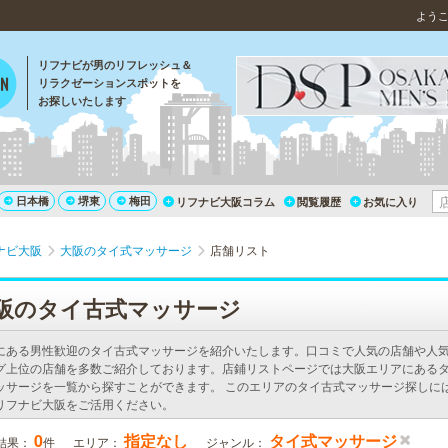
よう
リフナビが男のリフレッシュ＆
リラクゼーションスポットを
お探しいたします
日本橋
堺東
梅田
リフナビ大阪コラム
閲覧履歴
お気に入り
ナビ大阪
大阪のタイ式マッサージ
店舗リスト
阪のタイ古式マッサージ
にある男性歓迎のタイ古式マッサージを紹介いたします。口コミで人気の店舗や人
グ上位の店舗を多数ご紹介しております。店鋪リストページでは大阪エリアにある
ッサージを一覧から探すことができます。 このエリアのタイ古式マッサージ探しに
リフナビ大阪をご活用ください。
0
指定なし
タイ式マッサージ
結果：
件
エリア：
ジャンル：