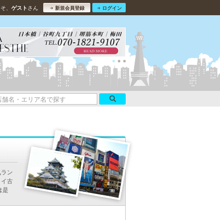
こそ、
さん
ゲスト
新規会員登録
ログイン
気ラン
タイ古
は是