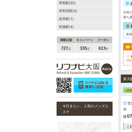
新大阪駅東口徒歩１分！大阪のメン
堺東駅(22)
エス業界の中でも最高クラスのクオ
岸和田駅(4)
リティ!!厳選に厳選を重ねたセラピ
日常
ストが何度も何度もトレーニングを
落ち
深井駅(1)
受け実現しました。日々の疲れを解
きほぐす極上のお時間をご堪能くだ
布施駅(4)
さい。
8/0
掲載店舗
キャンペーン
クーポン
727
335
613
店
店
件
僕のママスパ
☆
癒しのお部屋で優しいママが、僕を
0
一
お待ちしています。実家に帰ったよ
うにくつろいで、暖かな母の愛に包
まれて下さい。心身ともの安らぎと
新大
最高の癒しが貴方を待っています。
OP
営
今行きたい、人気のメンズエ
ヒルガオ
休
ステ
07
30代40代50代のミセスが日常を忘
れ、限られた時間の中で、時にプロ
こ
フェッショナルに、時に恋人らしく
大人セラピストの魅力を存分に発揮