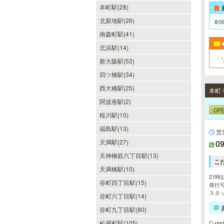
本町駅(28)
北新地駅(26)
8/0
南森町駅(41)
北浜駅(14)
「
新大阪駅(53)
四ツ橋駅(34)
西大橋駅(25)
本町
阿波座駅(2)
OP
桜川駅(10)
福島駅(13)
営
天満駅(27)
09
天神橋筋六丁目駅(13)
こ
天満橋駅(10)
21時
谷町四丁目駅(15)
発行可
スタッ
谷町六丁目駅(14)
谷町九丁目駅(80)
松屋町駅(105)
C-