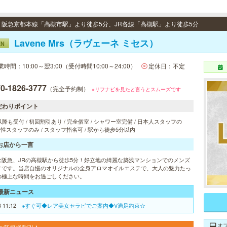
 / 阪急京都本線「高槻市駅」より徒歩5分、JR各線「高槻駅」より徒歩5分
Lavene Mrs（ラヴェーネ ミセス）
EN
業時間：10:00～翌3:00（受付時間10:00～24:00）
定休日：不定
0-1826-3777
（完全予約制）
※リフナビを見たと言うとスムーズです
だわりポイント
以降も受付 / 初回割引あり / 完全個室 / シャワー室完備 / 日本人スタッフの
 女性スタッフのみ / スタッフ指名可 / 駅から徒歩5分以内
お店から一言
は阪急、JRの高槻駅から徒歩5分！好立地の綺麗な築浅マンションでのメンズ
テです。当店自慢のオリジナルの全身アロマオイルエステで、大人の魅力たっ
の極上な時間をお過ごしください。
最新ニュース
6 11:12
※すぐ可◆レア美女セラピでご案内◆V満足約束☆
オ