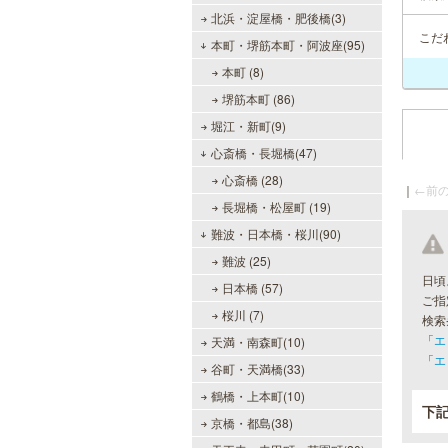
北浜・淀屋橋・肥後橋(3)
こだ
本町・堺筋本町・阿波座(95)
本町 (8)
堺筋本町 (86)
堀江・新町(9)
心斎橋・長堀橋(47)
心斎橋 (28)
｜
←前の
長堀橋・松屋町 (19)
難波・日本橋・桜川(90)
難波 (25)
日頃
日本橋 (57)
ご指
桜川 (7)
検索
「
エ
天満・南森町(10)
「
エ
谷町・天満橋(33)
鶴橋・上本町(10)
下
京橋・都島(38)