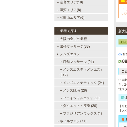
奈良エリア(18)
「
滋賀エリア(8)
6,
和歌山エリア(6)
業種で探す
大阪の全ての業種
OP
出張マッサージ(33)
メンズエステ
営
08
店舗マッサージ (21)
メンズエステ（メンエス）
こ
(317)
21時
メンズエステティック (24)
引 /
性スタ
メンズ脱毛 (28)
フェイシャルエステ (20)
ダイエット・痩身 (20)
【リ
【ス
ブラジリアンワックス (1)
ネイルサロン(71)
8/0