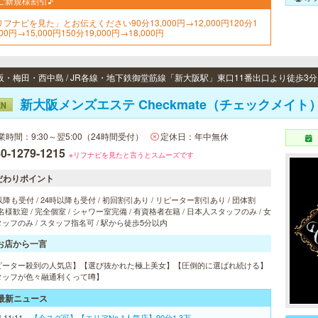
ご新規様割引♪
リフナビを見た」とお伝えください90分13,000円→12,000円120分1
000円→15,000円150分19,000円→18,000円
新大阪メンズエステ Checkmate（チェックメイト
EN
業時間：9:30～翌5:00（24時間受付）
定休日：年中無休
0-1279-1215
※リフナビを見たと言うとスムーズです
だわりポイント
以降も受付 / 24時以降も受付 / 初回割引あり / リピーター割引あり / 団体割
 2名様歓迎 / 完全個室 / シャワー室完備 / 有資格者在籍 / 日本人スタッフのみ / 女
ッフのみ / スタッフ指名可 / 駅から徒歩5分以内
お店から一言
ピーター殺到の人気店】【選び抜かれた極上美女】【圧倒的に選ばれ続ける】
タッフが色々融通利くって噂】
最新ニュース
6 11:11
【今スグ可】【エリアNo.1人気店】90分1.3万