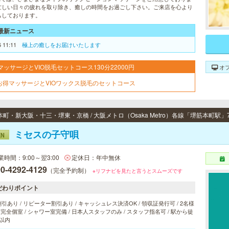
忙しい日々の疲れを取り除き、癒しの時間をお過ごし下さい。ご来店を心より
ちしております。
最新ニュース
6 11:11
極上の癒しをお届けいたします
マッサージとVIO脱毛セットコース130分22000円
オ
お得マッサージとVIOワックス脱毛のセットコース
ミセスの子守唄
EN
業時間：9:00～翌3:00
定休日：年中無休
0-4292-4129
（完全予約制）
※リフナビを見たと言うとスムーズです
だわりポイント
引あり / リピーター割引あり / キャッシュレス決済OK / 領収証発行可 / 2名様
/ 完全個室 / シャワー室完備 / 日本人スタッフのみ / スタッフ指名可 / 駅から徒
以内