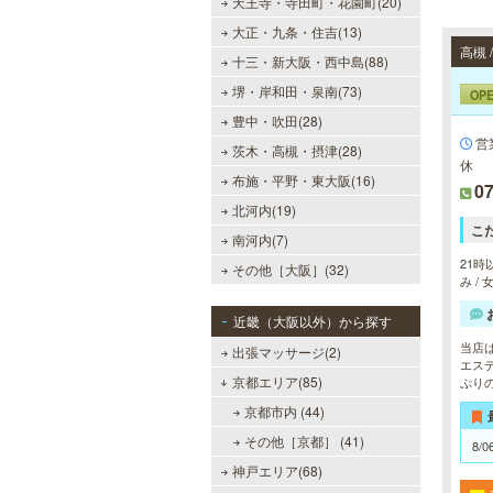
天王寺・寺田町・花園町(20)
大正・九条・住吉(13)
高槻
十三・新大阪・西中島(88)
堺・岸和田・泉南(73)
OP
豊中・吹田(28)
営
茨木・高槻・摂津(28)
休
布施・平野・東大阪(16)
07
北河内(19)
こ
南河内(7)
21時
その他［大阪］(32)
み /
近畿（大阪以外）から探す
当店
出張マッサージ(2)
エス
京都エリア(85)
ぷり
京都市内 (44)
その他［京都］ (41)
8/0
神戸エリア(68)