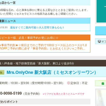
お店から一言
の喧騒を忘れ、心と身体を静かに整える上質なひとときをご提供いたします。
着いた空間とミセスセラピストの包容力ある癒しをご堪能ください。
最新ニュース
6 11:11
最短すぐでご案内可能☆大人空間で身も心も↑
リピーター様、必見！事前予約が更にお得に☆
オ
★事前予約割★☆前日までのご予約で100分コース以上のコースが1,0
0円OFFご予約の際に必ず『事前予約割』とお伝えください※ご予約は
週間前から受け付けております※
阪 / JR各線・地下鉄御堂筋線「新大阪駅」東口より徒歩5分
Mrs.OnlyOne 新大阪店（ミセスオンリーワン）
EN
業時間：10:30～翌3:00（受付時間10:00～翌1:30）
定休日：不定
0-9098-5199
（完全予約制）
※リフナビを見たと言うとスムーズです
だわりポイント