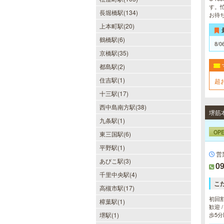
す。
長堀橋駅(134)
美魔女セラピー 梅田店
お待
上本町駅(20)
地下鉄梅田駅より徒歩5分。洗練さ
れた美魔女による究極の癒しをご堪
鶴橋駅(6)
8/0
能ください。
京橋駅(35)
都島駅(2)
住吉駅(1)
超
十三駅(17)
西中島南方駅(38)
当たりSPA 日本橋店
九条駅(1)
当店では、少しでも多くのお客様に
OP
東三国駅(6)
ご利用して頂く為に無料専用駐車場
を完備しております。★完全個室★
平野駅(1)
お客様に『当たり』と思ってもらえ
営
る様ルックス、施術レベルを極めた
あびこ駅(3)
09
セラピストがマッサージをご提供致
千里中央駅(4)
します。
こ
高槻市駅(17)
初回割
樟葉駅(1)
歓迎 
DAZZLE（ダズル）
堺駅(1)
歩5分