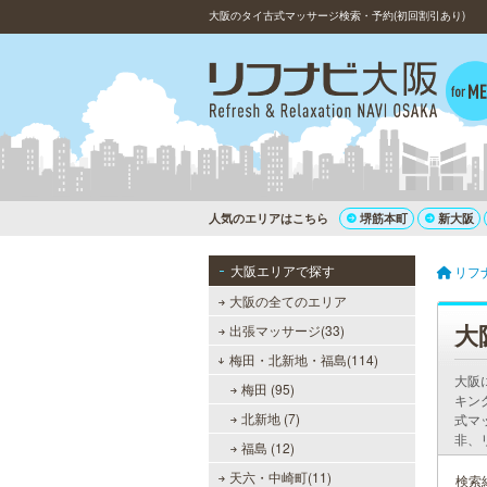
大阪のタイ古式マッサージ検索・予約(初回割引あり)
人気のエリアはこちら
堺筋本町
新大阪
大阪エリアで探す
リフ
大阪の全てのエリア
大
出張マッサージ(33)
梅田・北新地・福島(114)
大阪
梅田 (95)
キン
北新地 (7)
式マ
非、
福島 (12)
天六・中崎町(11)
検索