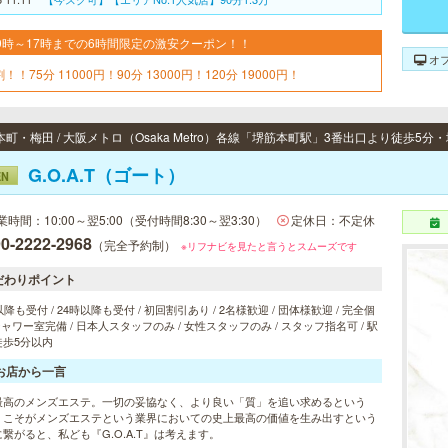
9時～17時までの6時間限定の激安クーポン！！
オ
！！75分 11000円！90分 13000円！120分 19000円！
G.O.A.T（ゴート）
EN
業時間：10:00～翌5:00（受付時間8:30～翌3:30）
定休日：不定休
0-2222-2968
（完全予約制）
※リフナビを見たと言うとスムーズです
だわりポイント
以降も受付 / 24時以降も受付 / 初回割引あり / 2名様歓迎 / 団体様歓迎 / 完全個
 シャワー室完備 / 日本人スタッフのみ / 女性スタッフのみ / スタッフ指名可 / 駅
徒歩5分以内
お店から一言
最高のメンズエステ。一切の妥協なく、より良い「質」を追い求めるという
」こそがメンズエステという業界においての史上最高の価値を生み出すという
繋がると、私ども『G.O.A.T』は考えます。