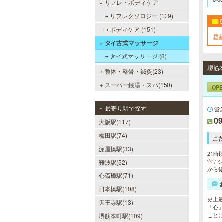
リフレ・ボディケア
リフレクソロジー (139)
ボディケア (151)
昼割
タイ古式マッサージ
タイ式マッサージ (8)
整体・整骨・鍼灸(23)
スーパー銭湯・スパ(150)
OP
最寄り駅で探す
営
09
大阪駅(117)
梅田駅(74)
こ
淀屋橋駅(33)
21時
室 /
難波駅(52)
から
心斎橋駅(71)
日本橋駅(108)
史上
天王寺駅(13)
「心
ことに
堺筋本町駅(109)