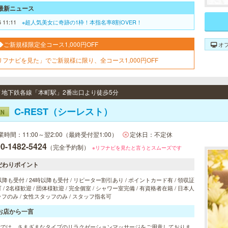
最新ニュース
6 11:11
※超人気美女に奇跡の1枠！本指名率8割OVER！
◆ご新規様限定全コース1,000円OFF
オ
リフナビを見た」でご新規様に限り、全コース1,000円OFF
 / 地下鉄各線「本町駅」2番出口より徒歩5分
C-REST（シーレスト）
EN
業時間：11:00～翌2:00（最終受付翌1:00）
定休日：不定休
0-1482-5424
（完全予約制）
※リフナビを見たと言うとスムーズです
だわりポイント
以降も受付 / 24時以降も受付 / リピーター割引あり / ポイントカード有 / 領収証
 / 2名様歓迎 / 団体様歓迎 / 完全個室 / シャワー室完備 / 有資格者在籍 / 日本人
フのみ / 女性スタッフのみ / スタッフ指名可
お店から一言
restでは、さまざまなタイプのリラクゼーションマッサージをご用意しておりま