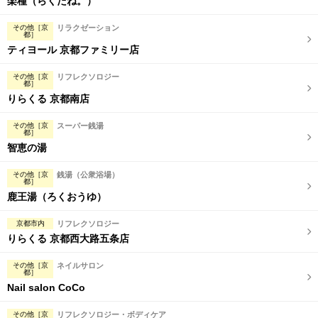
楽種（らくだね。）
その他［京
リラクゼーション
都］
ティヨール 京都ファミリー店
その他［京
リフレクソロジー
都］
りらくる 京都南店
その他［京
スーパー銭湯
都］
智恵の湯
その他［京
銭湯（公衆浴場）
都］
鹿王湯（ろくおうゆ）
京都市内
リフレクソロジー
りらくる 京都西大路五条店
その他［京
ネイルサロン
都］
Nail salon CoCo
その他［京
リフレクソロジー・ボディケア