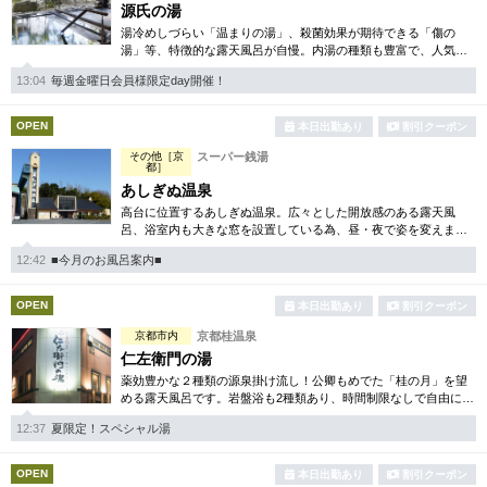
源氏の湯
湯冷めしづらい「温まりの湯」、殺菌効果が期待できる「傷の
湯」等、特徴的な露天風呂が自慢。内湯の種類も豊富で、人気の
ロウリュサウナも完備しています。朝風呂が開始されるので、朝
13:04
毎週金曜日会員様限定day開催！
活にももってこいの温泉。
OPEN
本日出勤あり
割引クーポン
その他［京
スーパー銭湯
都］
あしぎぬ温泉
高台に位置するあしぎぬ温泉。広々とした開放感のある露天風
呂、浴室内も大きな窓を設置している為、昼・夜で姿を変えま
す。日により男女で浴場は入れ替わり制なので2種類の浴場を楽し
12:42
■今月のお風呂案内■
んで頂く事が可能です。
OPEN
本日出勤あり
割引クーポン
京都市内
京都桂温泉
仁左衛門の湯
薬効豊かな２種類の源泉掛け流し！公卿もめでた「桂の月」を望
める露天風呂です。岩盤浴も2種類あり、時間制限なしで自由に行
ききし、楽しんで頂く事が可能です。お風呂とあわせて是非お楽
12:37
夏限定！スペシャル湯
しみ下さい。
OPEN
本日出勤あり
割引クーポン