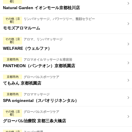
都］
Natural Garden イオンモール京都桂川店
その他［京
リンパマッサージ、パワーツリー、整顔セラピー
都］
モモズアロマルーム
その他［京
アロマ、リンパマッサージ
都］
WELFARE（ウェルファ）
京都市内
アロマオイルマッサージ＆溶岩浴
PANTHEON（パンテオン）京都祇園店
京都市内
グローバルスポーツケア
てもみん 京都祇園店
京都市内
アロママッサージ
SPA originental（スパオリジネンタル）
その他［京
グローバルスポーツケア
都］
グローバル治療院 京都三条大橋店
その他［京