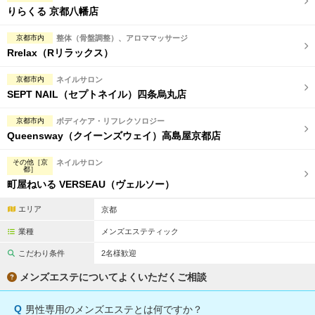
りらくる 京都八幡店
京都市内
整体（骨盤調整）、アロママッサージ
Rrelax（Rリラックス）
京都市内
ネイルサロン
SEPT NAIL（セプトネイル）四条烏丸店
京都市内
ボディケア・リフレクソロジー
Queensway（クイーンズウェイ）高島屋京都店
その他［京
ネイルサロン
都］
町屋ねいる VERSEAU（ヴェルソー）
エリア
京都
業種
メンズエステティック
こだわり条件
2名様歓迎
メンズエステについてよくいただくご相談
Q
男性専用のメンズエステとは何ですか？