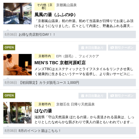
その他［京
京都嵐山温泉
都］
風風の湯（ふふのゆ）
「京都嵐山温泉」初の外湯。初めて当温泉が日帰りでお楽しみ頂
けるようになりました。広々として内湯と、野趣あふれる露天風
呂は日本を感じて頂けます。サウナも完備され心も身体もリフレ
8月06日
お得な売店割引DAY！！
ッシュ！
OPEN
本日出勤あり
割引クーポン
京都市内
EPI（脱毛）、フェイスケア
MEN’S TBC 京都河原町店
メンズTBCはエステティックとライフスタイルをリンクさせ美し
く健康的に生きるというテーマを追求し、より良いサービスに努
めています。自社開発のホームケア化粧品も多数。お得な体験コ
8月06日
【初回限定】カラダ脱毛コース 1,000円
ースは必見です。
OPEN
本日出勤あり
割引クーポン
京都市内
京都壬生 日帰り天然温泉
はなの湯
滋賀県「守山天然温泉 ほたるの湯」から直送される温泉は、しっ
とりとしたなめらかな肌ざわりで美人の湯ともいわれています。
再入浴OKシステムやバラエティー豊かなイベント湯なども楽しみ
8月06日
8月のイベント湯はこちら！
の一つです。