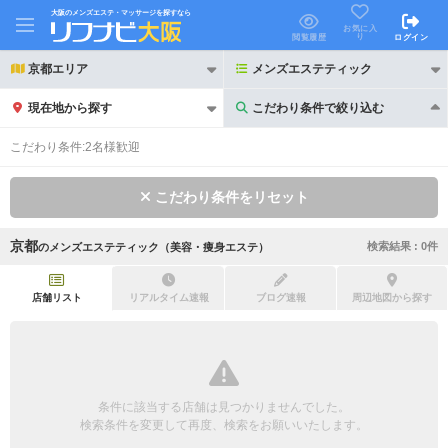
大阪のメンズエステ・マッサージを探すなら
お気に入
り
閲覧履歴
ログイン
京都エリア
メンズエステティック
現在地から探す
こだわり条件で絞り込む
こだわり条件で絞り込む
こだわり条件:
2名様歓迎
こだわり条件をリセット
京都
検索結果 :
0
件
の
メンズエステティック（美容・痩身エステ）
21時以降も受付
24時以降も受付
初回割引あり
リピーター割引あり
店舗リスト
リアルタイム速報
ブログ速報
周辺地図から探す
団体割引
ポイントカード有
キャッシュレス決済OK
領収証発行可
条件に該当する店舗は見つかりませんでした。
2名様歓迎
団体様歓迎
検索条件を変更して再度、検索をお願いいたします。