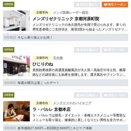
OPEN
本日出勤あり
割引クーポン
京都市内
メンズ医療レーザー脱毛
メンズリゼクリニック 京都河原町院
メンズリゼクリニックの永久脱毛が全国で受けられます。多くの
男性患者様にご支持頂き、新宿1院から始まったメンズリゼクリニ
ックが、現在では提携院含め全国10院を展開するクリニックにな
8月06日
今なら乗り換えがお得！
りました。
OPEN
本日出勤あり
割引クーポン
京都市内
玉光湯
ひじりのね
美肌効果抜群の高濃度炭酸風呂が大人気！高血圧や冷え性、糖尿
病などの諸症状にも効果を発揮します。露天風呂やフィンランド
サウナなど、ゆったりとくつろげる空間をご用意。
8月05日
毎週火曜日は湯こっかデー！
OPEN
本日出勤あり
割引クーポン
京都市内
メンズエステのパイオニア
ラ・パルレ 京都本店
ラ・パルレでは脱毛・ダイエット・各種エステメニュー等豊富な
メニューを取り揃え、健康的に美しくなりたい男性を全力サポー
ト！効果を気軽にお試し頂けるコースも幅広く取り揃えいます。
8月05日
参考価格27,500円→初回限定3000円ニキビケア体験
好立地な四条駅近です。