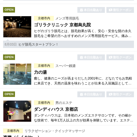
OPEN
本日出勤あり
割引クーポン
京都市内
メンズ専用脱毛
ゴリラクリニック 京都烏丸院
ヒゲのゴリラ脱毛とは、脱毛効果が高く、安心・安全な髭の永久
脱毛をご希望の方へおすすめのメンズ専用脱毛サービス。痛みに
弱い方には医療用麻酔を3種ご用意、医療認可の脱毛機のみを使
8月03日
ヒゲ脱毛スタートプラン！
用。スキンケアも万全です。
OPEN
本日出勤あり
割引クーポン
京都市内
スーパー銭湯
力の湯
癒し、健康のニーズが高まりだした2001年に、どなたでもお気軽
に来店でき、天然の温泉を味わうことが出来る入浴施設として伏
見力の湯はオープンいたしました。皆様の癒しに貢献できるよう
努めてまいります。
OPEN
本日出勤あり
割引クーポン
京都市内
男のエステ
ダンディハウス 京都店
ダンディハウスは、日本初のメンズエステサロンです。その確か
な技術で、毎年1万人以上の方が効果を体験しています。エステは
初めてという方にも安心してお試し頂けるよう各種お得な体験コ
ースも取り揃えています。
京都市内
リラクゼーション・クイックマッサージ