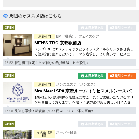
完全個室
半個室あり
ペアルームあり
シャワー室完備
周辺のオススメ店はこちら
フットバスあり
岩盤浴あり
OPEN
本日出勤あり
割引クーポン
京都市内
EPI（脱毛）、フェイスケア
専用駐車場あり
有資格者在籍
MEN’S TBC 京都駅前店
メンズTBCはエステティックとライフスタイルをリンクさせ美し
日本人スタッフのみ
女性スタッフのみ
く健康的に生きるというテーマを追求し、より良いサービスに努
めています。自社開発のホームケア化粧品も多数。お得な体験コ
スタッフ指名可
Ｗセラピスト
13:52
特別初回限定！ヒゲ剃りの負担軽減「ヒゲ脱毛」
ースは必見です。
駅から徒歩5分以内
OPEN
本日出勤あり
割引クーポン
京都市内
メンズエステ（メンエス）
こだわり条件を変更
Mrs.Merci SPA 京都ルーム（ミセスメルシースパ）
お客様との信頼関係を最優先に考え、長くご愛顧いただけるサロ
ンを目指しております。27歳～55歳の品のある美しい日本人セラ
閉じる
ピストを厳選し、上質なおもてなしをご提供。
13:06
見逃し厳禁！新規割で1000円OFF/すぐご案内可能♪
OPEN
本日出勤あり
割引クーポン
その他［京
スーパー銭湯
都］