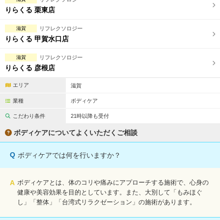
完全個室
半個室あり
りらくる 栗東店
ペアルームあり
シャワー室完備
滋賀
リフレクソロジー
りらくる 甲賀水口店
フットバスあり
岩盤浴あり
滋賀
リフレクソロジー
専用駐車場あり
有資格者在籍
りらくる 彦根店
日本人スタッフのみ
女性スタッフのみ
エリア
滋賀
スタッフ指名可
Ｗセラピスト
業種
ボディケア
こだわり条件
21時以降も受付
駅から徒歩5分以内
ボディケアについてよくいただくご相談
こだわり条件を変更
Q
ボディケアでは何を行いますか？
閉じる
A
ボディケアとは、体のコリや痛みにアプローチする施術で、心身の
健康や美容効果を目的としています。また、大別して「もみほぐ
し」「整体」「台湾式リラクゼーション」の施術があります。