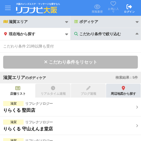
大阪のメンズエステ・マッサージを探すなら
お気に入
り
閲覧履歴
ログイン
滋賀エリア
ボディケア
現在地から探す
こだわり条件で絞り込む
こだわり条件で絞り込む
こだわり条件:
21時以降も受付
こだわり条件をリセット
滋賀エリア
検索結果 :
5
件
の
ボディケア
21時以降も受付
24時以降も受付
初回割引あり
リピーター割引あり
店舗リスト
リアルタイム速報
ブログ速報
周辺地図から探す
滋賀
リフレクソロジー
団体割引
ポイントカード有
りらくる 堅田店
キャッシュレス決済OK
領収証発行可
滋賀
リフレクソロジー
りらくる 守山えんま堂店
2名様歓迎
団体様歓迎
滋賀
リフレクソロジー