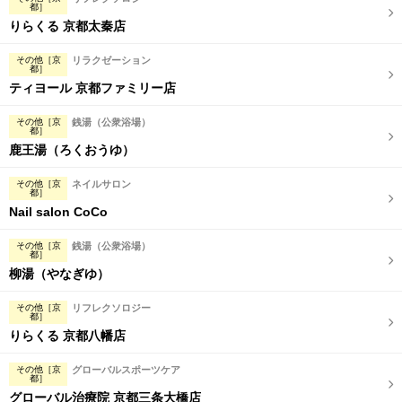
都］
りらくる 京都太秦店
その他［京
リラクゼーション
都］
ティヨール 京都ファミリー店
その他［京
銭湯（公衆浴場）
都］
鹿王湯（ろくおうゆ）
その他［京
ネイルサロン
都］
Nail salon CoCo
その他［京
銭湯（公衆浴場）
都］
柳湯（やなぎゆ）
その他［京
リフレクソロジー
都］
りらくる 京都八幡店
その他［京
グローバルスポーツケア
都］
グローバル治療院 京都三条大橋店