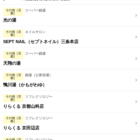
その他［京
スーパー銭湯
都］
光の湯
その他［京
ネイルサロン
都］
SEPT NAIL（セプトネイル）三条本店
その他［京
スーパー銭湯
都］
天翔の湯
その他［京
銭湯（公衆浴場）
都］
鴨川湯（かもがわゆ）
その他［京
リフレクソロジー
都］
りらくる 京都山科店
その他［京
リフレクソロジー
都］
りらくる 京田辺店
その他［京
リフレクソロジー