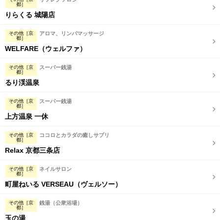
都］
りらくる 城陽店
その他［京
アロマ、リンパマッサージ
都］
WELFARE（ウェルファ）
その他［京
スーパー銭湯
都］
るり渓温泉
その他［京
スーパー銭湯
都］
上方温泉 一休
その他［京
ココロとカラダの癒しサプリ
都］
Relax 京都三条店
その他［京
ネイルサロン
都］
町屋ねいる VERSEAU（ヴェルソー）
その他［京
銭湯（公衆浴場）
都］
玉の湯