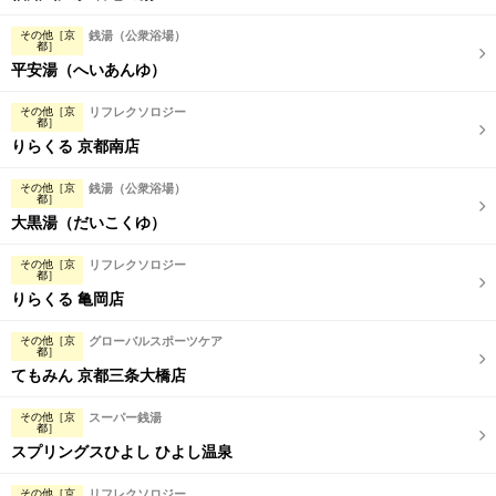
その他［京
銭湯（公衆浴場）
都］
平安湯（へいあんゆ）
その他［京
リフレクソロジー
都］
りらくる 京都南店
その他［京
銭湯（公衆浴場）
都］
大黒湯（だいこくゆ）
その他［京
リフレクソロジー
都］
りらくる 亀岡店
その他［京
グローバルスポーツケア
都］
てもみん 京都三条大橋店
その他［京
スーパー銭湯
都］
スプリングスひよし ひよし温泉
その他［京
リフレクソロジー