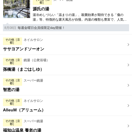
都］
源氏の湯
湯冷めしづらい「温まりの湯」、殺菌効果が期待できる「傷の
湯」等、特徴的な露天風呂が自慢。内湯の種類も豊富で、人気の
ロウリュサウナも完備しています。朝風呂が開始されるので、朝
8月08日
毎週金曜日会員様限定day開催！
活にももってこいの温泉。
その他［京
ネイルサロン
都］
ササヨアンドソーオン
その他［京
銭湯（公衆浴場）
都］
孫橋湯（まごはしゆ）
その他［京
スーパー銭湯
都］
智恵の湯
その他［京
ネイルサロン
都］
AlleuM（アリューム）
その他［京
スーパー銭湯
都］
福知山温泉 養老の湯