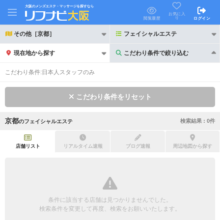
大阪のメンズエステ・マッサージを探すなら
お気に入
り
閲覧履歴
ログイン
その他［京都］
フェイシャルエステ
現在地から探す
こだわり条件で絞り込む
こだわり条件で絞り込む
こだわり条件:
日本人スタッフのみ
こだわり条件をリセット
京都
検索結果 :
0
件
の
フェイシャルエステ
21時以降も受付
24時以降も受付
初回割引あり
リピーター割引あり
店舗リスト
リアルタイム速報
ブログ速報
周辺地図から探す
団体割引
ポイントカード有
キャッシュレス決済OK
領収証発行可
条件に該当する店舗は見つかりませんでした。
2名様歓迎
団体様歓迎
検索条件を変更して再度、検索をお願いいたします。