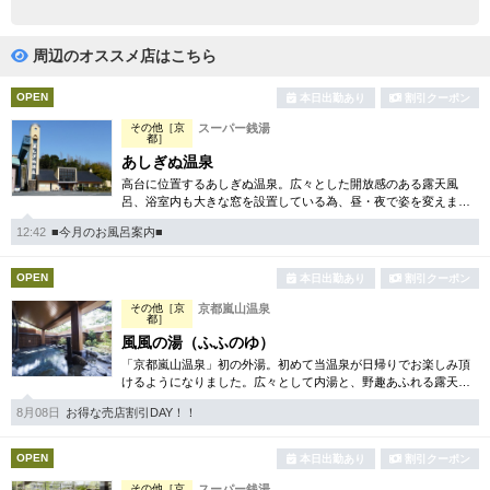
完全個室
半個室あり
ペアルームあり
シャワー室完備
周辺のオススメ店はこちら
フットバスあり
岩盤浴あり
OPEN
本日出勤あり
割引クーポン
その他［京
スーパー銭湯
専用駐車場あり
有資格者在籍
都］
あしぎぬ温泉
日本人スタッフのみ
女性スタッフのみ
高台に位置するあしぎぬ温泉。広々とした開放感のある露天風
呂、浴室内も大きな窓を設置している為、昼・夜で姿を変えま
スタッフ指名可
す。日により男女で浴場は入れ替わり制なので2種類の浴場を楽し
Ｗセラピスト
12:42
■今月のお風呂案内■
んで頂く事が可能です。
駅から徒歩5分以内
OPEN
本日出勤あり
割引クーポン
その他［京
京都嵐山温泉
こだわり条件を変更
都］
風風の湯（ふふのゆ）
「京都嵐山温泉」初の外湯。初めて当温泉が日帰りでお楽しみ頂
閉じる
けるようになりました。広々として内湯と、野趣あふれる露天風
呂は日本を感じて頂けます。サウナも完備され心も身体もリフレ
8月08日
お得な売店割引DAY！！
ッシュ！
OPEN
本日出勤あり
割引クーポン
その他［京
スーパー銭湯