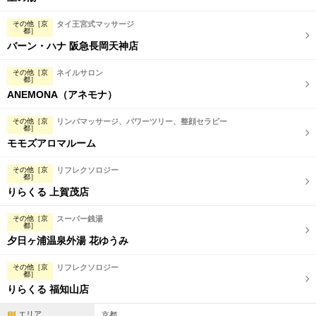
その他［京
タイ王宮式マッサージ
都］
バーン・ハナ 阪急長岡天神店
その他［京
ネイルサロン
都］
ANEMONA（アネモナ）
その他［京
リンパマッサージ、パワーツリー、整顔セラピー
都］
モモズアロマルーム
その他［京
リフレクソロジー
都］
りらくる 上賀茂店
その他［京
スーパー銭湯
都］
夕日ヶ浦温泉外湯 花ゆうみ
その他［京
リフレクソロジー
都］
りらくる 福知山店
エリア
京都