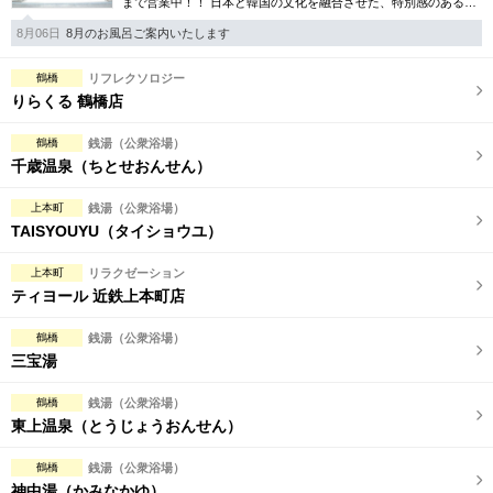
まで営業中！！ 日本と韓国の文化を融合させた、特別感のある温
泉リゾート施設です。
8月06日
8月のお風呂ご案内いたします
鶴橋
リフレクソロジー
りらくる 鶴橋店
鶴橋
銭湯（公衆浴場）
千歳温泉（ちとせおんせん）
上本町
銭湯（公衆浴場）
TAISYOUYU（タイショウユ）
上本町
リラクゼーション
ティヨール 近鉄上本町店
鶴橋
銭湯（公衆浴場）
三宝湯
鶴橋
銭湯（公衆浴場）
東上温泉（とうじょうおんせん）
鶴橋
銭湯（公衆浴場）
神中湯（かみなかゆ）