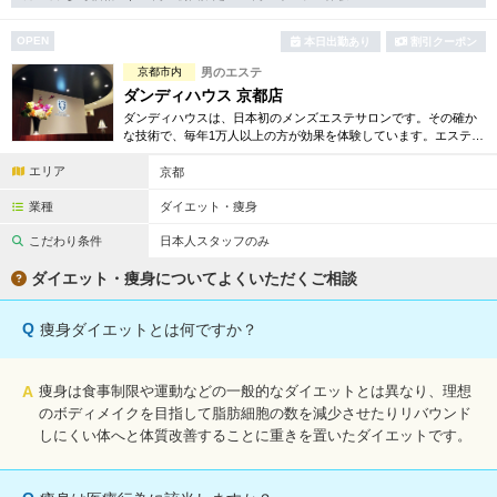
完全個室
半個室あり
OPEN
本日出勤あり
割引クーポン
ペアルームあり
シャワー室完備
京都市内
男のエステ
フットバスあり
岩盤浴あり
ダンディハウス 京都店
ダンディハウスは、日本初のメンズエステサロンです。その確か
専用駐車場あり
な技術で、毎年1万人以上の方が効果を体験しています。エステは
有資格者在籍
初めてという方にも安心してお試し頂けるよう各種お得な体験コ
エリア
ースも取り揃えています。
京都
日本人スタッフのみ
女性スタッフのみ
業種
ダイエット・痩身
スタッフ指名可
Ｗセラピスト
こだわり条件
日本人スタッフのみ
駅から徒歩5分以内
ダイエット・痩身についてよくいただくご相談
こだわり条件を変更
Q
痩身ダイエットとは何ですか？
閉じる
A
痩身は食事制限や運動などの一般的なダイエットとは異なり、理想
のボディメイクを目指して脂肪細胞の数を減少させたりリバウンド
しにくい体へと体質改善することに重きを置いたダイエットです。