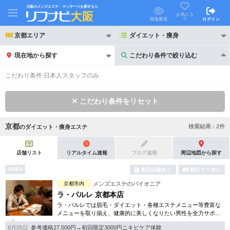
大阪のメンズエステ・マッサージを探すなら
お気に入
り
閲覧履歴
ログイン
京都エリア
ダイエット・痩身
現在地から探す
こだわり条件で絞り込む
こだわり条件で絞り込む
こだわり条件:
日本人スタッフのみ
こだわり条件をリセット
京都
検索結果 :
2
件
の
ダイエット・痩身エステ
21時以降も受付
24時以降も受付
初回割引あり
リピーター割引あり
店舗リスト
リアルタイム速報
ブログ速報
周辺地図から探す
OPEN
本日出勤あり
割引クーポン
団体割引
ポイントカード有
京都市内
メンズエステのパイオニア
キャッシュレス決済OK
領収証発行可
ラ・パルレ 京都本店
ラ・パルレでは脱毛・ダイエット・各種エステメニュー等豊富な
2名様歓迎
団体様歓迎
メニューを取り揃え、健康的に美しくなりたい男性を全力サポー
ト！効果を気軽にお試し頂けるコースも幅広く取り揃えいます。
8月05日
参考価格27,500円→初回限定3000円ニキビケア体験
好立地な四条駅近です。