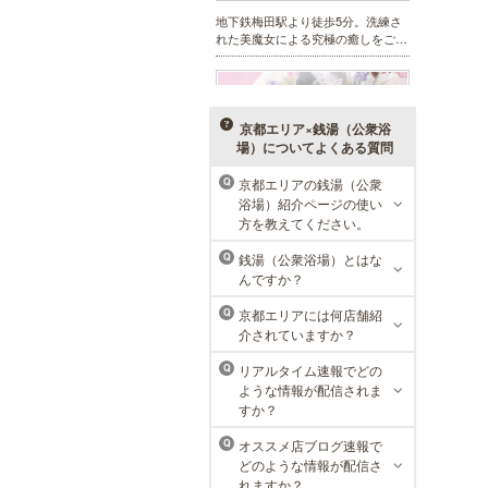
DAZZLE（ダズル）
新大阪駅東口徒歩１分！大阪のメン
京都エリア×銭湯（公衆浴
エス業界の中でも最高クラスのクオ
場）についてよくある質問
リティ!!厳選に厳選を重ねたセラピ
ストが何度も何度もトレーニングを
京都エリアの銭湯（公衆
Q
受け実現しました。日々の疲れを解
きほぐす極上のお時間をご堪能くだ
浴場）紹介ページの使い
さい。
方を教えてください。
銭湯（公衆浴場）とはな
Q
んですか？
sirena I（シレーナ）
京都エリアには何店舗紹
Q
可愛いが溢れる!!ふたりきりの空間
介されていますか？
で厳選セラピストたちが貴方の日頃
の疲れを癒す。洗練の技術とおもて
リアルタイム速報でどの
Q
なしで身も心も満たされる至福の時
ような情報が配信されま
間をお楽しみいただけます。
すか？
オススメ店ブログ速報で
Q
どのような情報が配信さ
れますか？