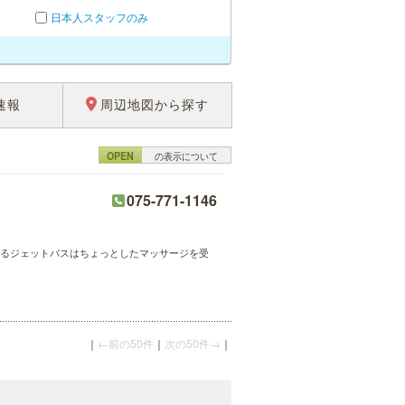
日本人スタッフのみ
速報
周辺地図から探す
OPEN
の表示について
075-771-1146
されるジェットバスはちょっとしたマッサージを受
｜
←前の50件
｜
次の50件→
｜