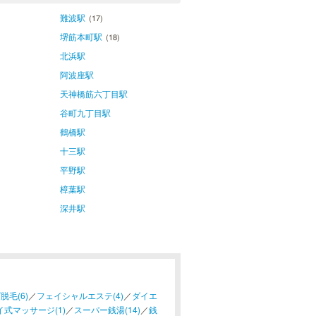
難波駅
(17)
堺筋本町駅
(18)
北浜駅
阿波座駅
天神橋筋六丁目駅
谷町九丁目駅
鶴橋駅
十三駅
平野駅
樟葉駅
深井駅
脱毛(6)
／
フェイシャルエステ(4)
／
ダイエ
イ式マッサージ(1)
／
スーパー銭湯(14)
／
銭