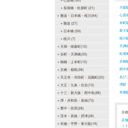
大阪
長堀橋・松屋町 (21)
心斎
難波・日本橋・桜川(94)
本町
難波 (27)
新大
日本橋 (59)
桜川
桜川 (7)
天満
天満・南森町(10)
松屋
谷町・天満橋(33)
京橋
鶴橋・上本町(10)
西中
京橋・都島(38)
あび
天王寺・寺田町・花園町(20)
堺駅
大正・九条・住吉(13)
布施
十三・新大阪・西中島(88)
堺・岸和田・泉南(73)
豊中・吹田(28)
京
茨木・高槻・摂津(28)
店舗
布施・平野・東大阪(16)
ット