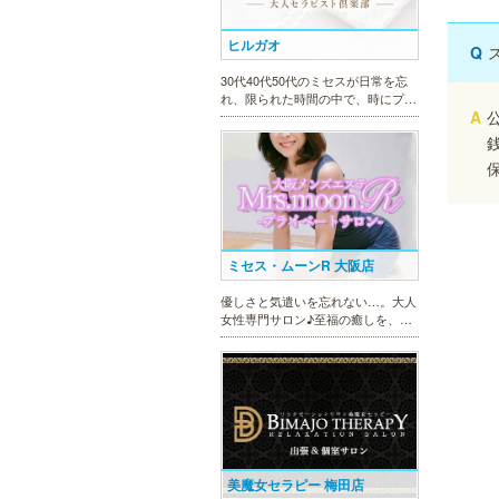
大人セラピストの魅力を存分に発揮
します。
Q
A
ミセス・ムーンR 大阪店
優しさと気遣いを忘れない…。大人
女性専門サロン♪至福の癒しを、お
約束致します。
美魔女セラピー 梅田店
地下鉄梅田駅より徒歩5分。洗練さ
れた美魔女による究極の癒しをご堪
能ください。