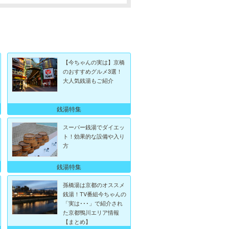
【今ちゃんの実は】京橋
のおすすめグルメ3選！
大人気銭湯もご紹介
銭湯特集
スーパー銭湯でダイエッ
ト！効果的な設備や入り
方
銭湯特集
孫橋湯は京都のオススメ
銭湯！TV番組今ちゃんの
「実は･･･」で紹介され
た京都鴨川エリア情報
【まとめ】