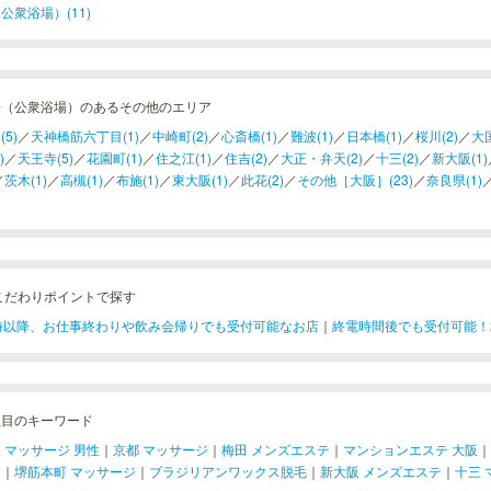
公衆浴場）(11)
湯（公衆浴場）のあるその他のエリア
(5)
／
天神橋筋六丁目(1)
／
中崎町(2)
／
心斎橋(1)
／
難波(1)
／
日本橋(1)
／
桜川(2)
／
大国
)
／
天王寺(5)
／
花園町(1)
／
住之江(1)
／
住吉(2)
／
大正・弁天(2)
／
十三(2)
／
新大阪(1)
／
茨木(1)
／
高槻(1)
／
布施(1)
／
東大阪(1)
／
此花(2)
／
その他［大阪］(23)
／
奈良県(1)
こだわりポイントで探す
1時以降、お仕事終わりや飲み会帰りでも受付可能なお店
｜
終電時間後でも受付可能！
注目のキーワード
 マッサージ 男性
｜
京都 マッサージ
｜
梅田 メンズエステ
｜
マンションエステ 大阪
｜
ジ
｜
堺筋本町 マッサージ
｜
ブラジリアンワックス脱毛
｜
新大阪 メンズエステ
｜
十三 