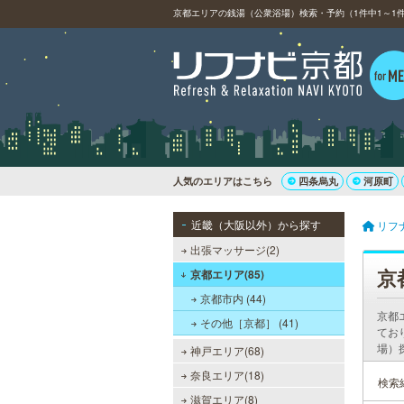
京都エリアの銭湯（公衆浴場）検索・予約（1件中1～1件）
人気のエリアはこちら
四条烏丸
河原町
近畿（大阪以外）から探す
リフ
出張マッサージ(2)
京
京都エリア(85)
京都市内 (44)
京都
その他［京都］ (41)
てお
場）
神戸エリア(68)
奈良エリア(18)
検索
滋賀エリア(8)