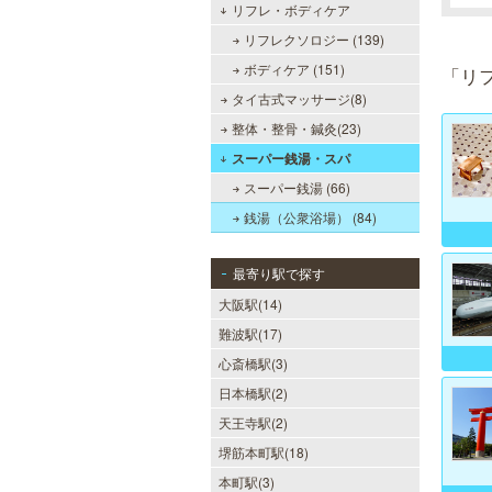
リフレ・ボディケア
sirena I（シレーナ）
リフレクソロジー (139)
ボディケア (151)
「リ
可愛いが溢れる!!ふたりきりの空間
で厳選セラピストたちが貴方の日頃
タイ古式マッサージ(8)
の疲れを癒す。洗練の技術とおもて
なしで身も心も満たされる至福の時
整体・整骨・鍼灸(23)
間をお楽しみいただけます。
スーパー銭湯・スパ
スーパー銭湯 (66)
銭湯（公衆浴場） (84)
僕のママスパ
最寄り駅で探す
癒しのお部屋で優しいママが、僕を
大阪駅(14)
お待ちしています。実家に帰ったよ
うにくつろいで、暖かな母の愛に包
難波駅(17)
まれて下さい。心身ともの安らぎと
最高の癒しが貴方を待っています。
心斎橋駅(3)
日本橋駅(2)
天王寺駅(2)
堺筋本町駅(18)
当たりSPA 日本橋店
本町駅(3)