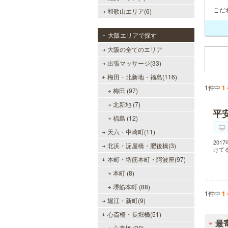
こだ
和歌山エリア(6)
大阪エリアで探す
大阪の全てのエリア
出張マッサージ(33)
梅田・北新地・福島(116)
1件中
1
梅田 (97)
北新地 (7)
平
福島 (12)
天六・中崎町(11)
20
北浜・淀屋橋・肥後橋(3)
けて
本町・堺筋本町・阿波座(97)
本町 (8)
堺筋本町 (88)
1件中
1
堀江・新町(9)
心斎橋・長堀橋(51)
最
心斎橋 (30)