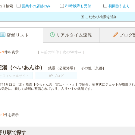
わり検索
営業中の店舗のみ
21時以降も受付
初回割引あり
こだわり検索を追加
店鋪リスト
リアルタイム速報
ブログ
～1
件を表示
｜
←前の50件
｜
次の50件→
｜
安湯（へいあんゆ）
銭湯（公衆浴場）・その他［京都］
オフィシャルサイト
ブログ
17年11月22日（水）放送【今ちゃんの「実は・・・」】で紹介。竜巻状にジェットが噴射
る気分に。新しく綺麗に整備されており、入りやすい銭湯です。
～1
件を表示
寄り駅で探す