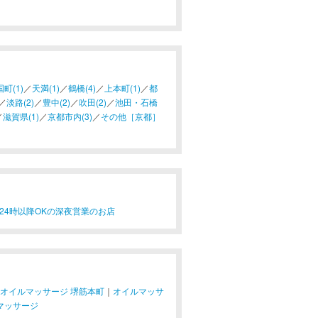
町(1)
／
天満(1)
／
鶴橋(4)
／
上本町(1)
／
都
／
淡路(2)
／
豊中(2)
／
吹田(2)
／
池田・石橋
／
滋賀県(1)
／
京都市内(3)
／
その他［京都］
24時以降OKの深夜営業のお店
オイルマッサージ 堺筋本町
｜
オイルマッサ
マッサージ