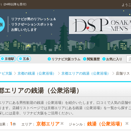
(24時以降も受付)
よう
リフナビが男のリフレッシュ＆
リラクゼーションスポットを
お探しいたします
京都駅
五条
リフナビ大阪コラム
閲覧履歴
お気に入り
ナビ大阪
京都の銭湯（公衆浴場）
京都エリアの銭湯（公衆浴場）
店舗リス
都エリアの銭湯（公衆浴場）
エリアにある男性歓迎の銭湯（公衆浴場）を紹介いたします。口コミで人気の店舗
ります。店鋪リストページでは京都エリアにある銭湯（公衆浴場）を一覧から探すこ
探しには是非、リフナビ大阪をご活用ください。
1
京都エリア
銭湯（公衆浴場）
結果：
件
エリア：
ジャンル：