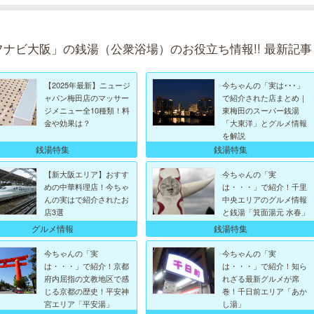
フナビ大阪」の銭湯（公衆浴場）のお役立ち情報!! 最新記事
【2025年最新】ニュージ
今ちゃんの「実は･･･」
ャパン梅田店のマッサー
で紹介された店まとめ｜
ジメニュー全10種類！料
東梅田のスーパー銭湯
金や効果は？
「大東洋」とグルメ情報
を解説
銭湯特集
銭湯特集
【新大阪エリア】おすす
今ちゃんの「実
めの中華料理店！今ちゃ
は・・・」で紹介！千里
んの実はで紹介されたお
中央エリアのグルメ情報
店3選
と銭湯「箕面湯元 水春」
グルメ情報
銭湯特集
今ちゃんの「実
今ちゃんの「実
は・・・」で紹介！京都
は・・・」で紹介！知ら
府内屈指の文教地区で感
れざる最新グルメが席
じる京都の歴史！平安神
巻！千日前エリア「あか
宮エリア「平安湯」
し湯」