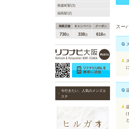
当店では、少しでも多くのお客様に
南森町駅(3)
ご利用して頂く為に無料専用駐車場
福島駅(2)
を完備しております。★完全個室★
お客様に『当たり』と思ってもらえ
る様ルックス、施術レベルを極めた
スー
掲載店舗
キャンペーン
クーポン
セラピストがマッサージをご提供致
します。
730
338
616
店
店
件
Q
LA BELLA 日本橋・堺筋本
町・谷町ルーム（ラベーラ）
A
若い女性にはない大人の魅力を存分
に味わってくださいませ。またプラ
イベートルームにお越し頂くのが難
しい方でも出張での対応もしており
ますので何なりとお申し付けくださ
い。
Q
今行きたい、人気のメンズエ
ステ
A
ヒルガオ
30代40代50代のミセスが日常を忘
れ、限られた時間の中で、時にプロ
フェッショナルに、時に恋人らしく