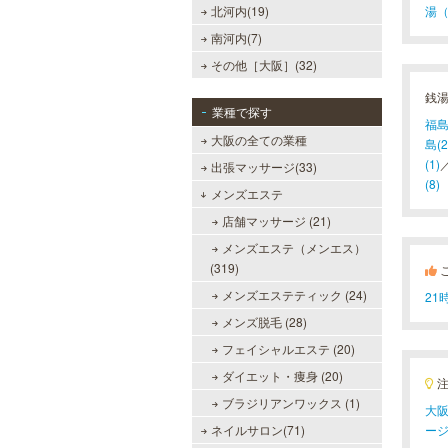
北河内(19)
湯（
南河内(7)
その他［大阪］(32)
銭
業種で探す
福島
大阪の全ての業種
島(2
(1)
出張マッサージ(33)
(8)
メンズエステ
店舗マッサージ (21)
メンズエステ（メンエス）
(319)
メンズエステティック (24)
2
メンズ脱毛 (28)
フェイシャルエステ (20)
ダイエット・痩身 (20)
ブラジリアンワックス (1)
大阪
ネイルサロン(71)
ー