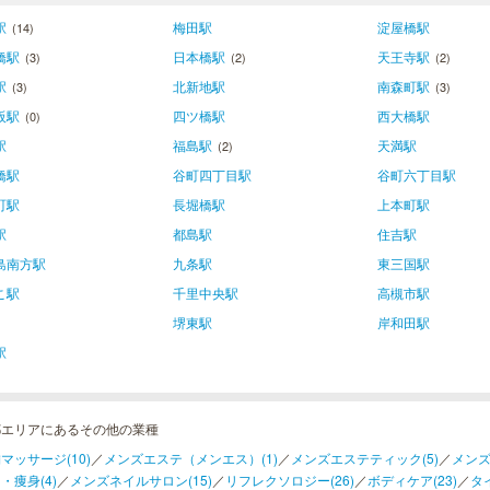
駅
梅田駅
淀屋橋駅
(14)
橋駅
日本橋駅
天王寺駅
(3)
(2)
(2)
駅
北新地駅
南森町駅
(3)
(3)
阪駅
四ツ橋駅
西大橋駅
(0)
駅
福島駅
天満駅
(2)
橋駅
谷町四丁目駅
谷町六丁目駅
町駅
長堀橋駅
上本町駅
駅
都島駅
住吉駅
島南方駅
九条駅
東三国駅
こ駅
千里中央駅
高槻市駅
堺東駅
岸和田駅
駅
都エリアにあるその他の業種
マッサージ(10)
／
メンズエステ（メンエス）(1)
／
メンズエステティック(5)
／
メンズ
・痩身(4)
／
メンズネイルサロン(15)
／
リフレクソロジー(26)
／
ボディケア(23)
／
タ