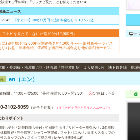
大歓迎★ご予約時に「リフナビ見た」とお伝えください★
最新ニュース
7 22:41
【すぐOK】100分1万円☆追加料金なし☆Dリンパ込
リフナビを見たで「なにわ割100分12,000円」
オ
なにわ割100分12,000円※別途指名料1,000円〜※一部対象外セラピス
あり※お盆、年末年始、GW等は適用外の場合あり他の割引サービスと
用不可
en（エン）
EN
業時間：11:00～翌5:00（受付時間10:00～翌3:30）
定休日：不定
0-3102-5059
（完全予約制）
※リフナビを見たと言うとスムーズです
だわりポイント
以降も受付 / 24時以降も受付 / 初回割引あり / リピーター割引あり / 2名様歓
 団体様歓迎 / 完全個室 / シャワー室完備 / フットバスあり / 日本人スタッフの
 女性スタッフのみ / スタッフ指名可 / 駅から徒歩5分以内