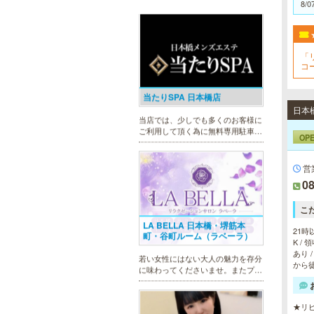
当店では、少しでも多くのお客様に
8/0
ご利用して頂く為に無料専用駐車場
を完備しております。★完全個室★
お客様に『当たり』と思ってもらえ
る様ルックス、施術レベルを極めた
「
セラピストがマッサージをご提供致
コ
します。
LA BELLA 日本橋・堺筋本
町・谷町ルーム（ラベーラ）
OP
若い女性にはない大人の魅力を存分
に味わってくださいませ。またプラ
イベートルームにお越し頂くのが難
営
しい方でも出張での対応もしており
08
ますので何なりとお申し付けくださ
い。
こ
21時
K /
あり 
僕のママスパ
から
癒しのお部屋で優しいママが、僕を
お待ちしています。実家に帰ったよ
うにくつろいで、暖かな母の愛に包
★リピ
まれて下さい。心身ともの安らぎと