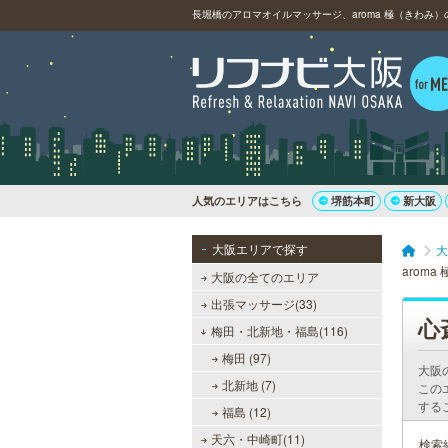
人気のエリアはこちら
堺筋本町
新大阪
大阪エリアで探す
大
aroma
大阪の全てのエリア
出張マッサージ(33)
心
梅田・北新地・福島(116)
梅田 (97)
大阪
北新地 (7)
この
する
福島 (12)
天六・中崎町(11)
検索