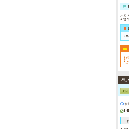
人と人
sirena I（シレーナ）
がる”
可愛いが溢れる!!ふたりきりの空間
で厳選セラピストたちが貴方の日頃
8/0
の疲れを癒す。洗練の技術とおもて
なしで身も心も満たされる至福の時
間をお楽しみいただけます。
お
た
の
す
ミセス・ムーンR 大阪店
優しさと気遣いを忘れない…。大人
女性専門サロン♪至福の癒しを、お
OP
約束致します。
営
08
こ