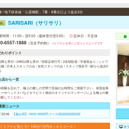
橋 / 地下鉄各線「心斎橋駅」7番・8番出口より徒歩3分
SARISARI（サリサリ）
EN
業時間：11:00～翌5:00（最終受付翌3:00）
定休日：不定休
0-6557-1888
（完全予約制）
※リフナビを見たと言うとスムーズです
だわりポイント
以降も受付 / 24時以降も受付 / 領収証発行可 / 2名様歓迎 / 半個室あり / シャワ
備 / 日本人スタッフのみ / 女性スタッフのみ / スタッフ指名可 / 駅から徒歩5
内
お店から一言
の喧騒を忘れて、極上の癒しの空間で至福のお時間をご堪能下さい。体質改善
ューやヘッドスパなどセラピスト独自のオリジナルマッサージによる極上の癒
体験してください。
最新ニュース
7 23:06
【超お得】100分10000円コース2222222222222
《 リフナビ見たで》100分1万円ポッキリコース！
オ