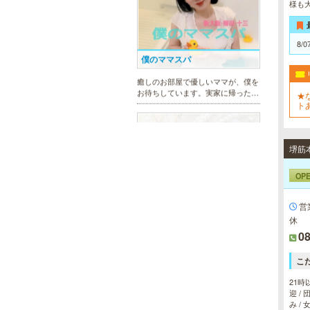
様も
最高の癒しが貴方を待っています。
8/0
ヒルガオ
★
30代40代50代のミセスが日常を忘
ト
れ、限られた時間の中で、時にプロ
併
フェッショナルに、時に恋人らしく
大人セラピストの魅力を存分に発揮
します。
OP
営
美魔女セラピー 梅田店
休
08
地下鉄梅田駅より徒歩5分。洗練さ
れた美魔女による究極の癒しをご堪
こ
能ください。
21時
迎 /
み /