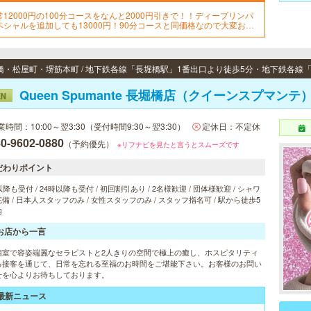
常12000円の100分コースをなんと2000円引きで！！ディープリンパ
ペシャルを追加しても13000円！90分コースと同価格なので大変お得
クーポンです
Queen Spumante 長堀橋店（クイーンスプマンテ
EN
業時間：10:00～翌3:30（受付時間9:30～翌3:30）
定休日：不定休
0-9602-0880
（予約優先）
※リフナビを見たと言うとスムーズです
だわりポイント
以降も受付 / 24時以降も受付 / 初回割引あり / 2名様歓迎 / 団体様歓迎 / シャワ
備 / 日本人スタッフのみ / 女性スタッフのみ / スタッフ指名可 / 駅から徒歩5
内
お店から一言
個室で容姿端麗なセラピストと2人きりの空間で極上の癒し、ホスピタリティ
る接客を通じて、日常を忘れる至福のお時間をご堪能下さい。お客様のお問い
せを心よりお待ちしております。
最新ニュース