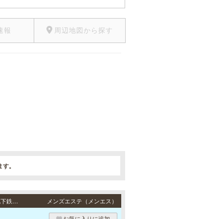
速報
周辺地図から探す
ます。
堺筋本町・心斎橋・長堀橋・松屋町 / 地下鉄各線「堺筋本町駅」3番出口より徒歩1分・地下鉄四つ橋線「四ツ橋駅」5番出口より徒歩2分、地下鉄各線「心斎橋駅」7番出口より徒歩5分・地下鉄各線「長堀橋駅」より徒歩1分
メンズエステ（メンエス）
お気に入りに追加