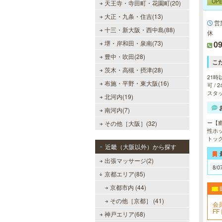
OP
天王寺・寺田町・花園町(20)
大正・九条・住吉(13)
営
十三・新大阪・西中島(88)
休
堺・岸和田・泉南(73)
09
豊中・吹田(28)
こ
茨木・高槻・摂津(28)
21時
布施・平野・東大阪(16)
可 /
スタッ
北河内(19)
南河内(7)
ー【
その他［大阪］(32)
性ホ
トック
近畿（大阪以外）から探す
出張マッサージ(2)
8/0
京都エリア(85)
京都市内 (44)
その他［京都］ (41)
会
FF
神戸エリア(68)