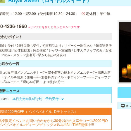
Royal Sweet（ロイヤルスイート）
EN
業時間：12:00～翌2:00（受付時間10:30～24:30）
定休日：年中無
0-4236-1960
※リフナビを見たと言うとスムーズです
だわりポイント
以降も受付 / 24時以降も受付 / 初回割引あり / リピーター割引あり / 領収証発行
 2名様歓迎 / 団体様歓迎 / 完全個室 / シャワー室完備 / 日本人スタッフのみ / 女性
フのみ / スタッフ指名可 / 駅から徒歩5分以内
お店から一言
癒しの異空間メンズエステ】ー//ー完全個室の極上メンズエステー//ー高級水溶
ットオイルを贅沢に使用ー//ー無香料のオイル・ボディソープー//ーディープデ
ス込みー// ー「堺筋本町駅」 より徒歩1分ー
最新ニュース
7 23:12
本日完売御礼8日(土)ご予約受付中♪
オ
即割2000円OFF（ドバドバオイル+Dデトックス）
員様限定イベントお問い合わせから30分以内の入室全コース2000円O
ドバドバオイル+ディープデトックス込み!!!ALLTIME開催中!!!