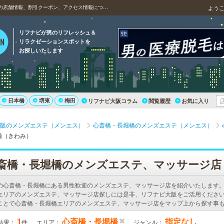
長堀橋のアロマオイルマッサージ、aroma 極（きわみ）の店舗情報、割引クーポン、アクセス情報について
よう
リフナビが男のリフレッシュ＆
リラクゼーションスポットを
お探しいたします
日本橋
堺東
梅田
リフナビ大阪コラム
閲覧履歴
お気に入り
阪のメンズエステ（メンエス）
心斎橋・長堀橋のメンズエステ（メンエス）
 極（きわみ）
斎橋・長堀橋のメンズエステ、マッサージ店
の心斎橋・長堀橋にある男性歓迎のメンズエステ、マッサージ店を紹介いたします
エリアのメンズエステ、マッサージ店探しには是非、リフナビ大阪をご活用ください
ことで心斎橋・長堀橋エリアのメンズエステ、マッサージ店をマップ上から探す事
1
心斎橋・長堀橋
指定なし
結果：
件
エリア：
ジャンル：