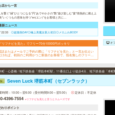
お店から一言
を繋ぐ”縁”ひとつになる”円”あでやかさの”艶”遊び楽しむ”宴”情熱的に燃え上
炎”いくつもの意味を持つ”en(エン)”をお客様と共に…
最新ニュース
7 22:33
◎超激熱DAY◎極上美魔女新人初日◎メロふわBODY
オ
『リフナビを見た』でフリー70分10000円ポッキリ
電話またはメールでご予約の際に「リフナビを見た」と一言お伝えい
だければ、初回のご利用かつご新規のお客様で、指名無しのフリーで
ご案内の場合は通常12000円を10000円にてご案内させていただきま
。
Seven Luck 堺筋本町（セブンラック）
EN
業時間：10:00～翌6:00（受付時間9:00～翌5:00）
定休日：不定休
0-4396-7554
※リフナビを見たと言うとスムーズです
だわりポイント