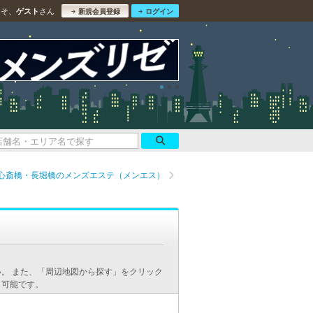
こそ、
さん
ゲスト
新規会員登録
ログイン
心斎橋・長堀橋のメンズエステ（メンエス）
。
。 また、「周辺地図から探す」をクリック
も可能です。