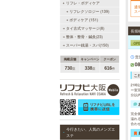
リフレ・ボディケア
通
ミセス・ムーンR 大阪店
リフレクソロジー (139)
ス
な
優しさと気遣いを忘れない…。大人
ボディケア (151)
女性専門サロン♪至福の癒しを、お
約束致します。
タイ古式マッサージ(8)
整体・整骨・鍼灸(23)
OP
スーパー銭湯・スパ(150)
営
掲載店舗
キャンペーン
クーポン
08
730
338
616
店
店
件
DAZZLE（ダズル）
こ
新大阪駅東口徒歩１分！大阪のメン
エス業界の中でも最高クラスのクオ
21時
リティ!!厳選に厳選を重ねたセラピ
ー室完
ストが何度も何度もトレーニングを
分以
受け実現しました。日々の疲れを解
きほぐす極上のお時間をご堪能くだ
さい。
完全
溢れ
合わ
今行きたい、人気のメンズエ
当たりSPA 日本橋店
ステ