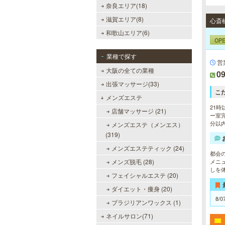
奈良エリア(18)
滋賀エリア(8)
心斎
和歌山エリア(6)
美魔女セラピー 梅田店
OP
地下鉄梅田駅より徒歩5分。洗練さ
業種で探す
営
れた美魔女による究極の癒しをご堪
大阪の全ての業種
能ください。
09
出張マッサージ(33)
こ
メンズエステ
21時
店舗マッサージ (21)
ー室完
分以
メンズエステ（メンエス）
(319)
sirena I（シレーナ）
メンズエステティック (24)
都会
可愛いが溢れる!!ふたりきりの空間
メンズ脱毛 (28)
メニ
で厳選セラピストたちが貴方の日頃
しを
の疲れを癒す。洗練の技術とおもて
フェイシャルエステ (20)
なしで身も心も満たされる至福の時
間をお楽しみいただけます。
ダイエット・痩身 (20)
8/0
ブラジリアンワックス (1)
ネイルサロン(71)