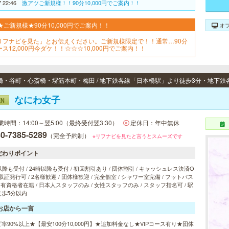
7 22:46
激アツご新規様！！90分10,000円でご案内！！
★ご新規様★90分10,000円でご案内！！
オ
リフナビを見た」とお伝えください。ご新規様限定で！！通常…90分
ース12,000円今ダケ！！☆☆☆10,000円でご案内！！
なにわ女子
EN
業時間：14:00～翌5:00（最終受付翌3:30）
定休日：年中無休
0-7385-5289
（完全予約制）
※リフナビを見たと言うとスムーズです
だわりポイント
以降も受付 / 24時以降も受付 / 初回割引あり / 団体割引 / キャッシュレス決済O
 領収証発行可 / 2名様歓迎 / 団体様歓迎 / 完全個室 / シャワー室完備 / フットバス
/ 有資格者在籍 / 日本人スタッフのみ / 女性スタッフのみ / スタッフ指名可 / 駅
徒歩5分以内
お店から一言
率90%以上★【最安100分10,000円】★追加料金なし★VIPコース有り★団体