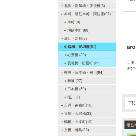
北浜・淀屋橋・肥後橋(3)
本町・堺筋本町・阿波座(97)
本町 (8)
堺筋本町 (88)
堀江・新町(9)
ar
心斎橋・長堀橋(51)
心斎橋 (30)
日頃
長堀橋・松屋町 (21)
ar
難波・日本橋・桜川(94)
難波 (27)
日本橋 (59)
桜川 (7)
下記
天満・南森町(10)
谷町・天満橋(33)
鶴橋・上本町(10)
京橋・都島(38)