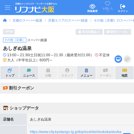
京都のメンズエステ・マッサージを探すなら
お気に入
り
閲覧履歴
ログイン
京都のスーパー銭湯
京都エリアのスーパー銭湯
その他［京都］のスーパー
OPEN
本日出勤あり
割引クーポン
その他［京都］
スーパー銭湯
あしぎぬ温泉
13:00～21:30/土日祝11:00～21:30（最終受付21:00）
不定休
大人（中学生以上）600円～
トップ
ニュース
出勤
スタッフ
メニュー
クーポン
地図
割引クーポン
ショップデータ
店舗名
あしぎぬ温泉
https://www.city.kyotango.lg.jp/top/soshiki/shokokanko/ka