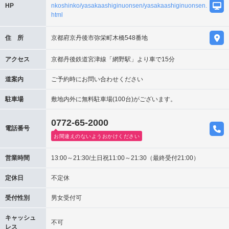
HP
nkoshinko/yasakaashiginuonsen/yasakaashiginuonsen.
html
住 所
京都府京丹後市弥栄町木橋548番地
アクセス
京都丹後鉄道宮津線「網野駅」より車で15分
道案内
ご予約時にお問い合わせください
駐車場
敷地内外に無料駐車場(100台)がございます。
0772-65-2000
電話番号
お間違えのないようおかけください
営業時間
13:00～21:30/土日祝11:00～21:30（最終受付21:00）
定休日
不定休
受付性別
男女受付可
キャッシュ
不可
レス