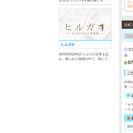
リ
0分
ヒルガオ
OP
30代40代50代のミセスが日常を忘
営
れ、限られた時間の中で、時にプロ
フェッショナルに、時に恋人らしく
休
大人セラピストの魅力を存分に発揮
07
します。
こ
21時
室 /
美魔女セラピー 梅田店
地下鉄梅田駅より徒歩5分。洗練さ
『セ
れた美魔女による究極の癒しをご堪
ンズ
能ください。
8/0