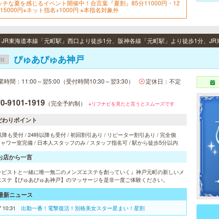
ッチな夏を感じるイベント開催中！合言葉『夏割』85分11000円・12
15000円※ネット指名+1000円 ※本指名対象外
ぴゅあぴゅあ神戸
EN
業時間：11:00～翌5:00（受付時間10:30～翌3:30）
定休日：不定
0-9101-1919
（完全予約制）
※リフナビを見たと言うとスムーズです
だわりポイント
以降も受付 / 24時以降も受付 / 初回割引あり / リピーター割引あり / 完全個
 シャワー室完備 / 日本人スタッフのみ / スタッフ指名可 / 駅から徒歩5分以内
お店から一言
ラピストと一緒に唯一無二のメンズエステを創っていく』神戸元町の新しいメ
エステ【ぴゅあぴゅあ神戸】のマッサージを是非一度ご体験ください。
最新ニュース
7 10:31
出勤一番！電撃復活！別格美女スター星まい！星割