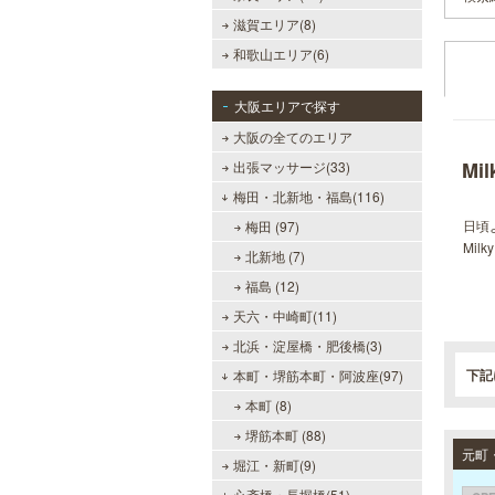
滋賀エリア(8)
和歌山エリア(6)
大阪エリアで探す
大阪の全てのエリア
Mi
出張マッサージ(33)
梅田・北新地・福島(116)
日頃
梅田 (97)
Mi
北新地 (7)
福島 (12)
天六・中崎町(11)
北浜・淀屋橋・肥後橋(3)
下記
本町・堺筋本町・阿波座(97)
本町 (8)
堺筋本町 (88)
堀江・新町(9)
心斎橋・長堀橋(51)