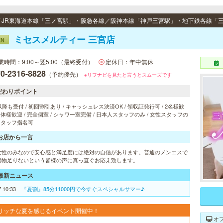
ミセスメルティー 三宮店
EN
業時間：9:00～翌5:00（最終受付）
定休日：年中無休
0-2316-8828
（予約優先）
※リフナビを見たと言うとスムーズです
だわりポイント
以降も受付 / 初回割引あり / キャッシュレス決済OK / 領収証発行可 / 2名様歓
 団体様歓迎 / 完全個室 / シャワー室完備 / 日本人スタッフのみ / 女性スタッフの
 スタッフ指名可
お店から一言
女性のみなので安心感と満足度には絶対の自信があります。普通のメンエスで
然物足りないという皆様の声に真っ直ぐお応え致します。
最新ニュース
7 10:33
『夏割』85分11000円で今すぐスペシャルサマー♪
リッチな夏を感じるイベント開催中！
オ