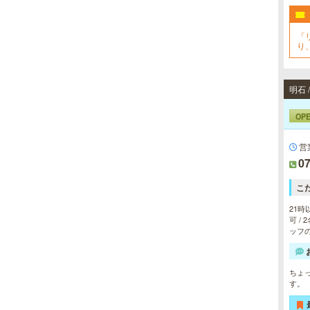
「
当たりSPA 日本橋店
り
当店では、少しでも多くのお客様に
ご利用して頂く為に無料専用駐車場
明石
を完備しております。★完全個室★
お客様に『当たり』と思ってもらえ
る様ルックス、施術レベルを極めた
OP
セラピストがマッサージをご提供致
します。
営
07
LA BELLA 日本橋・堺筋本
町・谷町ルーム（ラベーラ）
こ
若い女性にはない大人の魅力を存分
21時
に味わってくださいませ。またプラ
可 /
イベートルームにお越し頂くのが難
ッフの
しい方でも出張での対応もしており
ますので何なりとお申し付けくださ
い。
ちょ
す。