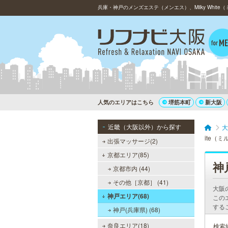
人気のエリアはこちら
堺筋本町
新大阪
近畿（大阪以外）から探す
大
ite（
出張マッサージ(2)
京都エリア(85)
神
京都市内 (44)
その他［京都］ (41)
大阪
神戸エリア(68)
この
する
神戸(兵庫県) (68)
奈良エリア(18)
検索