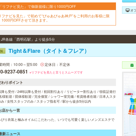
「リフナビ見た」で御新規様に限り1000円OFF
オ
リフナビを見た」で初めて“ぴゅあぴゅあ神戸”をご利用のお客様に限
、1000円OFFさせて頂きます。
 / JR各線「西明石駅」より徒歩5分
Tight＆Flare（タイト＆フレア）
EN
業時間：10:00～翌5:00
定休日：不定休
0-9237-0851
※リフナビを見たと言うとスムーズです
だわりポイント
以降も受付 / 24時以降も受付 / 初回割引あり / リピーター割引あり / 領収証発行
 2名様歓迎 / 団体様歓迎 / 完全個室 / シャワー室完備 / 有資格者在籍 / 日本人スタ
み / 女性スタッフのみ / スタッフ指名可 / 駅から徒歩5分以内
お店から一言
っぴり衣装と極みオイルにこだわった、いつでも可愛く楽しいメンズエステで
最新ニュース