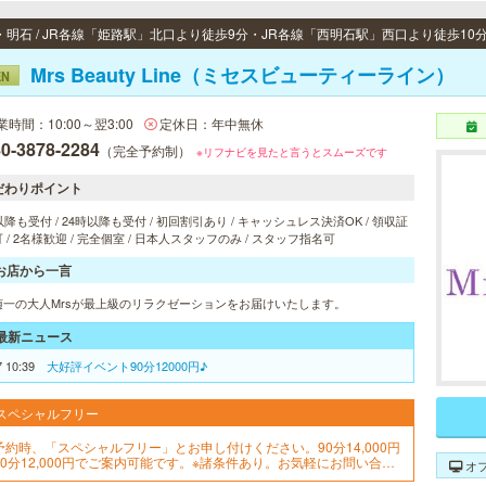
・明石 / JR各線「姫路駅」北口より徒歩9分・JR各線「西明石駅」西口より徒歩10
Mrs Beauty Line（ミセスビューティーライン）
EN
業時間：10:00～翌3:00
定休日：年中無休
0-3878-2284
（完全予約制）
※リフナビを見たと言うとスムーズです
だわりポイント
以降も受付 / 24時以降も受付 / 初回割引あり / キャッシュレス決済OK / 領収証
 / 2名様歓迎 / 完全個室 / 日本人スタッフのみ / スタッフ指名可
お店から一言
随一の大人Mrsが最上級のリラクゼーションをお届けいたします。
最新ニュース
7 10:39
大好評イベント90分12000円♪
スペシャルフリー
予約時、「スペシャルフリー」とお申し付けください。90分14,000円
90分12,000円でご案内可能です。※諸条件あり。お気軽にお問い合せ
オ
ださいませ！