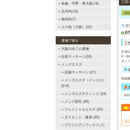
布施・平野・東大阪(16)
北河内(19)
OP
南河内(7)
美魔女セラピー 梅田店
営
その他［大阪］(32)
07
地下鉄梅田駅より徒歩5分。洗練さ
れた美魔女による究極の癒しをご堪
業種で探す
能ください。
こ
大阪の全ての業種
21時
出張マッサージ(33)
K /
タッフ
メンズエステ
店舗マッサージ (21)
地域
メンズエステ（メンエス）
当たりSPA 日本橋店
(319)
当店では、少しでも多くのお客様に
メンズエステティック (24)
ご利用して頂く為に無料専用駐車場
8/0
を完備しております。★完全個室★
メンズ脱毛 (28)
お客様に『当たり』と思ってもらえ
る様ルックス、施術レベルを極めた
フェイシャルエステ (20)
セラピストがマッサージをご提供致
「
ダイエット・痩身 (20)
します。
以
ブラジリアンワックス (1)