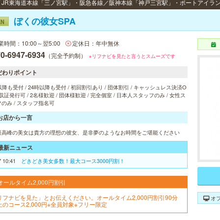
ぼくの彼女SPA
EN
業時間：10:00～翌5:00
定休日：年中無休
0-6947-6934
（完全予約制）
※リフナビを見たと言うとスムーズです
だわりポイント
以降も受付 / 24時以降も受付 / 初回割引あり / 団体割引 / キャッシュレス決済O
 領収証発行可 / 2名様歓迎 / 団体様歓迎 / 完全個室 / 日本人スタッフのみ / 女性ス
のみ / スタッフ指名可
お店から一言
最高峰の美女は貴方の理想の彼女、是非夢のようなお時間をご堪能ください
最新ニュース
7 10:41
どきどき美女多数！最大コース3000円割！
オールタイム2,000円割引
リフナビを見た」とお伝えください。オールタイム2,000円割引90分
オ
上のコース2,000円※全員対象※フリー限定