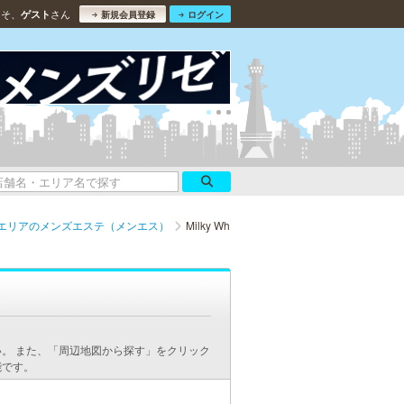
こそ、
さん
ゲスト
新規会員登録
ログイン
エリアのメンズエステ（メンエス）
Milky Wh
。 また、「周辺地図から探す」をクリック
能です。