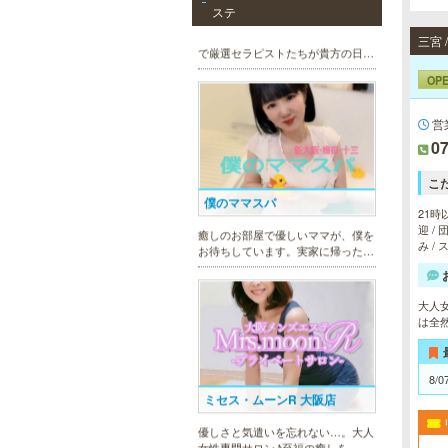
可愛いが溢れる!!ふたりきりの空間
ステ
で厳選セラピストたちが貴方の日頃
の疲れを癒す。洗練の技術とおもて
なしで身も心も満たされる至福の時
間をお楽しみいただけます。
OP
営
07
僕のママスパ
こ
癒しのお部屋で優しいママが、僕を
21時
お待ちしています。実家に帰ったよ
迎 /
うにくつろいで、暖かな母の愛に包
み /
まれて下さい。心身ともの安らぎと
最高の癒しが貴方を待っています。
大人
は全
ミセス・ムーンR 大阪店
8/0
優しさと気遣いを忘れない…。大人
女性専門サロン♪至福の癒しを、お
約束致します。