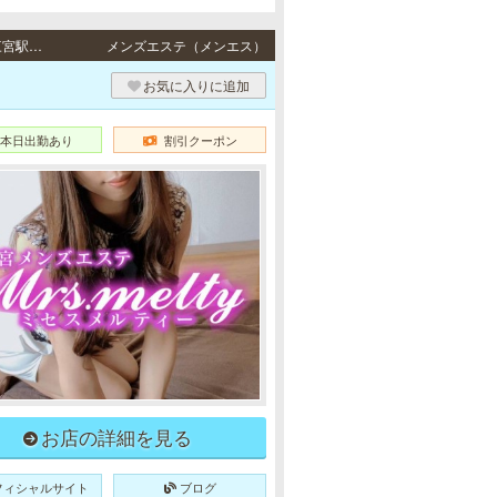
三宮 / JR東海道本線「三ノ宮駅」・阪急各線／阪神本線「神戸三宮駅」・地下鉄各線「三宮駅」より徒歩6分
メンズエステ（メンエス）
お気に入りに追加
本日出勤あり
割引クーポン
お店の詳細を見る
フィシャルサイト
ブログ