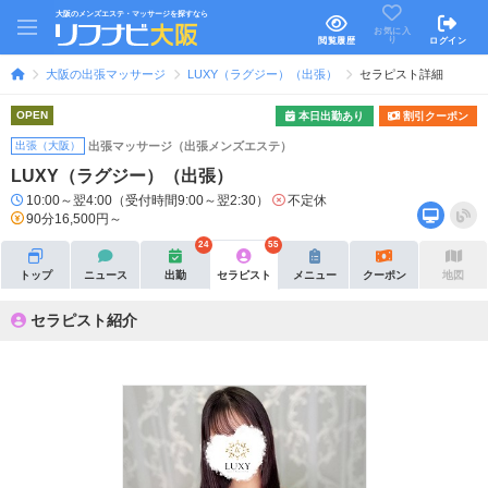
大阪のメンズエステ・マッサージを探すなら
お気に入
り
閲覧履歴
ログイン
大阪の出張マッサージ
LUXY（ラグジー）（出張）
セラピスト詳細
OPEN
本日出勤あり
割引クーポン
出張（大阪）
出張マッサージ（出張メンズエステ）
LUXY（ラグジー）（出張）
10:00～翌4:00（受付時間9:00～翌2:30）
不定休
90分16,500円～
24
55
トップ
ニュース
出勤
セラピスト
メニュー
クーポン
地図
セラピスト紹介