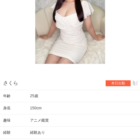
さくら
本日出勤
年齢
25歳
身長
150cm
趣味
アニメ鑑賞
経験
経験あり