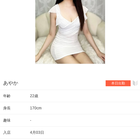
あやか
本日出勤
年齢
22歳
身長
170cm
趣味
-
入店
4月03日