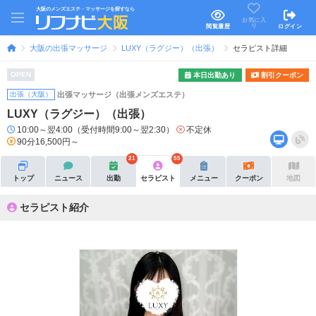
大阪のメンズエステ・マッサージを探すなら
お気に入
り
閲覧履歴
ログイン
大阪の出張マッサージ
LUXY（ラグジー）（出張）
セラピスト詳細
OPEN
本日出勤あり
割引クーポン
出張（大阪）
出張マッサージ（出張メンズエステ）
LUXY（ラグジー）（出張）
10:00～翌4:00（受付時間9:00～翌2:30）
不定休
90分16,500円～
21
55
トップ
ニュース
出勤
セラピスト
メニュー
クーポン
地図
セラピスト紹介