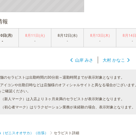
情報
0日(月)
8月11日(火)
8月12日(水)
8月13日(木)
8月14日
-
-
-
-
-
山岸 みさ
大村 かなこ
店舗のセラピストは出勤時間の30分前～退勤時間までが表示対象となります。
種アイコンや出勤日時などは店舗様のオフィシャルサイトと異なる場合がございます
をご確認ください。
（新人マーク）は入店より３ヶ月未満のセラピストが表示対象となります。
（初心者マーク）はリラクゼーション業務が未経験の場合、表示対象となります。
SAKA（ゼニスオオサカ）（出張）
セラピスト詳細