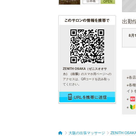
OPEN
日本橋
出勤
8月1
ZENITH OSAKA（ゼニスオオサ
カ）（出張）
のスマホ用ページへの
※各
アクセスは、QRコードを読み取っ
てください。
※各
イト
※
※
大阪の出張マッサージ
ZENITH O