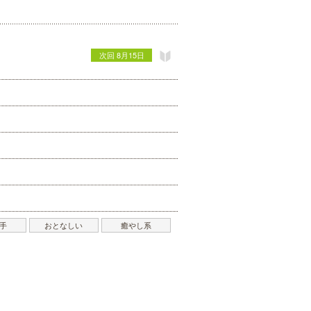
次回 8月15日
手
おとなしい
癒やし系