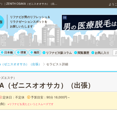
大阪・出張（大阪）の出張マッサージ（出張メンズエステ）｜ZENITH OSAKA（ゼニスオオサカ）（出張）の滝川 ゆらのプロフィール
よう
リフナビが男のリフレッシュ＆
リラクゼーションスポットを
お探しいたします
日本橋
堺東
梅田
リフナビ大阪コラム
閲覧履歴
お気に入り
SAKA（ゼニスオオサカ）（出張）
セラピスト詳細
ンズエステ）
SAKA（ゼニスオオサカ）（出張）
定休日：不定休
予算目安：90分 16,000円～
約制）
※リフナビを見たというとスムーズです