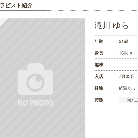
ラピスト紹介
滝川 ゆら
年齢
21歳
身長
160cm
趣味
－
入店
7月03日
経験
経験あり
特徴
聞き上