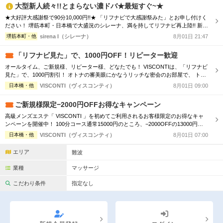
大型新人続々!!とまらない濃ドバ★最短すぐ~★
★大好評大感謝祭で90分10,000円!!★ 「リフナビで大感謝祭みた」とお申し付けく
ださい！ 堺筋本町・日本橋で大盛況のシレーナ、満を持してリフナビ再上陸!! 新規
様リピーター様問わずご利用可能なイベントで、 ハイスペ美女たちとの時間をぜ
堺筋本町・他
sirena I（シレーナ）
8月01日 21:47
ひお楽しみください☆彡 ※フリー限定・待機セラピスト複数の時限定 ★大感謝祭
はいつでもご利用可能！★ 気になるあの子に逢える厳選セラピをご案内！！ ★...
「リフナビ見た」で、1000円OFF！リピーター歓迎
オールタイム、ご新規様、リピーター様、どなたでも！ VISCONTIは、「リフナビ
見た」で、1000円割引！ オトナの審美眼にかなうリッチな密会のお部屋で、 トッ
プセラピストと過ごす、最高の癒し。 美しいセラピストの白く、細い指先が、
日本橋・他
VISCONTI（ヴィスコンティ）
8月01日 09:00
雄々しいアナタのカラダの隅々に、恥ずかしいまでに届く。 癒されてゆくほどに
感じる贅沢。 「・・・気持ち良すぎる！」 「脳」までトロけさせる極上のマッ...
ご新規様限定−2000円OFFお得なキャンペーン
高級メンズエステ「 VISCONTI 」を初めてご利用されるお客様限定のお得なキャ
ンペーンを開催中！ 100分コース通常15000円のところ、−2000OFFの13000円に
てお得にご利用していただけます！必ず「リフナビ新規割」と受付にてお伝えくだ
日本橋・他
VISCONTI（ヴィスコンティ）
8月01日 07:00
さいませ。 100分コース 15000円 → 13000円 120分コース 18000円 → 1600
0円 150分コース 21000円 → ...
エリア
難波
業種
マッサージ
こだわり条件
指定なし