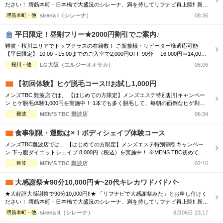
ださい！ 堺筋本町・日本橋で大盛況のシレーナ、満を持してリフナビ再上陸!! 新規
様リピーター様問わずご利用可能なイベントで、 ハイスペ美女たちとの時間をぜ
堺筋本町・他
sirena I（シレーナ）
08:36
ひお楽しみください☆彡 ※フリー限定・待機セラピスト複数の時限定 ★大感謝祭
はいつでもご利用可能！★ 気になるあの子に逢える厳選セラピをご案内！！ ★...
平日限定！昼割フリー★2000円割引でご案内♪
難波・桜川エリアでトップクラスの在籍数！ ご新規様・リピーター様適応可能
【平日限定】 10:00～15:00までのご入室で2,000円OFF 90分 16,000円⇒14,000
円 120分 21,000円⇒19,000円 厳選された美女による 至福のオーバーオイルトリ
桜川・他
LG大阪（エルジーオオサカ）
08:06
ートメント LG大阪でしか感じることができない満足感 ワンランク上のメンズエス
テを是非体感してください 90分コー...
【初回体験】ヒゲ脱毛コース!!お試し1,000円
メンズTBC 難波店では、 【はじめての方限定】メンズエステ特別割引キャンペー
ン ヒゲ脱毛体験1,000円を実施中！ 1本でも多く脱毛して、毎朝の面倒なヒゲ剃り
の負担を軽く！ ※MENS TBC初めての方限定 お1人様1回限りの特別体験価格 ※W
難波
MEN’S TBC 難波店
06:34
eb予約申し込みフォームよりお申込ください。
食事制限・運動は×！ボディシェイプ体験コース
メンズTBC難波店では、 【はじめての方限定】メンズエステ特別割引キャンペー
ン 下っ腹ダイエットシェイプ 8,000円（税込）を実施中！ ※MENS TBC初めての
方限定 お1人様1回限りの特別体験価格 ※Web予約申し込みフォームよりお申込く
難波
MEN’S TBC 難波店
02:16
ださい。
大感謝祭★90分10,000円★~20代キレカワドバドバ~
★大好評大感謝祭で90分10,000円!!★ 「リフナビで大感謝祭みた」とお申し付けく
ださい！ 堺筋本町・日本橋で大盛況のシレーナ、満を持してリフナビ再上陸!! 新規
様リピーター様問わずご利用可能なイベントで、 ハイスペ美女たちとの時間をぜ
堺筋本町・他
sirena II（シレーナ）
8月06日 23:17
ひお楽しみください☆彡 ※フリー限定・待機セラピスト複数の時限定 ★大感謝祭