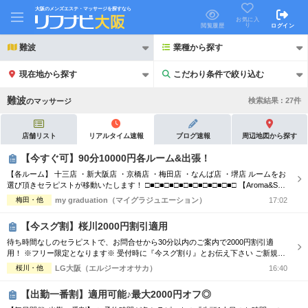
大阪のメンズエステ・マッサージを探すなら
お気に入
り
閲覧履歴
ログイン
難波
業種から探す
現在地から探す
こだわり条件で絞り込む
こだわり条件で絞り込む
難波
検索結果 :
27
件
の
マッサージ
店舗リスト
リアルタイム速報
ブログ速報
周辺地図から探す
【今すぐ可】90分10000円各ルーム&出張！
【各ルーム】 十三店 ・新大阪店 ・京橋店 ・梅田店 ・なんば店 ・堺店 ルームをお
21時以降も受付
24時以降も受付
選び頂きセラピストが移動いたします！ □■□■□■□■□■□■□■□■□■□ 【Aroma&Spa
コース】 ・90分￥10000 ・120分￥15000 ※各種カード可 □■□■□■□■□■□■□■□■□
梅田・他
my graduation（マイグラジュエーション）
17:02
初回割引あり
リピーター割引あり
■□ ・素人の未経験セラピスト続々入店！ ・笑顔と愛嬌があるセラピストのみ在
籍！ 素人ならではの施術に心...
【今スグ割】桜川2000円割引適用
団体割引
ポイントカード有
待ち時間なしのセラピストで、お問合せから30分以内のご案内で2000円割引適
用！ ※フリー限定となります※ 受付時に『今スグ割り』とお伝え下さい ご新規
キャッシュレス決済OK
領収証発行可
様・リピーター様ともに ★2,000円OFF★ 90分 16,000円⇒14,000円 120分 21,000
桜川・他
LG大阪（エルジーオオサカ）
16:40
円⇒19,000円 ※90分コース以上※ ※他との割引併用不可※
2名様歓迎
団体様歓迎
【出勤一番割】適用可能♪最大2000円オフ◎