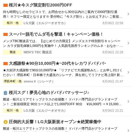
はいつでもご利用可能！★ 気になるあの子に逢える厳選セラピをご案内！！ ★...
桜川★今スグ限定割引2000円OFF
待ち時間なしのセラピストで、お問合せから30分以内のご案内で2000円割引適
用！ ※フリー限定となります※ 受付時に『今スグ割り』とお伝え下さい ご新規
様・リピーター様ともに ★2,000円OFF★ 90分 16,000円⇒14,000円 120分 21,000
桜川・他
LG大阪（エルジーオオサカ）
8月06日 22:58
円⇒19,000円 ※90分コース以上※ ※他との割引併用不可※
スーパー脱毛でムダ毛を撃退！キャンペーン価格！
メンズTBC難波店では、 【はじめての方限定】メンズエステ特別割引キャンペー
ン カラダ脱毛体験1,000円を実施中！ 人気脱毛箇所ランキングのムネ・おなか・ヒ
ザ下も対応可能です。 ※MENS TBC初めての方限定 お1人様1回限りの特別体験価
難波
MEN’S TBC 難波店
8月06日 22:28
格 ※Web予約申し込みフォームよりお申込ください。
大感謝祭★90分10,000円★~20代キレカワドバドバ~
★大好評大感謝祭で90分10,000円!!★ 「リフナビで大感謝祭みた」とお申し付けく
ださい！ 堺筋本町・日本橋で大盛況のシレーナ、満を持してリフナビ再上陸!! 新規
様リピーター様問わずご利用可能なイベントで、 ハイスペ美女たちとの時間をぜ
堺筋本町・他
sirena II（シレーナ）
8月06日 21:47
ひお楽しみください☆彡 ※フリー限定・待機セラピスト複数の時限定 ★大感謝祭
はいつでもご利用可能！★ 気になるあの子に逢える厳選セラピをご案内！！ ★...
桜川スグ！夢見心地のドバドバマッサージ♪
難波・桜川エリアでトップクラスの在籍数！ ドバドバ専門店がグランドオープ
ン！ ご新規様限定 90分コース以上で1,000円OFF 90分 ¥16,000円 ⇒￥15,000円
120分 ￥21,000円 ⇒￥20,000円 150分 ￥26,000円 ⇒￥25,000円 180分 ￥31,0
桜川・他
LG大阪（エルジーオオサカ）
8月06日 21:21
00円 ⇒￥30,000円 厳選された美女による 至福のオーバーオイルトリートメント L
G大阪で...
圧倒的大反響！LG大阪新規オープン★絶賛稼働中
難波・桜川エリアでトップクラスの在籍数！ ドバドバ専門店がグランドオープ