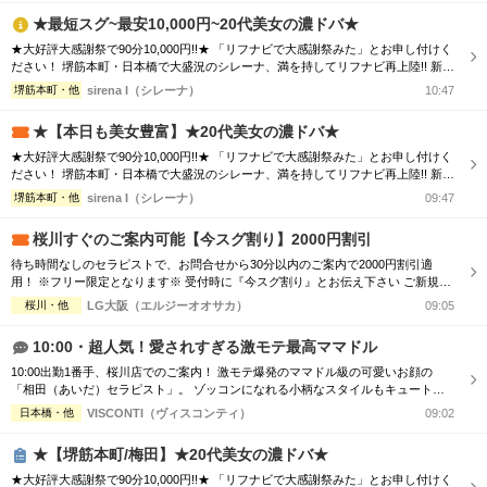
テを是非体感してください 90分コー...
★最短スグ~最安10,000円~20代美女の濃ドバ★
★大好評大感謝祭で90分10,000円!!★ 「リフナビで大感謝祭みた」とお申し付けく
ださい！ 堺筋本町・日本橋で大盛況のシレーナ、満を持してリフナビ再上陸!! 新規
様リピーター様問わずご利用可能なイベントで、 ハイスペ美女たちとの時間をぜ
堺筋本町・他
sirena I（シレーナ）
10:47
ひお楽しみください☆彡 ※フリー限定・待機セラピスト複数の時限定 ★大感謝祭
はいつでもご利用可能！★ 気になるあの子に逢える厳選セラピをご案内！！ ★...
★【本日も美女豊富】★20代美女の濃ドバ★
★大好評大感謝祭で90分10,000円!!★ 「リフナビで大感謝祭みた」とお申し付けく
ださい！ 堺筋本町・日本橋で大盛況のシレーナ、満を持してリフナビ再上陸!! 新規
様リピーター様問わずご利用可能なイベントで、 ハイスペ美女たちとの時間をぜ
堺筋本町・他
sirena I（シレーナ）
09:47
ひお楽しみください☆彡 ※フリー限定・待機セラピスト複数の時限定 ★大感謝祭
はいつでもご利用可能！★ 気になるあの子に逢える厳選セラピをご案内！！ ★...
桜川すぐのご案内可能【今スグ割り】2000円割引
待ち時間なしのセラピストで、お問合せから30分以内のご案内で2000円割引適
用！ ※フリー限定となります※ 受付時に『今スグ割り』とお伝え下さい ご新規
様・リピーター様ともに ★2,000円OFF★ 90分 16,000円⇒14,000円 120分 21,000
桜川・他
LG大阪（エルジーオオサカ）
09:05
円⇒19,000円 ※90分コース以上※ ※他との割引併用不可※
10:00・超人気！愛されすぎる激モテ最高ママドル
10:00出勤1番手、桜川店でのご案内！ 激モテ爆発のママドル級の可愛いお顔の
「相田（あいだ）セラピスト」。 ゾッコンになれる小柄なスタイルもキュートで
最高！ ちょっとぉ〜これは本命彼女を見つけた感がグ〜と強い大人気のセラピス
日本橋・他
VISCONTI（ヴィスコンティ）
09:02
トさんです！ メンエス歴は、若干あるものの、ほぼほぼ初心者といった彼女。で
すが、天性のセンスが素晴らしい！初心者とは思えぬ、シビレるような施術を展
★【堺筋本町/梅田】★20代美女の濃ドバ★
開！ 全てを捨てても君が...
★大好評大感謝祭で90分10,000円!!★ 「リフナビで大感謝祭みた」とお申し付けく