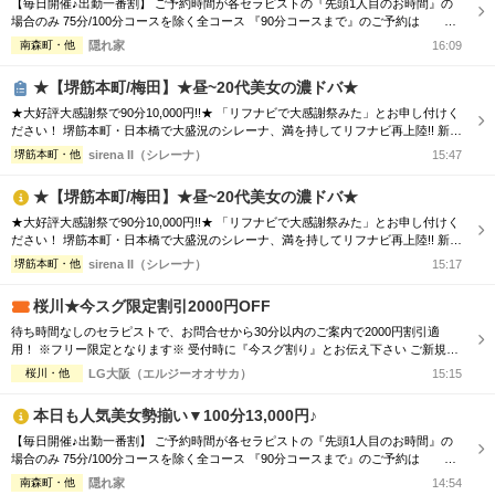
【毎日開催♪出勤一番割】 ご予約時間が各セラピストの『先頭1人目のお時間』の
完全個室
半個室あり
場合のみ 75分/100分コースを除く全コース 『90分コースまで』のご予約は 1,0
00円割引 『120分コース以上』のご予約は 2,000円割引 ‐‐‐8/7（金)‐‐‐ 〇梅田 ・
南森町・他
隠れ家
16:09
ペアルームあり
シャワー室完備
朝日セラピスト 只今スグ ・桃城セラピスト ご予約満了 〇京橋 ・
湊セラピスト 只今スグ ・三浦セラピスト ...
★【堺筋本町/梅田】★昼~20代美女の濃ドバ★
フットバスあり
岩盤浴あり
★大好評大感謝祭で90分10,000円!!★ 「リフナビで大感謝祭みた」とお申し付けく
ださい！ 堺筋本町・日本橋で大盛況のシレーナ、満を持してリフナビ再上陸!! 新規
専用駐車場あり
有資格者在籍
様リピーター様問わずご利用可能なイベントで、 ハイスペ美女たちとの時間をぜ
堺筋本町・他
sirena II（シレーナ）
15:47
ひお楽しみください☆彡 ※フリー限定・待機セラピスト複数の時限定 ★大感謝祭
日本人スタッフのみ
女性スタッフのみ
はいつでもご利用可能！★ 気になるあの子に逢える厳選セラピをご案内！！ ★...
★【堺筋本町/梅田】★昼~20代美女の濃ドバ★
スタッフ指名可
Ｗセラピスト
★大好評大感謝祭で90分10,000円!!★ 「リフナビで大感謝祭みた」とお申し付けく
ださい！ 堺筋本町・日本橋で大盛況のシレーナ、満を持してリフナビ再上陸!! 新規
様リピーター様問わずご利用可能なイベントで、 ハイスペ美女たちとの時間をぜ
堺筋本町・他
駅から徒歩5分以内
sirena II（シレーナ）
15:17
ひお楽しみください☆彡 ※フリー限定・待機セラピスト複数の時限定 ★大感謝祭
はいつでもご利用可能！★ 気になるあの子に逢える厳選セラピをご案内！！ ★...
桜川★今スグ限定割引2000円OFF
こだわり条件を変更
待ち時間なしのセラピストで、お問合せから30分以内のご案内で2000円割引適
用！ ※フリー限定となります※ 受付時に『今スグ割り』とお伝え下さい ご新規
様・リピーター様ともに ★2,000円OFF★ 90分 16,000円⇒14,000円 120分 21,000
桜川・他
LG大阪（エルジーオオサカ）
15:15
閉じる
円⇒19,000円 ※90分コース以上※ ※他との割引併用不可※
本日も人気美女勢揃い▼100分13,000円♪
【毎日開催♪出勤一番割】 ご予約時間が各セラピストの『先頭1人目のお時間』の
場合のみ 75分/100分コースを除く全コース 『90分コースまで』のご予約は 1,0
00円割引 『120分コース以上』のご予約は 2,000円割引 ‐‐‐8/7（金)‐‐‐ 〇梅田 ・
南森町・他
隠れ家
14:54
桃城セラピスト 只今スグ ・朝日セラピスト 只今スグ 〇難波 ・弥