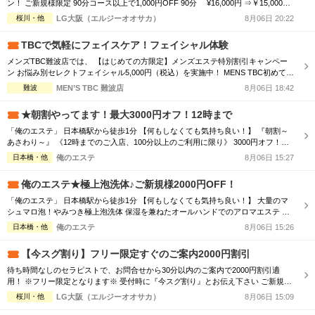
ン！ ご新規様限定 90分コース以上で1,000円OFF 90分 ¥16,000円 ⇒￥15,000円
120分 ￥21,000円 ⇒￥20,000円 150分 ￥26,000円 ⇒￥25,000円 180分 ￥31,0
桜川・他
LG大阪（エルジーオオサカ）
8月06日 20:22
00円 ⇒￥30,000円 厳選された美女による 至福のオーバーオイルトリートメント L
G大阪で...
TBCで気軽にフェイスケア！フェイシャル体験
メンズTBC難波店では、 【はじめての方限定】メンズエステ特別割引キャンペー
ン お悩み別セレクトフェイシャル5,000円（税込）を実施中！ MENS TBC初めての
方限定 お1人様1回限りの特別体験価格 ※Web予約申し込みフォームよりお申込く
難波
MEN’S TBC 難波店
8月06日 18:42
ださい。
★朝割やってます！最大3000円オフ！12時まで
「俺のエステ」 日本橋駅から徒歩1分 【何もしなくても気持ち良い！】 『朝割～
あさわり～』 《12時までのご入店、100分以上のご利用に限り》 3000円オフ！！
100分 14,800円 120分 18,800円 150分 24,800円 180分 30,800円 ※指名料別途 この
日本橋・他
俺のエステ
8月06日 15:27
機会に是非ご利用ください！ 何もしなくても最高に気持ち良い！ 男性にとって贅
沢で、体と心のオアシスであ...
俺のエステ★極上泡洗体♪ご新規様2000円OFF！
「俺のエステ」 日本橋駅から徒歩1分 【何もしなくても気持ち良い！】 大量のマ
シュマロ泡！やみつき極上泡洗体 保湿を兼ねたオールハンドでのアロマエステ さ
らに豊富なオプションが充実 ・ヘッドスパ ・眼精疲労マッサージ ・塩スクラブ ・
日本橋・他
俺のエステ
8月06日 15:26
フェイシャル ・かかと磨き ・あかすり －－－－－－ ★メンズエステを受けるなら
美女から受けたい ★メンズエステを受けるなら女子力の高いセラピストが良い ★
【今スグ割り】フリー限定すぐのご案内2000円割引
普段自分で...
待ち時間なしのセラピストで、お問合せから30分以内のご案内で2000円割引適
用！ ※フリー限定となります※ 受付時に『今スグ割り』とお伝え下さい ご新規
様・リピーター様ともに ★2,000円OFF★ 90分 16,000円⇒14,000円 120分 21,000
桜川・他
LG大阪（エルジーオオサカ）
8月06日 15:09
円⇒19,000円 ※90分コース以上※ ※他との割引併用不可※