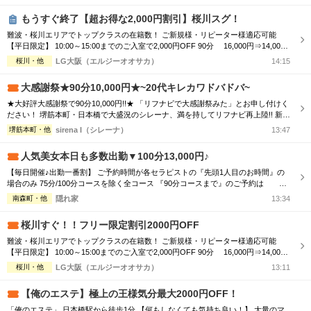
生セラピスト 只今スグ ・竹下セラピスト ...
もうすぐ終了【超お得な2,000円割引】桜川スグ！
難波・桜川エリアでトップクラスの在籍数！ ご新規様・リピーター様適応可能
【平日限定】 10:00～15:00までのご入室で2,000円OFF 90分 16,000円⇒14,000
円 120分 21,000円⇒19,000円 厳選された美女による 至福のオーバーオイルトリ
桜川・他
LG大阪（エルジーオオサカ）
14:15
ートメント LG大阪でしか感じることができない満足感 ワンランク上のメンズエス
テを是非体感してください 90分コー...
大感謝祭★90分10,000円★~20代キレカワドバドバ~
★大好評大感謝祭で90分10,000円!!★ 「リフナビで大感謝祭みた」とお申し付けく
ださい！ 堺筋本町・日本橋で大盛況のシレーナ、満を持してリフナビ再上陸!! 新規
様リピーター様問わずご利用可能なイベントで、 ハイスペ美女たちとの時間をぜ
堺筋本町・他
sirena I（シレーナ）
13:47
ひお楽しみください☆彡 ※フリー限定・待機セラピスト複数の時限定 ★大感謝祭
はいつでもご利用可能！★ 気になるあの子に逢える厳選セラピをご案内！！ ★...
人気美女本日も多数出勤▼100分13,000円♪
【毎日開催♪出勤一番割】 ご予約時間が各セラピストの『先頭1人目のお時間』の
場合のみ 75分/100分コースを除く全コース 『90分コースまで』のご予約は 1,0
00円割引 『120分コース以上』のご予約は 2,000円割引 ‐‐‐8/7（金)‐‐‐ 〇難波 ・
南森町・他
隠れ家
13:34
弥生セラピスト 只今スグ ・竹下セラピスト ご予約満了 〇京橋 ・
榊セラピスト 只今スグ ・秋吉セラピスト ...
桜川すぐ！！フリー限定割引2000円OFF
難波・桜川エリアでトップクラスの在籍数！ ご新規様・リピーター様適応可能
【平日限定】 10:00～15:00までのご入室で2,000円OFF 90分 16,000円⇒14,000
円 120分 21,000円⇒19,000円 厳選された美女による 至福のオーバーオイルトリ
桜川・他
LG大阪（エルジーオオサカ）
13:11
ートメント LG大阪でしか感じることができない満足感 ワンランク上のメンズエス
テを是非体感してください 90分コー...
【俺のエステ】極上の王様気分最大2000円OFF！
「俺のエステ」 日本橋駅から徒歩1分 【何もしなくても気持ち良い！】 大量のマ