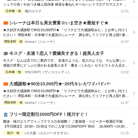
シュマロ泡！やみつき極上泡洗体 保湿を兼ねたオールハンドでのアロマエステ さ
らに豊富なオプションが充実 ・ヘッドスパ ・眼精疲労マッサージ ・塩スクラブ ・
日本橋・他
俺のエステ
12:51
フェイシャル ・かかと磨き ・あかすり －－－－－－ ★メンズエステを受けるなら
美女から受けたい ★メンズエステを受けるなら女子力の高いセラピストが良い ★
シレーナは本日も美女豊富☆いま空き★最短すぐ★
普段自分で...
★大好評大感謝祭で90分10,000円!!★ 「リフナビで大感謝祭みた」とお申し付けく
ださい！ 堺筋本町・日本橋で大盛況のシレーナ、満を持してリフナビ再上陸!! 新規
様リピーター様問わずご利用可能なイベントで、 ハイスペ美女たちとの時間をぜ
堺筋本町・他
sirena I（シレーナ）
12:47
ひお楽しみください☆彡 ※フリー限定・待機セラピスト複数の時限定 ★大感謝祭
はいつでもご利用可能！★ 気になるあの子に逢える厳選セラピをご案内！！ ★...
今スグ・友達？恋人？愛嬌良すぎる！超美人女子
今スグ・なんば店でのご案内です。 友達のような、恋人のような、そんな嬉しい
感覚の世界にどっぷり浸かれる超美人女子「桑名（くわな）セラピストが入店され
ました！ なんせ愛嬌が最高過ぎて、思わず笑顔になってしまう。彼女の優しいハ
日本橋・他
VISCONTI（ヴィスコンティ）
12:02
ートに、気分も当然アガります！ストレス満開の世の中も、きっと最後はなんとか
なる！楽観主義こそ、実は唯一の大正解！ 正直、これは、好きになっちゃう
大感謝祭★90分10,000円★~20代キレカワドバドバ~
な・・・ めっちゃオススメです！...
★大好評大感謝祭で90分10,000円!!★ 「リフナビで大感謝祭みた」とお申し付けく
ださい！ 堺筋本町・日本橋で大盛況のシレーナ、満を持してリフナビ再上陸!! 新規
様リピーター様問わずご利用可能なイベントで、 ハイスペ美女たちとの時間をぜ
堺筋本町・他
sirena I（シレーナ）
11:47
ひお楽しみください☆彡 ※フリー限定・待機セラピスト複数の時限定 ★大感謝祭
はいつでもご利用可能！★ 気になるあの子に逢える厳選セラピをご案内！！ ★...
フリー限定割引2000円OFF！桜川すぐ！
難波・桜川エリアでトップクラスの在籍数！ ご新規様・リピーター様適応可能
【平日限定】 10:00～15:00までのご入室で2,000円OFF 90分 16,000円⇒14,000
円 120分 21,000円⇒19,000円 厳選された美女による 至福のオーバーオイルトリ
桜川・他
LG大阪（エルジーオオサカ）
11:15
ートメント LG大阪でしか感じることができない満足感 ワンランク上のメンズエス