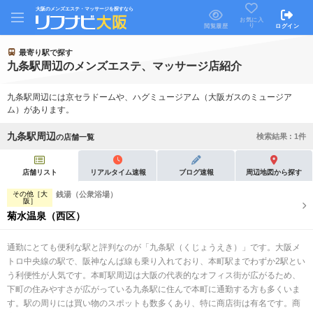
大阪のメンズエステ・マッサージを探すなら
お気に入
り
閲覧履歴
ログイン
最寄り駅で探す
九条駅周辺のメンズエステ、マッサージ店紹介
九条駅周辺には京セラドームや、ハグミュージアム（大阪ガスのミュージア
ム）があります。
九条駅周辺
検索結果 :
1
件
の店舗一覧
店舗リスト
リアルタイム速報
ブログ速報
周辺地図から探す
その他［大
銭湯（公衆浴場）
阪］
菊水温泉（西区）
通勤にとても便利な駅と評判なのが「九条駅（くじょうえき）」です。大阪メ
トロ中央線の駅で、阪神なんば線も乗り入れており、本町駅までわずか2駅とい
う利便性が人気です。本町駅周辺は大阪の代表的なオフィス街が広がるため、
下町の住みやすさが広がっている九条駅に住んで本町に通勤する方も多くいま
す。駅の周りには買い物のスポットも数多くあり、特に商店街は有名です。商