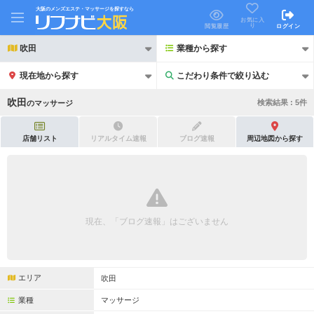
大阪のメンズエステ・マッサージを探すなら
お気に入
り
閲覧履歴
ログイン
吹田
業種から探す
現在地から探す
こだわり条件で絞り込む
こだわり条件で絞り込む
吹田
検索結果 :
5
件
の
マッサージ
店舗リスト
リアルタイム速報
ブログ速報
周辺地図から探す
21時以降も受付
24時以降も受付
初回割引あり
リピーター割引あり
現在、「ブログ速報」はございません
団体割引
ポイントカード有
キャッシュレス決済OK
領収証発行可
エリア
吹田
2名様歓迎
団体様歓迎
業種
マッサージ