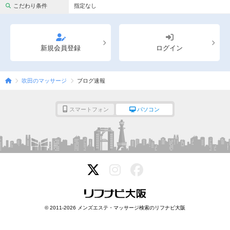
完全個室
半個室あり
こだわり条件
指定なし
ペアルームあり
シャワー室完備
フットバスあり
岩盤浴あり
新規会員登録
ログイン
専用駐車場あり
有資格者在籍
吹田のマッサージ
ブログ速報
日本人スタッフのみ
女性スタッフのみ
スタッフ指名可
Ｗセラピスト
スマートフォン
パソコン
駅から徒歩5分以内
こだわり条件を変更
閉じる
© 2011-2026 メンズエステ・マッサージ検索のリフナビ大阪