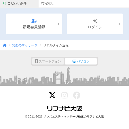
完全個室
半個室あり
こだわり条件
指定なし
ペアルームあり
シャワー室完備
フットバスあり
岩盤浴あり
新規会員登録
ログイン
専用駐車場あり
有資格者在籍
箕面のマッサージ
リアルタイム速報
日本人スタッフのみ
女性スタッフのみ
スタッフ指名可
Ｗセラピスト
スマートフォン
パソコン
駅から徒歩5分以内
こだわり条件を変更
閉じる
© 2011-2026 メンズエステ・マッサージ検索のリフナビ大阪