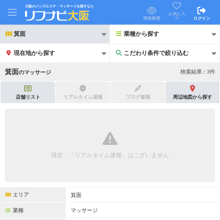
大阪のメンズエステ・マッサージを探すなら
お気に入
り
閲覧履歴
ログイン
箕面
業種から探す
現在地から探す
こだわり条件で絞り込む
こだわり条件で絞り込む
箕面
検索結果 :
3
件
の
マッサージ
店舗リスト
リアルタイム速報
ブログ速報
周辺地図から探す
21時以降も受付
24時以降も受付
初回割引あり
リピーター割引あり
現在、「リアルタイム速報」はございません
団体割引
ポイントカード有
キャッシュレス決済OK
領収証発行可
エリア
箕面
2名様歓迎
団体様歓迎
業種
マッサージ