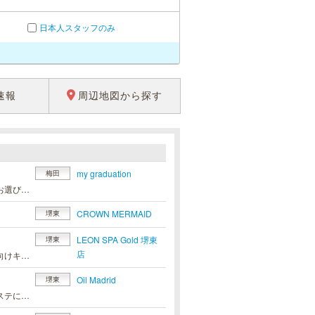
日本人スタッフのみ
速報
周辺地図から探す
my graduation
梅田
【各ルーム】十三店・新大阪店・京橋店・梅田店・なんば店・堺店ルームをお選び頂きセラピストが移動いたします！□■□■□■□■□■□■□■□■□■□【Aroma&Spaコース】・90分￥10000・120分￥15000※各種カード可□■□■□■□■□■□■□■□■□■□・素人の未経験セラピスト続々入店！・笑顔と愛嬌があるセラピストのみ在籍！素人ならではの施術に心体共にお疲れを癒して下さい！□■□■□■□■□■□■□■□■□■□★当店は完全予約制です★（受付時間24h）TEL:080-4480-9738□■□■□■□■□■□■□■□■□■□※出張もいたします※お気軽にお問い合わせください！▼▼▼▼ホームページご覧ください▼▼▼▼
CROWN MERMAID
堺東
LEON SPA Gold 堺東
堺東
店
堺東エリア随一のハイグレード空間で、極上の癒しを。＼ただいまご新規様向けキャンペーン開催中／全コース1,000円OFFでご案内いたします。90分 16,000円 → 15,000円120分 21,000円 → 20,000円150分 26,000円 → 25,000円※指名料は別途頂戴いたします初々しさが魅力の新人セラピスト限定プランデビュー直後のセラピストを、指名料込みの特別価格で90分 16,000円120分 21,000円150分 26,000円※他割引との併用不可・新人1名につき1回限り難波ルーム GRAND OPEN！日頃のご愛顧に感謝し、さらなる癒しのステージへ。洗練された空間で、心身ともに満たされるひとときを。皆様のご来店を、心よりお待ちしております。
Oil Madrid
堺東
当店自慢のセラピストによる甘い一時を過ごしませんか？せっかくメンズエステに行くなら外したくないっ…!!そんなお兄様たちにこそおすすめしたい!自信があるからこそ『追加OP』はございません！☆ご新規様フリー割 2000円OFF!!☆新人割 2000円OFF!!☆お昼割2000円OFF★夜割2000円OFF※90分以上のみ※指名料 別途 ※特別指名・本指名 適用外お電話の際、『リフナビを見た』でご適用！セラピストの詳細はHPからご確認ください♪------------------------------------Oil madrid (オイルマドリード)TEL：080-4824-6033OPEN ：12:00CLOSE：翌5:00場所：堺東駅