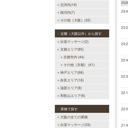
20
北河内(19)
23:
南河内(7)
その他［大阪］(32)
23:
近畿（大阪以外）から探す
出張マッサージ(2)
23:
京都エリア(85)
京都市内 (44)
22:
その他［京都］ (41)
神戸エリア(68)
22:
奈良エリア(18)
滋賀エリア(8)
22:
和歌山エリア(6)
業種で探す
22:
大阪の全ての業種
出張マッサージ(33)
21: