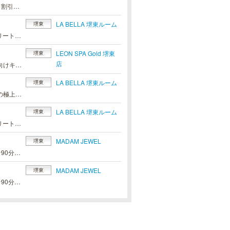
☆゜:*:♪。:*:☆゜フリーV集中OP込み 90分11,000円☆゜:*:。♪:*:☆゜イベント割引コース♪オールタイム適用OK堺東ルーム/様々なタイプのセラピストからお選びいただけます！OP腰下ディープリンパ込み90分11,000円お得なイベントです♪
LA BELLA 堺東ルーム
堺東
【おまかせ割】セラピストお任せ(フリーでのご案内)で1000円OFFアロマトリートメントコース100分12000円→100分11000円ラージオイルコース100分15000円→100分14000円※2時間先のご予約まで承ります※セラピストお任せ限定になります※必ずおまかせ割とお伝えください。
LEON SPA Gold 堺東
堺東
店
堺東エリア随一のハイグレード空間で、極上の癒しを。＼ただいまご新規様向けキャンペーン開催中／全コース1,000円OFFでご案内いたします。90分 16,000円 → 15,000円120分 21,000円 → 20,000円150分 26,000円 → 25,000円※指名料は別途頂戴いたします初々しさが魅力の新人セラピスト限定プランデビュー直後のセラピストを、指名料込みの特別価格で90分 16,000円120分 21,000円150分 26,000円※他割引との併用不可・新人1名につき1回限り難波ルーム GRAND OPEN！日頃のご愛顧に感謝し、さらなる癒しのステージへ。洗練された空間で、心身ともに満たされるひとときを。皆様のご来店を、心よりお待ちしております。
LA BELLA 堺東ルーム
堺東
【ご新規様限定☆割引中】☆厳選採用の美魔女セラピスト☆☆ワンランク上の極上の癒しをお約束します☆当店、初めてご利用のお客様限定で全コース2000円OFFでご案内アロマトリートメントコース100分12000円→100分10000円ラージオイルコース100分15000円→100分13000円※ご指名の際は＋1000円頂戴します※75分コースは対象外※プレミアムセラピストは対象外ご利用の際に必ず「リフナビ見た」とお伝え下さい
LA BELLA 堺東ルーム
堺東
【おまかせ割】セラピストお任せ(フリーでのご案内)で1000円OFFアロマトリートメントコース100分12000円→100分11000円ラージオイルコース100分15000円→100分14000円※2時間先のご予約まで承ります※セラピストお任せ限定になります※必ずおまかせ割とお伝えください。
MADAM JEWEL
堺東
ご新規様・リピーター様ともに10:00～15:00までのご入室で★2,000円OFF★90分 15,000円⇒13,000円120分 20,000円⇒18,000円受付時にフリー限定割引とお伝えください。※90分コース以上※他との割引併用不可MADAM JEWELが誇るオリジナルラージオイルトリートメントは、徹底的にこだわり抜かれた技術と心遣いで、最初から最後まで極上の癒しを提供いたします。これまでにない新鮮な感覚と、心からリラックスできる至福の体験をお約束します。日々の疲れを忘れ、セラピストの柔らかな手に全てを委ねてみてください。身体だけでなく、心までもほぐされるような贅沢な時間を、ぜひ一度ご堪能くださいませ。
MADAM JEWEL
堺東
ご新規様・リピーター様ともに10:00～15:00までのご入室で★2,000円OFF★90分 15,000円⇒13,000円120分 20,000円⇒18,000円受付時にフリー限定割引とお伝えください。※90分コース以上※他との割引併用不可MADAM JEWELが誇るオリジナルラージオイルトリートメントは、徹底的にこだわり抜かれた技術と心遣いで、最初から最後まで極上の癒しを提供いたします。これまでにない新鮮な感覚と、心からリラックスできる至福の体験をお約束します。日々の疲れを忘れ、セラピストの柔らかな手に全てを委ねてみてください。身体だけでなく、心までもほぐされるような贅沢な時間を、ぜひ一度ご堪能くださいませ。