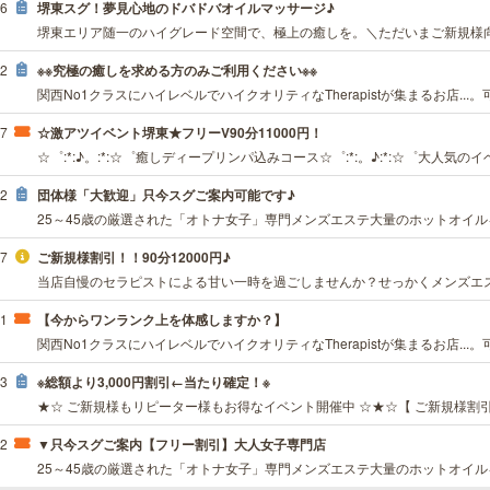
36
堺東スグ！夢見心地のドバドバオイルマッサージ♪
32
※※究極の癒しを求める方のみご利用ください※※
17
☆激アツイベント堺東★フリーV90分11000円！
12
団体様「大歓迎」只今スグご案内可能です♪
47
ご新規様割引！！90分12000円♪
31
【今からワンランク上を体感しますか？】
23
※総額より3,000円割引←当たり確定！※
12
▼只今スグご案内【フリー割引】大人女子専門店