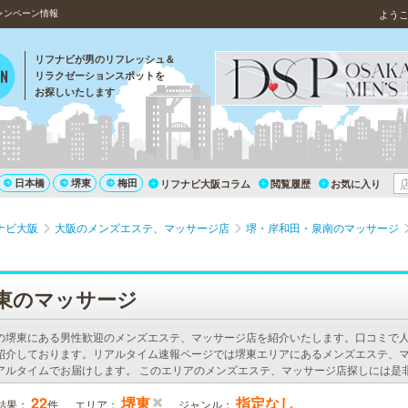
ャンペーン情報
よう
リフナビが男のリフレッシュ＆
リラクゼーションスポットを
お探しいたします
日本橋
堺東
梅田
リフナビ大阪コラム
閲覧履歴
お気に入り
ナビ大阪
大阪のメンズエステ、マッサージ店
堺・岸和田・泉南のマッサージ
）
東のマッサージ
の堺東にある男性歓迎のメンズエステ、マッサージ店を紹介いたします。口コミで
紹介しております。リアルタイム速報ページでは堺東エリアにあるメンズエステ、
アルタイムでお届けします。 このエリアのメンズエステ、マッサージ店探しには是
22
堺東
指定なし
結果：
件
エリア：
ジャンル：