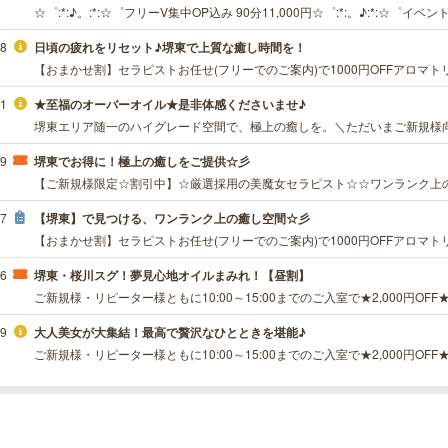
48
日頃の疲れをリセット♪堺東で上質な癒し時間を！
31
★至福のオーバーオイル★是非体感くださいませ♪
39
堺東でお得に！極上の癒しをご提供☆彡
37
【堺東】で見つける、ワンランク上の癒し空間☆彡
06
堺東・桜川スグ！夢見心地オイルまみれ！【昼割】
09
大人美女が大集結！最高で贅沢なひとときを堪能♪