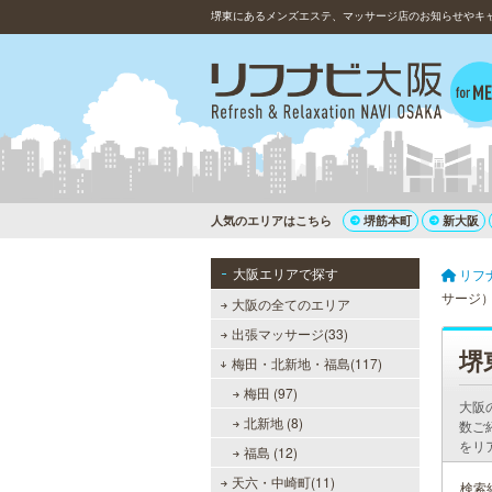
堺東にあるメンズエステ、マッサージ店のお知らせやキ
人気のエリアはこちら
堺筋本町
新大阪
大阪エリアで探す
リフ
サージ
大阪の全てのエリア
出張マッサージ(33)
堺
梅田・北新地・福島(117)
梅田 (97)
大阪
北新地 (8)
数ご
をリ
福島 (12)
天六・中崎町(11)
検索