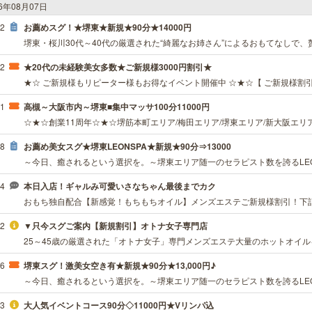
26年08月07日
42
お薦めスグ！★堺東★新規★90分★14000円
22
★20代の未経験美女多数★ご新規様3000円割引★
21
高槻～大阪市内～堺東■集中マッサ100分11000円
48
お薦め美女スグ★堺東LEONSPA★新規★90分⇒13000
34
本日入店！ギャルみ可愛いさなちゃん最後までカク
12
▼只今スグご案内【新規割引】オトナ女子専門店
06
堺東スグ！激美女空き有★新規★90分★13,000円♪
43
大人気イベントコース90分◇11000円★Vリンパ込