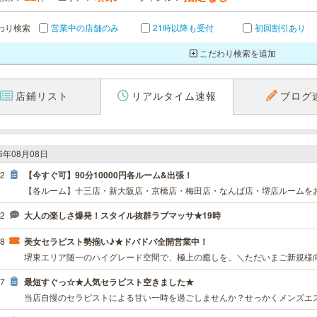
わり検索
営業中の店舗のみ
21時以降も受付
初回割引あり
こだわり検索を追加
店鋪リスト
リアルタイム速報
ブログ
26年08月08日
02
【今すぐ可】90分10000円各ルーム&出張！
32
大人の楽しさ爆発！スタイル抜群ラブマッサ★19時
18
美女セラピスト勢揃い♪★ドバドバ全開営業中！
37
最短すぐっ☆★人気セラピスト空きました★