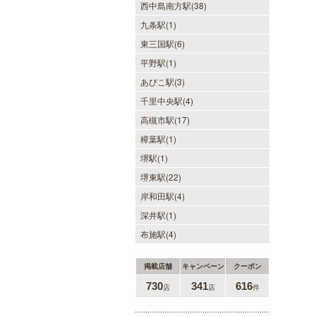
西中島南方駅(38)
九条駅(1)
東三国駅(6)
平野駅(1)
あびこ駅(3)
千里中央駅(4)
高槻市駅(17)
樟葉駅(1)
堺駅(1)
堺東駅(22)
岸和田駅(4)
深井駅(1)
布施駅(4)
掲載店舗
キャンペーン
クーポン
730
341
616
店
店
件