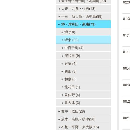
天王寺・寺田町・花園町(20)
02:
大正・九条・住吉(13)
十三・新大阪・西中島(89)
01:
堺・岸和田・泉南(73)
堺 (18)
01:
堺東 (22)
中百舌鳥 (4)
01:
岸和田 (9)
貝塚 (4)
00:
狭山 (3)
和泉 (5)
00:
北花田 (1)
泉佐野 (4)
00:
泉大津 (3)
豊中・吹田(28)
00:
茨木・高槻・摂津(28)
布施・平野・東大阪(16)