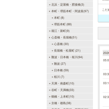
北浜・淀屋橋・肥後橋(3)
こだ
本町・堺筋本町・阿波座(97)
本町 (8)
堺筋本町 (88)
堀江・新町(9)
心斎橋・長堀橋(51)
心斎橋 (30)
長堀橋・松屋町 (21)
20
難波・日本橋・桜川(94)
05:
難波 (27)
日本橋 (59)
03:
桜川 (7)
03:
天満・南森町(10)
谷町・天満橋(33)
鶴橋・上本町(10)
02:
京橋・都島(38)