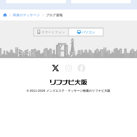
完全個室
半個室あり
ペアルームあり
シャワー室完備
和泉のマッサージ
ブログ速報
フットバスあり
岩盤浴あり
スマートフォン
パソコン
専用駐車場あり
有資格者在籍
日本人スタッフのみ
女性スタッフのみ
スタッフ指名可
Ｗセラピスト
駅から徒歩5分以内
こだわり条件を変更
© 2011-2026 メンズエステ・マッサージ検索のリフナビ大阪
閉じる