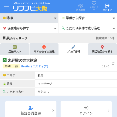
大阪のメンズエステ・マッサージを探すなら
お気に入
り
閲覧履歴
ログイン
和泉
業種から探す
現在地から探す
こだわり条件で絞り込む
こだわり条件で絞り込む
和泉
検索結果 :
5
件
の
マッサージ
店舗リスト
リアルタイム速報
ブログ速報
周辺地図から探す
未経験の方大歓迎
岸和田・他
Hestia（エスティア）
12:43
21時以降も受付
24時以降も受付
エリア
和泉
初回割引あり
リピーター割引あり
業種
マッサージ
団体割引
ポイントカード有
こだわり条件
指定なし
キャッシュレス決済OK
領収証発行可
2名様歓迎
団体様歓迎
新規会員登録
ログイン