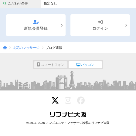
完全個室
半個室あり
こだわり条件
指定なし
ペアルームあり
シャワー室完備
フットバスあり
岩盤浴あり
新規会員登録
ログイン
専用駐車場あり
有資格者在籍
此花のマッサージ
ブログ速報
日本人スタッフのみ
女性スタッフのみ
スタッフ指名可
Ｗセラピスト
スマートフォン
パソコン
駅から徒歩5分以内
こだわり条件を変更
閉じる
© 2011-2026 メンズエステ・マッサージ検索のリフナビ大阪