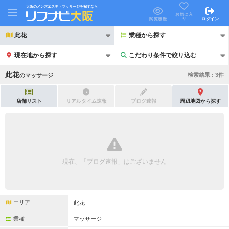
大阪のメンズエステ・マッサージを探すなら
お気に入
り
閲覧履歴
ログイン
此花
業種から探す
現在地から探す
こだわり条件で絞り込む
こだわり条件で絞り込む
此花
検索結果 :
3
件
の
マッサージ
店舗リスト
リアルタイム速報
ブログ速報
周辺地図から探す
21時以降も受付
24時以降も受付
初回割引あり
リピーター割引あり
現在、「ブログ速報」はございません
団体割引
ポイントカード有
キャッシュレス決済OK
領収証発行可
エリア
此花
2名様歓迎
団体様歓迎
業種
マッサージ