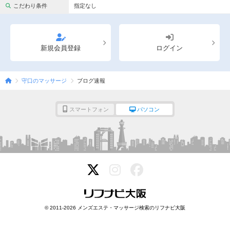
完全個室
半個室あり
こだわり条件
指定なし
ペアルームあり
シャワー室完備
フットバスあり
岩盤浴あり
新規会員登録
ログイン
専用駐車場あり
有資格者在籍
守口のマッサージ
ブログ速報
日本人スタッフのみ
女性スタッフのみ
スタッフ指名可
Ｗセラピスト
スマートフォン
パソコン
駅から徒歩5分以内
こだわり条件を変更
閉じる
© 2011-2026 メンズエステ・マッサージ検索のリフナビ大阪