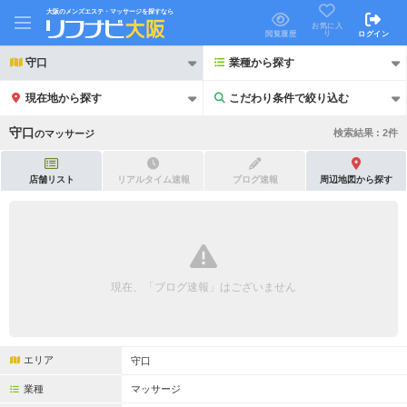
大阪のメンズエステ・マッサージを探すなら
お気に入
り
閲覧履歴
ログイン
守口
業種から探す
現在地から探す
こだわり条件で絞り込む
こだわり条件で絞り込む
守口
検索結果 :
2
件
の
マッサージ
店舗リスト
リアルタイム速報
ブログ速報
周辺地図から探す
21時以降も受付
24時以降も受付
初回割引あり
リピーター割引あり
現在、「ブログ速報」はございません
団体割引
ポイントカード有
キャッシュレス決済OK
領収証発行可
エリア
守口
2名様歓迎
団体様歓迎
業種
マッサージ