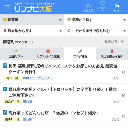
大阪のメンズエステ・マッサージを探すなら
お気に入
り
閲覧履歴
ログイン
南森町
業種から探す
現在地から探す
こだわり条件で絞り込む
こだわり条件で絞り込む
南森町
検索結果 :
7
件
の
マッサージ
店舗リスト
リアルタイム速報
ブログ速報
周辺地図から探す
梅田,福島,野田,尼崎でメンズエステをお探しの方必見 最安値
クーポン発行中
21時以降も受付
24時以降も受付
梅田・他
PRINCE（プリンス）
01:55
初回割引あり
リピーター割引あり
隠れ家の使用オイルが【トロリッチ】に全面切り替え！是非
ご体験下さい♪
団体割引
ポイントカード有
南森町・他
隠れ家
01:46
キャッシュレス決済OK
領収証発行可
隠れ家ってどんなお店...？当店のコンセプト紹介♪
2名様歓迎
団体様歓迎
南森町・他
隠れ家
00:46