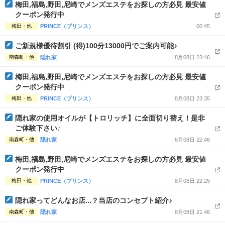
完全個室
半個室あり
梅田,福島,野田,尼崎でメンズエステをお探しの方必見 最安値
クーポン発行中
ペアルームあり
シャワー室完備
梅田・他
PRINCE（プリンス）
00:45
フットバスあり
岩盤浴あり
ご新規様優待割引 (得)100分13000円でご案内可能♪
南森町・他
隠れ家
8月08日 23:46
専用駐車場あり
有資格者在籍
梅田,福島,野田,尼崎でメンズエステをお探しの方必見 最安値
日本人スタッフのみ
女性スタッフのみ
クーポン発行中
梅田・他
PRINCE（プリンス）
8月08日 23:35
スタッフ指名可
Ｗセラピスト
隠れ家の使用オイルが【トロリッチ】に全面切り替え！是非
駅から徒歩5分以内
ご体験下さい♪
南森町・他
隠れ家
8月08日 22:46
こだわり条件を変更
梅田,福島,野田,尼崎でメンズエステをお探しの方必見 最安値
クーポン発行中
閉じる
梅田・他
PRINCE（プリンス）
8月08日 22:25
隠れ家ってどんなお店...？当店のコンセプト紹介♪
南森町・他
隠れ家
8月08日 21:46