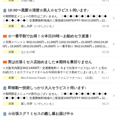
出張
天使の癒し
06:11
00→¥19,000 180分 ￥24,000→¥23,000 ☆ボディケアマッサージコース 90分 ￥1
1...
18:00〜黒髪☆清楚☆美人☆セラピスト伺います♪
※期間限定メニューの割引はございません。 ◇◆◇◆◇◆◇◆◇◆◇◆◇◆◇◆
◇◆◇◆◇◆◇◆◇ 交通費無料地域のご新規様1000円OFF!! 90分13,000円→12,00
0円 120分16,000円→15,000円 150分20,000円→19,000円 ※指名料別途 ◇◆◇◆◇
出張
癒し待夢（いやしたいむ）
03:45
◆◇◆◇◆◇◆◇◆◇◆◇◆◇◆◇◆◇◆◇ 市内の交通費を頂く地域のご新規様1
000円OFF＋10分サービス!! 90分...
☆一番手割でお得！☆本日20時～お勧めセラ派遣！
☆月間イベント☆ 90分14,000円→11,000円 120分19,000円→15,000円 150分24,00
0円→19,000円 180分29,000円→24,000円 ☆一番手割☆ 90分14,000円→100分11,0
00円 120分19,000円→130分15,000円 150分24,000円→160分19,000円 180分29,000
出張
なにわ小町
01:20
円→190分24,000円 ☆オプション☆ ...
実は出張ミセス店始めました★期待を裏切りません
☆大阪市内限定90分14000円！交通費無料☆ 今まで出張サービスないの？ と言わ
れ続けたミセスファムファタールが今回出張サービス初めてしまいました！ エリ
アによっては交通費の差が出ますので詳細はTELにてお伝えさせて頂きます。 90
出張
Mrs.Femme Fatale（ミセスファムファタール）（出張）
01:17
分コース14000円 120分コース18000円 でのご案内☆ 是非この機会に一度お電話お
待ちしております
即移動〜技術しっかり大人セラピスト伺います♪
※期間限定メニューの割引はございません。 ◇◆◇◆◇◆◇◆◇◆◇◆◇◆◇◆
◇◆◇◆◇◆◇◆◇ 交通費無料地域のご新規様1000円OFF!! 90分13,000円→12,00
0円 120分16,000円→15,000円 150分20,000円→19,000円 ※指名料別途 ◇◆◇◆◇
出張
癒し待夢（いやしたいむ）
00:27
◆◇◆◇◆◇◆◇◆◇◆◇◆◇◆◇◆◇◆◇ 市内の交通費を頂く地域のご新規様1
000円OFF＋10分サービス!! 90分...
☆出張スグ？ミセスの癒し爆お届け中☆