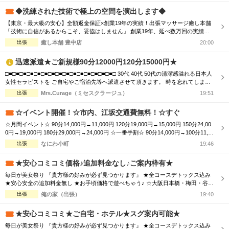
きほぐす ・アロマオイル：香りと手技で心身を解放 ・ヘッドスパ：眼精疲労・睡
◆洗練された技術で極上の空間を演出します◆
眠不足に ...
【東京・最大級の安心】全額返金保証×創業19年の実績！出張マッサージ癒し本舗
「技術に自信があるからこそ、妥協はしません」 創業19年、延べ数万回の実績を
誇る「癒し本舗」が、東京都内のご自宅や宿泊先へ至福の時間を届けます。ボデ
出張
癒し本舗 豊中店
20:00
ィ、オイル、ヘッド、足裏、タイ古式の5種から、最適なケアをプロがご提案。 ■
当店の強み：全額返金保証 初めてのご利用で満足いただけない場合、料金を全額
迅速派遣★ご新規様90分12000円120分15000円★
返金いたします。サー...
□■□■□■□■□■□■□■□■□■□■□■□■□■□■□■□ 30代 40代 50代の清潔感溢れる日本人
女性セラピストを ご自宅やご宿泊先等へ派遣させて頂きます。 時を忘れてしまう
程の癒しと心のこもった おもてなしをお届けします。 □■□■□■□■□■□■□■□■□■□
出張
Mrs.Curage（ミセスクラージュ）
19:51
■□■□■□■□■□■□ お客様の日々のお疲れやストレスを心身共に癒す為 優しさ・気
配り・思いやりのある大人女性が心を込めて施術...
☆イベント開催！☆市内、江坂交通費無料！☆すぐ
☆月間イベント☆ 90分14,000円→11,000円 120分19,000円→15,000円 150分24,00
0円→19,000円 180分29,000円→24,000円 ☆一番手割☆ 90分14,000円→100分11,0
00円 120分19,000円→130分15,000円 150分24,000円→160分19,000円 180分29,000
出張
なにわ小町
19:46
円→190分24,000円 ☆オプション☆ ...
★安心コミコミ価格♪追加料金なし♪ご案内枠有★
毎日が美女祭り 『貴方様の好みが必ず見つかります』 ★全コースデトックス込み
★安心安全の追加料金無し ★お手頃価格で遊べちゃう♪ ☆大阪日本橋・梅田・谷
九・天王寺エリア ☆朝10時～翌朝6時まで営業中♀ ☆大阪全域出張対応♪ ☆毎日18
出張
俺の家（出張）
19:40
時～大阪市内交通費無料♪ ホテルで♪ご自宅で♪ 厳選された可愛いセラピストと 素
敵なひとときをお過ごし下さい♂
★安心コミコミ★ご自宅・ホテル★スグ案内可能★
毎日が美女祭り 『貴方様の好みが必ず見つかります』 ★全コースデトックス込み