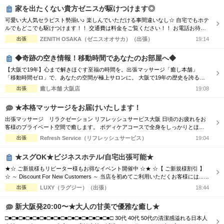
000円OFF＋10分サービス!! 90分...
家を出たくない貴方ゼニスが駆けつけます◎
可愛い大人気セラピスト勢揃い♪ 楽しんでいただける事間違いなし☆ 自宅でもホテ
ルでもどこでも駆けつけます！！ 交通費は料金をご覧ください！！ お電話お待ち
しております(^^♪ TEL070-5654-8310 営業時間;10:00-翌5:00 場所;日本橋、谷九付
出張
ZENITH OSAKA（ゼニスオオサカ）（出張）
19:14
近
◆奇跡の空き情報！移動時間であなたのお部屋へ◆
【大阪で19年】心まで解きほぐす至福の時間を。出張マッサージ「癒し本舗」
「移動時間ゼロ」で、あなたの空間が極上サロンに。 大阪で19年の歴史を誇る
「癒し本舗」は、技術はもちろん、お一人おひとりに寄り添う「おもてなし」を何
出張
癒し本舗 大阪店
19:08
より大切にしています。 ■選ばれる理由 ・熟練の技術：ボディケア、オイル、タ
イ古式など5種の本格メニュー。 ・高い接遇力：身体の疲れだけでなく、心も軽く
★本格マッサージをお届けいたします！
なるホスピタリティをお...
出張マッサージ リラクゼーション リフレッシュサービス大阪 日頃のお疲れをお
客様のプライベート空間で癒します。 ボディケアコースで全身をしっかりとほぐ
すも良し！ オイルセラピーで体の深部からゆったりするも良し！ ★高リピートの
出張
Refresh Service（リフレッシュサービス）
19:04
スタッフが多数出勤★ リフレッシュサービスでは、 技術接遇研修検定をクリアし
た女性セラピストがお伺いします！ 男性、女性、ご夫婦などでもお気軽にご利用
★スグOK★ビジネスホテル/自宅出張可能★
いただけます。 ー...
★☆ ご新規様もリピーター様もお得なイベント開催中 ☆★ ☆【 ご新規様割引 】
☆ ～ Discount For New Customers ～ 当店を初めてご利用いただくお客様には...
・初回限定で各コース総額より3,000円割引 ☆【 新人割 】☆ ～ New Face Therapi
出張
LUXY（ラグジー）（出張）
18:44
st ～ NEW FACE マークの付いているセラピスト限定 ・各コース総額より3,000円
割引 ☆【...
新大阪発20:00〜★大人の甘美で優雅な癒し★
□■□■□■□■□■□■□■□■□■□■□■□■□■□■□■□ 30代 40代 50代の清潔感溢れる日本人