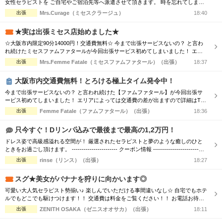
女性セラピストを ご自宅やご宿泊先等へ派遣させて頂きます。 時を忘れてしまう
程の癒しと心のこもった おもてなしをお届けします。 □■□■□■□■□■□■□■□■□■□
出張
Mrs.Curage（ミセスクラージュ）
18:40
■□■□■□■□■□■□ お客様の日々のお疲れやストレスを心身共に癒す為 優しさ・気
配り・思いやりのある大人女性が心を込めて施術...
★実は出張ミセス店始めました★
☆大阪市内限定90分14000円！交通費無料☆ 今まで出張サービスないの？ と言わ
れ続けたミセスファムファタールが今回出張サービス初めてしまいました！ エリ
アによっては交通費の差が出ますので詳細はTELにてお伝えさせて頂きます。 90
出張
Mrs.Femme Fatale（ミセスファムファタール）（出張）
18:37
分コース14000円 120分コース18000円 でのご案内☆ 是非この機会に一度お電話お
待ちしております
大阪市内交通費無料！とろける極上タイム発令中！
今まで出張サービスないの？ と言われ続けた【ファムファタール】が今回出張サ
ービス初めてしまいました！ エリアによっては交通費の差が出ますので詳細はTEL
にてお伝えさせて頂きます。 90分コース16000円 120分コース21000円 でのご案内
出張
Femme Fatale（ファムファタール）（出張）
18:36
☆ 是非この機会に一度お電話お待ちしております。 --------- 大阪市中央区高津付近
文楽劇場から徒歩3分 日本橋・谷町九丁目より徒歩5分 ...
只今すぐ！Dリンパ込みで最後まで最高の1,2万円！
ドレス姿で高級感溢れる空間が！ 厳選されたセラピストと夢のような癒しのひと
ときをお過ごし頂けます。 ----------------------- クーポン情報 -----------------------
【デトックスコース】通常90分 16,000円 ⇒ 70分 12,000円 【ご利用条件】 「リフ
出張
rinse（リンス）（出張）
18:27
ナビを見た」と言ってご予約いただいたお客様 ※指名料別途、エリア限定 お客様
からのご...
スグ★美女がバナナを狩りに向かいます◎
可愛い大人気セラピスト勢揃い♪ 楽しんでいただける事間違いなし☆ 自宅でもホテ
ルでもどこでも駆けつけます！！ 交通費は料金をご覧ください！！ お電話お待ち
しております(^^♪ TEL070-5654-8310 営業時間;10:00-翌5:00 場所;日本橋、谷九付
出張
ZENITH OSAKA（ゼニスオオサカ）（出張）
18:11
近