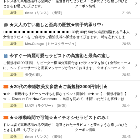
ドレス姿で高級感溢れる空間が！ 厳選されたセラピストと夢のような癒しのひと
完全個室
半個室あり
ときをお過ごし頂けます。 ----------------------- クーポン情報 -----------------------
【デトックスコース】通常90分 16,000円 ⇒ 70分 12,000円 【ご利用条件】 「リフ
出張
rinse（リンス）（出張）
21:08
ペアルームあり
シャワー室完備
ナビを見た」と言ってご予約いただいたお客様 ※指名料別途、エリア限定 お客様
からのご...
★大人の甘い癒しと至高の匠技★御予約承り中♪
フットバスあり
岩盤浴あり
□■□■□■□■□■□■□■□■□■□■□■□■□■□■□■□ 30代 40代 50代の清潔感溢れる日本人
女性セラピストを ご自宅やご宿泊先等へ派遣させて頂きます。 時を忘れてしまう
専用駐車場あり
有資格者在籍
程の癒しと心のこもった おもてなしをお届けします。 □■□■□■□■□■□■□■□■□■□
出張
Mrs.Curage（ミセスクラージュ）
20:58
■□■□■□■□■□■□ お客様の日々のお疲れやストレスを心身共に癒す為 優しさ・気
日本人スタッフのみ
女性スタッフのみ
配り・思いやりのある大人女性が心を込めて施術...
今すぐ〜綺麗可愛セラピストの高施術と最高の癒し
スタッフ指名可
Ｗセラピスト
ご新規様¥1000割引、リピーター様10分延長付き (ボディケアを除く) 全部のコース
に、ヘッドマッサージと足裏マッサージが付いております。 ☆オイルコース ☆オ
イルミックスコース 90分 ￥13,000→¥12,000 120分 ￥16,000→¥15,000 150分 ￥2
駅から徒歩5分以内
出張
天使の癒し
20:51
0,000→¥19,000 180分 ￥24,000→¥23,000 ☆ボディケアマッサージコース 90分
￥...
★20代の未経験美女多数★ご新規様3000円割引★
こだわり条件を変更
★☆ ご新規様もリピーター様もお得なイベント開催中 ☆★ ☆【 ご新規様割引 】
☆ ～ Discount For New Customers ～ 当店を初めてご利用いただくお客様には...
・初回限定で各コース総額より3,000円割引 ☆【 新人割 】☆ ～ New Face Therapi
出張
LUXY（ラグジー）（出張）
20:44
閉じる
st ～ NEW FACE マークの付いているセラピスト限定 ・各コース総額より3,000円
割引 ☆【...
★☆移動時間で可能☆★イチオシセラピストのみ！
ドレス姿で高級感溢れる空間が！ 厳選されたセラピストと夢のような癒しのひと
ときをお過ごし頂けます。 ----------------------- クーポン情報 -----------------------
【デトックスコース】通常90分 16,000円 ⇒ 70分 12,000円 【ご利用条件】 「リフ
出張
rinse（リンス）（出張）
20:43
ナビを見た」と言ってご予約いただいたお客様 ※指名料別途、エリア限定 お客様