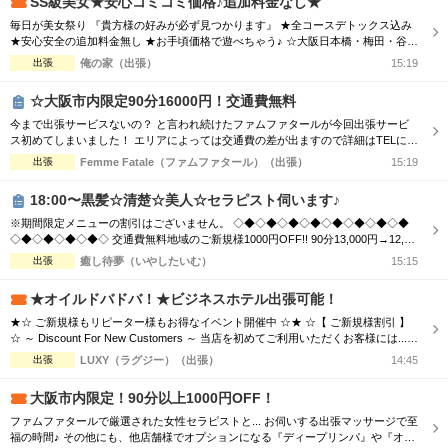
SS級美女★安心コミコミ価格♪追加料金なし★
毎日が美女祭り 『貴方様の好みが必ず見つかります』 ★全コースデトックス込み
★安心安全の追加料金無し ★お手頃価格で遊べちゃう♪ ☆大阪日本橋・梅田・谷
九・天王寺エリア ☆朝10時～翌朝6時まで営業中♀ ☆大阪全域出張対応♪ ☆毎日18
出張
俺の家（出張）
15:19
時～大阪市内交通費無料♪ ホテルで♪ご自宅で♪ 厳選された可愛いセラピストと 素
敵なひとときをお過ごし下さい♂
☆大阪市内限定90分16000円！交通費無料
今まで出張サービスないの？ と言われ続けたファムファタールが今回出張サービ
ス初めてしまいました！ エリアによっては交通費の差が出ますので詳細はTELにて
お伝えさせて頂きます。 90分コース16000円 120分コース22000円 でのご案内☆
出張
Femme Fatale（ファムファタール）（出張）
15:19
是非この機会に一度お電話お待ちしております
18:00〜黒髪☆清楚☆美人☆セラピスト伺います♪
※期間限定メニューの割引はございません。 ◇◆◇◆◇◆◇◆◇◆◇◆◇◆◇◆
◇◆◇◆◇◆◇◆◇ 交通費無料地域のご新規様1000円OFF!! 90分13,000円→12,00
0円 120分16,000円→15,000円 150分20,000円→19,000円 ※指名料別途 ◇◆◇◆◇
出張
癒し待夢（いやしたいむ）
15:15
◆◇◆◇◆◇◆◇◆◇◆◇◆◇◆◇◆◇◆◇ 市内の交通費を頂く地域のご新規様1
000円OFF＋10分サービス!! 90分...
★オイルドバドバ！★ビジネスホテル出張可能！
★☆ ご新規様もリピーター様もお得なイベント開催中 ☆★ ☆【 ご新規様割引 】
☆ ～ Discount For New Customers ～ 当店を初めてご利用いただくお客様には...
・初回限定で各コース総額より3,000円割引 ☆【 新人割 】☆ ～ New Face Therapi
出張
LUXY（ラグジー）（出張）
14:45
st ～ NEW FACE マークの付いているセラピスト限定 ・各コース総額より3,000円
割引 ☆【...
大阪市内限定！90分以上1000円OFF！
ファムファタールで厳選された女性セラピストと... お伺いする出張マッサージで至
福の時間♪ その他にも、他店舗様でオプションになる『ディープリンパ』や『オイ