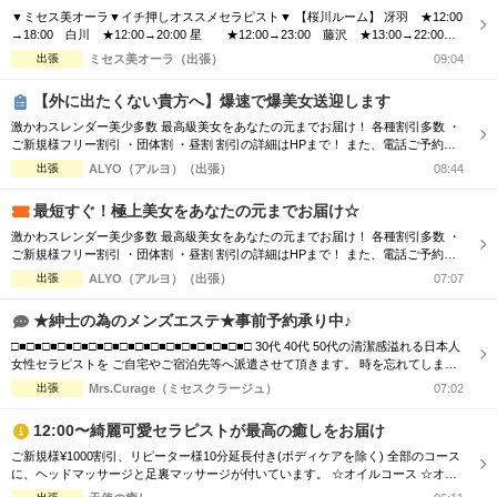
▼ミセス美オーラ▼イチ押しオススメセラピスト▼ 【桜川ルーム】 冴羽 ★12:00
→18:00 白川 ★12:00→20:00 星 ★12:00→23:00 藤沢 ★13:00→22:00
星宮 ★13:00→18:30 椿 ★14:00→19:00 椎名 ★15:00→22:00 矢口 ★1
出張
ミセス美オーラ（出張）
09:04
8:00→25:00 希望 ★18:00→22:00 七瀬 ★19:00→25:00 香里奈★20...
【外に出たくない貴方へ】爆速で爆美女送迎します
激かわスレンダー美少多数 最高級美女をあなたの元までお届け！ 各種割引多数 ・
ご新規様フリー割引 ・団体割 ・昼割 割引の詳細はHPまで！ また、電話ご予約を
優先させて頂きますので、 ご予約の際はお電話をオススメ致します！ ご了承下さ
出張
ALYO（アルヨ）（出張）
08:44
いませ☆
最短すぐ！極上美女をあなたの元までお届け☆
激かわスレンダー美少多数 最高級美女をあなたの元までお届け！ 各種割引多数 ・
ご新規様フリー割引 ・団体割 ・昼割 割引の詳細はHPまで！ また、電話ご予約を
優先させて頂きますので、 ご予約の際はお電話をオススメ致します！ ご了承下さ
出張
ALYO（アルヨ）（出張）
07:07
いませ☆
★紳士の為のメンズエステ★事前予約承り中♪
□■□■□■□■□■□■□■□■□■□■□■□■□■□■□■□ 30代 40代 50代の清潔感溢れる日本人
女性セラピストを ご自宅やご宿泊先等へ派遣させて頂きます。 時を忘れてしまう
程の癒しと心のこもった おもてなしをお届けします。 □■□■□■□■□■□■□■□■□■□
出張
Mrs.Curage（ミセスクラージュ）
07:02
■□■□■□■□■□■□ お客様の日々のお疲れやストレスを心身共に癒す為 優しさ・気
配り・思いやりのある大人女性が心を込めて施術...
12:00〜綺麗可愛セラピストが最高の癒しをお届け
ご新規様¥1000割引、リピーター様10分延長付き(ボディケアを除く) 全部のコース
に、ヘッドマッサージと足裏マッサージが付いています。 ☆オイルコース ☆オイ
ルミックスコース 90分 ￥13,000→¥12,000 120分 ￥16,000→¥15,000 150分 ￥20,0