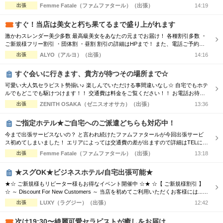
ル増量』などメンズエステでは必須とも言えるサービスも当店では基本コースに含
出張
Femme Fatale（ファムファタール）（出張）
14:19
まれております。 その為、「コース料金に+αで支払わなければお楽しみいただけ
ない…」といった部分もございません。 明朗会計にて極上美女との至福のひと時
すぐ！当店は美女と朽ち果てるまで盛り上がれます
をお過ごしください...
激かわスレンダー美少多数 最高級美女をあなたの元までお届け！ 各種割引多数 ・
ご新規様フリー割引 ・団体割 ・昼割 割引の詳細はHPまで！ また、電話ご予約を
優先させて頂きますので、 ご予約の際はお電話をオススメ致します！ ご了承下さ
出張
ALYO（アルヨ）（出張）
14:16
いませ☆
すぐ会いに行きます、貴方が待つその場所まで☆
可愛い大人気セラピスト勢揃い♪ 楽しんでいただける事間違いなし☆ 自宅でもホテ
ルでもどこでも駆けつけます！！ 交通費は料金をご覧ください！！ お電話お待ち
しております(^^♪ TEL070-5654-8310 営業時間;10:00-翌5:00 場所;日本橋、谷九付
出張
ZENITH OSAKA（ゼニスオオサカ）（出張）
13:36
近
ご指定ホテル★ご自宅へのご派遣どちらも対応中！
今まで出張サービスないの？ と言われ続けたファムファタールが今回出張サービ
ス初めてしまいました！ エリアによっては交通費の差が出ますので詳細はTELにて
お伝えさせて頂きます。 90分コース17000円 120分コース23000円 でのご案内☆
出張
Femme Fatale（ファムファタール）（出張）
13:18
是非この機会に一度お電話お待ちしております
★スグOK★ビジネスホテル/自宅出張可能★
★☆ ご新規様もリピーター様もお得なイベント開催中 ☆★ ☆【 ご新規様割引 】
☆ ～ Discount For New Customers ～ 当店を初めてご利用いただくお客様には...
・初回限定で各コース総額より3,000円割引 ☆【 新人割 】☆ ～ New Face Therapi
出張
LUXY（ラグジー）（出張）
12:42
st ～ NEW FACE マークの付いているセラピスト限定 ・各コース総額より3,000円
割引 ☆【...
次は19:30〜綺麗可愛セラピストが癒しをお届け