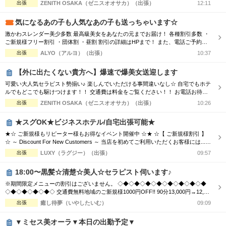
しております(^^♪ TEL070-5654-8310 営業時間;10:00-翌5:00 場所;日本橋、谷九付
出張
ZENITH OSAKA（ゼニスオオサカ）（出張）
12:11
近
気になるあの子も人気なあの子も送っちゃいます☆
激かわスレンダー美少多数 最高級美女をあなたの元までお届け！ 各種割引多数 ・
ご新規様フリー割引 ・団体割 ・昼割 割引の詳細はHPまで！ また、電話ご予約を
優先させて頂きますので、 ご予約の際はお電話をオススメ致します！ ご了承下さ
出張
ALYO（アルヨ）（出張）
10:37
いませ☆
【外に出たくない貴方へ】爆速で爆美女送迎します
可愛い大人気セラピスト勢揃い♪ 楽しんでいただける事間違いなし☆ 自宅でもホテ
ルでもどこでも駆けつけます！！ 交通費は料金をご覧ください！！ お電話お待ち
しております(^^♪ TEL070-5654-8310 営業時間;10:00-翌5:00 場所;日本橋、谷九付
出張
ZENITH OSAKA（ゼニスオオサカ）（出張）
10:26
近
★スグOK★ビジネスホテル/自宅出張可能★
★☆ ご新規様もリピーター様もお得なイベント開催中 ☆★ ☆【 ご新規様割引 】
☆ ～ Discount For New Customers ～ 当店を初めてご利用いただくお客様には...
・初回限定で各コース総額より3,000円割引 ☆【 新人割 】☆ ～ New Face Therapi
出張
LUXY（ラグジー）（出張）
09:57
st ～ NEW FACE マークの付いているセラピスト限定 ・各コース総額より3,000円
割引 ☆【...
18:00〜黒髪☆清楚☆美人☆セラピスト伺います♪
※期間限定メニューの割引はございません。 ◇◆◇◆◇◆◇◆◇◆◇◆◇◆◇◆
◇◆◇◆◇◆◇◆◇ 交通費無料地域のご新規様1000円OFF!! 90分13,000円→12,00
0円 120分16,000円→15,000円 150分20,000円→19,000円 ※指名料別途 ◇◆◇◆◇
出張
癒し待夢（いやしたいむ）
09:09
◆◇◆◇◆◇◆◇◆◇◆◇◆◇◆◇◆◇◆◇ 市内の交通費を頂く地域のご新規様1
000円OFF＋10分サービス!! 90分...
▼ミセス美オーラ▼本日の出勤予定▼