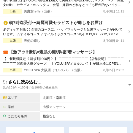
若い女性にはない大人の艶を兼ね備えた美魔女のみを採用したメンズエステ「美魔
女refle」 セラピストのルックス、会話、施術のどれをとっても圧倒的なハイクオ
リティでお客様をお出迎えさせて頂きます。 記憶に残る素敵なお時間をお過ごし
出張
美魔女refle（出張）
8月06日 11:11
下さいませ。 容姿、接客全てを兼ねそろえた美魔女が多数ご案内可能♪ 必ず会った
瞬間ガッツポーズをしたくなる女性 また虜になってしまう程、ドハマり注意！！
朝7時迄受付〜綺麗可愛セラピストが癒しをお届け
是非この機会に日頃...
ボディケアを除く) 全部のコースに、ヘッドマッサージと足裏マッサージが付いて
います。 ☆オイルコース ☆オイルミックスコース 90分 ￥13,000→¥12,000 120分
￥16,000→¥15,000 150分 ￥20,000→¥19,000 180分 ￥24,000→¥23,000 ☆ボディ
出張
天使の癒し
8月06日 04:11
ケアマッサージコース 90分 ￥11,000→¥10,000 120分 ￥13,000→...
【激アツ!!素肌×素肌の濃/厚/密/着マッサージ】
【ご新規様限定《 新規割1000円 》】 ￣￣￣￣￣￣￣￣￣【店舗説明】￣￣￣￣￣
￣￣￣￣ 関西最大級グループ、 【 YOLU SPA ( ヨルスパ ) 】が日本橋にOPEN！
あなたの常識を超える、 「五感ブチヌクとびきり体験」を提供いたします。 お客
出張
YOLU SPA 大阪店（ヨルスパ）（出張）
8月05日 23:32
様に、選ばれる、愛される、ハマってしまう、 そんな” エリアNo.1 ” メンズエステ
店を目指します。 ＿＿＿＿＿＿＿＿＿＿＿＿＿＿＿＿...
さらに読み込む…
次の101件～106件／全106件の検索結果
エリア
北堀江・南堀江
業種
出張マッサージ
こだわり条件
指定なし