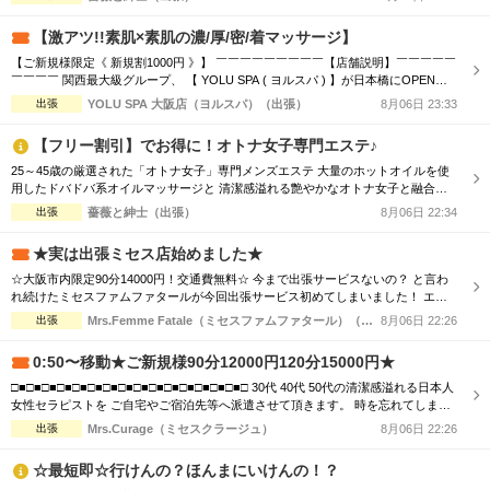
定で総額から『3,000円』割引！ 90分 16,500円 → 13,500円（税込） 120分
22,000円 → 19,000円（税込） ※150分以上も適用可♪ ...
【激アツ!!素肌×素肌の濃/厚/密/着マッサージ】
【ご新規様限定《 新規割1000円 》】 ￣￣￣￣￣￣￣￣￣【店舗説明】￣￣￣￣￣
￣￣￣￣ 関西最大級グループ、 【 YOLU SPA ( ヨルスパ ) 】が日本橋にOPEN！
あなたの常識を超える、 「五感ブチヌクとびきり体験」を提供いたします。 お客
出張
YOLU SPA 大阪店（ヨルスパ）（出張）
8月06日 23:33
様に、選ばれる、愛される、ハマってしまう、 そんな” エリアNo.1 ” メンズエステ
店を目指します。 ＿＿＿＿＿＿＿＿＿＿＿＿＿＿＿＿...
【フリー割引】でお得に！オトナ女子専門エステ♪
25～45歳の厳選された「オトナ女子」専門メンズエステ 大量のホットオイルを使
用したドバドバ系オイルマッサージと 清潔感溢れる艶やかなオトナ女子と融合
で、優雅なひと時をお楽しみください。 【新規割引】ご新規様にお得♪ ご新規様限
出張
薔薇と紳士（出張）
8月06日 22:34
定で総額から『3,000円』割引！ 90分 16,500円 → 13,500円（税込） 120分
22,000円 → 19,000円（税込） ※150分以上も適用可♪ ...
★実は出張ミセス店始めました★
☆大阪市内限定90分14000円！交通費無料☆ 今まで出張サービスないの？ と言わ
れ続けたミセスファムファタールが今回出張サービス初めてしまいました！ エリ
アによっては交通費の差が出ますので詳細はTELにてお伝えさせて頂きます。 90
出張
Mrs.Femme Fatale（ミセスファムファタール）（出張）
8月06日 22:26
分コース14000円 120分コース18000円 でのご案内☆ 是非この機会に一度お電話お
待ちしております
0:50〜移動★ご新規様90分12000円120分15000円★
□■□■□■□■□■□■□■□■□■□■□■□■□■□■□■□ 30代 40代 50代の清潔感溢れる日本人
女性セラピストを ご自宅やご宿泊先等へ派遣させて頂きます。 時を忘れてしまう
程の癒しと心のこもった おもてなしをお届けします。 □■□■□■□■□■□■□■□■□■□
出張
Mrs.Curage（ミセスクラージュ）
8月06日 22:26
■□■□■□■□■□■□ お客様の日々のお疲れやストレスを心身共に癒す為 優しさ・気
配り・思いやりのある大人女性が心を込めて施術...
☆最短即☆行けんの？ほんまにいけんの！？