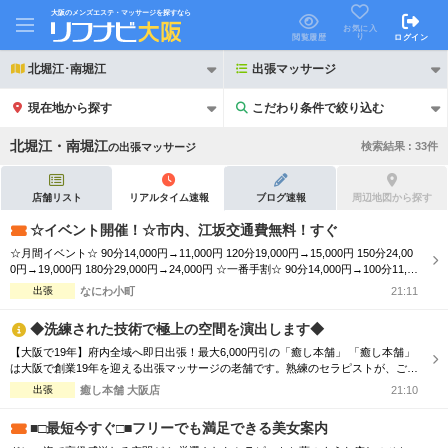
大阪のメンズエステ・マッサージを探すなら
お気に入
り
閲覧履歴
ログイン
北堀江･南堀江
出張マッサージ
現在地から探す
こだわり条件で絞り込む
こだわり条件で絞り込む
北堀江・南堀江
検索結果 :
33
件
の
出張マッサージ
店舗リスト
リアルタイム速報
ブログ速報
周辺地図から探す
☆イベント開催！☆市内、江坂交通費無料！すぐ
☆月間イベント☆ 90分14,000円→11,000円 120分19,000円→15,000円 150分24,00
21時以降も受付
24時以降も受付
0円→19,000円 180分29,000円→24,000円 ☆一番手割☆ 90分14,000円→100分11,0
00円 120分19,000円→130分15,000円 150分24,000円→160分19,000円 180分29,000
出張
なにわ小町
21:11
初回割引あり
リピーター割引あり
円→190分24,000円 ☆オプション☆ ...
◆洗練された技術で極上の空間を演出します◆
団体割引
ポイントカード有
【大阪で19年】府内全域へ即日出張！最大6,000円引の「癒し本舗」 「癒し本舗」
は大阪で創業19年を迎える出張マッサージの老舗です。熟練のセラピストが、ご自
キャッシュレス決済OK
領収証発行可
宅や宿泊先をあなただけの極上サロンへと変貌させます。 ■大阪府全域へスピード
出張
癒し本舗 大阪店
21:10
派遣！ 「今すぐ癒されたい」という声に応え、府内全域どこでもお伺いします。
2名様歓迎
団体様歓迎
■気分で選べる5つの本格ケア ・ボディケア（揉みほぐし） ・至福のアロマオイル
■□最短今すぐ□■フリーでも満足できる美女案内
・快...