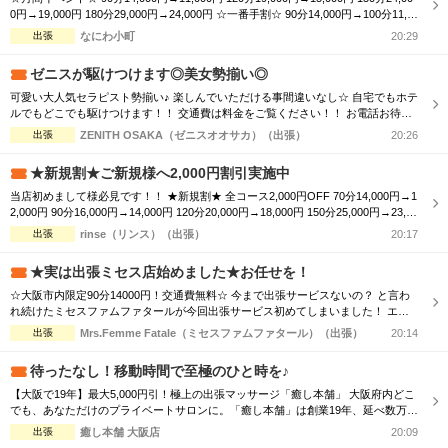
0円→19,000円 180分29,000円→24,000円 ☆一番手割☆ 90分14,000円→100分11,0
00円 120分19,000円→130分15,000円 150分24,000円→160分19,000円 180分29,000
出張
なにわ小町
20:29
円→190分24,000円 ☆オプション☆ ...
ゼニスが駆けつけます◎美女勢揃い◎
可愛い大人気セラピスト勢揃い♪ 楽しんでいただける事間違いなし☆ 自宅でもホテ
ルでもどこでも駆けつけます！！ 交通費は料金をご覧ください！！ お電話お待ち
しております(^^♪ TEL070-5654-8310 営業時間;10:00-翌5:00 場所;日本橋、谷九付
出張
ZENITH OSAKA（ゼニスオオサカ）（出張）
20:26
近
★新規割★ご新規様へ2,000円割引実施中
当店初めまして様必見です！！ ★新規割★ 全コース2,000円OFF 70分14,000円→1
2,000円 90分16,000円→14,000円 120分20,000円→18,000円 150分25,000円→23,00
0円 180分30,000円→28,000円 ※ディープリンパ込、指名料別途 是非一度お試しく
出張
rinse（リンス）（出張）
20:17
ださいませ！ ご自宅出張・ホテルルーム型メンズエステ 【rinse〜リンス〜...
★実は出張ミセス店始めました★お任せを！
☆大阪市内限定90分14000円！交通費無料☆ 今まで出張サービスないの？ と言わ
れ続けたミセスファムファタールが今回出張サービス初めてしまいました！ エリ
アによっては交通費の差が出ますので詳細はTELにてお伝えさせて頂きます。 90
出張
Mrs.Femme Fatale（ミセスファムファタール）（出張）
20:14
分コース14000円 120分コース18000円 でのご案内☆ 是非この機会に一度お電話お
待ちしております
待ったなし！移動時間で至極のひと時を♪
【大阪で19年】最大5,000円引！極上の出張マッサージ「癒し本舗」 大阪府内どこ
でも、あなただけのプライベートサロンに。「癒し本舗」は創業19年、延べ数万回
の実績を誇る出張専門店です。厳選されたセラピストが、ご自宅やホテルへ至福の
出張
癒し本舗 大阪店
20:09
癒しをお届けします。 ■選べる5つの本格メニュー ・ボディケア：コリを芯から解