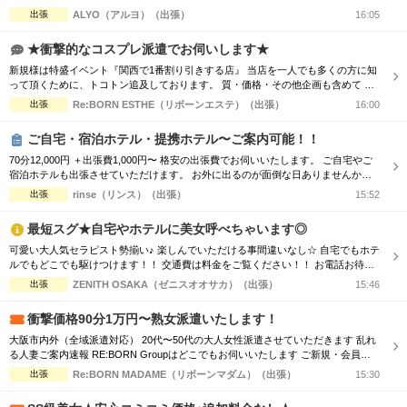
優先させて頂きますので、 ご予約の際はお電話をオススメ致します！ ご了承下さ
出張
ALYO（アルヨ）（出張）
16:05
いませ☆
★衝撃的なコスプレ派遣でお伺いします★
新規様は特盛イベント『関西で1番割り引きする店』 当店を一人でも多くの方に知
って頂くために、トコトン追及しております。 質・価格・その他企画も含めて ま
ずはご利用いただきたいので お電話を持ってご連絡お願い致します。 よろしくお
出張
Re:BORN ESTHE（リボーンエステ）（出張）
16:00
願い申し上げます。
ご自宅・宿泊ホテル・提携ホテル〜ご案内可能！！
70分12,000円 ＋出張費1,000円〜 格安の出張費でお伺いいたします。 ご自宅やご
宿泊ホテルも出張させていただけます。 お外に出るのが面倒な日ありませんか？
雨が降ってて濡れるのが嫌な日ありませんか？ 極秘オプションで五感全てお楽し
出張
rinse（リンス）（出張）
15:52
みください。
最短スグ★自宅やホテルに美女呼べちゃいます◎
可愛い大人気セラピスト勢揃い♪ 楽しんでいただける事間違いなし☆ 自宅でもホテ
ルでもどこでも駆けつけます！！ 交通費は料金をご覧ください！！ お電話お待ち
しております(^^♪ TEL070-5654-8310 営業時間;10:00-翌5:00 場所;日本橋、谷九付
出張
ZENITH OSAKA（ゼニスオオサカ）（出張）
15:46
近
衝撃価格90分1万円〜熟女派遣いたします！
大阪市内外（全域派遣対応） 20代〜50代の大人女性派遣させていただきます 乱れ
る人妻ご案内速報 RE:BORN Groupはどこでもお伺いいたします ご新規・会員様
と特典も盛り沢山 一度、お試しくださいませ RE:BORN Group 標準サービス スタ
出張
Re:BORN MADAME（リボーンマダム）（出張）
15:30
ンダードコース内容 衣装 泡洗体 鼠蹊部ケア オイル増まし 20代後半か
ら50代のえろえろマダム待機中 一度お電話下さいま...