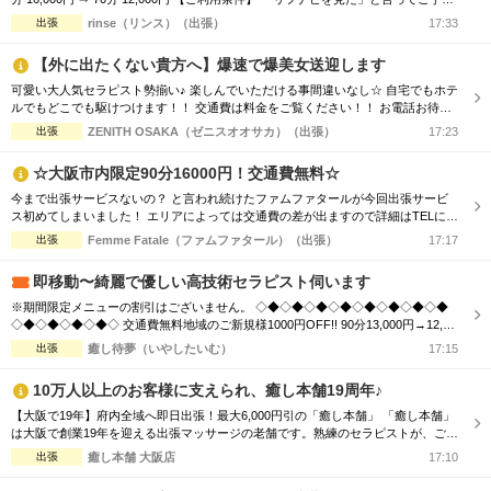
いただいたお客様 ※指名料別途、エリア限定 お客様からのご予約お問い合わせ心
出張
rinse（リンス）（出張）
17:33
よりお待ち致しております(*^_^*) 出張・ホテルルーム型メンズエステ rinse〜リ...
【外に出たくない貴方へ】爆速で爆美女送迎します
可愛い大人気セラピスト勢揃い♪ 楽しんでいただける事間違いなし☆ 自宅でもホテ
ルでもどこでも駆けつけます！！ 交通費は料金をご覧ください！！ お電話お待ち
しております(^^♪ TEL070-5654-8310 営業時間;10:00-翌5:00 場所;日本橋、谷九付
出張
ZENITH OSAKA（ゼニスオオサカ）（出張）
17:23
近
☆大阪市内限定90分16000円！交通費無料☆
今まで出張サービスないの？ と言われ続けたファムファタールが今回出張サービ
ス初めてしまいました！ エリアによっては交通費の差が出ますので詳細はTELにて
お伝えさせて頂きます。 90分コース17000円 120分コース23000円 でのご案内☆
出張
Femme Fatale（ファムファタール）（出張）
17:17
是非この機会に一度お電話お待ちしております
即移動〜綺麗で優しい高技術セラピスト伺います
※期間限定メニューの割引はございません。 ◇◆◇◆◇◆◇◆◇◆◇◆◇◆◇◆
◇◆◇◆◇◆◇◆◇ 交通費無料地域のご新規様1000円OFF!! 90分13,000円→12,00
0円 120分16,000円→15,000円 150分20,000円→19,000円 ※指名料別途 ◇◆◇◆◇
出張
癒し待夢（いやしたいむ）
17:15
◆◇◆◇◆◇◆◇◆◇◆◇◆◇◆◇◆◇◆◇ 市内の交通費を頂く地域のご新規様1
000円OFF＋10分サービス!! 90分...
10万人以上のお客様に支えられ、癒し本舗19周年♪
【大阪で19年】府内全域へ即日出張！最大6,000円引の「癒し本舗」 「癒し本舗」
は大阪で創業19年を迎える出張マッサージの老舗です。熟練のセラピストが、ご自
宅や宿泊先をあなただけの極上サロンへと変貌させます。 ■大阪府全域へスピード
出張
癒し本舗 大阪店
17:10
派遣！ 「今すぐ癒されたい」という声に応え、府内全域どこでもお伺いします。
■気分で選べる5つの本格ケア ・ボディケア（揉みほぐし） ・至福のアロマオイル