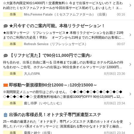
☆大阪市内限定90分14000円！交通費無料☆ 今まで出張サービスないの？ と言わ
れ続けたミセスファムファタールが今回出張サービス初めてしまいました！ エリ
アによっては交通費の差が出ますので詳細はTELにてお伝えさせて頂きます。 90
出張
Mrs.Femme Fatale（ミセスファムファタール）（出張）
00:16
分コース14000円 120分コース18000円 でのご案内☆ 是非この機会に一度お電話お
待ちしております
★只今すぐのご案内可能。本格リラクゼーション！
★出張マッサージ リフレッシュサービス★ 本格リラクゼーションをお届け 21時
までのご利用の方必見！早割♪ オープンから21時までのご利用開始のお客様に限
り、 全コース料金より【1000円割引】！ ご予約時に”早割り利用”とお伝えく
出張
Refresh Service（リフレッシュサービス）
00:07
ださい 日頃のお疲れをお客様のプライベート空間で癒します。 ボディケアコース
で全身をしっかりとほぐすも良し！ オイルセラピーで体の深部からゆったりする
【リフナビ見た】で90分11,000円でご案内♪
も良し！...
待ち合わせ、出張と自由に選べる 日本橋までお越しのお客様は ホテル代込みの待
ち合わせへ ご自宅、ホテルへの出張は♪ 90分全身オイルマッサージが 12000円
→→11000円の1000円引き 120分全身オイルマッサージが 20000円 →→18000円
出張
大人のSPA
8月06日 23:36
の2000円引き でご利用いただけます
即移動〜新規様割90分12000～♪120分15000～
※期間限定メニューの割引はございません。 ◇◆◇◆◇◆◇◆◇◆◇◆◇◆◇◆
◇◆◇◆◇◆◇◆◇ 交通費無料地域のご新規様1000円OFF!! 90分13,000円→12,00
0円 120分16,000円→15,000円 150分20,000円→19,000円 ※指名料別途 ◇◆◇◆◇
出張
癒し待夢（いやしたいむ）
8月06日 23:34
◆◇◆◇◆◇◆◇◆◇◆◇◆◇◆◇◆◇◆◇ 市内の交通費を頂く地域のご新規様1
000円OFF＋10分サービス!! 90分...
出張のお客様必見！オトナ女子専門派遣型エステ
25～45歳の厳選された「オトナ女子」専門メンズエステ 大量のホットオイルを使
用したドバドバ系オイルマッサージと 清潔感溢れる艶やかなオトナ女子と融合
で、優雅なひと時をお楽しみください。 【新規割引】ご新規様にお得♪ ご新規様限
出張
薔薇と紳士（出張）
8月06日 23:34