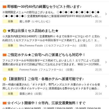
からのご...
即移動〜30代40代の綺麗なセラピスト伺います♪
※期間限定メニューの割引はございません。 ◇◆◇◆◇◆◇◆◇◆◇◆◇◆◇◆
◇◆◇◆◇◆◇◆◇ 交通費無料地域のご新規様1000円OFF!! 90分13,000円→12,00
0円 120分16,000円→15,000円 150分20,000円→19,000円 ※指名料別途 ◇◆◇◆◇
出張
癒し待夢（いやしたいむ）
20:36
◆◇◆◇◆◇◆◇◆◇◆◇◆◇◆◇◆◇◆◇ 市内の交通費を頂く地域のご新規様1
000円OFF＋10分サービス!! 90分...
★実は出張ミセス店始めました★
☆大阪市内限定90分14000円！交通費無料☆ 今まで出張サービスないの？ と言わ
れ続けたミセスファムファタールが今回出張サービス初めてしまいました！ エリ
アによっては交通費の差が出ますので詳細はTELにてお伝えさせて頂きます。 90
出張
Mrs.Femme Fatale（ミセスファムファタール）（出張）
20:35
分コース14000円 120分コース18000円 でのご案内☆ 是非この機会に一度お電話お
待ちしております
ご指定ホテル★ご自宅へのご派遣どちらも対応中！
ファムファタールが今回出張サービス初めてしまいました！ エリアによっては交
通費の差が出ますので詳細はTELにてお伝えさせて頂きます。 90分コース17000円
120分コース23000円 でのご案内☆ 是非この機会に一度お電話お待ちしております
出張
Femme Fatale（ファムファタール）（出張）
20:35
【新規割引】ご自宅・各種ホテルへ派遣可能です♪
25～45歳の厳選された「オトナ女子」専門メンズエステ 大量のホットオイルを使
用したドバドバ系オイルマッサージと 清潔感溢れる艶やかなオトナ女子と融合
で、優雅なひと時をお楽しみください。 【新規割引】ご新規様にお得♪ ご新規様限
出張
薔薇と紳士（出張）
20:34
定で総額から『3,000円』割引！ 90分 16,500円 → 13,500円（税込） 120分
22,000円 → 19,000円（税込） ※150分以上も適用可♪ ...
☆イベント開催中！☆市内、江坂交通費無料！すぐ
☆月間イベント☆ 90分14,000円→11,000円 120分19,000円→15,000円 150分24,00