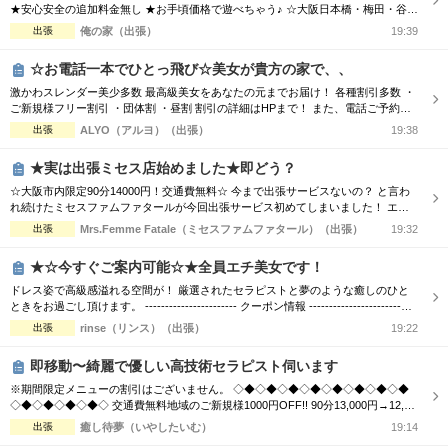
★安心安全の追加料金無し ★お手頃価格で遊べちゃう♪ ☆大阪日本橋・梅田・谷
九・天王寺エリア ☆朝10時～翌朝6時まで営業中♀ ☆大阪全域出張対応♪ ☆毎日18
出張
俺の家（出張）
19:39
時～大阪市内交通費無料♪ ホテルで♪ご自宅で♪ 厳選された可愛いセラピストと 素
敵なひとときをお過ごし下さい♂
☆お電話一本でひとっ飛び☆美女が貴方の家で、、
激かわスレンダー美少多数 最高級美女をあなたの元までお届け！ 各種割引多数 ・
ご新規様フリー割引 ・団体割 ・昼割 割引の詳細はHPまで！ また、電話ご予約を
優先させて頂きますので、 ご予約の際はお電話をオススメ致します！ ご了承下さ
出張
ALYO（アルヨ）（出張）
19:38
いませ☆
★実は出張ミセス店始めました★即どう？
☆大阪市内限定90分14000円！交通費無料☆ 今まで出張サービスないの？ と言わ
れ続けたミセスファムファタールが今回出張サービス初めてしまいました！ エリ
アによっては交通費の差が出ますので詳細はTELにてお伝えさせて頂きます。 90
出張
Mrs.Femme Fatale（ミセスファムファタール）（出張）
19:32
分コース14000円 120分コース18000円 でのご案内☆ 是非この機会に一度お電話お
待ちしております
★☆今すぐご案内可能☆★全員エチ美女です！
ドレス姿で高級感溢れる空間が！ 厳選されたセラピストと夢のような癒しのひと
ときをお過ごし頂けます。 ----------------------- クーポン情報 -----------------------
【デトックスコース】通常90分 16,000円 ⇒ 70分 12,000円 【ご利用条件】 「リフ
出張
rinse（リンス）（出張）
19:22
ナビを見た」と言ってご予約いただいたお客様 ※指名料別途、エリア限定 お客様
からのご...
即移動〜綺麗で優しい高技術セラピスト伺います
※期間限定メニューの割引はございません。 ◇◆◇◆◇◆◇◆◇◆◇◆◇◆◇◆
◇◆◇◆◇◆◇◆◇ 交通費無料地域のご新規様1000円OFF!! 90分13,000円→12,00
0円 120分16,000円→15,000円 150分20,000円→19,000円 ※指名料別途 ◇◆◇◆◇
出張
癒し待夢（いやしたいむ）
19:14
◆◇◆◇◆◇◆◇◆◇◆◇◆◇◆◇◆◇◆◇ 市内の交通費を頂く地域のご新規様1