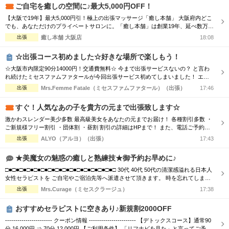
ご自宅を癒しの空間に♪最大5,000円OFF！
【大阪で19年】最大5,000円引！極上の出張マッサージ「癒し本舗」 大阪府内どこ
でも、あなただけのプライベートサロンに。「癒し本舗」は創業19年、延べ数万回
の実績を誇る出張専門店です。厳選されたセラピストが、ご自宅やホテルへ至福の
出張
癒し本舗 大阪店
18:08
癒しをお届けします。 ■選べる5つの本格メニュー ・ボディケア：コリを芯から解
きほぐす ・アロマオイル：香りと手技で心身を解放 ・ヘッドスパ：眼精疲労・睡
☆出張コース初めました☆好きな場所で楽しもう！
眠不足に ...
☆大阪市内限定90分14000円！交通費無料☆ 今まで出張サービスないの？ と言わ
れ続けたミセスファムファタールが今回出張サービス初めてしまいました！ エリ
アによっては交通費の差が出ますので詳細はTELにてお伝えさせて頂きます。 90
出張
Mrs.Femme Fatale（ミセスファムファタール）（出張）
17:46
分コース14000円 120分コース18000円 でのご案内☆ 是非この機会に一度お電話お
待ちしております
すぐ！人気なあの子を貴方の元まで出張致します☆
激かわスレンダー美少多数 最高級美女をあなたの元までお届け！ 各種割引多数 ・
ご新規様フリー割引 ・団体割 ・昼割 割引の詳細はHPまで！ また、電話ご予約を
優先させて頂きますので、 ご予約の際はお電話をオススメ致します！ ご了承下さ
出張
ALYO（アルヨ）（出張）
17:43
いませ☆
★美魔女の魅惑の癒しと熟練技★御予約お早めに♪
□■□■□■□■□■□■□■□■□■□■□■□■□■□■□■□ 30代 40代 50代の清潔感溢れる日本人
女性セラピストを ご自宅やご宿泊先等へ派遣させて頂きます。 時を忘れてしまう
程の癒しと心のこもった おもてなしをお届けします。 □■□■□■□■□■□■□■□■□■□
出張
Mrs.Curage（ミセスクラージュ）
17:38
■□■□■□■□■□■□ お客様の日々のお疲れやストレスを心身共に癒す為 優しさ・気
配り・思いやりのある大人女性が心を込めて施術...
おすすめセラピストに空きあり♪新規割2000OFF
----------------------- クーポン情報 ----------------------- 【デトックスコース】通常90
分 16,000円 ⇒ 70分 12,000円 【ご利用条件】 「リフナビを見た」と言ってご予約