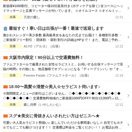
新規様¥1000割引、リピーター様10分延長付き (ボディケアを除く) 全コースにヘッ
ドマッサージと足裏マッサージが付いています。 ☆オイルコース ☆オイルミック
スコース 90分 ￥13,000→¥12,000 120分 ￥16,000→¥15,000 150分 ￥20,000→¥19,
出張
天使の癒し
12:31
000 180分 ￥24,000→¥23,000 ☆ボディケアマッサージコース 90分 ￥11,000...
最短すぐ！寒い日は出張が一番！最速で送迎します
激かわスレンダー美少多数 最高級美女をあなたの元までお届け！ 各種割引多数 ・
ご新規様フリー割引 ・団体割 ・昼割 割引の詳細はHPまで！ また、電話ご予約を
優先させて頂きますので、 ご予約の際はお電話をオススメ致します！ ご了承下さ
出張
ALYO（アルヨ）（出張）
12:22
いませ☆
大阪市内限定！90分以上で交通費無料！
ファムファタールで厳選された女性セラピストと... お伺いする出張マッサージで至
福の時間♪ その他にも、他店舗様でオプションになる『ディープリンパ』や『オイ
ル増量』などメンズエステでは必須とも言えるサービスも当店では基本コースに含
出張
Femme Fatale（ファムファタール）（出張）
12:18
まれております。 その為、「コース料金に+αで支払わなければお楽しみいただけ
ない…」といった部分もございません。 明朗会計にて極上美女との至福のひと時
18:00〜黒髪☆清楚☆美人☆セラピスト伺います♪
をお過ごしください...
※期間限定メニューの割引はございません。 ◇◆◇◆◇◆◇◆◇◆◇◆◇◆◇◆
◇◆◇◆◇◆◇◆◇ 交通費無料地域のご新規様1000円OFF!! 90分13,000円→12,00
0円 120分16,000円→15,000円 150分20,000円→19,000円 ※指名料別途 ◇◆◇◆◇
出張
癒し待夢（いやしたいむ）
12:12
◆◇◆◇◆◇◆◇◆◇◆◇◆◇◆◇◆◇◆◇ 市内の交通費を頂く地域のご新規様1
000円OFF＋10分サービス!! 90分...
スグ★美女に骨抜きんいされたい方はゼニスへ★
可愛い大人気セラピスト勢揃い♪ 楽しんでいただける事間違いなし☆ 自宅でもホテ
ルでもどこでも駆けつけます！！ 交通費は料金をご覧ください！！ お電話お待ち