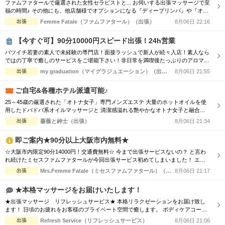
ファムファタールで厳選された女性セラピストと... お伺いする出張マッサージで至
福の時間♪ その他にも、他店舗様でオプションになる『ディープリンパ』や『オイ
ル増量』などメンズエステでは必須とも言えるサービスも当店では基本コースに含
出張
Femme Fatale（ファムファタール）（出張）
8月06日 22:16
まれております。 その為、「コース料金に+αで支払わなければお楽しみいただけ
ない…」といった部分もございません。 明朗会計にて極上美女との至福のひと時
【今すぐ可】90分10000円スピード出張！24h営業
をお過ごしください...
バツイチ若妻の素人で未経験の専門店！面接ラッシュで新人が続々入店！素人なら
ではの丁寧で癒しのサービスをご堪能下さい！非日常を満喫後たっぷりのアロマオ
イルトリートメントで心体を癒してください！ ■□■□■□■□■□■□■□■□■□■□■□
出張
my graduation（マイグラジュエーション）（出張）
8月06日 21:55
【Aroma&Spaコース】 ・90分￥10000 ・120分￥15000 □■□■□■□■□■□■□■□■□■
□ ・素人の未経験セラピスト続々入店！ ...
ご自宅&各種ホテル派遣可能♪
25～45歳の厳選された「オトナ女子」専門メンズエステ 大量のホットオイルを使
用したドバドバ系オイルマッサージと 清潔感溢れる艶やかなオトナ女子と融合
で、優雅なひと時をお楽しみください。 【新規割引】ご新規様にお得♪ ご新規様限
出張
薔薇と紳士（出張）
8月06日 21:34
定で総額から『3,000円』割引！ 90分 16,500円 → 13,500円（税込） 120分
22,000円 → 19,000円（税込） ※150分以上も適用可♪ ...
即ご案内★90分以上大阪市内無料★
☆大阪市内限定90分14000円！交通費無料☆ 今まで出張サービスないの？ と言わ
れ続けたミセスファムファタールが今回出張サービス初めてしまいました！ エリ
アによっては交通費の差が出ますので詳細はTELにてお伝えさせて頂きます。 90
出張
Mrs.Femme Fatale（ミセスファムファタール）（出張）
8月06日 21:17
分コース14000円 120分コース18000円 でのご案内☆ 是非この機会に一度お電話お
待ちしております
★本格マッサージをお届けいたします！
★出張マッサージ リフレッシュサービス★ 本格リラクゼーションをお届け致し
ます！ 日頃のお疲れをお客様のプライベート空間で癒します。 ボディケアコース
で全身をしっかりとほぐすも良し！ オイルセラピーで体の深部からゆったりする
出張
Refresh Service（リフレッシュサービス）
8月06日 21:06