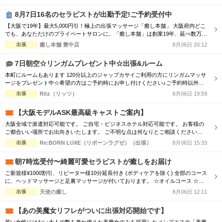
も良し！ ★高リピートのスタッフが多数出勤★ リフレッシュサービスでは、 技術
接遇研修検定をクリアした女性セラピストがお伺いします！ 男性、女性、ご夫婦
8月7日16名のセラピストが出勤予定!ご予約受付中
などでもお気軽にご利...
【大阪で19年】最大5,000円引！極上の出張マッサージ「癒し本舗」 大阪府内どこ
でも、あなただけのプライベートサロンに。「癒し本舗」は創業19年、延べ数万回
の実績を誇る出張専門店です。厳選されたセラピストが、ご自宅やホテルへ至福の
出張
癒し本舗 豊中店
8月06日 20:12
癒しをお届けします。 ■選べる5つの本格メニュー ・ボディケア：コリを芯から解
きほぐす ・アロマオイル：香りと手技で心身を解放 ・ヘッドスパ：眼精疲労・睡
7日朝空☆リンガムプレゼント中☆出張&ルーム
眠不足に ...
本町にルームもあります 120分以上のジャップカサイご利用の方にリンガムマッサ
ージをプレゼント中☆希望の方はご予約時にお申し付けください♪ご予約時以外の
申し付けはオプションとなります 個人店&人気店のため「今からすぐ」のご予約は
出張
Ritz（リッツ）
8月06日 19:59
難しいことがあります。早めのご予約を推奨します 数少ない朝～夕方の出張マッ
サージ店です 朝は9時～ご利用可能です。 免疫力アップ!疲労感軽減 妊活、不妊、
【大阪モデルASK最高級キャストご案内】
尿...
大阪全域で派遣対応可能です。 ご自宅・ビジネスホテル対応可能です。 お客様の
ご都合いい場所でお出向きいたします。 ご不明な点は何なりとご相談くださいま
せ。 よろしくお願いいたします。
出張
Re:BORN LUXE（リボーンラグゼ）（出張）
8月06日 15:33
朝7時迄受付〜綺麗可愛セラピストが癒しをお届け
ご新規様¥1000割引、リピーター様10分延長付き (ボディケアを除く) 全部のコース
に、ヘッドマッサージと足裏マッサージが付いております。 ☆オイルコース ☆オ
イルミックスコース 90分 ￥13,000→¥12,000 120分 ￥16,000→¥15,000 150分 ￥2
出張
天使の癒し
8月06日 12:11
0,000→¥19,000 180分 ￥24,000→¥23,000 ☆ボディケアマッサージコース 90分
￥1...
【あの美魔女リフレがついに出張対応開始です】