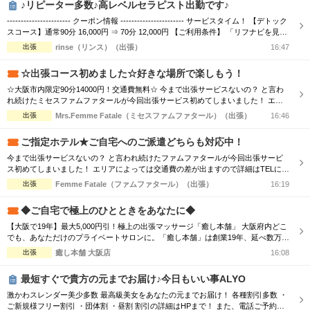
♪リピーター多数♪高レベルセラピスト出勤です♪
・快...
----------------------- クーポン情報 ----------------------- サービスタイム！ 【デトック
スコース】通常90分 16,000円 ⇒ 70分 12,000円 【ご利用条件】 「リフナビを見
た」と言ってご予約いただいたお客様 ※指名料別途、エリア限定 お客様からのご
出張
rinse（リンス）（出張）
16:47
予約お問い合わせ心よりお待ち致しております(*^_^*) 出張・ホテルルーム型メ...
☆出張コース初めました☆好きな場所で楽しもう！
☆大阪市内限定90分14000円！交通費無料☆ 今まで出張サービスないの？ と言わ
れ続けたミセスファムファタールが今回出張サービス初めてしまいました！ エリ
アによっては交通費の差が出ますので詳細はTELにてお伝えさせて頂きます。 90
出張
Mrs.Femme Fatale（ミセスファムファタール）（出張）
16:46
分コース14000円 120分コース18000円 でのご案内☆ 是非この機会に一度お電話お
待ちしております
ご指定ホテル★ご自宅へのご派遣どちらも対応中！
今まで出張サービスないの？ と言われ続けたファムファタールが今回出張サービ
ス初めてしまいました！ エリアによっては交通費の差が出ますので詳細はTELにて
お伝えさせて頂きます。 90分コース17000円 120分コース23000円 でのご案内☆
出張
Femme Fatale（ファムファタール）（出張）
16:19
是非この機会に一度お電話お待ちしております
◆ご自宅で極上のひとときをあなたに◆
【大阪で19年】最大5,000円引！極上の出張マッサージ「癒し本舗」 大阪府内どこ
でも、あなただけのプライベートサロンに。「癒し本舗」は創業19年、延べ数万回
の実績を誇る出張専門店です。厳選されたセラピストが、ご自宅やホテルへ至福の
出張
癒し本舗 大阪店
16:08
癒しをお届けします。 ■選べる5つの本格メニュー ・ボディケア：コリを芯から解
きほぐす ・アロマオイル：香りと手技で心身を解放 ・ヘッドスパ：眼精疲労・睡
最短すぐで貴方の元までお届け♪今日もいい事ALYO
眠不足に ...
激かわスレンダー美少多数 最高級美女をあなたの元までお届け！ 各種割引多数 ・
ご新規様フリー割引 ・団体割 ・昼割 割引の詳細はHPまで！ また、電話ご予約を