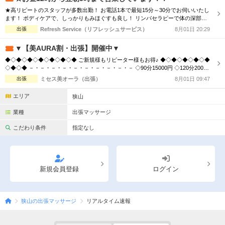
是非この機会に日頃...
★高リピートのスタッフが多数出勤！ お電話1本で最短15分～30分でお伺いいたし
ます！ ボディケアで、しっかりもみほぐすも良し！ リンパセラピーで体の深部ま
で癒すも良し！ 出張マッサージ・リラクゼーション リフレッシュサービスでは、
出張
Refresh Service（リフレッシュサービス）
8月01日 20:29
技術接遇研修検定をクリアした女性セラピストがお伺いします！ 清楚で、清潔感
のある女性セラピストがお伺いいたしますので 男性、女性、ご夫婦などでもお気
▼【美AURA割・出張】開催中▼
軽にご利用い...
◆◇◆◇◆◇◆◇◆◇◆◇◆ ご新規様もリピーター様もお得♪ ◆◇◆◇◆◇◆◇◆
◇◆◇◆ －・－・－・－・－・－・－・－・－・－ ◇90分15000円 ◇120分20000
円 ◇150分25000円 ◇180分30000円 －・－・－・－・－・－・－・－・－・－ ※
出張
ミセス美オーラ（出張）
8月01日 09:47
指名料別途・本指名料別途 ※大阪市内出張費無料 ※大阪市外についてはお問い合
わせください 《大阪府全域》ホテル・自宅出張 営業時間10...
エリア
狭山
業種
出張マッサージ
こだわり条件
指定なし
新規会員登録
ログイン
狭山の出張マッサージ
リアルタイム速報