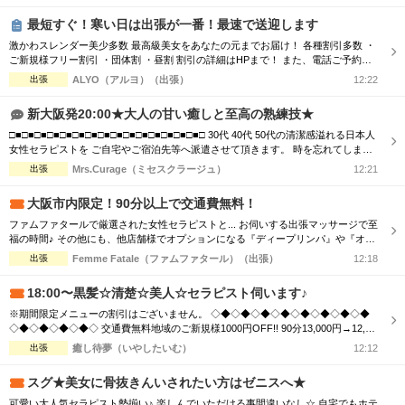
最短すぐ！寒い日は出張が一番！最速で送迎します
激かわスレンダー美少多数 最高級美女をあなたの元までお届け！ 各種割引多数 ・
ご新規様フリー割引 ・団体割 ・昼割 割引の詳細はHPまで！ また、電話ご予約を
優先させて頂きますので、 ご予約の際はお電話をオススメ致します！ ご了承下さ
出張
ALYO（アルヨ）（出張）
12:22
いませ☆
新大阪発20:00★大人の甘い癒しと至高の熟練技★
□■□■□■□■□■□■□■□■□■□■□■□■□■□■□■□ 30代 40代 50代の清潔感溢れる日本人
女性セラピストを ご自宅やご宿泊先等へ派遣させて頂きます。 時を忘れてしまう
程の癒しと心のこもった おもてなしをお届けします。 □■□■□■□■□■□■□■□■□■□
出張
Mrs.Curage（ミセスクラージュ）
12:21
■□■□■□■□■□■□ お客様の日々のお疲れやストレスを心身共に癒す為 優しさ・気
配り・思いやりのある大人女性が心を込めて施術...
大阪市内限定！90分以上で交通費無料！
ファムファタールで厳選された女性セラピストと... お伺いする出張マッサージで至
福の時間♪ その他にも、他店舗様でオプションになる『ディープリンパ』や『オイ
ル増量』などメンズエステでは必須とも言えるサービスも当店では基本コースに含
出張
Femme Fatale（ファムファタール）（出張）
12:18
まれております。 その為、「コース料金に+αで支払わなければお楽しみいただけ
ない…」といった部分もございません。 明朗会計にて極上美女との至福のひと時
18:00〜黒髪☆清楚☆美人☆セラピスト伺います♪
をお過ごしください...
※期間限定メニューの割引はございません。 ◇◆◇◆◇◆◇◆◇◆◇◆◇◆◇◆
◇◆◇◆◇◆◇◆◇ 交通費無料地域のご新規様1000円OFF!! 90分13,000円→12,00
0円 120分16,000円→15,000円 150分20,000円→19,000円 ※指名料別途 ◇◆◇◆◇
出張
癒し待夢（いやしたいむ）
12:12
◆◇◆◇◆◇◆◇◆◇◆◇◆◇◆◇◆◇◆◇ 市内の交通費を頂く地域のご新規様1
000円OFF＋10分サービス!! 90分...
スグ★美女に骨抜きんいされたい方はゼニスへ★
可愛い大人気セラピスト勢揃い♪ 楽しんでいただける事間違いなし☆ 自宅でもホテ