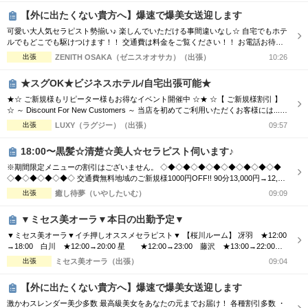
敵なひとときをお過ごし下さい♂
【外に出たくない貴方へ】爆速で爆美女送迎します
可愛い大人気セラピスト勢揃い♪ 楽しんでいただける事間違いなし☆ 自宅でもホテ
ルでもどこでも駆けつけます！！ 交通費は料金をご覧ください！！ お電話お待ち
しております(^^♪ TEL070-5654-8310 営業時間;10:00-翌5:00 場所;日本橋、谷九付
出張
ZENITH OSAKA（ゼニスオオサカ）（出張）
10:26
近
★スグOK★ビジネスホテル/自宅出張可能★
★☆ ご新規様もリピーター様もお得なイベント開催中 ☆★ ☆【 ご新規様割引 】
☆ ～ Discount For New Customers ～ 当店を初めてご利用いただくお客様には...
・初回限定で各コース総額より3,000円割引 ☆【 新人割 】☆ ～ New Face Therapi
出張
LUXY（ラグジー）（出張）
09:57
st ～ NEW FACE マークの付いているセラピスト限定 ・各コース総額より3,000円
割引 ☆【...
18:00〜黒髪☆清楚☆美人☆セラピスト伺います♪
※期間限定メニューの割引はございません。 ◇◆◇◆◇◆◇◆◇◆◇◆◇◆◇◆
◇◆◇◆◇◆◇◆◇ 交通費無料地域のご新規様1000円OFF!! 90分13,000円→12,00
0円 120分16,000円→15,000円 150分20,000円→19,000円 ※指名料別途 ◇◆◇◆◇
出張
癒し待夢（いやしたいむ）
09:09
◆◇◆◇◆◇◆◇◆◇◆◇◆◇◆◇◆◇◆◇ 市内の交通費を頂く地域のご新規様1
000円OFF＋10分サービス!! 90分...
▼ミセス美オーラ▼本日の出勤予定▼
▼ミセス美オーラ▼イチ押しオススメセラピスト▼ 【桜川ルーム】 冴羽 ★12:00
→18:00 白川 ★12:00→20:00 星 ★12:00→23:00 藤沢 ★13:00→22:00
星宮 ★13:00→18:30 椿 ★14:00→19:00 椎名 ★15:00→22:00 矢口 ★1
出張
ミセス美オーラ（出張）
09:04
8:00→25:00 希望 ★18:00→22:00 七瀬 ★19:00→25:00 香里奈★20...
【外に出たくない貴方へ】爆速で爆美女送迎します
激かわスレンダー美少多数 最高級美女をあなたの元までお届け！ 各種割引多数 ・