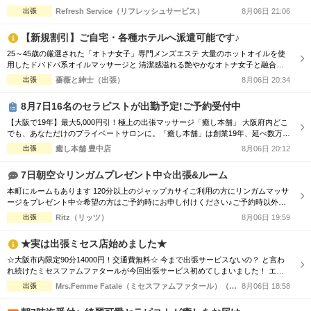
で全身をしっかりとほぐすも良し！ オイルセラピーで体の深部からゆったりする
出張
Refresh Service（リフレッシュサービス）
8月06日 21:06
も良し！ ★高リピートのスタッフが多数出勤★ リフレッシュサービスでは、 技術
接遇研修検定をクリアした女性セラピストがお伺いします！ 男性、女性、ご夫婦
【新規割引】ご自宅・各種ホテルへ派遣可能です♪
などでもお気軽にご利...
25～45歳の厳選された「オトナ女子」専門メンズエステ 大量のホットオイルを使
用したドバドバ系オイルマッサージと 清潔感溢れる艶やかなオトナ女子と融合
で、優雅なひと時をお楽しみください。 【新規割引】ご新規様にお得♪ ご新規様限
出張
薔薇と紳士（出張）
8月06日 20:34
定で総額から『3,000円』割引！ 90分 16,500円 → 13,500円（税込） 120分
22,000円 → 19,000円（税込） ※150分以上も適用可♪ ...
8月7日16名のセラピストが出勤予定!ご予約受付中
【大阪で19年】最大5,000円引！極上の出張マッサージ「癒し本舗」 大阪府内どこ
でも、あなただけのプライベートサロンに。「癒し本舗」は創業19年、延べ数万回
の実績を誇る出張専門店です。厳選されたセラピストが、ご自宅やホテルへ至福の
出張
癒し本舗 豊中店
8月06日 20:12
癒しをお届けします。 ■選べる5つの本格メニュー ・ボディケア：コリを芯から解
きほぐす ・アロマオイル：香りと手技で心身を解放 ・ヘッドスパ：眼精疲労・睡
7日朝空☆リンガムプレゼント中☆出張&ルーム
眠不足に ...
本町にルームもあります 120分以上のジャップカサイご利用の方にリンガムマッサ
ージをプレゼント中☆希望の方はご予約時にお申し付けください♪ご予約時以外の
申し付けはオプションとなります 個人店&人気店のため「今からすぐ」のご予約は
出張
Ritz（リッツ）
8月06日 19:59
難しいことがあります。早めのご予約を推奨します 数少ない朝～夕方の出張マッ
サージ店です 朝は9時～ご利用可能です。 免疫力アップ!疲労感軽減 妊活、不妊、
★実は出張ミセス店始めました★
尿...
☆大阪市内限定90分14000円！交通費無料☆ 今まで出張サービスないの？ と言わ
れ続けたミセスファムファタールが今回出張サービス初めてしまいました！ エリ
アによっては交通費の差が出ますので詳細はTELにてお伝えさせて頂きます。 90
出張
Mrs.Femme Fatale（ミセスファムファタール）（出張）
8月06日 18:58
分コース14000円 120分コース18000円 でのご案内☆ 是非この機会に一度お電話お
待ちしております