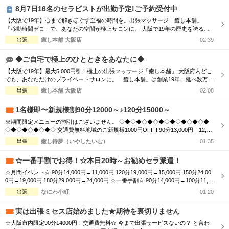
000円OFF＋10分サービス!! 90分...
8月7日16名のセラピストが出勤予定!ご予約受付中
【大阪で19年】心まで解きほぐす至福の時間を。出張マッサージ「癒し本舗」
「移動時間ゼロ」で、あなたの空間が極上サロンに。 大阪で19年の歴史を誇る
「癒し本舗」は、技術はもちろん、お一人おひとりに寄り添う「おもてなし」を何
出張
癒し本舗 大阪店
02:39
より大切にしています。 ■選ばれる理由 ・熟練の技術：ボディケア、オイル、タ
イ古式など5種の本格メニュー。 ・高い接遇力：身体の疲れだけでなく、心も軽く
◆ご自宅で極上のひとときをあなたに◆
なるホスピタリティをお...
【大阪で19年】最大5,000円引！極上の出張マッサージ「癒し本舗」 大阪府内どこ
でも、あなただけのプライベートサロンに。「癒し本舗」は創業19年、延べ数万回
の実績を誇る出張専門店です。厳選されたセラピストが、ご自宅やホテルへ至福の
出張
癒し本舗 大阪店
02:08
癒しをお届けします。 ■選べる5つの本格メニュー ・ボディケア：コリを芯から解
きほぐす ・アロマオイル：香りと手技で心身を解放 ・ヘッドスパ：眼精疲労・睡
1名様即〜新規様割90分12000～♪120分15000～
眠不足に ...
※期間限定メニューの割引はございません。 ◇◆◇◆◇◆◇◆◇◆◇◆◇◆◇◆
◇◆◇◆◇◆◇◆◇ 交通費無料地域のご新規様1000円OFF!! 90分13,000円→12,00
0円 120分16,000円→15,000円 150分20,000円→19,000円 ※指名料別途 ◇◆◇◆◇
出張
癒し待夢（いやしたいむ）
01:35
◆◇◆◇◆◇◆◇◆◇◆◇◆◇◆◇◆◇◆◇ 市内の交通費を頂く地域のご新規様1
000円OFF＋10分サービス!! 90分...
☆一番手割でお得！☆本日20時～お勧めセラ派遣！
☆月間イベント☆ 90分14,000円→11,000円 120分19,000円→15,000円 150分24,00
0円→19,000円 180分29,000円→24,000円 ☆一番手割☆ 90分14,000円→100分11,0
00円 120分19,000円→130分15,000円 150分24,000円→160分19,000円 180分29,000
出張
なにわ小町
01:20
円→190分24,000円 ☆オプション☆ ...
実は出張ミセス店始めました★期待を裏切りません
☆大阪市内限定90分14000円！交通費無料☆ 今まで出張サービスないの？ と言わ