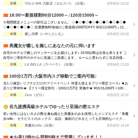
あなたの常識を超える、 「五感ブチヌクとびきり体験」を提供いたします。 お客
出張
YOLU SPA 大阪店（ヨルスパ）（出張）
8月05日 23:32
様に、選ばれる、愛される、ハマってしまう、 そんな” エリアNo.1 ” メンズエステ
店を目指します。 ＿＿＿＿＿＿＿＿＿＿＿＿＿＿＿＿...
18:00〜新規様割90分12000～♪120分15000～
※期間限定メニューの割引はございません。 ◇◆◇◆◇◆◇◆◇◆◇◆◇◆◇◆
◇◆◇◆◇◆◇◆◇ 交通費無料地域のご新規様1000円OFF!! 90分13,000円→12,00
0円 120分16,000円→15,000円 150分20,000円→19,000円 ※指名料別途 ◇◆◇◆◇
出張
癒し待夢（いやしたいむ）
8月05日 03:20
◆◇◆◇◆◇◆◇◆◇◆◇◆◇◆◇◆◇◆◇ 市内の交通費を頂く地域のご新規様1
000円OFF＋10分サービス!! 90分...
美魔女が癒しを施しにあなたの元に伺います
自宅やホテルで癒しのマッサージをお届けします♪ 19:00以降は出張も承ります ご
自宅やご滞在中のホテルに迅速にご派遣します。 ルームと変わらずに当店自慢の
美魔女による、癒しのマッサージをご堪能ください 出張アロマトリートメントコ
出張
LA BELLA（ラベーラ）（出張）
8月04日 21:03
ース 100分14000円 出張ラージオイルコース 100分17000円 ※指名は＋1000円 ※
派遣地域により別途交通費
100分1万円♪大阪市内スグ移動でご案内可能♪
当たり確定♪ リフナビだけのフリーイベント 何度も使えるフリー限定コース♪ ★お
店リピ率90%★ 【フリー限定割引・100分1万円】実施中★ 90分15,000円⇒100分1
0,000円！！ ※5,000円OFF！！ ご予約時に「リフナビ見た」とお伝えください。
出張
Zero（ゼロ）
8月02日 22:37
2名様以上も大歓迎！ ※フリーのみ適用 ※その他イベントとの併用不可 ※指名さ
れる方は通常料金 ※別途交通費必要 日本橋、谷9...
谷九提携高級ホテルでゆったり至福の密エステ
若い女性にはない大人の艶を兼ね備えた美魔女のみを採用したメンズエステ「美魔
女refle」 セラピストのルックス、会話、施術のどれをとっても圧倒的なハイクオ
リティでお客様をお出迎えさせて頂きます。 記憶に残る素敵なお時間をお過ごし
出張
美魔女refle（出張）
8月02日 14:20
下さいませ。 容姿、接客全てを兼ねそろえた美魔女が多数ご案内可能♪ 必ず会った
瞬間ガッツポーズをしたくなる女性 また虜になってしまう程、ドハマり注意！！
★お昼12時から翌朝5時まで営業しています！！