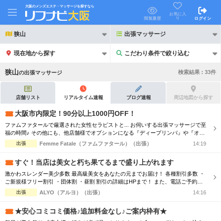
大阪のメンズエステ・マッサージを探すなら
お気に入
り
閲覧履歴
ログイン
狭山
出張マッサージ
現在地から探す
こだわり条件で絞り込む
こだわり条件で絞り込む
狭山
検索結果 :
33
件
の
出張マッサージ
店舗リスト
リアルタイム速報
ブログ速報
周辺地図から探す
大阪市内限定！90分以上1000円OFF！
ファムファタールで厳選された女性セラピストと... お伺いする出張マッサージで至
21時以降も受付
24時以降も受付
福の時間♪ その他にも、他店舗様でオプションになる『ディープリンパ』や『オイ
ル増量』などメンズエステでは必須とも言えるサービスも当店では基本コースに含
出張
Femme Fatale（ファムファタール）（出張）
14:19
初回割引あり
リピーター割引あり
まれております。 その為、「コース料金に+αで支払わなければお楽しみいただけ
ない…」といった部分もございません。 明朗会計にて極上美女との至福のひと時
すぐ！当店は美女と朽ち果てるまで盛り上がれます
をお過ごしください...
団体割引
ポイントカード有
激かわスレンダー美少多数 最高級美女をあなたの元までお届け！ 各種割引多数 ・
ご新規様フリー割引 ・団体割 ・昼割 割引の詳細はHPまで！ また、電話ご予約を
キャッシュレス決済OK
領収証発行可
優先させて頂きますので、 ご予約の際はお電話をオススメ致します！ ご了承下さ
出張
ALYO（アルヨ）（出張）
14:16
いませ☆
2名様歓迎
団体様歓迎
★安心コミコミ価格♪追加料金なし♪ご案内枠有★