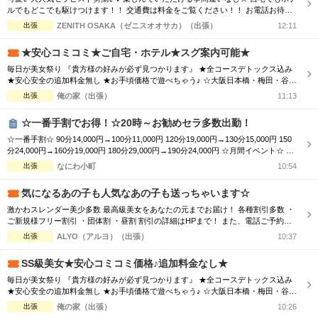
ルでもどこでも駆けつけます！！ 交通費は料金をご覧ください！！ お電話お待ち
しております(^^♪ TEL070-5654-8310 営業時間;10:00-翌5:00 場所;日本橋、谷九付
出張
ZENITH OSAKA（ゼニスオオサカ）（出張）
12:11
近
★安心コミコミ★ご自宅・ホテル★スグ案内可能★
毎日が美女祭り 『貴方様の好みが必ず見つかります』 ★全コースデトックス込み
★安心安全の追加料金無し ★お手頃価格で遊べちゃう♪ ☆大阪日本橋・梅田・谷
九・天王寺エリア ☆朝10時～翌朝6時まで営業中♀ ☆大阪全域出張対応♪ ☆毎日18
出張
俺の家（出張）
11:13
時～大阪市内交通費無料♪ ホテルで♪ご自宅で♪ 厳選された可愛いセラピストと 素
敵なひとときをお過ごし下さい♂
☆一番手割でお得！☆20時～お勧めセラ多数出勤！
☆一番手割☆ 90分14,000円→100分11,000円 120分19,000円→130分15,000円 150
分24,000円→160分19,000円 180分29,000円→190分24,000円 ☆月間イベント☆ 90
分14,000円→11,000円 120分19,000円→15,000円 150分24,000円→19,000円 180分
出張
なにわ小町
10:54
29,000円→24,000円 ☆オプション☆ ...
気になるあの子も人気なあの子も送っちゃいます☆
激かわスレンダー美少多数 最高級美女をあなたの元までお届け！ 各種割引多数 ・
ご新規様フリー割引 ・団体割 ・昼割 割引の詳細はHPまで！ また、電話ご予約を
優先させて頂きますので、 ご予約の際はお電話をオススメ致します！ ご了承下さ
出張
ALYO（アルヨ）（出張）
10:37
いませ☆
SS級美女★安心コミコミ価格♪追加料金なし★
毎日が美女祭り 『貴方様の好みが必ず見つかります』 ★全コースデトックス込み
★安心安全の追加料金無し ★お手頃価格で遊べちゃう♪ ☆大阪日本橋・梅田・谷
九・天王寺エリア ☆朝10時～翌朝6時まで営業中♀ ☆大阪全域出張対応♪ ☆毎日18
出張
俺の家（出張）
10:26
時～大阪市内交通費無料♪ ホテルで♪ご自宅で♪ 厳選された可愛いセラピストと 素