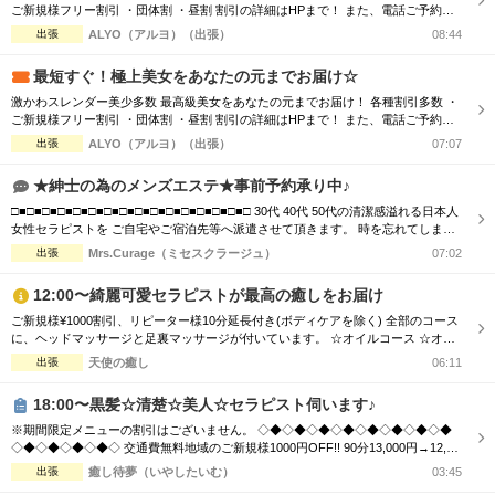
ご新規様フリー割引 ・団体割 ・昼割 割引の詳細はHPまで！ また、電話ご予約を
優先させて頂きますので、 ご予約の際はお電話をオススメ致します！ ご了承下さ
出張
ALYO（アルヨ）（出張）
08:44
いませ☆
最短すぐ！極上美女をあなたの元までお届け☆
激かわスレンダー美少多数 最高級美女をあなたの元までお届け！ 各種割引多数 ・
ご新規様フリー割引 ・団体割 ・昼割 割引の詳細はHPまで！ また、電話ご予約を
優先させて頂きますので、 ご予約の際はお電話をオススメ致します！ ご了承下さ
出張
ALYO（アルヨ）（出張）
07:07
いませ☆
★紳士の為のメンズエステ★事前予約承り中♪
□■□■□■□■□■□■□■□■□■□■□■□■□■□■□■□ 30代 40代 50代の清潔感溢れる日本人
女性セラピストを ご自宅やご宿泊先等へ派遣させて頂きます。 時を忘れてしまう
程の癒しと心のこもった おもてなしをお届けします。 □■□■□■□■□■□■□■□■□■□
出張
Mrs.Curage（ミセスクラージュ）
07:02
■□■□■□■□■□■□ お客様の日々のお疲れやストレスを心身共に癒す為 優しさ・気
配り・思いやりのある大人女性が心を込めて施術...
12:00〜綺麗可愛セラピストが最高の癒しをお届け
ご新規様¥1000割引、リピーター様10分延長付き(ボディケアを除く) 全部のコース
に、ヘッドマッサージと足裏マッサージが付いています。 ☆オイルコース ☆オイ
ルミックスコース 90分 ￥13,000→¥12,000 120分 ￥16,000→¥15,000 150分 ￥20,0
出張
天使の癒し
06:11
00→¥19,000 180分 ￥24,000→¥23,000 ☆ボディケアマッサージコース 90分 ￥1
1...
18:00〜黒髪☆清楚☆美人☆セラピスト伺います♪
※期間限定メニューの割引はございません。 ◇◆◇◆◇◆◇◆◇◆◇◆◇◆◇◆
◇◆◇◆◇◆◇◆◇ 交通費無料地域のご新規様1000円OFF!! 90分13,000円→12,00
0円 120分16,000円→15,000円 150分20,000円→19,000円 ※指名料別途 ◇◆◇◆◇
出張
癒し待夢（いやしたいむ）
03:45
◆◇◆◇◆◇◆◇◆◇◆◇◆◇◆◇◆◇◆◇ 市内の交通費を頂く地域のご新規様1