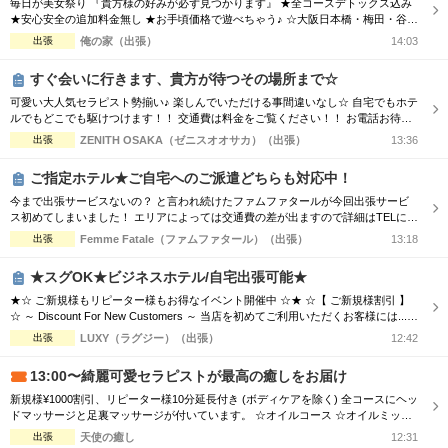
毎日が美女祭り 『貴方様の好みが必ず見つかります』 ★全コースデトックス込み
完全個室
半個室あり
★安心安全の追加料金無し ★お手頃価格で遊べちゃう♪ ☆大阪日本橋・梅田・谷
九・天王寺エリア ☆朝10時～翌朝6時まで営業中♀ ☆大阪全域出張対応♪ ☆毎日18
出張
俺の家（出張）
14:03
ペアルームあり
シャワー室完備
時～大阪市内交通費無料♪ ホテルで♪ご自宅で♪ 厳選された可愛いセラピストと 素
敵なひとときをお過ごし下さい♂
すぐ会いに行きます、貴方が待つその場所まで☆
フットバスあり
岩盤浴あり
可愛い大人気セラピスト勢揃い♪ 楽しんでいただける事間違いなし☆ 自宅でもホテ
ルでもどこでも駆けつけます！！ 交通費は料金をご覧ください！！ お電話お待ち
専用駐車場あり
有資格者在籍
しております(^^♪ TEL070-5654-8310 営業時間;10:00-翌5:00 場所;日本橋、谷九付
出張
ZENITH OSAKA（ゼニスオオサカ）（出張）
13:36
近
日本人スタッフのみ
女性スタッフのみ
ご指定ホテル★ご自宅へのご派遣どちらも対応中！
スタッフ指名可
Ｗセラピスト
今まで出張サービスないの？ と言われ続けたファムファタールが今回出張サービ
ス初めてしまいました！ エリアによっては交通費の差が出ますので詳細はTELにて
お伝えさせて頂きます。 90分コース17000円 120分コース23000円 でのご案内☆
駅から徒歩5分以内
出張
Femme Fatale（ファムファタール）（出張）
13:18
是非この機会に一度お電話お待ちしております
★スグOK★ビジネスホテル/自宅出張可能★
こだわり条件を変更
★☆ ご新規様もリピーター様もお得なイベント開催中 ☆★ ☆【 ご新規様割引 】
☆ ～ Discount For New Customers ～ 当店を初めてご利用いただくお客様には...
・初回限定で各コース総額より3,000円割引 ☆【 新人割 】☆ ～ New Face Therapi
出張
LUXY（ラグジー）（出張）
12:42
閉じる
st ～ NEW FACE マークの付いているセラピスト限定 ・各コース総額より3,000円
割引 ☆【...
13:00〜綺麗可愛セラピストが最高の癒しをお届け
新規様¥1000割引、リピーター様10分延長付き (ボディケアを除く) 全コースにヘッ
ドマッサージと足裏マッサージが付いています。 ☆オイルコース ☆オイルミック
スコース 90分 ￥13,000→¥12,000 120分 ￥16,000→¥15,000 150分 ￥20,000→¥19,
出張
天使の癒し
12:31
000 180分 ￥24,000→¥23,000 ☆ボディケアマッサージコース 90分 ￥11,000...