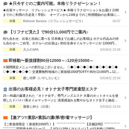
イ古式など5種の本格メニュー。 ・高い接遇力：身体の疲れだけでなく、心も軽く
★只今すぐのご案内可能。本格リラクゼーション！
なるホスピタリティをお...
★出張マッサージ リフレッシュサービス★ 本格リラクゼーションをお届け 21時
までのご利用の方必見！早割♪ オープンから21時までのご利用開始のお客様に限
り、 全コース料金より【1000円割引】！ ご予約時に”早割り利用”とお伝えく
出張
Refresh Service（リフレッシュサービス）
00:07
ださい 日頃のお疲れをお客様のプライベート空間で癒します。 ボディケアコース
で全身をしっかりとほぐすも良し！ オイルセラピーで体の深部からゆったりする
【リフナビ見た】で90分11,000円でご案内♪
も良し！...
待ち合わせ、出張と自由に選べる 日本橋までお越しのお客様は ホテル代込みの待
ち合わせへ ご自宅、ホテルへの出張は♪ 90分全身オイルマッサージが 12000円
→→11000円の1000円引き 120分全身オイルマッサージが 20000円 →→18000円
出張
大人のSPA
8月06日 23:36
の2000円引き でご利用いただけます
即移動〜新規様割90分12000～♪120分15000～
※期間限定メニューの割引はございません。 ◇◆◇◆◇◆◇◆◇◆◇◆◇◆◇◆
◇◆◇◆◇◆◇◆◇ 交通費無料地域のご新規様1000円OFF!! 90分13,000円→12,00
0円 120分16,000円→15,000円 150分20,000円→19,000円 ※指名料別途 ◇◆◇◆◇
出張
癒し待夢（いやしたいむ）
8月06日 23:34
◆◇◆◇◆◇◆◇◆◇◆◇◆◇◆◇◆◇◆◇ 市内の交通費を頂く地域のご新規様1
000円OFF＋10分サービス!! 90分...
出張のお客様必見！オトナ女子専門派遣型エステ
25～45歳の厳選された「オトナ女子」専門メンズエステ 大量のホットオイルを使
用したドバドバ系オイルマッサージと 清潔感溢れる艶やかなオトナ女子と融合
で、優雅なひと時をお楽しみください。 【新規割引】ご新規様にお得♪ ご新規様限
出張
薔薇と紳士（出張）
8月06日 23:34
定で総額から『3,000円』割引！ 90分 16,500円 → 13,500円（税込） 120分
22,000円 → 19,000円（税込） ※150分以上も適用可♪ ...
【激アツ!!素肌×素肌の濃/厚/密/着マッサージ】
【ご新規様限定《 新規割1000円 》】 ￣￣￣￣￣￣￣￣￣【店舗説明】￣￣￣￣￣
￣￣￣￣ 関西最大級グループ、 【 YOLU SPA ( ヨルスパ ) 】が日本橋にOPEN！