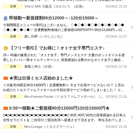
あなたの常識を超える、 「五感ブチヌクとびきり体験」を提供いたします。 お客
出張
YOLU SPA 大阪店（ヨルスパ）（出張）
8月06日 23:33
様に、選ばれる、愛される、ハマってしまう、 そんな” エリアNo.1 ” メンズエステ
店を目指します。 ＿＿＿＿＿＿＿＿＿＿＿＿＿＿＿＿...
即移動〜新規様割90分12000～♪120分15000～
※期間限定メニューの割引はございません。 ◇◆◇◆◇◆◇◆◇◆◇◆◇◆◇◆
◇◆◇◆◇◆◇◆◇ 交通費無料地域のご新規様1000円OFF!! 90分13,000円→12,00
0円 120分16,000円→15,000円 150分20,000円→19,000円 ※指名料別途 ◇◆◇◆◇
出張
癒し待夢（いやしたいむ）
8月06日 22:37
◆◇◆◇◆◇◆◇◆◇◆◇◆◇◆◇◆◇◆◇ 市内の交通費を頂く地域のご新規様1
000円OFF＋10分サービス!! 90分...
【フリー割引】でお得に！オトナ女子専門エステ♪
25～45歳の厳選された「オトナ女子」専門メンズエステ 大量のホットオイルを使
用したドバドバ系オイルマッサージと 清潔感溢れる艶やかなオトナ女子と融合
で、優雅なひと時をお楽しみください。 【新規割引】ご新規様にお得♪ ご新規様限
出張
薔薇と紳士（出張）
8月06日 22:34
定で総額から『3,000円』割引！ 90分 16,500円 → 13,500円（税込） 120分
22,000円 → 19,000円（税込） ※150分以上も適用可♪ ...
★実は出張ミセス店始めました★
☆大阪市内限定90分14000円！交通費無料☆ 今まで出張サービスないの？ と言わ
れ続けたミセスファムファタールが今回出張サービス初めてしまいました！ エリ
アによっては交通費の差が出ますので詳細はTELにてお伝えさせて頂きます。 90
出張
Mrs.Femme Fatale（ミセスファムファタール）（出張）
8月06日 22:26
分コース14000円 120分コース18000円 でのご案内☆ 是非この機会に一度お電話お
待ちしております
0:50〜移動★ご新規様90分12000円120分15000円★
□■□■□■□■□■□■□■□■□■□■□■□■□■□■□■□ 30代 40代 50代の清潔感溢れる日本人
女性セラピストを ご自宅やご宿泊先等へ派遣させて頂きます。 時を忘れてしまう
程の癒しと心のこもった おもてなしをお届けします。 □■□■□■□■□■□■□■□■□■□
出張
Mrs.Curage（ミセスクラージュ）
8月06日 22:26
■□■□■□■□■□■□ お客様の日々のお疲れやストレスを心身共に癒す為 優しさ・気
配り・思いやりのある大人女性が心を込めて施術...