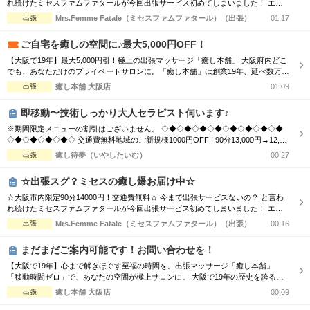
れ続けたミセスファムファタールが今回出張サービス初めてしまいました！ エリ
アによっては交通費の差が出ますので詳細はTELにてお伝えさせて頂きます。 90
出張
Mrs.Femme Fatale（ミセスファムファタール）（出張）
01:17
分コース14000円 120分コース18000円 でのご案内☆ 是非この機会に一度お電話お
待ちしております
ご自宅を癒しの空間に♪最大5,000円OFF！
【大阪で19年】最大5,000円引！極上の出張マッサージ「癒し本舗」 大阪府内どこ
でも、あなただけのプライベートサロンに。「癒し本舗」は創業19年、延べ数万回
の実績を誇る出張専門店です。厳選されたセラピストが、ご自宅やホテルへ至福の
出張
癒し本舗 大阪店
01:09
癒しをお届けします。 ■選べる5つの本格メニュー ・ボディケア：コリを芯から解
きほぐす ・アロマオイル：香りと手技で心身を解放 ・ヘッドスパ：眼精疲労・睡
即移動〜技術しっかり大人セラピスト伺います♪
眠不足に ...
※期間限定メニューの割引はございません。 ◇◆◇◆◇◆◇◆◇◆◇◆◇◆◇◆
◇◆◇◆◇◆◇◆◇ 交通費無料地域のご新規様1000円OFF!! 90分13,000円→12,00
0円 120分16,000円→15,000円 150分20,000円→19,000円 ※指名料別途 ◇◆◇◆◇
出張
癒し待夢（いやしたいむ）
00:27
◆◇◆◇◆◇◆◇◆◇◆◇◆◇◆◇◆◇◆◇ 市内の交通費を頂く地域のご新規様1
000円OFF＋10分サービス!! 90分...
☆出張スグ？ミセスの癒し爆お届け中☆
☆大阪市内限定90分14000円！交通費無料☆ 今まで出張サービスないの？ と言わ
れ続けたミセスファムファタールが今回出張サービス初めてしまいました！ エリ
アによっては交通費の差が出ますので詳細はTELにてお伝えさせて頂きます。 90
出張
Mrs.Femme Fatale（ミセスファムファタール）（出張）
00:16
分コース14000円 120分コース18000円 でのご案内☆ 是非この機会に一度お電話お
待ちしております
まだまだご案内可能です！お問い合わせを！
【大阪で19年】心まで解きほぐす至福の時間を。出張マッサージ「癒し本舗」
「移動時間ゼロ」で、あなたの空間が極上サロンに。 大阪で19年の歴史を誇る
「癒し本舗」は、技術はもちろん、お一人おひとりに寄り添う「おもてなし」を何
出張
癒し本舗 大阪店
00:09
より大切にしています。 ■選ばれる理由 ・熟練の技術：ボディケア、オイル、タ