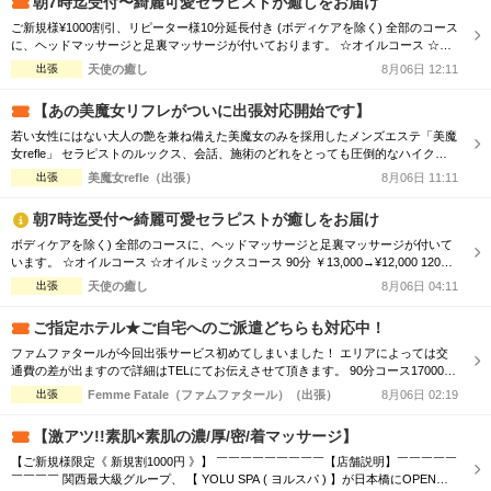
朝7時迄受付〜綺麗可愛セラピストが癒しをお届け
ご新規様¥1000割引、リピーター様10分延長付き (ボディケアを除く) 全部のコース
に、ヘッドマッサージと足裏マッサージが付いております。 ☆オイルコース ☆オ
イルミックスコース 90分 ￥13,000→¥12,000 120分 ￥16,000→¥15,000 150分 ￥2
出張
天使の癒し
8月06日 12:11
0,000→¥19,000 180分 ￥24,000→¥23,000 ☆ボディケアマッサージコース 90分
￥1...
【あの美魔女リフレがついに出張対応開始です】
若い女性にはない大人の艶を兼ね備えた美魔女のみを採用したメンズエステ「美魔
女refle」 セラピストのルックス、会話、施術のどれをとっても圧倒的なハイクオ
リティでお客様をお出迎えさせて頂きます。 記憶に残る素敵なお時間をお過ごし
出張
美魔女refle（出張）
8月06日 11:11
下さいませ。 容姿、接客全てを兼ねそろえた美魔女が多数ご案内可能♪ 必ず会った
瞬間ガッツポーズをしたくなる女性 また虜になってしまう程、ドハマり注意！！
朝7時迄受付〜綺麗可愛セラピストが癒しをお届け
是非この機会に日頃...
ボディケアを除く) 全部のコースに、ヘッドマッサージと足裏マッサージが付いて
います。 ☆オイルコース ☆オイルミックスコース 90分 ￥13,000→¥12,000 120分
￥16,000→¥15,000 150分 ￥20,000→¥19,000 180分 ￥24,000→¥23,000 ☆ボディ
出張
天使の癒し
8月06日 04:11
ケアマッサージコース 90分 ￥11,000→¥10,000 120分 ￥13,000→...
ご指定ホテル★ご自宅へのご派遣どちらも対応中！
ファムファタールが今回出張サービス初めてしまいました！ エリアによっては交
通費の差が出ますので詳細はTELにてお伝えさせて頂きます。 90分コース17000円
120分コース23000円 でのご案内☆ 是非この機会に一度お電話お待ちしております
出張
Femme Fatale（ファムファタール）（出張）
8月06日 02:19
【激アツ!!素肌×素肌の濃/厚/密/着マッサージ】
【ご新規様限定《 新規割1000円 》】 ￣￣￣￣￣￣￣￣￣【店舗説明】￣￣￣￣￣
￣￣￣￣ 関西最大級グループ、 【 YOLU SPA ( ヨルスパ ) 】が日本橋にOPEN！