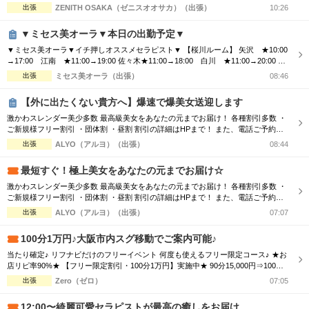
しております(^^♪ TEL070-5654-8310 営業時間;10:00-翌5:00 場所;日本橋、谷九付
出張
ZENITH OSAKA（ゼニスオオサカ）（出張）
10:26
近
▼ミセス美オーラ▼本日の出勤予定▼
▼ミセス美オーラ▼イチ押しオススメセラピスト▼ 【桜川ルーム】 矢沢 ★10:00
→17:00 江南 ★11:00→19:00 佐々木★11:00→18:00 白川 ★11:00→20:00 小
坂 ★11:00→19:00 泉 ★11:30→17:00 南野 ★12:00→18:00 霞 ★12:0
出張
ミセス美オーラ（出張）
08:46
0→19:30 星 ★12:00→23:00 安藤 ★13:00→19:00 絵美 ★13:...
【外に出たくない貴方へ】爆速で爆美女送迎します
激かわスレンダー美少多数 最高級美女をあなたの元までお届け！ 各種割引多数 ・
ご新規様フリー割引 ・団体割 ・昼割 割引の詳細はHPまで！ また、電話ご予約を
優先させて頂きますので、 ご予約の際はお電話をオススメ致します！ ご了承下さ
出張
ALYO（アルヨ）（出張）
08:44
いませ☆
最短すぐ！極上美女をあなたの元までお届け☆
激かわスレンダー美少多数 最高級美女をあなたの元までお届け！ 各種割引多数 ・
ご新規様フリー割引 ・団体割 ・昼割 割引の詳細はHPまで！ また、電話ご予約を
優先させて頂きますので、 ご予約の際はお電話をオススメ致します！ ご了承下さ
出張
ALYO（アルヨ）（出張）
07:07
いませ☆
100分1万円♪大阪市内スグ移動でご案内可能♪
当たり確定♪ リフナビだけのフリーイベント 何度も使えるフリー限定コース♪ ★お
店リピ率90%★ 【フリー限定割引・100分1万円】実施中★ 90分15,000円⇒100分1
0,000円！！ ※5,000円OFF！！ ご予約時に「リフナビ見た」とお伝えください。
出張
Zero（ゼロ）
07:05
2名様以上も大歓迎！ ※フリーのみ適用 ※その他イベントとの併用不可 ※指名さ
れる方は通常料金 ※別途交通費必要 日本橋、谷9...
12:00〜綺麗可愛セラピストが最高の癒しをお届け