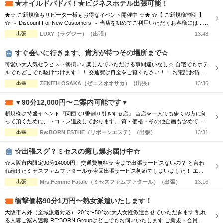
★オイルドバドバ！★ビジネスホテル出張可能！
をお過ごしください...
★☆ ご新規様もリピーター様もお得なイベント開催中 ☆★ ☆【 ご新規様割引 】
☆ ～ Discount For New Customers ～ 当店を初めてご利用いただくお客様には...
・初回限定で各コース総額より3,000円割引 ☆【 新人割 】☆ ～ New Face Therapi
出張
LUXY（ラグジー）（出張）
13:48
st ～ NEW FACE マークの付いているセラピスト限定 ・各コース総額より3,000円
割引 ☆【...
すぐ会いに行きます、貴方が待つその場所まで☆
可愛い大人気セラピスト勢揃い♪ 楽しんでいただける事間違いなし☆ 自宅でもホテ
ルでもどこでも駆けつけます！！ 交通費は料金をご覧ください！！ お電話お待ち
しております(^^♪ TEL070-5654-8310 営業時間;10:00-翌5:00 場所;日本橋、谷九付
出張
ZENITH OSAKA（ゼニスオオサカ）（出張）
13:36
近
▼90分12,000円〜ご案内可能です▼
新規様は特盛イベント『関西で1番割り引きする店』 当店を一人でも多くの方に知
って頂くために、トコトン追及しております。 質・価格・その他企画も含めて ま
ずはご利用いただきたいので お電話を持ってご連絡お願い致します。 よろしくお
出張
Re:BORN ESTHE（リボーンエステ）（出張）
13:31
願い申し上げます。
☆出張スグ？ミセスの癒し爆お届け中☆
☆大阪市内限定90分14000円！交通費無料☆ 今まで出張サービスないの？ と言わ
れ続けたミセスファムファタールが今回出張サービス初めてしまいました！ エリ
アによっては交通費の差が出ますので詳細はTELにてお伝えさせて頂きます。 90
出張
Mrs.Femme Fatale（ミセスファムファタール）（出張）
13:16
分コース14000円 120分コース18000円 でのご案内☆ 是非この機会に一度お電話お
待ちしております
衝撃価格90分1万円〜熟女派遣いたします！
大阪市内外（全域派遣対応） 20代〜50代の大人女性派遣させていただきます 乱れ
る人妻ご案内速報 RE:BORN Groupはどこでもお伺いいたします ご新規・会員様