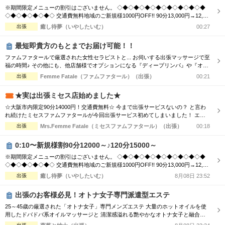
※期間限定メニューの割引はございません。 ◇◆◇◆◇◆◇◆◇◆◇◆◇◆◇◆
◇◆◇◆◇◆◇◆◇ 交通費無料地域のご新規様1000円OFF!! 90分13,000円→12,00
0円 120分16,000円→15,000円 150分20,000円→19,000円 ※指名料別途 ◇◆◇◆◇
出張
癒し待夢（いやしたいむ）
00:27
◆◇◆◇◆◇◆◇◆◇◆◇◆◇◆◇◆◇◆◇ 市内の交通費を頂く地域のご新規様1
000円OFF＋10分サービス!! 90分...
最短即貴方のもとまでお届け可能！！
ファムファタールで厳選された女性セラピストと... お伺いする出張マッサージで至
福の時間♪ その他にも、他店舗様でオプションになる『ディープリンパ』や『オイ
ル増量』などメンズエステでは必須とも言えるサービスも当店では基本コースに含
出張
Femme Fatale（ファムファタール）（出張）
00:21
まれております。 その為、「コース料金に+αで支払わなければお楽しみいただけ
ない…」といった部分もございません。 明朗会計にて極上美女との至福のひと時
★実は出張ミセス店始めました★
をお過ごしください...
☆大阪市内限定90分14000円！交通費無料☆ 今まで出張サービスないの？ と言わ
れ続けたミセスファムファタールが今回出張サービス初めてしまいました！ エリ
アによっては交通費の差が出ますので詳細はTELにてお伝えさせて頂きます。 90
出張
Mrs.Femme Fatale（ミセスファムファタール）（出張）
00:18
分コース14000円 120分コース18000円 でのご案内☆ 是非この機会に一度お電話お
待ちしております
0:10〜新規様割90分12000～♪120分15000～
※期間限定メニューの割引はございません。 ◇◆◇◆◇◆◇◆◇◆◇◆◇◆◇◆
◇◆◇◆◇◆◇◆◇ 交通費無料地域のご新規様1000円OFF!! 90分13,000円→12,00
0円 120分16,000円→15,000円 150分20,000円→19,000円 ※指名料別途 ◇◆◇◆◇
出張
癒し待夢（いやしたいむ）
8月08日 23:52
◆◇◆◇◆◇◆◇◆◇◆◇◆◇◆◇◆◇◆◇ 市内の交通費を頂く地域のご新規様1
000円OFF＋10分サービス!! 90分...
出張のお客様必見！オトナ女子専門派遣型エステ
25～45歳の厳選された「オトナ女子」専門メンズエステ 大量のホットオイルを使
用したドバドバ系オイルマッサージと 清潔感溢れる艶やかなオトナ女子と融合
で、優雅なひと時をお楽しみください。 【新規割引】ご新規様にお得♪ ご新規様限