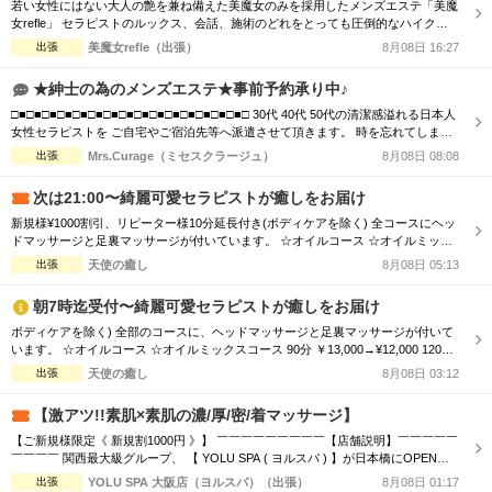
若い女性にはない大人の艶を兼ね備えた美魔女のみを採用したメンズエステ「美魔
女refle」 セラピストのルックス、会話、施術のどれをとっても圧倒的なハイクオ
リティでお客様をお出迎えさせて頂きます。 記憶に残る素敵なお時間をお過ごし
出張
美魔女refle（出張）
8月08日 16:27
下さいませ。 容姿、接客全てを兼ねそろえた美魔女が多数ご案内可能♪ 必ず会った
瞬間ガッツポーズをしたくなる女性 また虜になってしまう程、ドハマり注意！！
★紳士の為のメンズエステ★事前予約承り中♪
是非この機会に日頃...
□■□■□■□■□■□■□■□■□■□■□■□■□■□■□■□ 30代 40代 50代の清潔感溢れる日本人
女性セラピストを ご自宅やご宿泊先等へ派遣させて頂きます。 時を忘れてしまう
程の癒しと心のこもった おもてなしをお届けします。 □■□■□■□■□■□■□■□■□■□
出張
Mrs.Curage（ミセスクラージュ）
8月08日 08:08
■□■□■□■□■□■□ お客様の日々のお疲れやストレスを心身共に癒す為 優しさ・気
配り・思いやりのある大人女性が心を込めて施術...
次は21:00〜綺麗可愛セラピストが癒しをお届け
新規様¥1000割引、リピーター様10分延長付き(ボディケアを除く) 全コースにヘッ
ドマッサージと足裏マッサージが付いています。 ☆オイルコース ☆オイルミック
スコース 90分 ￥13,000→¥12,000 120分 ￥16,000→¥15,000 150分 ￥20,000→¥19,
出張
天使の癒し
8月08日 05:13
000 180分 ￥24,000→¥23,000 ☆ボディケアマッサージコース 90分 ￥11,00...
朝7時迄受付〜綺麗可愛セラピストが癒しをお届け
ボディケアを除く) 全部のコースに、ヘッドマッサージと足裏マッサージが付いて
います。 ☆オイルコース ☆オイルミックスコース 90分 ￥13,000→¥12,000 120分
￥16,000→¥15,000 150分 ￥20,000→¥19,000 180分 ￥24,000→¥23,000 ☆ボディ
出張
天使の癒し
8月08日 03:12
ケアマッサージコース 90分 ￥11,000→¥10,000 120分 ￥13,000→...
【激アツ!!素肌×素肌の濃/厚/密/着マッサージ】
【ご新規様限定《 新規割1000円 》】 ￣￣￣￣￣￣￣￣￣【店舗説明】￣￣￣￣￣
￣￣￣￣ 関西最大級グループ、 【 YOLU SPA ( ヨルスパ ) 】が日本橋にOPEN！
あなたの常識を超える、 「五感ブチヌクとびきり体験」を提供いたします。 お客
出張
YOLU SPA 大阪店（ヨルスパ）（出張）
8月08日 01:17