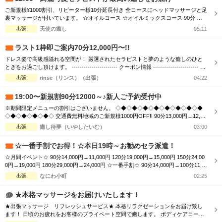
ご新規様¥1000割引、リピーター様10分延長付き 全コースにヘッドマッサージと足
裏マッサージが付いています。 ☆オイルコース ☆オイルミックスコース 90分 ￥1
3,000→¥12,000 120分 ￥16,000→¥15,000 150分 ￥20,000→¥19,000 180分 ￥24,00
出張
天使の癒し
05:11
0→¥23,000 ☆ボディケアマッサージコース 90分 ￥11,000→¥10,000...
ラスト1枠即ご案内70分12,000円〜!!
ドレス姿で高級感溢れる空間が！ 厳選されたセラピストと夢のような癒しのひと
ときをお過ごし頂けます。 ----------------------- クーポン情報 ----------------------- グ
ランドオープン記念！ 【デトックスコース】通常90分 16,000円 ⇒ 70分 12,000円
出張
rinse（リンス）（出張）
04:22
【ご利用条件】 「リフナビを見た」と言ってご予約いただいたお客様 ※指名料別
途、エ...
19:00〜新規割90分12000～♪新人ご予約受付中
※期間限定メニューの割引はございません。 ◇◆◇◆◇◆◇◆◇◆◇◆◇◆◇◆
◇◆◇◆◇◆◇◆◇ 交通費無料地域のご新規様1000円OFF!! 90分13,000円→12,00
0円 120分16,000円→15,000円 150分20,000円→19,000円 ※指名料別途 ◇◆◇◆◇
出張
癒し待夢（いやしたいむ）
03:00
◆◇◆◇◆◇◆◇◆◇◆◇◆◇◆◇◆◇◆◇ 市内の交通費を頂く地域のご新規様1
000円OFF＋10分サービス!! 90分...
☆一番手割でお得！☆本日19時～お勧めセラ派遣！
☆月間イベント☆ 90分14,000円→11,000円 120分19,000円→15,000円 150分24,00
0円→19,000円 180分29,000円→24,000円 ☆一番手割☆ 90分14,000円→100分11,0
00円 120分19,000円→130分15,000円 150分24,000円→160分19,000円 180分29,000
出張
なにわ小町
02:25
円→190分24,000円 ☆オプション☆ ...
★本格マッサージをお届けいたします！
★出張マッサージ リフレッシュサービス★ 本格リラクゼーションをお届け致し
ます！ 日頃のお疲れをお客様のプライベート空間で癒します。 ボディケアコース