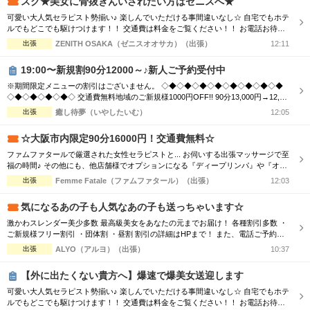
スグ★美女に骨抜きんいされたい方はゼニスへ★
可愛い大人気セラピスト勢揃い♪ 楽しんでいただける事間違いなし☆ 自宅でもホテ
ルでもどこでも駆けつけます！！ 交通費は料金をご覧ください！！ お電話お待ち
しております(^^♪ TEL070-5654-8310 営業時間;10:00-翌5:00 場所;日本橋、谷九付
出張
ZENITH OSAKA（ゼニスオオサカ）（出張）
12:11
近
19:00〜新規割90分12000～♪新人ご予約受付中
※期間限定メニューの割引はございません。 ◇◆◇◆◇◆◇◆◇◆◇◆◇◆◇◆
◇◆◇◆◇◆◇◆◇ 交通費無料地域のご新規様1000円OFF!! 90分13,000円→12,00
0円 120分16,000円→15,000円 150分20,000円→19,000円 ※指名料別途 ◇◆◇◆◇
出張
癒し待夢（いやしたいむ）
12:05
◆◇◆◇◆◇◆◇◆◇◆◇◆◇◆◇◆◇◆◇ 市内の交通費を頂く地域のご新規様1
000円OFF＋10分サービス!! 90分...
☆大阪市内限定90分16000円！交通費無料☆
ファムファタールで厳選された女性セラピストと... お伺いする出張マッサージで至
福の時間♪ その他にも、他店舗様でオプションになる『ディープリンパ』や『オイ
ル増量』などメンズエステでは必須とも言えるサービスも当店では基本コースに含
出張
Femme Fatale（ファムファタール）（出張）
12:03
まれております。 その為、「コース料金に+αで支払わなければお楽しみいただけ
ない…」といった部分もございません。 明朗会計にて極上美女との至福のひと時
気になるあの子も人気なあの子も送っちゃいます☆
をお過ごしください...
激かわスレンダー美少多数 最高級美女をあなたの元までお届け！ 各種割引多数 ・
ご新規様フリー割引 ・団体割 ・昼割 割引の詳細はHPまで！ また、電話ご予約を
優先させて頂きますので、 ご予約の際はお電話をオススメ致します！ ご了承下さ
出張
ALYO（アルヨ）（出張）
10:37
いませ☆
【外に出たくない貴方へ】爆速で爆美女送迎します
可愛い大人気セラピスト勢揃い♪ 楽しんでいただける事間違いなし☆ 自宅でもホテ
ルでもどこでも駆けつけます！！ 交通費は料金をご覧ください！！ お電話お待ち