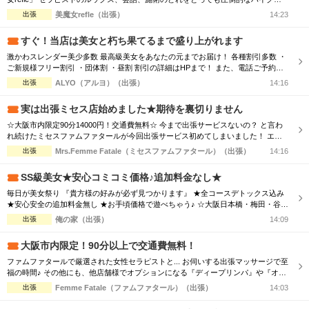
リティでお客様をお出迎えさせて頂きます。 記憶に残る素敵なお時間をお過ごし
出張
美魔女refle（出張）
14:23
下さいませ。
すぐ！当店は美女と朽ち果てるまで盛り上がれます
激かわスレンダー美少多数 最高級美女をあなたの元までお届け！ 各種割引多数 ・
ご新規様フリー割引 ・団体割 ・昼割 割引の詳細はHPまで！ また、電話ご予約を
優先させて頂きますので、 ご予約の際はお電話をオススメ致します！ ご了承下さ
出張
ALYO（アルヨ）（出張）
14:16
いませ☆
実は出張ミセス店始めました★期待を裏切りません
☆大阪市内限定90分14000円！交通費無料☆ 今まで出張サービスないの？ と言わ
れ続けたミセスファムファタールが今回出張サービス初めてしまいました！ エリ
アによっては交通費の差が出ますので詳細はTELにてお伝えさせて頂きます。 90
出張
Mrs.Femme Fatale（ミセスファムファタール）（出張）
14:16
分コース14000円 120分コース18000円 でのご案内☆ 是非この機会に一度お電話お
待ちしております
SS級美女★安心コミコミ価格♪追加料金なし★
毎日が美女祭り 『貴方様の好みが必ず見つかります』 ★全コースデトックス込み
★安心安全の追加料金無し ★お手頃価格で遊べちゃう♪ ☆大阪日本橋・梅田・谷
九・天王寺エリア ☆朝10時～翌朝6時まで営業中♀ ☆大阪全域出張対応♪ ☆毎日18
出張
俺の家（出張）
14:09
時～大阪市内交通費無料♪ ホテルで♪ご自宅で♪ 厳選された可愛いセラピストと 素
敵なひとときをお過ごし下さい♂
大阪市内限定！90分以上で交通費無料！
ファムファタールで厳選された女性セラピストと... お伺いする出張マッサージで至
福の時間♪ その他にも、他店舗様でオプションになる『ディープリンパ』や『オイ
ル増量』などメンズエステでは必須とも言えるサービスも当店では基本コースに含
出張
Femme Fatale（ファムファタール）（出張）
14:03
まれております。 その為、「コース料金に+αで支払わなければお楽しみいただけ
ない…」といった部分もございません。 明朗会計にて極上美女との至福のひと時