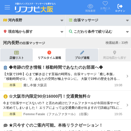
大阪のメンズエステ・マッサージを探すなら
お気に入
り
閲覧履歴
ログイン
河内長野
出張マッサージ
現在地から探す
こだわり条件で絞り込む
こだわり条件で絞り込む
河内長野
検索結果 :
33
件
の
出張マッサージ
店舗リスト
リアルタイム速報
ブログ速報
周辺地図から探す
◆奇跡の空き情報！移動時間であなたのお部屋へ◆
【大阪で19年】心まで解きほぐす至福の時間を。出張マッサージ「癒し本舗」
21時以降も受付
24時以降も受付
「移動時間ゼロ」で、あなたの空間が極上サロンに。 大阪で19年の歴史を誇る
「癒し本舗」は、技術はもちろん、お一人おひとりに寄り添う「おもてなし」を何
出張
癒し本舗 大阪店
19:08
初回割引あり
リピーター割引あり
より大切にしています。 ■選ばれる理由 ・熟練の技術：ボディケア、オイル、タ
イ古式など5種の本格メニュー。 ・高い接遇力：身体の疲れだけでなく、心も軽く
☆大阪市内限定90分16000円！交通費無料☆
なるホスピタリティをお...
団体割引
ポイントカード有
今まで出張サービスないの？ と言われ続けたファムファタールが今回出張サービ
ス初めてしまいました！ エリアによっては交通費の差が出ますので詳細はTELにて
キャッシュレス決済OK
領収証発行可
お伝えさせて頂きます。 90分コース17000円 120分コース23000円 でのご案内☆
出張
Femme Fatale（ファムファタール）（出張）
19:05
是非この機会に一度お電話お待ちしております
2名様歓迎
団体様歓迎
★只今すぐのご案内可能。本格リラクゼーション！