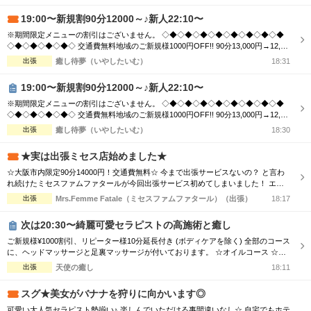
19:00〜新規割90分12000～♪新人22:10〜
※期間限定メニューの割引はございません。 ◇◆◇◆◇◆◇◆◇◆◇◆◇◆◇◆
◇◆◇◆◇◆◇◆◇ 交通費無料地域のご新規様1000円OFF!! 90分13,000円→12,00
0円 120分16,000円→15,000円 150分20,000円→19,000円 ※指名料別途 ◇◆◇◆◇
出張
癒し待夢（いやしたいむ）
18:31
◆◇◆◇◆◇◆◇◆◇◆◇◆◇◆◇◆◇◆◇ 市内の交通費を頂く地域のご新規様1
000円OFF＋10分サービス!! 90分...
19:00〜新規割90分12000～♪新人22:10〜
※期間限定メニューの割引はございません。 ◇◆◇◆◇◆◇◆◇◆◇◆◇◆◇◆
◇◆◇◆◇◆◇◆◇ 交通費無料地域のご新規様1000円OFF!! 90分13,000円→12,00
0円 120分16,000円→15,000円 150分20,000円→19,000円 ※指名料別途 ◇◆◇◆◇
出張
癒し待夢（いやしたいむ）
18:30
◆◇◆◇◆◇◆◇◆◇◆◇◆◇◆◇◆◇◆◇ 市内の交通費を頂く地域のご新規様1
000円OFF＋10分サービス!! 90分...
★実は出張ミセス店始めました★
☆大阪市内限定90分14000円！交通費無料☆ 今まで出張サービスないの？ と言わ
れ続けたミセスファムファタールが今回出張サービス初めてしまいました！ エリ
アによっては交通費の差が出ますので詳細はTELにてお伝えさせて頂きます。 90
出張
Mrs.Femme Fatale（ミセスファムファタール）（出張）
18:17
分コース14000円 120分コース18000円 でのご案内☆ 是非この機会に一度お電話お
待ちしております
次は20:30〜綺麗可愛セラピストの高施術と癒し
ご新規様¥1000割引、リピーター様10分延長付き (ボディケアを除く) 全部のコース
に、ヘッドマッサージと足裏マッサージが付いております。 ☆オイルコース ☆オ
イルミックスコース 90分 ￥13,000→¥12,000 120分 ￥16,000→¥15,000 150分 ￥2
出張
天使の癒し
18:11
0,000→¥19,000 180分 ￥24,000→¥23,000 ☆ボディケアマッサージコース 90分
￥...
スグ★美女がバナナを狩りに向かいます◎
可愛い大人気セラピスト勢揃い♪ 楽しんでいただける事間違いなし☆ 自宅でもホテ