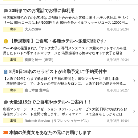
■□■□■□■□■□■□ お客様の日々のお疲れやストレスを心身共に癒す為 優しさ・気
配り・思いやりのある大人女性が心を込めて施術...
23時までのお電話でお得に御利用
当店御利用初めてのお客様は 店舗待ち合わせのお客様に限り ホテル代込み デリバ
リーは 90分コース以上が1000円引き 90分全身オイルマッサージコース 12000円→
→11000円 120分全身オイルマッサージコース 20000円→→18000円 でお楽しみ頂
出張
大人のSPA
8月08日 20:34
けます ※更に指名料サービス ※オプションは別料金
【新規割引】ご自宅・各種ホテルへ派遣可能です♪
25～45歳の厳選された「オトナ女子」専門メンズエステ 大量のホットオイルを使
用したドバドバ系オイルマッサージと 清潔感溢れる艶やかなオトナ女子と融合
で、優雅なひと時をお楽しみください。 【新規割引】ご新規様にお得♪ ご新規様限
出張
薔薇と紳士（出張）
8月08日 20:34
定で総額から『3,000円』割引！ 90分 16,500円 → 13,500円（税込） 120分
22,000円 → 19,000円（税込） ※150分以上も適用可♪ ...
8月9日16名のセラピストが出勤予定!ご予約受付中
【大阪で19年】心まで解きほぐす至福の時間を。出張マッサージ「癒し本舗」
「移動時間ゼロ」で、あなたの空間が極上サロンに。 大阪で19年の歴史を誇る
「癒し本舗」は、技術はもちろん、お一人おひとりに寄り添う「おもてなし」を何
出張
癒し本舗 豊中店
8月08日 20:27
より大切にしています。 ■選ばれる理由 ・熟練の技術：ボディケア、オイル、タ
イ古式など5種の本格メニュー。 ・高い接遇力：身体の疲れだけでなく、心も軽く
★最短15分でご自宅やホテルへご案内！！
なるホスピタリティをお...
出張マッサージ リラクゼーション リフレッシュサービス大阪 日頃のお疲れをお
客様のプライベート空間で癒します。 ボディケアコースで全身をしっかりとほぐ
すも良し！ オイルセラピーで体の深部からゆったりするも良し！ ★高リピートの
出張
Refresh Service（リフレッシュサービス）
8月08日 19:04
スタッフが多数出勤★ リフレッシュサービスでは、 技術接遇研修検定をクリアし
た女性セラピストがお伺いします！ 男性、女性、ご夫婦などでもお気軽にご利用
本物の美魔女をあなたの元にお届けします
いただけます。 ー...