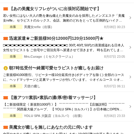
様に、選ばれる、愛される、ハマってしまう、 そんな” エリアNo.1 ” メンズエステ
店を目指します。 ＿＿＿＿＿＿＿＿＿＿＿＿＿＿＿＿...
【あの美魔女リフレがついに出張対応開始です】
若い女性にはない大人の艶を兼ね備えた美魔女のみを採用したメンズエステ「美魔
女refle」 セラピストのルックス、会話、施術のどれをとっても圧倒的なハイクオ
リティでお客様をお出迎えさせて頂きます。 記憶に残る素敵なお時間をお過ごし
出張
美魔女refle（出張）
8月08日 00:23
下さいませ。 容姿、接客全てを兼ねそろえた美魔女が多数ご案内可能♪ 必ず会った
瞬間ガッツポーズをしたくなる女性 また虜になってしまう程、ドハマり注意！！
迅速派遣★ご新規様90分12000円120分15000円★
是非この機会に日頃...
□■□■□■□■□■□■□■□■□■□■□■□■□■□■□■□ 30代 40代 50代の清潔感溢れる日本人
女性セラピストを ご自宅やご宿泊先等へ派遣させて頂きます。 時を忘れてしまう
程の癒しと心のこもった おもてなしをお届けします。 □■□■□■□■□■□■□■□■□■□
出張
Mrs.Curage（ミセスクラージュ）
8月07日 23:05
■□■□■□■□■□■□ お客様の日々のお疲れやストレスを心身共に癒す為 優しさ・気
配り・思いやりのある大人女性が心を込めて施術...
朝7時迄受付〜綺麗可愛セラピストが癒しをお届け
ご新規様¥1000割引、リピーター様10分延長付き(ボディケアを除く) 全部のコース
に、ヘッドマッサージと足裏マッサージが付いています。 ☆オイルコース ☆オイ
ルミックスコース 90分 ￥13,000→¥12,000 120分 ￥16,000→¥15,000 150分 ￥20,0
出張
天使の癒し
8月07日 06:11
00→¥19,000 180分 ￥24,000→¥23,000 ☆ボディケアマッサージコース 90分 ￥1
1...
【激アツ!!素肌×素肌の濃/厚/密/着マッサージ】
【ご新規様限定《 新規割1000円 》】 ￣￣￣￣￣￣￣￣￣【店舗説明】￣￣￣￣￣
￣￣￣￣ 関西最大級グループ、 【 YOLU SPA ( ヨルスパ ) 】が日本橋にOPEN！
あなたの常識を超える、 「五感ブチヌクとびきり体験」を提供いたします。 お客
出張
YOLU SPA 大阪店（ヨルスパ）（出張）
8月06日 23:33
様に、選ばれる、愛される、ハマってしまう、 そんな” エリアNo.1 ” メンズエステ
店を目指します。 ＿＿＿＿＿＿＿＿＿＿＿＿＿＿＿＿...
美魔女が癒しを施しにあなたの元に伺います