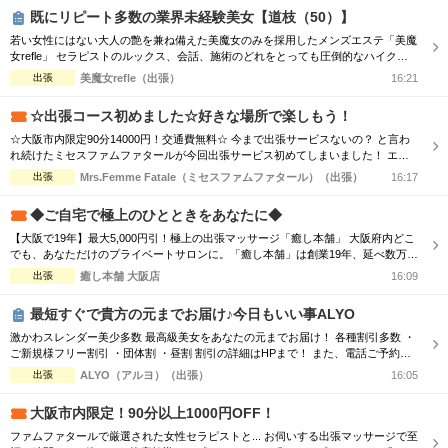
敵なひとときをお過ごし下さい♂
既にリピート多数の業界未経験美女【道枝（50）】
若い女性にはない大人の艶を兼ね備えた美魔女のみを採用したメンズエステ「美魔
女refle」 セラピストのルックス、会話、施術のどれをとっても圧倒的なハイクオ
リティでお客様をお出迎えさせて頂きます。 記憶に残る素敵なお時間をお過ごし
出張
美魔女refle（出張）
16:21
下さいませ。 容姿、接客全てを兼ねそろえた美魔女が多数ご案内可能♪ 必ず会った
瞬間ガッツポーズをしたくなる女性 また虜になってしまう程、ドハマり注意！！
☆出張コース初めました☆好きな場所で楽しもう！
是非この機会に日頃...
☆大阪市内限定90分14000円！交通費無料☆ 今まで出張サービスないの？ と言わ
れ続けたミセスファムファタールが今回出張サービス初めてしまいました！ エリ
アによっては交通費の差が出ますので詳細はTELにてお伝えさせて頂きます。 90
出張
Mrs.Femme Fatale（ミセスファムファタール）（出張）
16:17
分コース14000円 120分コース18000円 でのご案内☆ 是非この機会に一度お電話お
待ちしております
◆ご自宅で極上のひとときをあなたに◆
【大阪で19年】最大5,000円引！極上の出張マッサージ「癒し本舗」 大阪府内どこ
でも、あなただけのプライベートサロンに。「癒し本舗」は創業19年、延べ数万回
の実績を誇る出張専門店です。厳選されたセラピストが、ご自宅やホテルへ至福の
出張
癒し本舗 大阪店
16:09
癒しをお届けします。 ■選べる5つの本格メニュー ・ボディケア：コリを芯から解
きほぐす ・アロマオイル：香りと手技で心身を解放 ・ヘッドスパ：眼精疲労・睡
最短すぐで貴方の元までお届け♪今日もいい事ALYO
眠不足に ...
激かわスレンダー美少多数 最高級美女をあなたの元までお届け！ 各種割引多数 ・
ご新規様フリー割引 ・団体割 ・昼割 割引の詳細はHPまで！ また、電話ご予約を
優先させて頂きますので、 ご予約の際はお電話をオススメ致します！ ご了承下さ
出張
ALYO（アルヨ）（出張）
16:05
いませ☆
大阪市内限定！90分以上1000円OFF！
ファムファタールで厳選された女性セラピストと... お伺いする出張マッサージで至