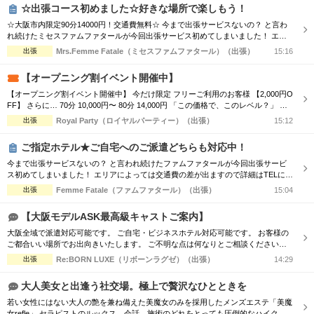
☆出張コース初めました☆好きな場所で楽しもう！
☆大阪市内限定90分14000円！交通費無料☆ 今まで出張サービスないの？ と言わ
れ続けたミセスファムファタールが今回出張サービス初めてしまいました！ エリ
アによっては交通費の差が出ますので詳細はTELにてお伝えさせて頂きます。 90
出張
Mrs.Femme Fatale（ミセスファムファタール）（出張）
15:16
分コース14000円 120分コース18000円 でのご案内☆ 是非この機会に一度お電話お
待ちしております
【オープニング割イベント開催中】
【オープニング割イベント開催中】 今だけ限定 フリーご利用のお客様 【2,000円O
FF】 さらに… 70分 10,000円〜 80分 14,000円 「この価格で、このレベル？」 ル
ックス・スタイル・愛嬌を兼ね備えたハイレベルなセラピストが多数在籍。 大阪
出張
Royal Party（ロイヤルパーティー）（出張）
15:12
トップクラスの美女たちとの特別な時間を、オープニング価格でご案内中です。
人気セラピストは早い段階で予約が埋まるため、ご予約...
ご指定ホテル★ご自宅へのご派遣どちらも対応中！
今まで出張サービスないの？ と言われ続けたファムファタールが今回出張サービ
ス初めてしまいました！ エリアによっては交通費の差が出ますので詳細はTELにて
お伝えさせて頂きます。 90分コース17000円 120分コース23000円 でのご案内☆
出張
Femme Fatale（ファムファタール）（出張）
15:04
是非この機会に一度お電話お待ちしております
【大阪モデルASK最高級キャストご案内】
大阪全域で派遣対応可能です。 ご自宅・ビジネスホテル対応可能です。 お客様の
ご都合いい場所でお出向きいたします。 ご不明な点は何なりとご相談くださいま
せ。 よろしくお願いいたします。
出張
Re:BORN LUXE（リボーンラグゼ）（出張）
14:29
大人美女と出逢う社交場。極上で贅沢なひとときを
若い女性にはない大人の艶を兼ね備えた美魔女のみを採用したメンズエステ「美魔
女refle」 セラピストのルックス、会話、施術のどれをとっても圧倒的なハイクオ