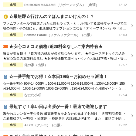
と特典も盛り沢山 一度、お試しくださいませ RE:BORN Group 標準サービス スタ
出張
Re:BORN MADAME（リボーンマダム）（出張）
13:12
ンダードコース内容 衣装 泡洗体 鼠蹊部ケア オイル増まし 20代後半か
ら50代のえろえろマダム待機中 一度お電話下さいま...
☆最短即☆行けんの？ほんまにいけんの！？
ファムファタールで厳選された女性セラピストと... お伺いする出張マッサージで至
福の時間♪ その他にも、他店舗様でオプションになる『ディープリンパ』や『オイ
ル増量』などメンズエステでは必須とも言えるサービスも当店では基本コースに含
出張
Femme Fatale（ファムファタール）（出張）
13:03
まれております。 その為、「コース料金に+αで支払わなければお楽しみいただけ
ない…」といった部分もございません。 明朗会計にて極上美女との至福のひと時
★安心コミコミ価格♪追加料金なし♪ご案内枠有★
をお過ごしください...
毎日が美女祭り 『貴方様の好みが必ず見つかります』 ★全コースデトックス込み
★安心安全の追加料金無し ★お手頃価格で遊べちゃう♪ ☆大阪日本橋・梅田・谷
九・天王寺エリア ☆朝10時～翌朝6時まで営業中♀ ☆大阪全域出張対応♪ ☆毎日18
出張
俺の家（出張）
12:57
時～大阪市内交通費無料♪ ホテルで♪ご自宅で♪ 厳選された可愛いセラピストと 素
敵なひとときをお過ごし下さい♂
☆一番手割でお得！☆本日19時～お勧めセラ派遣！
☆一番手割☆ 90分14,000円→100分11,000円 120分19,000円→130分15,000円 150
分24,000円→160分19,000円 180分29,000円→190分24,000円 ☆月間イベント☆ 90
分14,000円→11,000円 120分19,000円→15,000円 150分24,000円→19,000円 180分
出張
なにわ小町
12:54
29,000円→24,000円 ☆オプション☆ ...
最短すぐ！寒い日は出張が一番！最速で送迎します
激かわスレンダー美少多数 最高級美女をあなたの元までお届け！ 各種割引多数 ・
ご新規様フリー割引 ・団体割 ・昼割 割引の詳細はHPまで！ また、電話ご予約を
優先させて頂きますので、 ご予約の際はお電話をオススメ致します！ ご了承下さ
出張
ALYO（アルヨ）（出張）
12:22
いませ☆