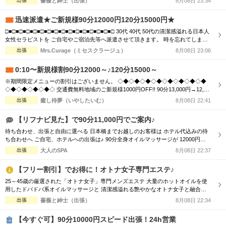
出張
薔薇と紳士（出張）
8月08日 23:34
定で総額から『3,000円』割引！ 90分 16,500円 → 13,500円（税込） 120分
22,000円 → 19,000円（税込） ※150分以上も適用可♪ ...
迅速派遣★ご新規様90分12000円120分15000円★
□■□■□■□■□■□■□■□■□■□■□■□■□■□■□■□ 30代 40代 50代の清潔感溢れる日本人
女性セラピストを ご自宅やご宿泊先等へ派遣させて頂きます。 時を忘れてしまう
程の癒しと心のこもった おもてなしをお届けします。 □■□■□■□■□■□■□■□■□■□
出張
Mrs.Curage（ミセスクラージュ）
8月08日 23:06
■□■□■□■□■□■□ お客様の日々のお疲れやストレスを心身共に癒す為 優しさ・気
配り・思いやりのある大人女性が心を込めて施術...
0:10〜新規様割90分12000～♪120分15000～
※期間限定メニューの割引はございません。 ◇◆◇◆◇◆◇◆◇◆◇◆◇◆◇◆
◇◆◇◆◇◆◇◆◇ 交通費無料地域のご新規様1000円OFF!! 90分13,000円→12,00
0円 120分16,000円→15,000円 150分20,000円→19,000円 ※指名料別途 ◇◆◇◆◇
出張
癒し待夢（いやしたいむ）
8月08日 22:41
◆◇◆◇◆◇◆◇◆◇◆◇◆◇◆◇◆◇◆◇ 市内の交通費を頂く地域のご新規様1
000円OFF＋10分サービス!! 90分...
【リフナビ見た】で90分11,000円でご案内♪
待ち合わせ、出張と自由に選べる 日本橋までお越しのお客様は ホテル代込みの待
ち合わせへ ご自宅、ホテルへの出張は♪ 90分全身オイルマッサージが 12000円
→→11000円の1000円引き 120分全身オイルマッサージが 20000円 →→18000円
出張
大人のSPA
8月08日 22:37
の2000円引き でご利用いただけます
【フリー割引】でお得に！オトナ女子専門エステ♪
25～45歳の厳選された「オトナ女子」専門メンズエステ 大量のホットオイルを使
用したドバドバ系オイルマッサージと 清潔感溢れる艶やかなオトナ女子と融合
で、優雅なひと時をお楽しみください。 【新規割引】ご新規様にお得♪ ご新規様限
出張
薔薇と紳士（出張）
8月08日 22:34
定で総額から『3,000円』割引！ 90分 16,500円 → 13,500円（税込） 120分
22,000円 → 19,000円（税込） ※150分以上も適用可♪ ...
【今すぐ可】90分10000円スピード出張！24h営業