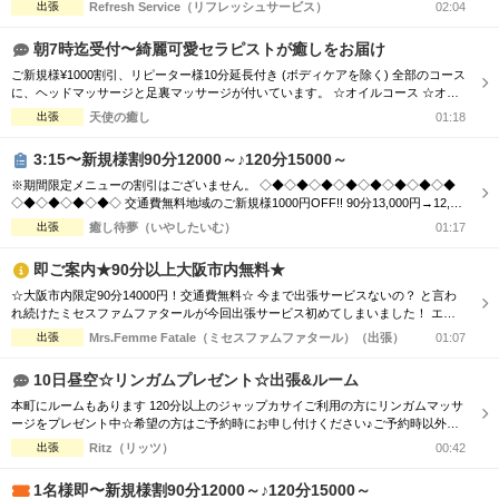
で全身をしっかりとほぐすも良し！ オイルセラピーで体の深部からゆったりする
出張
Refresh Service（リフレッシュサービス）
02:04
も良し！ ★高リピートのスタッフが多数出勤★ リフレッシュサービスでは、 技術
接遇研修検定をクリアした女性セラピストがお伺いします！ 男性、女性、ご夫婦
朝7時迄受付〜綺麗可愛セラピストが癒しをお届け
などでもお気軽にご利...
ご新規様¥1000割引、リピーター様10分延長付き (ボディケアを除く) 全部のコース
に、ヘッドマッサージと足裏マッサージが付いています。 ☆オイルコース ☆オイ
ルミックスコース 90分 ￥13,000→¥12,000 120分 ￥16,000→¥15,000 150分 ￥20,0
出張
天使の癒し
01:18
00→¥19,000 180分 ￥24,000→¥23,000 ☆ボディケアマッサージコース 90分 ￥1...
3:15〜新規様割90分12000～♪120分15000～
※期間限定メニューの割引はございません。 ◇◆◇◆◇◆◇◆◇◆◇◆◇◆◇◆
◇◆◇◆◇◆◇◆◇ 交通費無料地域のご新規様1000円OFF!! 90分13,000円→12,00
0円 120分16,000円→15,000円 150分20,000円→19,000円 ※指名料別途 ◇◆◇◆◇
出張
癒し待夢（いやしたいむ）
01:17
◆◇◆◇◆◇◆◇◆◇◆◇◆◇◆◇◆◇◆◇ 市内の交通費を頂く地域のご新規様1
000円OFF＋10分サービス!! 90分...
即ご案内★90分以上大阪市内無料★
☆大阪市内限定90分14000円！交通費無料☆ 今まで出張サービスないの？ と言わ
れ続けたミセスファムファタールが今回出張サービス初めてしまいました！ エリ
アによっては交通費の差が出ますので詳細はTELにてお伝えさせて頂きます。 90
出張
Mrs.Femme Fatale（ミセスファムファタール）（出張）
01:07
分コース14000円 120分コース18000円 でのご案内☆ 是非この機会に一度お電話お
待ちしております
10日昼空☆リンガムプレゼント☆出張&ルーム
本町にルームもあります 120分以上のジャップカサイご利用の方にリンガムマッサ
ージをプレゼント中☆希望の方はご予約時にお申し付けください♪ご予約時以外の
申し付けはオプションとなります 個人店&人気店のため「今からすぐ」のご予約は
出張
Ritz（リッツ）
00:42
難しいことがあります。早めのご予約を推奨します 数少ない朝～夕方の出張マッ
サージ店です 朝は9時～ご利用可能です。 免疫力アップ!疲労感軽減 妊活、不妊、
1名様即〜新規様割90分12000～♪120分15000～
尿...