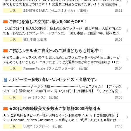
ルでもどこでも駆けつけます！！ 交通費は料金をご覧ください！！ お電話お待ち
しております(^^♪ TEL070-5654-8310 営業時間;10:00-翌5:00 場所;日本橋、谷九付
出張
ZENITH OSAKA（ゼニスオオサカ）（出張）
18:11
近
ご自宅を癒しの空間に♪最大5,000円OFF！
【大阪で19年】最大5,000円引！極上の出張マッサージ「癒し本舗」 大阪府内どこ
でも、あなただけのプライベートサロンに。「癒し本舗」は創業19年、延べ数万回
の実績を誇る出張専門店です。厳選されたセラピストが、ご自宅やホテルへ至福の
出張
癒し本舗 大阪店
18:09
癒しをお届けします。 ■選べる5つの本格メニュー ・ボディケア：コリを芯から解
きほぐす ・アロマオイル：香りと手技で心身を解放 ・ヘッドスパ：眼精疲労・睡
ご指定ホテル★ご自宅へのご派遣どちらも対応中！
眠不足に ...
今まで出張サービスないの？ と言われ続けたファムファタールが今回出張サービ
ス初めてしまいました！ エリアによっては交通費の差が出ますので詳細はTELにて
お伝えさせて頂きます。 90分コース17000円 120分コース23000円 でのご案内☆
出張
Femme Fatale（ファムファタール）（出張）
18:04
是非この機会に一度お電話お待ちしております
♪リピーター多数♪高レベルセラピスト出勤です♪
----------------------- クーポン情報 ----------------------- サービスタイム！ 【デトック
スコース】通常90分 16,000円 ⇒ 70分 12,000円 【ご利用条件】 「リフナビを見
た」と言ってご予約いただいたお客様 ※指名料別途、エリア限定 お客様からのご
出張
rinse（リンス）（出張）
18:03
予約お問い合わせ心よりお待ち致しております(*^_^*) 出張・ホテルルーム型メ...
★20代の未経験美女多数★ご新規様3000円割引★
★☆ ご新規様もリピーター様もお得なイベント開催中 ☆★ ☆【 ご新規様割引 】
☆ ～ Discount For New Customers ～ 当店を初めてご利用いただくお客様には...
・初回限定で各コース総額より3,000円割引 ☆【 新人割 】☆ ～ New Face Therapi
出張
LUXY（ラグジー）（出張）
17:48
st ～ NEW FACE マークの付いているセラピスト限定 ・各コース総額より3,000円