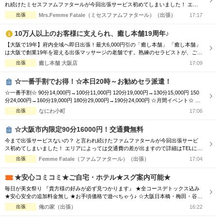
れ続けたミセスファムファタールが今回出張サービス初めてしまいました！ エリ
アによっては交通費の差が出ますので詳細はTELにてお伝えさせて頂きます。 90
出張
Mrs.Femme Fatale（ミセスファムファタール）（出張）
17:17
分コース14000円 120分コース18000円 でのご案内☆ 是非この機会に一度お電話お
待ちしております
10万人以上のお客様に支えられ、癒し本舗19周年♪
【大阪で19年】府内全域へ即日出張！最大6,000円引の「癒し本舗」 「癒し本舗」
は大阪で創業19年を迎える出張マッサージの老舗です。熟練のセラピストが、ご自
宅や宿泊先をあなただけの極上サロンへと変貌させます。 ■大阪府全域へスピード
出張
癒し本舗 大阪店
17:09
派遣！ 「今すぐ癒されたい」という声に応え、府内全域どこでもお伺いします。
■気分で選べる5つの本格ケア ・ボディケア（揉みほぐし） ・至福のアロマオイル
☆一番手割でお得！☆本日20時～お勧めセラ派遣！
・快...
☆一番手割☆ 90分14,000円→100分11,000円 120分19,000円→130分15,000円 150
分24,000円→160分19,000円 180分29,000円→190分24,000円 ☆月間イベント☆ 90
分14,000円→11,000円 120分19,000円→15,000円 150分24,000円→19,000円 180分
出張
なにわ小町
17:06
29,000円→24,000円 ☆オプション☆ ...
☆大阪市内限定90分16000円！交通費無料
今まで出張サービスないの？ と言われ続けたファムファタールが今回出張サービ
ス初めてしまいました！ エリアによっては交通費の差が出ますので詳細はTELにて
お伝えさせて頂きます。 90分コース16000円 120分コース22000円 でのご案内☆
出張
Femme Fatale（ファムファタール）（出張）
17:04
是非この機会に一度お電話お待ちしております
★安心コミコミ★ご自宅・ホテル★スグ案内可能★
毎日が美女祭り 『貴方様の好みが必ず見つかります』 ★全コースデトックス込み
★安心安全の追加料金無し ★お手頃価格で遊べちゃう♪ ☆大阪日本橋・梅田・谷
九・天王寺エリア ☆朝10時～翌朝6時まで営業中♀ ☆大阪全域出張対応♪ ☆毎日18
出張
俺の家（出張）
16:22
時～大阪市内交通費無料♪ ホテルで♪ご自宅で♪ 厳選された可愛いセラピストと 素