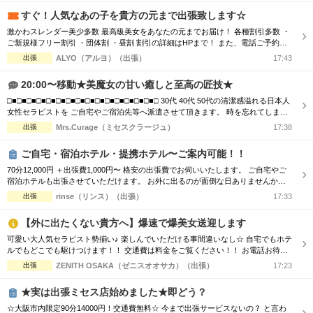
割引 ☆【...
すぐ！人気なあの子を貴方の元まで出張致します☆
激かわスレンダー美少多数 最高級美女をあなたの元までお届け！ 各種割引多数 ・
ご新規様フリー割引 ・団体割 ・昼割 割引の詳細はHPまで！ また、電話ご予約を
優先させて頂きますので、 ご予約の際はお電話をオススメ致します！ ご了承下さ
出張
ALYO（アルヨ）（出張）
17:43
いませ☆
20:00〜移動★美魔女の甘い癒しと至高の匠技★
□■□■□■□■□■□■□■□■□■□■□■□■□■□■□■□ 30代 40代 50代の清潔感溢れる日本人
女性セラピストを ご自宅やご宿泊先等へ派遣させて頂きます。 時を忘れてしまう
程の癒しと心のこもった おもてなしをお届けします。 □■□■□■□■□■□■□■□■□■□
出張
Mrs.Curage（ミセスクラージュ）
17:38
■□■□■□■□■□■□ お客様の日々のお疲れやストレスを心身共に癒す為 優しさ・気
配り・思いやりのある大人女性が心を込めて施術...
ご自宅・宿泊ホテル・提携ホテル〜ご案内可能！！
70分12,000円 ＋出張費1,000円〜 格安の出張費でお伺いいたします。 ご自宅やご
宿泊ホテルも出張させていただけます。 お外に出るのが面倒な日ありませんか？
雨が降ってて濡れるのが嫌な日ありませんか？ 極秘オプションで五感全てお楽し
出張
rinse（リンス）（出張）
17:33
みください。
【外に出たくない貴方へ】爆速で爆美女送迎します
可愛い大人気セラピスト勢揃い♪ 楽しんでいただける事間違いなし☆ 自宅でもホテ
ルでもどこでも駆けつけます！！ 交通費は料金をご覧ください！！ お電話お待ち
しております(^^♪ TEL070-5654-8310 営業時間;10:00-翌5:00 場所;日本橋、谷九付
出張
ZENITH OSAKA（ゼニスオオサカ）（出張）
17:23
近
★実は出張ミセス店始めました★即どう？
☆大阪市内限定90分14000円！交通費無料☆ 今まで出張サービスないの？ と言わ