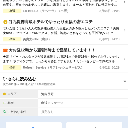
自宅やホテルで癒しのマッサージをお届けします♪ 19:00以降は出張も承ります ご
自宅やご滞在中のホテルに迅速にご派遣します。 ルームと変わらずに当店自慢の
美魔女による、癒しのマッサージをご堪能ください 出張アロマトリートメントコ
出張
LA BELLA（ラベーラ）（出張）
8月04日 21:03
ース 100分14000円 出張ラージオイルコース 100分17000円 ※指名は＋1000円 ※
派遣地域により別途交通費
谷九提携高級ホテルでゆったり至福の密エステ
若い女性にはない大人の艶を兼ね備えた美魔女のみを採用したメンズエステ「美魔
女refle」 セラピストのルックス、会話、施術のどれをとっても圧倒的なハイクオ
リティでお客様をお出迎えさせて頂きます。 記憶に残る素敵なお時間をお過ごし
出張
美魔女refle（出張）
8月02日 14:20
下さいませ。 容姿、接客全てを兼ねそろえた美魔女が多数ご案内可能♪ 必ず会った
瞬間ガッツポーズをしたくなる女性 また虜になってしまう程、ドハマり注意！！
★お昼12時から翌朝5時まで営業しています！！
是非この機会に日頃...
★高リピートのスタッフが多数出勤！ お電話1本で最短15分～30分でお伺いいたし
ます！ ボディケアで、しっかりもみほぐすも良し！ リンパセラピーで体の深部ま
で癒すも良し！ 出張マッサージ・リラクゼーション リフレッシュサービスでは、
出張
Refresh Service（リフレッシュサービス）
8月01日 20:29
技術接遇研修検定をクリアした女性セラピストがお伺いします！ 清楚で、清潔感
のある女性セラピストがお伺いいたしますので 男性、女性、ご夫婦などでもお気
さらに読み込む…
軽にご利用い...
次の101件～101件／全101件の検索結果
エリア
河内長野
業種
出張マッサージ
こだわり条件
指定なし