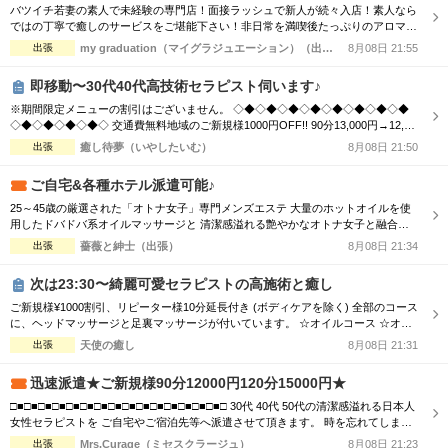
バツイチ若妻の素人で未経験の専門店！面接ラッシュで新人が続々入店！素人なら
ではの丁寧で癒しのサービスをご堪能下さい！非日常を満喫後たっぷりのアロマオ
イルトリートメントで心体を癒してください！ ■□■□■□■□■□■□■□■□■□■□■□
出張
my graduation（マイグラジュエーション）（出張）
8月08日 21:55
【Aroma&Spaコース】 ・90分￥10000 ・120分￥15000 □■□■□■□■□■□■□■□■□■
□ ・素人の未経験セラピスト続々入店！ ...
即移動〜30代40代高技術セラピスト伺います♪
※期間限定メニューの割引はございません。 ◇◆◇◆◇◆◇◆◇◆◇◆◇◆◇◆
◇◆◇◆◇◆◇◆◇ 交通費無料地域のご新規様1000円OFF!! 90分13,000円→12,00
0円 120分16,000円→15,000円 150分20,000円→19,000円 ※指名料別途 ◇◆◇◆◇
出張
癒し待夢（いやしたいむ）
8月08日 21:50
◆◇◆◇◆◇◆◇◆◇◆◇◆◇◆◇◆◇◆◇ 市内の交通費を頂く地域のご新規様1
000円OFF＋10分サービス!! 90分...
ご自宅&各種ホテル派遣可能♪
25～45歳の厳選された「オトナ女子」専門メンズエステ 大量のホットオイルを使
用したドバドバ系オイルマッサージと 清潔感溢れる艶やかなオトナ女子と融合
で、優雅なひと時をお楽しみください。 【新規割引】ご新規様にお得♪ ご新規様限
出張
薔薇と紳士（出張）
8月08日 21:34
定で総額から『3,000円』割引！ 90分 16,500円 → 13,500円（税込） 120分
22,000円 → 19,000円（税込） ※150分以上も適用可♪ ...
次は23:30〜綺麗可愛セラピストの高施術と癒し
ご新規様¥1000割引、リピーター様10分延長付き (ボディケアを除く) 全部のコース
に、ヘッドマッサージと足裏マッサージが付いています。 ☆オイルコース ☆オイ
ルミックスコース 90分 ￥13,000→¥12,000 120分 ￥16,000→¥15,000 150分 ￥20,0
出張
天使の癒し
8月08日 21:31
00→¥19,000 180分 ￥24,000→¥23,000 ☆ボディケアマッサージコース 90分 ￥1...
迅速派遣★ご新規様90分12000円120分15000円★
□■□■□■□■□■□■□■□■□■□■□■□■□■□■□■□ 30代 40代 50代の清潔感溢れる日本人
女性セラピストを ご自宅やご宿泊先等へ派遣させて頂きます。 時を忘れてしまう
程の癒しと心のこもった おもてなしをお届けします。 □■□■□■□■□■□■□■□■□■□
出張
Mrs.Curage（ミセスクラージュ）
8月08日 21:23