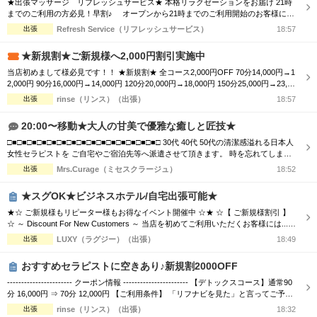
★出張マッサージ リフレッシュサービス★ 本格リラクゼーションをお届け 21時
完全個室
半個室あり
までのご利用の方必見！早割♪ オープンから21時までのご利用開始のお客様に限
り、 全コース料金より【1000円割引】！ ご予約時に”早割り利用”とお伝えく
出張
Refresh Service（リフレッシュサービス）
18:57
ペアルームあり
シャワー室完備
ださい 日頃のお疲れをお客様のプライベート空間で癒します。 ボディケアコース
で全身をしっかりとほぐすも良し！ オイルセラピーで体の深部からゆったりする
★新規割★ご新規様へ2,000円割引実施中
も良し！...
フットバスあり
岩盤浴あり
当店初めまして様必見です！！ ★新規割★ 全コース2,000円OFF 70分14,000円→1
2,000円 90分16,000円→14,000円 120分20,000円→18,000円 150分25,000円→23,00
専用駐車場あり
有資格者在籍
0円 180分30,000円→28,000円 ※ディープリンパ込、指名料別途 是非一度お試しく
出張
rinse（リンス）（出張）
18:57
ださいませ！ ご自宅出張・ホテルルーム型メンズエステ 【rinse〜リンス〜...
日本人スタッフのみ
女性スタッフのみ
20:00〜移動★大人の甘美で優雅な癒しと匠技★
スタッフ指名可
Ｗセラピスト
□■□■□■□■□■□■□■□■□■□■□■□■□■□■□■□ 30代 40代 50代の清潔感溢れる日本人
女性セラピストを ご自宅やご宿泊先等へ派遣させて頂きます。 時を忘れてしまう
程の癒しと心のこもった おもてなしをお届けします。 □■□■□■□■□■□■□■□■□■□
駅から徒歩5分以内
出張
Mrs.Curage（ミセスクラージュ）
18:52
■□■□■□■□■□■□ お客様の日々のお疲れやストレスを心身共に癒す為 優しさ・気
配り・思いやりのある大人女性が心を込めて施術...
★スグOK★ビジネスホテル/自宅出張可能★
こだわり条件を変更
★☆ ご新規様もリピーター様もお得なイベント開催中 ☆★ ☆【 ご新規様割引 】
☆ ～ Discount For New Customers ～ 当店を初めてご利用いただくお客様には...
・初回限定で各コース総額より3,000円割引 ☆【 新人割 】☆ ～ New Face Therapi
出張
LUXY（ラグジー）（出張）
18:49
閉じる
st ～ NEW FACE マークの付いているセラピスト限定 ・各コース総額より3,000円
割引 ☆【...
おすすめセラピストに空きあり♪新規割2000OFF
----------------------- クーポン情報 ----------------------- 【デトックスコース】通常90
分 16,000円 ⇒ 70分 12,000円 【ご利用条件】 「リフナビを見た」と言ってご予約
いただいたお客様 ※指名料別途、エリア限定 お客様からのご予約お問い合わせ心
出張
rinse（リンス）（出張）
18:32
よりお待ち致しております(*^_^*) 出張・ホテルルーム型メンズエステ rinse〜リ...