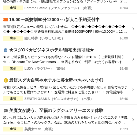
福の時間♪ その他にも、他店舗様でオプションになる『ディープリンパ』や『オイ
ル増量』などメンズエステでは必須とも言えるサービスも当店では基本コースに含
出張
Femme Fatale（ファムファタール）（出張）
16:04
まれております。 その為、「コース料金に+αで支払わなければお楽しみいただけ
ない…」といった部分もございません。 明朗会計にて極上美女との至福のひと時
19:00〜新規割90分12000～♪新人ご予約受付中
をお過ごしください...
※期間限定メニューの割引はございません。 ◇◆◇◆◇◆◇◆◇◆◇◆◇◆◇◆
◇◆◇◆◇◆◇◆◇ 交通費無料地域のご新規様1000円OFF!! 90分13,000円→12,00
0円 120分16,000円→15,000円 150分20,000円→19,000円 ※指名料別途 ◇◆◇◆◇
出張
癒し待夢（いやしたいむ）
16:00
◆◇◆◇◆◇◆◇◆◇◆◇◆◇◆◇◆◇◆◇ 市内の交通費を頂く地域のご新規様1
000円OFF＋10分サービス!! 90分...
★スグOK★ビジネスホテル/自宅出張可能★
★☆ ご新規様もリピーター様もお得なイベント開催中 ☆★ ☆【 ご新規様割引 】
☆ ～ Discount For New Customers ～ 当店を初めてご利用いただくお客様には...
・初回限定で各コース総額より3,000円割引 ☆【 新人割 】☆ ～ New Face Therapi
出張
LUXY（ラグジー）（出張）
15:48
st ～ NEW FACE マークの付いているセラピスト限定 ・各コース総額より3,000円
割引 ☆【...
最短スグ★自宅やホテルに美女呼べちゃいます◎
可愛い大人気セラピスト勢揃い♪ 楽しんでいただける事間違いなし☆ 自宅でもホテ
ルでもどこでも駆けつけます！！ 交通費は料金をご覧ください！！ お電話お待ち
しております(^^♪ TEL070-5654-8310 営業時間;10:00-翌5:00 場所;日本橋、谷九付
出張
ZENITH OSAKA（ゼニスオオサカ）（出張）
15:46
近
美魔女が誘う、至福のラグジュアリーエステ体験
若い女性にはない大人の艶を兼ね備えた美魔女のみを採用したメンズエステ「美魔
女refle」 セラピストのルックス、会話、施術のどれをとっても圧倒的なハイクオ
リティでお客様をお出迎えさせて頂きます。 記憶に残る素敵なお時間をお過ごし
出張
美魔女refle（出張）
15:23
下さいませ。