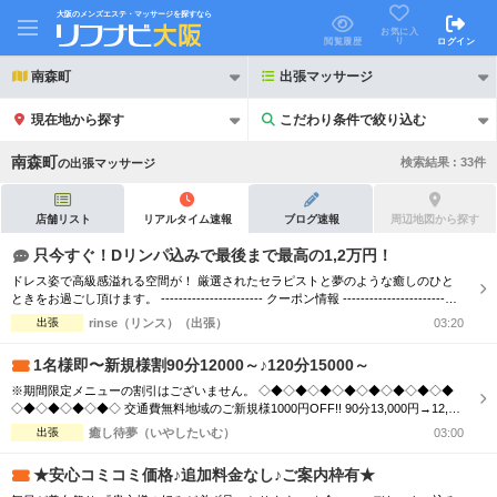
大阪のメンズエステ・マッサージを探すなら
お気に入
り
閲覧履歴
ログイン
南森町
出張マッサージ
現在地から探す
こだわり条件で絞り込む
こだわり条件で絞り込む
南森町
検索結果 :
33
件
の
出張マッサージ
店舗リスト
リアルタイム速報
ブログ速報
周辺地図から探す
只今すぐ！Dリンパ込みで最後まで最高の1,2万円！
ドレス姿で高級感溢れる空間が！ 厳選されたセラピストと夢のような癒しのひと
21時以降も受付
24時以降も受付
ときをお過ごし頂けます。 ----------------------- クーポン情報 -----------------------
【デトックスコース】通常90分 16,000円 ⇒ 70分 12,000円 【ご利用条件】 「リフ
出張
rinse（リンス）（出張）
03:20
初回割引あり
リピーター割引あり
ナビを見た」と言ってご予約いただいたお客様 ※指名料別途、エリア限定 お客様
からのご...
1名様即〜新規様割90分12000～♪120分15000～
団体割引
ポイントカード有
※期間限定メニューの割引はございません。 ◇◆◇◆◇◆◇◆◇◆◇◆◇◆◇◆
◇◆◇◆◇◆◇◆◇ 交通費無料地域のご新規様1000円OFF!! 90分13,000円→12,00
キャッシュレス決済OK
領収証発行可
0円 120分16,000円→15,000円 150分20,000円→19,000円 ※指名料別途 ◇◆◇◆◇
出張
癒し待夢（いやしたいむ）
03:00
◆◇◆◇◆◇◆◇◆◇◆◇◆◇◆◇◆◇◆◇ 市内の交通費を頂く地域のご新規様1
2名様歓迎
団体様歓迎
000円OFF＋10分サービス!! 90分...
★安心コミコミ価格♪追加料金なし♪ご案内枠有★