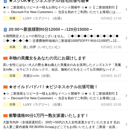
★スグOK★ビジネスホテル/自宅出張可能★
★☆ ご新規様もリピーター様もお得なイベント開催中 ☆★ ☆【 ご新規様割引 】
☆ ～ Discount For New Customers ～ 当店を初めてご利用いただくお客様には...
・初回限定で各コース総額より3,000円割引 ☆【 新人割 】☆ ～ New Face Therapi
出張
LUXY（ラグジー）（出張）
8月08日 17:43
st ～ NEW FACE マークの付いているセラピスト限定 ・各コース総額より3,000円
割引 ☆【...
20:00〜新規様割90分12000～♪120分15000～
※期間限定メニューの割引はございません。 ◇◆◇◆◇◆◇◆◇◆◇◆◇◆◇◆
◇◆◇◆◇◆◇◆◇ 交通費無料地域のご新規様1000円OFF!! 90分13,000円→12,00
0円 120分16,000円→15,000円 150分20,000円→19,000円 ※指名料別途 ◇◆◇◆◇
出張
癒し待夢（いやしたいむ）
8月08日 17:00
◆◇◆◇◆◇◆◇◆◇◆◇◆◇◆◇◆◇◆◇ 市内の交通費を頂く地域のご新規様1
000円OFF＋10分サービス!! 90分...
本物の美魔女をあなたの元にお届けします
若い女性にはない大人の艶を兼ね備えた美魔女のみを採用したメンズエステ「美魔
女refle」 セラピストのルックス、会話、施術のどれをとっても圧倒的なハイクオ
リティでお客様をお出迎えさせて頂きます。 記憶に残る素敵なお時間をお過ごし
出張
美魔女refle（出張）
8月08日 16:27
下さいませ。 容姿、接客全てを兼ねそろえた美魔女が多数ご案内可能♪ 必ず会った
瞬間ガッツポーズをしたくなる女性 また虜になってしまう程、ドハマり注意！！
★オイルドバドバ！★ビジネスホテル出張可能！
是非この機会に日頃...
★☆ ご新規様もリピーター様もお得なイベント開催中 ☆★ ☆【 ご新規様割引 】
☆ ～ Discount For New Customers ～ 当店を初めてご利用いただくお客様には...
・初回限定で各コース総額より3,000円割引 ☆【 新人割 】☆ ～ New Face Therapi
出張
LUXY（ラグジー）（出張）
8月08日 15:55
st ～ NEW FACE マークの付いているセラピスト限定 ・各コース総額より3,000円
割引 ☆【...
衝撃価格90分1万円〜熟女派遣いたします！
大阪市内外（全域派遣対応） 20代〜50代の大人女性派遣させていただきます 乱れ
る人妻ご案内速報 RE:BORN Groupはどこでもお伺いいたします ご新規・会員様