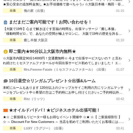
★安心安全の追加料金無し ★お手頃価格で遊べちゃう♪ ☆大阪日本橋・梅田・谷
九・天王寺エリア ☆朝10時～翌朝6時まで営業中♀ ☆大阪全域出張対応♪ ☆毎日18
出張
俺の家（出張）
01:15
時～大阪市内交通費無料♪ ホテルで♪ご自宅で♪ 厳選された可愛いセラピストと 素
敵なひとときをお過ごし下さい♂
まだまだご案内可能です！お問い合わせを！
【大阪で19年】心まで解きほぐす至福の時間を。出張マッサージ「癒し本舗」
「移動時間ゼロ」で、あなたの空間が極上サロンに。 大阪で19年の歴史を誇る
「癒し本舗」は、技術はもちろん、お一人おひとりに寄り添う「おもてなし」を何
出張
癒し本舗 大阪店
01:10
より大切にしています。 ■選ばれる理由 ・熟練の技術：ボディケア、オイル、タ
イ古式など5種の本格メニュー。 ・高い接遇力：身体の疲れだけでなく、心も軽く
即ご案内★90分以上大阪市内無料★
なるホスピタリティをお...
☆大阪市内限定90分14000円！交通費無料☆ 今まで出張サービスないの？ と言わ
れ続けたミセスファムファタールが今回出張サービス初めてしまいました！ エリ
アによっては交通費の差が出ますので詳細はTELにてお伝えさせて頂きます。 90
出張
Mrs.Femme Fatale（ミセスファムファタール）（出張）
01:07
分コース14000円 120分コース18000円 でのご案内☆ 是非この機会に一度お電話お
待ちしております
10日昼空☆リンガムプレゼント☆出張&ルーム
本町にルームもあります 120分以上のジャップカサイご利用の方にリンガムマッサ
ージをプレゼント中☆希望の方はご予約時にお申し付けください♪ご予約時以外の
申し付けはオプションとなります 個人店&人気店のため「今からすぐ」のご予約は
出張
Ritz（リッツ）
00:42
難しいことがあります。早めのご予約を推奨します 数少ない朝～夕方の出張マッ
サージ店です 朝は9時～ご利用可能です。 免疫力アップ!疲労感軽減 妊活、不妊、
★オイルドバドバ！★ビジネスホテル出張可能！
尿...
★☆ ご新規様もリピーター様もお得なイベント開催中 ☆★ ☆【 ご新規様割引 】
☆ ～ Discount For New Customers ～ 当店を初めてご利用いただくお客様には...
・初回限定で各コース総額より3,000円割引 ☆【 新人割 】☆ ～ New Face Therapi
出張
LUXY（ラグジー）（出張）
00:41
st ～ NEW FACE マークの付いているセラピスト限定 ・各コース総額より3,000円