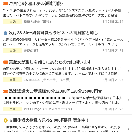
割引 ☆【...
ご自宅&各種ホテル派遣可能♪
25～45歳の厳選された「オトナ女子」専門メンズエステ 大量のホットオイルを使
用したドバドバ系オイルマッサージと 清潔感溢れる艶やかなオトナ女子と融合
で、優雅なひと時をお楽しみください。 【新規割引】ご新規様にお得♪ ご新規様限
出張
薔薇と紳士（出張）
8月08日 21:34
定で総額から『3,000円』割引！ 90分 16,500円 → 13,500円（税込） 120分
22,000円 → 19,000円（税込） ※150分以上も適用可♪ ...
次は23:30〜綺麗可愛セラピストの高施術と癒し
ご新規様¥1000割引、リピーター様10分延長付き (ボディケアを除く) 全部のコース
に、ヘッドマッサージと足裏マッサージが付いています。 ☆オイルコース ☆オイ
ルミックスコース 90分 ￥13,000→¥12,000 120分 ￥16,000→¥15,000 150分 ￥20,0
出張
天使の癒し
8月08日 21:31
00→¥19,000 180分 ￥24,000→¥23,000 ☆ボディケアマッサージコース 90分 ￥1...
美魔女が癒しを施しにあなたの元に伺います
自宅やホテルで癒しのマッサージをお届けします♪ 19:00以降は出張も承ります ご
自宅やご滞在中のホテルに迅速にご派遣します。 ルームと変わらずに当店自慢の
美魔女による、癒しのマッサージをご堪能ください 出張アロマトリートメントコ
出張
LA BELLA（ラベーラ）（出張）
8月08日 21:27
ース 100分14000円 出張ラージオイルコース 100分17000円 ※指名は＋1000円 ※
派遣地域により別途交通費
迅速派遣★ご新規様90分12000円120分15000円★
□■□■□■□■□■□■□■□■□■□■□■□■□■□■□■□ 30代 40代 50代の清潔感溢れる日本人
女性セラピストを ご自宅やご宿泊先等へ派遣させて頂きます。 時を忘れてしまう
程の癒しと心のこもった おもてなしをお届けします。 □■□■□■□■□■□■□■□■□■□
出張
Mrs.Curage（ミセスクラージュ）
8月08日 21:23
■□■□■□■□■□■□ お客様の日々のお疲れやストレスを心身共に癒す為 優しさ・気
配り・思いやりのある大人女性が心を込めて施術...
☆団体様大歓迎☆只今2,000円割引実施中！
一度利用してみようかなと思っていただいたお客様！ 当店に目を止めていただき
ありがとうございます！ ☆新規割☆ 全コース2,000円OFF 70分14,000円→12,000