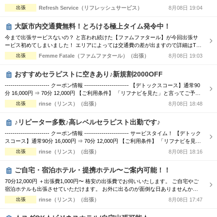
すも良し！ オイルセラピーで体の深部からゆったりするも良し！ ★高リピートの
出張
Refresh Service（リフレッシュサービス）
8月08日 19:04
スタッフが多数出勤★ リフレッシュサービスでは、 技術接遇研修検定をクリアし
た女性セラピストがお伺いします！ 男性、女性、ご夫婦などでもお気軽にご利用
大阪市内交通費無料！とろける極上タイム発令中！
いただけます。 ー...
今まで出張サービスないの？ と言われ続けた【ファムファタール】が今回出張サ
ービス初めてしまいました！ エリアによっては交通費の差が出ますので詳細はTEL
にてお伝えさせて頂きます。 90分コース16000円 120分コース21000円 でのご案内
出張
Femme Fatale（ファムファタール）（出張）
8月08日 19:03
☆ 是非この機会に一度お電話お待ちしております。 --------- 大阪市中央区高津付近
文楽劇場から徒歩3分 日本橋・谷町九丁目より徒歩5分 ...
おすすめセラピストに空きあり♪新規割2000OFF
----------------------- クーポン情報 ----------------------- 【デトックスコース】通常90
分 16,000円 ⇒ 70分 12,000円 【ご利用条件】 「リフナビを見た」と言ってご予約
いただいたお客様 ※指名料別途、エリア限定 お客様からのご予約お問い合わせ心
出張
rinse（リンス）（出張）
8月08日 18:48
よりお待ち致しております(*^_^*) 出張・ホテルルーム型メンズエステ rinse〜リ...
♪リピーター多数♪高レベルセラピスト出勤です♪
----------------------- クーポン情報 ----------------------- サービスタイム！ 【デトック
スコース】通常90分 16,000円 ⇒ 70分 12,000円 【ご利用条件】 「リフナビを見
た」と言ってご予約いただいたお客様 ※指名料別途、エリア限定 お客様からのご
出張
rinse（リンス）（出張）
8月08日 18:16
予約お問い合わせ心よりお待ち致しております(*^_^*) 出張・ホテルルーム型メ...
ご自宅・宿泊ホテル・提携ホテル〜ご案内可能！！
70分12,000円 ＋出張費1,000円〜 格安の出張費でお伺いいたします。 ご自宅やご
宿泊ホテルも出張させていただけます。 お外に出るのが面倒な日ありませんか？
雨が降ってて濡れるのが嫌な日ありませんか？ 極秘オプションで五感全てお楽し
出張
rinse（リンス）（出張）
8月08日 17:47
みください。