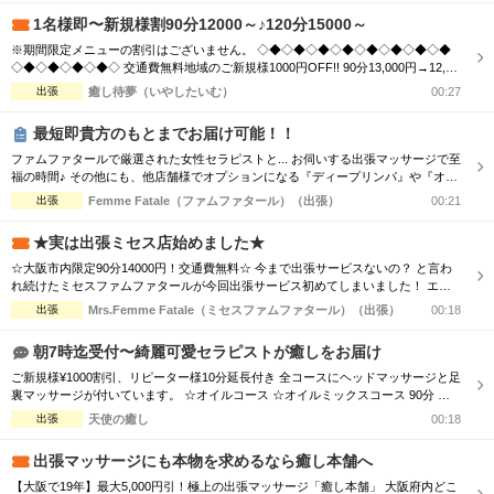
割引 ☆【...
1名様即〜新規様割90分12000～♪120分15000～
※期間限定メニューの割引はございません。 ◇◆◇◆◇◆◇◆◇◆◇◆◇◆◇◆
◇◆◇◆◇◆◇◆◇ 交通費無料地域のご新規様1000円OFF!! 90分13,000円→12,00
0円 120分16,000円→15,000円 150分20,000円→19,000円 ※指名料別途 ◇◆◇◆◇
出張
癒し待夢（いやしたいむ）
00:27
◆◇◆◇◆◇◆◇◆◇◆◇◆◇◆◇◆◇◆◇ 市内の交通費を頂く地域のご新規様1
000円OFF＋10分サービス!! 90分...
最短即貴方のもとまでお届け可能！！
ファムファタールで厳選された女性セラピストと... お伺いする出張マッサージで至
福の時間♪ その他にも、他店舗様でオプションになる『ディープリンパ』や『オイ
ル増量』などメンズエステでは必須とも言えるサービスも当店では基本コースに含
出張
Femme Fatale（ファムファタール）（出張）
00:21
まれております。 その為、「コース料金に+αで支払わなければお楽しみいただけ
ない…」といった部分もございません。 明朗会計にて極上美女との至福のひと時
★実は出張ミセス店始めました★
をお過ごしください...
☆大阪市内限定90分14000円！交通費無料☆ 今まで出張サービスないの？ と言わ
れ続けたミセスファムファタールが今回出張サービス初めてしまいました！ エリ
アによっては交通費の差が出ますので詳細はTELにてお伝えさせて頂きます。 90
出張
Mrs.Femme Fatale（ミセスファムファタール）（出張）
00:18
分コース14000円 120分コース18000円 でのご案内☆ 是非この機会に一度お電話お
待ちしております
朝7時迄受付〜綺麗可愛セラピストが癒しをお届け
ご新規様¥1000割引、リピーター様10分延長付き 全コースにヘッドマッサージと足
裏マッサージが付いています。 ☆オイルコース ☆オイルミックスコース 90分 ￥1
3,000→¥12,000 120分 ￥16,000→¥15,000 150分 ￥20,000→¥19,000 180分 ￥24,00
出張
天使の癒し
00:18
0→¥23,000 ☆ボディケアマッサージコース 90分 ￥11,000→¥10,000...
出張マッサージにも本物を求めるなら癒し本舗へ
【大阪で19年】最大5,000円引！極上の出張マッサージ「癒し本舗」 大阪府内どこ