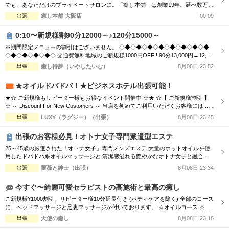
でも、あなただけのプライベートサロンに。「癒し本舗」は創業19年、延べ数万回
の実績を誇る出張専門店です。厳選されたセラピストが、ご自宅やホテルへ至福の
出張
癒し本舗 大阪店
00:09
癒しをお届けします。 ■選べる5つの本格メニュー ・ボディケア：コリを芯から解
きほぐす ・アロマオイル：香りと手技で心身を解放 ・ヘッドスパ：眼精疲労・睡
0:10〜新規様割90分12000～♪120分15000～
眠不足に ...
※期間限定メニューの割引はございません。 ◇◆◇◆◇◆◇◆◇◆◇◆◇◆◇◆
◇◆◇◆◇◆◇◆◇ 交通費無料地域のご新規様1000円OFF!! 90分13,000円→12,00
0円 120分16,000円→15,000円 150分20,000円→19,000円 ※指名料別途 ◇◆◇◆◇
出張
癒し待夢（いやしたいむ）
8月08日 23:52
◆◇◆◇◆◇◆◇◆◇◆◇◆◇◆◇◆◇◆◇ 市内の交通費を頂く地域のご新規様1
000円OFF＋10分サービス!! 90分...
★オイルドバドバ！★ビジネスホテル出張可能！
★☆ ご新規様もリピーター様もお得なイベント開催中 ☆★ ☆【 ご新規様割引 】
☆ ～ Discount For New Customers ～ 当店を初めてご利用いただくお客様には...
・初回限定で各コース総額より3,000円割引 ☆【 新人割 】☆ ～ New Face Therapi
出張
LUXY（ラグジー）（出張）
8月08日 23:45
st ～ NEW FACE マークの付いているセラピスト限定 ・各コース総額より3,000円
割引 ☆【...
出張のお客様必見！オトナ女子専門派遣型エステ
25～45歳の厳選された「オトナ女子」専門メンズエステ 大量のホットオイルを使
用したドバドバ系オイルマッサージと 清潔感溢れる艶やかなオトナ女子と融合
で、優雅なひと時をお楽しみください。 【新規割引】ご新規様にお得♪ ご新規様限
出張
薔薇と紳士（出張）
8月08日 23:34
定で総額から『3,000円』割引！ 90分 16,500円 → 13,500円（税込） 120分
22,000円 → 19,000円（税込） ※150分以上も適用可♪ ...
今すぐ〜綺麗可愛セラピストの高施術と最高の癒し
ご新規様¥1000割引、リピーター様10分延長付き (ボディケアを除く) 全部のコース
に、ヘッドマッサージと足裏マッサージが付いております。 ☆オイルコース ☆オ
イルミックスコース 90分 ￥13,000→¥12,000 120分 ￥16,000→¥15,000 150分 ￥2
出張
天使の癒し
8月08日 23:18
0,000→¥19,000 180分 ￥24,000→¥23,000 ☆ボディケアマッサージコース 90分