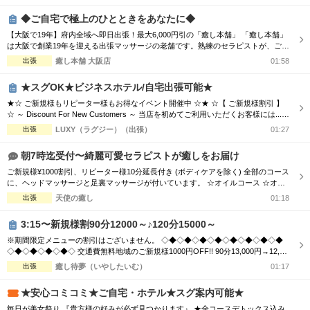
接遇研修検定をクリアした女性セラピストがお伺いします！ 男性、女性、ご夫婦
◆ご自宅で極上のひとときをあなたに◆
などでもお気軽にご利...
【大阪で19年】府内全域へ即日出張！最大6,000円引の「癒し本舗」 「癒し本舗」
は大阪で創業19年を迎える出張マッサージの老舗です。熟練のセラピストが、ご自
宅や宿泊先をあなただけの極上サロンへと変貌させます。 ■大阪府全域へスピード
出張
癒し本舗 大阪店
01:58
派遣！ 「今すぐ癒されたい」という声に応え、府内全域どこでもお伺いします。
■気分で選べる5つの本格ケア ・ボディケア（揉みほぐし） ・至福のアロマオイル
★スグOK★ビジネスホテル/自宅出張可能★
・快...
★☆ ご新規様もリピーター様もお得なイベント開催中 ☆★ ☆【 ご新規様割引 】
☆ ～ Discount For New Customers ～ 当店を初めてご利用いただくお客様には...
・初回限定で各コース総額より3,000円割引 ☆【 新人割 】☆ ～ New Face Therapi
出張
LUXY（ラグジー）（出張）
01:27
st ～ NEW FACE マークの付いているセラピスト限定 ・各コース総額より3,000円
割引 ☆【...
朝7時迄受付〜綺麗可愛セラピストが癒しをお届け
ご新規様¥1000割引、リピーター様10分延長付き (ボディケアを除く) 全部のコース
に、ヘッドマッサージと足裏マッサージが付いています。 ☆オイルコース ☆オイ
ルミックスコース 90分 ￥13,000→¥12,000 120分 ￥16,000→¥15,000 150分 ￥20,0
出張
天使の癒し
01:18
00→¥19,000 180分 ￥24,000→¥23,000 ☆ボディケアマッサージコース 90分 ￥1...
3:15〜新規様割90分12000～♪120分15000～
※期間限定メニューの割引はございません。 ◇◆◇◆◇◆◇◆◇◆◇◆◇◆◇◆
◇◆◇◆◇◆◇◆◇ 交通費無料地域のご新規様1000円OFF!! 90分13,000円→12,00
0円 120分16,000円→15,000円 150分20,000円→19,000円 ※指名料別途 ◇◆◇◆◇
出張
癒し待夢（いやしたいむ）
01:17
◆◇◆◇◆◇◆◇◆◇◆◇◆◇◆◇◆◇◆◇ 市内の交通費を頂く地域のご新規様1
000円OFF＋10分サービス!! 90分...
★安心コミコミ★ご自宅・ホテル★スグ案内可能★
毎日が美女祭り 『貴方様の好みが必ず見つかります』 ★全コースデトックス込み