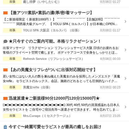
0円 120分16,000円→15,000円 150分20,000円→19,000円 ※指名料別途 ◇◆◇◆◇
出張
癒し待夢（いやしたいむ）
8月08日 01:27
◆◇◆◇◆◇◆◇◆◇◆◇◆◇◆◇◆◇◆◇ 市内の交通費を頂く地域のご新規様1
000円OFF＋10分サービス!! 90分...
【激アツ!!素肌×素肌の濃/厚/密/着マッサージ】
【ご新規様限定《 新規割1000円 》】 ￣￣￣￣￣￣￣￣￣【店舗説明】￣￣￣￣￣
￣￣￣￣ 関西最大級グループ、 【 YOLU SPA ( ヨルスパ ) 】が日本橋にOPEN！
あなたの常識を超える、 「五感ブチヌクとびきり体験」を提供いたします。 お客
出張
YOLU SPA 大阪店（ヨルスパ）（出張）
8月08日 01:17
様に、選ばれる、愛される、ハマってしまう、 そんな” エリアNo.1 ” メンズエステ
店を目指します。 ＿＿＿＿＿＿＿＿＿＿＿＿＿＿＿＿...
★只今すぐのご案内可能。本格リラクゼーション！
出張マッサージ リラクゼーション リフレッシュサービス大阪 日頃のお疲れをお
客様のプライベート空間で癒します。 ボディケアコースで全身をしっかりとほぐ
すも良し！ オイルセラピーで体の深部からゆったりするも良し！ ★高リピートの
出張
Refresh Service（リフレッシュサービス）
8月08日 00:33
スタッフが多数出勤★ リフレッシュサービスでは、 技術接遇研修検定をクリアし
た女性セラピストがお伺いします！ 男性、女性、ご夫婦などでもお気軽にご利用
【あの美魔女リフレがついに出張対応開始です】
いただけます。 ー...
若い女性にはない大人の艶を兼ね備えた美魔女のみを採用したメンズエステ「美魔
女refle」 セラピストのルックス、会話、施術のどれをとっても圧倒的なハイクオ
リティでお客様をお出迎えさせて頂きます。 記憶に残る素敵なお時間をお過ごし
出張
美魔女refle（出張）
8月08日 00:23
下さいませ。 容姿、接客全てを兼ねそろえた美魔女が多数ご案内可能♪ 必ず会った
瞬間ガッツポーズをしたくなる女性 また虜になってしまう程、ドハマり注意！！
迅速派遣★ご新規様90分12000円120分15000円★
是非この機会に日頃...
□■□■□■□■□■□■□■□■□■□■□■□■□■□■□■□ 30代 40代 50代の清潔感溢れる日本人
女性セラピストを ご自宅やご宿泊先等へ派遣させて頂きます。 時を忘れてしまう
程の癒しと心のこもった おもてなしをお届けします。 □■□■□■□■□■□■□■□■□■□
出張
Mrs.Curage（ミセスクラージュ）
8月07日 23:05
■□■□■□■□■□■□ お客様の日々のお疲れやストレスを心身共に癒す為 優しさ・気
配り・思いやりのある大人女性が心を込めて施術...
今すぐ〜綺麗可愛セラピストが最高の癒しをお届け