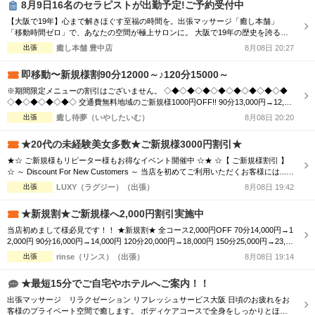
8月9日16名のセラピストが出勤予定!ご予約受付中
【大阪で19年】心まで解きほぐす至福の時間を。出張マッサージ「癒し本舗」
「移動時間ゼロ」で、あなたの空間が極上サロンに。 大阪で19年の歴史を誇る
「癒し本舗」は、技術はもちろん、お一人おひとりに寄り添う「おもてなし」を何
出張
癒し本舗 豊中店
8月08日 20:27
より大切にしています。 ■選ばれる理由 ・熟練の技術：ボディケア、オイル、タ
イ古式など5種の本格メニュー。 ・高い接遇力：身体の疲れだけでなく、心も軽く
即移動〜新規様割90分12000～♪120分15000～
なるホスピタリティをお...
※期間限定メニューの割引はございません。 ◇◆◇◆◇◆◇◆◇◆◇◆◇◆◇◆
◇◆◇◆◇◆◇◆◇ 交通費無料地域のご新規様1000円OFF!! 90分13,000円→12,00
0円 120分16,000円→15,000円 150分20,000円→19,000円 ※指名料別途 ◇◆◇◆◇
出張
癒し待夢（いやしたいむ）
8月08日 20:20
◆◇◆◇◆◇◆◇◆◇◆◇◆◇◆◇◆◇◆◇ 市内の交通費を頂く地域のご新規様1
000円OFF＋10分サービス!! 90分...
★20代の未経験美女多数★ご新規様3000円割引★
★☆ ご新規様もリピーター様もお得なイベント開催中 ☆★ ☆【 ご新規様割引 】
☆ ～ Discount For New Customers ～ 当店を初めてご利用いただくお客様には...
・初回限定で各コース総額より3,000円割引 ☆【 新人割 】☆ ～ New Face Therapi
出張
LUXY（ラグジー）（出張）
8月08日 19:42
st ～ NEW FACE マークの付いているセラピスト限定 ・各コース総額より3,000円
割引 ☆【...
★新規割★ご新規様へ2,000円割引実施中
当店初めまして様必見です！！ ★新規割★ 全コース2,000円OFF 70分14,000円→1
2,000円 90分16,000円→14,000円 120分20,000円→18,000円 150分25,000円→23,00
0円 180分30,000円→28,000円 ※ディープリンパ込、指名料別途 是非一度お試しく
出張
rinse（リンス）（出張）
8月08日 19:14
ださいませ！ ご自宅出張・ホテルルーム型メンズエステ 【rinse〜リンス〜...
★最短15分でご自宅やホテルへご案内！！
出張マッサージ リラクゼーション リフレッシュサービス大阪 日頃のお疲れをお
客様のプライベート空間で癒します。 ボディケアコースで全身をしっかりとほぐ