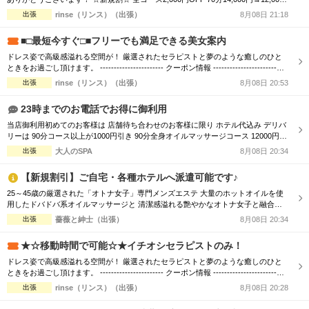
円 90分16,000円→14,000円 120分20,000円→18,000円 150分25,000円→23,000円 1
出張
rinse（リンス）（出張）
8月08日 21:18
80分30,000円→28,000円 ※ディープリンパ込、指名料別途 是非お得に利用してみ
てくだ...
■□最短今すぐ□■フリーでも満足できる美女案内
ドレス姿で高級感溢れる空間が！ 厳選されたセラピストと夢のような癒しのひと
ときをお過ごし頂けます。 ----------------------- クーポン情報 -----------------------
【デトックスコース】通常90分 16,000円 ⇒ 70分 12,000円 【ご利用条件】 「リフ
出張
rinse（リンス）（出張）
8月08日 20:53
ナビを見た」と言ってご予約いただいたお客様 ※指名料別途、エリア限定 お客様
からのご...
23時までのお電話でお得に御利用
当店御利用初めてのお客様は 店舗待ち合わせのお客様に限り ホテル代込み デリバ
リーは 90分コース以上が1000円引き 90分全身オイルマッサージコース 12000円→
→11000円 120分全身オイルマッサージコース 20000円→→18000円 でお楽しみ頂
出張
大人のSPA
8月08日 20:34
けます ※更に指名料サービス ※オプションは別料金
【新規割引】ご自宅・各種ホテルへ派遣可能です♪
25～45歳の厳選された「オトナ女子」専門メンズエステ 大量のホットオイルを使
用したドバドバ系オイルマッサージと 清潔感溢れる艶やかなオトナ女子と融合
で、優雅なひと時をお楽しみください。 【新規割引】ご新規様にお得♪ ご新規様限
出張
薔薇と紳士（出張）
8月08日 20:34
定で総額から『3,000円』割引！ 90分 16,500円 → 13,500円（税込） 120分
22,000円 → 19,000円（税込） ※150分以上も適用可♪ ...
★☆移動時間で可能☆★イチオシセラピストのみ！
ドレス姿で高級感溢れる空間が！ 厳選されたセラピストと夢のような癒しのひと
ときをお過ごし頂けます。 ----------------------- クーポン情報 -----------------------
【デトックスコース】通常90分 16,000円 ⇒ 70分 12,000円 【ご利用条件】 「リフ
出張
rinse（リンス）（出張）
8月08日 20:28
ナビを見た」と言ってご予約いただいたお客様 ※指名料別途、エリア限定 お客様
からのご...