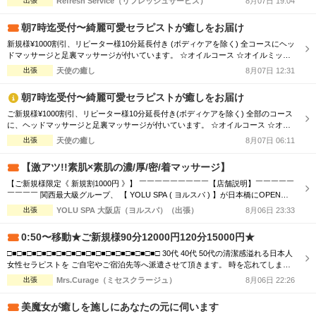
出張
Refresh Service（リフレッシュサービス）
8月07日 19:04
スタッフが多数出勤★ リフレッシュサービスでは、 技術接遇研修検定をクリアし
た女性セラピストがお伺いします！ 男性、女性、ご夫婦などでもお気軽にご利用
朝7時迄受付〜綺麗可愛セラピストが癒しをお届け
いただけます。 ー...
新規様¥1000割引、リピーター様10分延長付き (ボディケアを除く) 全コースにヘッ
ドマッサージと足裏マッサージが付いています。 ☆オイルコース ☆オイルミック
スコース 90分 ￥13,000→¥12,000 120分 ￥16,000→¥15,000 150分 ￥20,000→¥19,
出張
天使の癒し
8月07日 12:31
000 180分 ￥24,000→¥23,000 ☆ボディケアマッサージコース 90分 ￥11,000...
朝7時迄受付〜綺麗可愛セラピストが癒しをお届け
ご新規様¥1000割引、リピーター様10分延長付き(ボディケアを除く) 全部のコース
に、ヘッドマッサージと足裏マッサージが付いています。 ☆オイルコース ☆オイ
ルミックスコース 90分 ￥13,000→¥12,000 120分 ￥16,000→¥15,000 150分 ￥20,0
出張
天使の癒し
8月07日 06:11
00→¥19,000 180分 ￥24,000→¥23,000 ☆ボディケアマッサージコース 90分 ￥1
1...
【激アツ!!素肌×素肌の濃/厚/密/着マッサージ】
【ご新規様限定《 新規割1000円 》】 ￣￣￣￣￣￣￣￣￣【店舗説明】￣￣￣￣￣
￣￣￣￣ 関西最大級グループ、 【 YOLU SPA ( ヨルスパ ) 】が日本橋にOPEN！
あなたの常識を超える、 「五感ブチヌクとびきり体験」を提供いたします。 お客
出張
YOLU SPA 大阪店（ヨルスパ）（出張）
8月06日 23:33
様に、選ばれる、愛される、ハマってしまう、 そんな” エリアNo.1 ” メンズエステ
店を目指します。 ＿＿＿＿＿＿＿＿＿＿＿＿＿＿＿＿...
0:50〜移動★ご新規様90分12000円120分15000円★
□■□■□■□■□■□■□■□■□■□■□■□■□■□■□■□ 30代 40代 50代の清潔感溢れる日本人
女性セラピストを ご自宅やご宿泊先等へ派遣させて頂きます。 時を忘れてしまう
程の癒しと心のこもった おもてなしをお届けします。 □■□■□■□■□■□■□■□■□■□
出張
Mrs.Curage（ミセスクラージュ）
8月06日 22:26
■□■□■□■□■□■□ お客様の日々のお疲れやストレスを心身共に癒す為 優しさ・気
配り・思いやりのある大人女性が心を込めて施術...
美魔女が癒しを施しにあなたの元に伺います