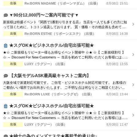
と特典も盛り沢山 一度、お試しくださいませ RE:BORN Group 標準サービス スタ
出張
Re:BORN MADAME（リボーンマダム）（出張）
8月08日 15:51
ンダードコース内容 衣装 泡洗体 鼠蹊部ケア オイル増まし 20代後半か
ら50代のえろえろマダム待機中 一度お電話下さいま...
▼90分12,000円〜ご案内可能です▼
新規様は特盛イベント『関西で1番割り引きする店』 当店を一人でも多くの方に知
って頂くために、トコトン追及しております。 質・価格・その他企画も含めて ま
ずはご利用いただきたいので お電話を持ってご連絡お願い致します。 よろしくお
出張
Re:BORN ESTHE（リボーンエステ）（出張）
8月08日 14:38
願い申し上げます。
★スグOK★ビジネスホテル/自宅出張可能★
★☆ ご新規様もリピーター様もお得なイベント開催中 ☆★ ☆【 ご新規様割引 】
☆ ～ Discount For New Customers ～ 当店を初めてご利用いただくお客様には...
・初回限定で各コース総額より3,000円割引 ☆【 新人割 】☆ ～ New Face Therapi
出張
LUXY（ラグジー）（出張）
8月08日 13:55
st ～ NEW FACE マークの付いているセラピスト限定 ・各コース総額より3,000円
割引 ☆【...
【大阪モデルASK最高級キャストご案内】
大阪全域で派遣対応可能です。 ご自宅・ビジネスホテル対応可能です。 お客様の
ご都合いい場所でお出向きいたします。 ご不明な点は何なりとご相談くださいま
せ。 よろしくお願いいたします。
出張
Re:BORN LUXE（リボーンラグゼ）（出張）
8月08日 13:44
★スグOK★ビジネスホテル/自宅出張可能★
★☆ ご新規様もリピーター様もお得なイベント開催中 ☆★ ☆【 ご新規様割引 】
☆ ～ Discount For New Customers ～ 当店を初めてご利用いただくお客様には...
・初回限定で各コース総額より3,000円割引 ☆【 新人割 】☆ ～ New Face Therapi
出張
LUXY（ラグジー）（出張）
8月08日 11:47
st ～ NEW FACE マークの付いているセラピスト限定 ・各コース総額より3,000円
割引 ☆【...
★紳士の為のメンズエステ★事前予約承り中♪