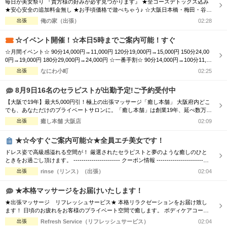
毎日が美女祭り 『貴方様の好みが必ず見つかります』 ★全コースデトックス込み
完全個室
半個室あり
★安心安全の追加料金無し ★お手頃価格で遊べちゃう♪ ☆大阪日本橋・梅田・谷
九・天王寺エリア ☆朝10時～翌朝6時まで営業中♀ ☆大阪全域出張対応♪ ☆毎日18
出張
俺の家（出張）
02:28
ペアルームあり
シャワー室完備
時～大阪市内交通費無料♪ ホテルで♪ご自宅で♪ 厳選された可愛いセラピストと 素
敵なひとときをお過ごし下さい♂
☆イベント開催！☆本日5時までご案内可能！すぐ
フットバスあり
岩盤浴あり
☆月間イベント☆ 90分14,000円→11,000円 120分19,000円→15,000円 150分24,00
0円→19,000円 180分29,000円→24,000円 ☆一番手割☆ 90分14,000円→100分11,0
専用駐車場あり
有資格者在籍
00円 120分19,000円→130分15,000円 150分24,000円→160分19,000円 180分29,000
出張
なにわ小町
02:25
円→190分24,000円 ☆オプション☆ ...
日本人スタッフのみ
女性スタッフのみ
8月9日16名のセラピストが出勤予定!ご予約受付中
スタッフ指名可
Ｗセラピスト
【大阪で19年】最大5,000円引！極上の出張マッサージ「癒し本舗」 大阪府内どこ
でも、あなただけのプライベートサロンに。「癒し本舗」は創業19年、延べ数万回
の実績を誇る出張専門店です。厳選されたセラピストが、ご自宅やホテルへ至福の
駅から徒歩5分以内
出張
癒し本舗 大阪店
02:09
癒しをお届けします。 ■選べる5つの本格メニュー ・ボディケア：コリを芯から解
きほぐす ・アロマオイル：香りと手技で心身を解放 ・ヘッドスパ：眼精疲労・睡
★☆今すぐご案内可能☆★全員エチ美女です！
眠不足に ...
こだわり条件を変更
ドレス姿で高級感溢れる空間が！ 厳選されたセラピストと夢のような癒しのひと
ときをお過ごし頂けます。 ----------------------- クーポン情報 -----------------------
【デトックスコース】通常90分 16,000円 ⇒ 70分 12,000円 【ご利用条件】 「リフ
出張
rinse（リンス）（出張）
02:04
閉じる
ナビを見た」と言ってご予約いただいたお客様 ※指名料別途、エリア限定 お客様
からのご...
★本格マッサージをお届けいたします！
★出張マッサージ リフレッシュサービス★ 本格リラクゼーションをお届け致し
ます！ 日頃のお疲れをお客様のプライベート空間で癒します。 ボディケアコース
で全身をしっかりとほぐすも良し！ オイルセラピーで体の深部からゆったりする
出張
Refresh Service（リフレッシュサービス）
02:04
も良し！ ★高リピートのスタッフが多数出勤★ リフレッシュサービスでは、 技術