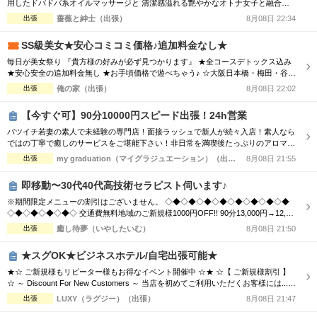
用したドバドバ系オイルマッサージと 清潔感溢れる艶やかなオトナ女子と融合
で、優雅なひと時をお楽しみください。 【新規割引】ご新規様にお得♪ ご新規様限
出張
薔薇と紳士（出張）
8月08日 22:34
定で総額から『3,000円』割引！ 90分 16,500円 → 13,500円（税込） 120分
22,000円 → 19,000円（税込） ※150分以上も適用可♪ ...
SS級美女★安心コミコミ価格♪追加料金なし★
毎日が美女祭り 『貴方様の好みが必ず見つかります』 ★全コースデトックス込み
★安心安全の追加料金無し ★お手頃価格で遊べちゃう♪ ☆大阪日本橋・梅田・谷
九・天王寺エリア ☆朝10時～翌朝6時まで営業中♀ ☆大阪全域出張対応♪ ☆毎日18
出張
俺の家（出張）
8月08日 22:02
時～大阪市内交通費無料♪ ホテルで♪ご自宅で♪ 厳選された可愛いセラピストと 素
敵なひとときをお過ごし下さい♂
【今すぐ可】90分10000円スピード出張！24h営業
バツイチ若妻の素人で未経験の専門店！面接ラッシュで新人が続々入店！素人なら
ではの丁寧で癒しのサービスをご堪能下さい！非日常を満喫後たっぷりのアロマオ
イルトリートメントで心体を癒してください！ ■□■□■□■□■□■□■□■□■□■□■□
出張
my graduation（マイグラジュエーション）（出張）
8月08日 21:55
【Aroma&Spaコース】 ・90分￥10000 ・120分￥15000 □■□■□■□■□■□■□■□■□■
□ ・素人の未経験セラピスト続々入店！ ...
即移動〜30代40代高技術セラピスト伺います♪
※期間限定メニューの割引はございません。 ◇◆◇◆◇◆◇◆◇◆◇◆◇◆◇◆
◇◆◇◆◇◆◇◆◇ 交通費無料地域のご新規様1000円OFF!! 90分13,000円→12,00
0円 120分16,000円→15,000円 150分20,000円→19,000円 ※指名料別途 ◇◆◇◆◇
出張
癒し待夢（いやしたいむ）
8月08日 21:50
◆◇◆◇◆◇◆◇◆◇◆◇◆◇◆◇◆◇◆◇ 市内の交通費を頂く地域のご新規様1
000円OFF＋10分サービス!! 90分...
★スグOK★ビジネスホテル/自宅出張可能★
★☆ ご新規様もリピーター様もお得なイベント開催中 ☆★ ☆【 ご新規様割引 】
☆ ～ Discount For New Customers ～ 当店を初めてご利用いただくお客様には...
・初回限定で各コース総額より3,000円割引 ☆【 新人割 】☆ ～ New Face Therapi
出張
LUXY（ラグジー）（出張）
8月08日 21:47
st ～ NEW FACE マークの付いているセラピスト限定 ・各コース総額より3,000円