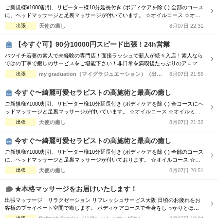
ご新規様¥1000割引、リピーター様10分延長付き (ボディケアを除く) 全部のコース
に、ヘッドマッサージと足裏マッサージが付いています。 ☆オイルコース ☆オイ
ルミックスコース 90分 ￥13,000→¥12,000 120分 ￥16,000→¥15,000 150分 ￥20,0
出張
天使の癒し
8月07日 22:31
00→¥19,000 180分 ￥24,000→¥23,000 ☆ボディケアマッサージコース 90分 ￥1...
【今すぐ可】90分10000円スピード出張！24h営業
バツイチ若妻の素人で未経験の専門店！面接ラッシュで新人が続々入店！素人なら
ではの丁寧で癒しのサービスをご堪能下さい！非日常を満喫後たっぷりのアロマオ
イルトリートメントで心体を癒してください！ ■□■□■□■□■□■□■□■□■□■□■□
出張
my graduation（マイグラジュエーション）（出張）
8月07日 21:55
【Aroma&Spaコース】 ・90分￥10000 ・120分￥15000 □■□■□■□■□■□■□■□■□■
□ ・素人の未経験セラピスト続々入店！ ...
今すぐ〜綺麗可愛セラピストの高施術と最高の癒し
ご新規様¥1000割引、リピーター様10分延長付き (ボディケアを除く) 全コースにヘ
ッドマッサージと足裏マッサージが付いています。 ☆オイルコース ☆オイルミッ
クスコース 90分 ￥13,000→¥12,000 120分 ￥16,000→¥15,000 150分 ￥20,000→
出張
天使の癒し
8月07日 21:32
¥19,000 180分 ￥24,000→¥23,000 ☆ボディケアマッサージコース 90分 ￥11,0...
今すぐ〜綺麗可愛セラピストの高施術と最高の癒し
ご新規様¥1000割引、リピーター様10分延長付き (ボディケアを除く) 全部のコース
に、ヘッドマッサージと足裏マッサージが付いております。 ☆オイルコース ☆オ
イルミックスコース 90分 ￥13,000→¥12,000 120分 ￥16,000→¥15,000 150分 ￥2
出張
天使の癒し
8月07日 20:51
0,000→¥19,000 180分 ￥24,000→¥23,000 ☆ボディケアマッサージコース 90分
￥...
★本格マッサージをお届けいたします！
出張マッサージ リラクゼーション リフレッシュサービス大阪 日頃のお疲れをお
客様のプライベート空間で癒します。 ボディケアコースで全身をしっかりとほぐ
すも良し！ オイルセラピーで体の深部からゆったりするも良し！ ★高リピートの