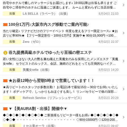
自宅やホテルで癒しのマッサージをお届けします♪ 19:00以降は出張も承ります ご
自宅やご滞在中のホテルに迅速にご派遣します。 ルームと変わらずに当店自慢の
美魔女による、癒しのマッサージをご堪能ください 出張アロマトリートメントコ
出張
LA BELLA（ラベーラ）（出張）
8月04日 21:03
ース 100分14000円 出張ラージオイルコース 100分17000円 ※指名は＋1000円 ※
派遣地域により別途交通費
100分1万円♪大阪市内スグ移動でご案内可能♪
当たり確定♪ リフナビだけのフリーイベント 何度も使えるフリー限定コース♪ ★お
店リピ率90%★ 【フリー限定割引・100分1万円】実施中★ 90分15,000円⇒100分1
0,000円！！ ※5,000円OFF！！ ご予約時に「リフナビ見た」とお伝えください。
出張
Zero（ゼロ）
8月02日 22:37
2名様以上も大歓迎！ ※フリーのみ適用 ※その他イベントとの併用不可 ※指名さ
れる方は通常料金 ※別途交通費必要 日本橋、谷9...
谷九提携高級ホテルでゆったり至福の密エステ
若い女性にはない大人の艶を兼ね備えた美魔女のみを採用したメンズエステ「美魔
女refle」 セラピストのルックス、会話、施術のどれをとっても圧倒的なハイクオ
リティでお客様をお出迎えさせて頂きます。 記憶に残る素敵なお時間をお過ごし
出張
美魔女refle（出張）
8月02日 14:20
下さいませ。 容姿、接客全てを兼ねそろえた美魔女が多数ご案内可能♪ 必ず会った
瞬間ガッツポーズをしたくなる女性 また虜になってしまう程、ドハマり注意！！
★お昼12時から翌朝5時まで営業しています！！
是非この機会に日頃...
★高リピートのスタッフが多数出勤！ お電話1本で最短15分～30分でお伺いいたし
ます！ ボディケアで、しっかりもみほぐすも良し！ リンパセラピーで体の深部ま
で癒すも良し！ 出張マッサージ・リラクゼーション リフレッシュサービスでは、
出張
Refresh Service（リフレッシュサービス）
8月01日 20:29
技術接遇研修検定をクリアした女性セラピストがお伺いします！ 清楚で、清潔感
のある女性セラピストがお伺いいたしますので 男性、女性、ご夫婦などでもお気
▼【美AURA割・出張】開催中▼
軽にご利用い...
◆◇◆◇◆◇◆◇◆◇◆◇◆ ご新規様もリピーター様もお得♪ ◆◇◆◇◆◇◆◇◆
◇◆◇◆ －・－・－・－・－・－・－・－・－・－ ◇90分15000円 ◇120分20000
円 ◇150分25000円 ◇180分30000円 －・－・－・－・－・－・－・－・－・－ ※
出張
ミセス美オーラ（出張）
8月01日 09:47