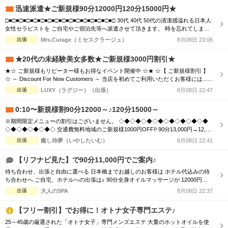
￥...
迅速派遣★ご新規様90分12000円120分15000円★
□■□■□■□■□■□■□■□■□■□■□■□■□■□■□■□ 30代 40代 50代の清潔感溢れる日本人
女性セラピストを ご自宅やご宿泊先等へ派遣させて頂きます。 時を忘れてしまう
程の癒しと心のこもった おもてなしをお届けします。 □■□■□■□■□■□■□■□■□■□
出張
Mrs.Curage（ミセスクラージュ）
8月08日 23:06
■□■□■□■□■□■□ お客様の日々のお疲れやストレスを心身共に癒す為 優しさ・気
配り・思いやりのある大人女性が心を込めて施術...
★20代の未経験美女多数★ご新規様3000円割引★
★☆ ご新規様もリピーター様もお得なイベント開催中 ☆★ ☆【 ご新規様割引 】
☆ ～ Discount For New Customers ～ 当店を初めてご利用いただくお客様には...
・初回限定で各コース総額より3,000円割引 ☆【 新人割 】☆ ～ New Face Therapi
出張
LUXY（ラグジー）（出張）
8月08日 22:47
st ～ NEW FACE マークの付いているセラピスト限定 ・各コース総額より3,000円
割引 ☆【...
0:10〜新規様割90分12000～♪120分15000～
※期間限定メニューの割引はございません。 ◇◆◇◆◇◆◇◆◇◆◇◆◇◆◇◆
◇◆◇◆◇◆◇◆◇ 交通費無料地域のご新規様1000円OFF!! 90分13,000円→12,00
0円 120分16,000円→15,000円 150分20,000円→19,000円 ※指名料別途 ◇◆◇◆◇
出張
癒し待夢（いやしたいむ）
8月08日 22:41
◆◇◆◇◆◇◆◇◆◇◆◇◆◇◆◇◆◇◆◇ 市内の交通費を頂く地域のご新規様1
000円OFF＋10分サービス!! 90分...
【リフナビ見た】で90分11,000円でご案内♪
待ち合わせ、出張と自由に選べる 日本橋までお越しのお客様は ホテル代込みの待
ち合わせへ ご自宅、ホテルへの出張は♪ 90分全身オイルマッサージが 12000円
→→11000円の1000円引き 120分全身オイルマッサージが 20000円 →→18000円
出張
大人のSPA
8月08日 22:37
の2000円引き でご利用いただけます
【フリー割引】でお得に！オトナ女子専門エステ♪
25～45歳の厳選された「オトナ女子」専門メンズエステ 大量のホットオイルを使