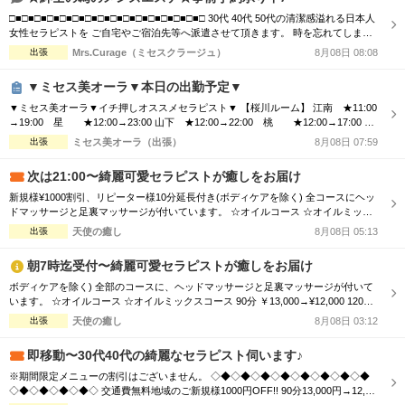
□■□■□■□■□■□■□■□■□■□■□■□■□■□■□■□ 30代 40代 50代の清潔感溢れる日本人
女性セラピストを ご自宅やご宿泊先等へ派遣させて頂きます。 時を忘れてしまう
程の癒しと心のこもった おもてなしをお届けします。 □■□■□■□■□■□■□■□■□■□
出張
Mrs.Curage（ミセスクラージュ）
8月08日 08:08
■□■□■□■□■□■□ お客様の日々のお疲れやストレスを心身共に癒す為 優しさ・気
配り・思いやりのある大人女性が心を込めて施術...
▼ミセス美オーラ▼本日の出勤予定▼
▼ミセス美オーラ▼イチ押しオススメセラピスト▼ 【桜川ルーム】 江南 ★11:00
→19:00 星 ★12:00→23:00 山下 ★12:00→22:00 桃 ★12:00→17:00 藤
沢 ★13:00→22:00 峰 ★13:00→19:00 青山 ★13:00→18:00 安藤 ★13:0
出張
ミセス美オーラ（出張）
8月08日 07:59
0→19:00 絵美 ★13:00→16:00 椎名 ★15:00→23:00 一色 ★15:...
次は21:00〜綺麗可愛セラピストが癒しをお届け
新規様¥1000割引、リピーター様10分延長付き(ボディケアを除く) 全コースにヘッ
ドマッサージと足裏マッサージが付いています。 ☆オイルコース ☆オイルミック
スコース 90分 ￥13,000→¥12,000 120分 ￥16,000→¥15,000 150分 ￥20,000→¥19,
出張
天使の癒し
8月08日 05:13
000 180分 ￥24,000→¥23,000 ☆ボディケアマッサージコース 90分 ￥11,00...
朝7時迄受付〜綺麗可愛セラピストが癒しをお届け
ボディケアを除く) 全部のコースに、ヘッドマッサージと足裏マッサージが付いて
います。 ☆オイルコース ☆オイルミックスコース 90分 ￥13,000→¥12,000 120分
￥16,000→¥15,000 150分 ￥20,000→¥19,000 180分 ￥24,000→¥23,000 ☆ボディ
出張
天使の癒し
8月08日 03:12
ケアマッサージコース 90分 ￥11,000→¥10,000 120分 ￥13,000→...
即移動〜30代40代の綺麗なセラピスト伺います♪
※期間限定メニューの割引はございません。 ◇◆◇◆◇◆◇◆◇◆◇◆◇◆◇◆
◇◆◇◆◇◆◇◆◇ 交通費無料地域のご新規様1000円OFF!! 90分13,000円→12,00