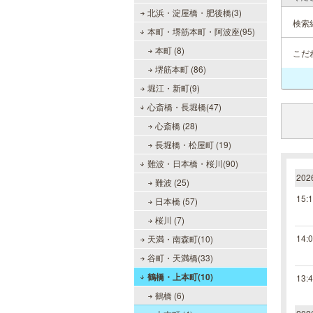
北浜・淀屋橋・肥後橋(3)
検索
本町・堺筋本町・阿波座(95)
本町 (8)
こだ
堺筋本町 (86)
堀江・新町(9)
心斎橋・長堀橋(47)
心斎橋 (28)
長堀橋・松屋町 (19)
難波・日本橋・桜川(90)
20
難波 (25)
15:
日本橋 (57)
桜川 (7)
14:
天満・南森町(10)
谷町・天満橋(33)
鶴橋・上本町(10)
13:
鶴橋 (6)