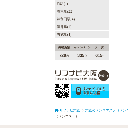
堺駅(1)
堺東駅(22)
岸和田駅(4)
深井駅(1)
布施駅(4)
掲載店舗
キャンペーン
クーポン
729
335
615
店
店
件
リフナビ大阪
大阪のメンズエステ（メン
（メンエス））