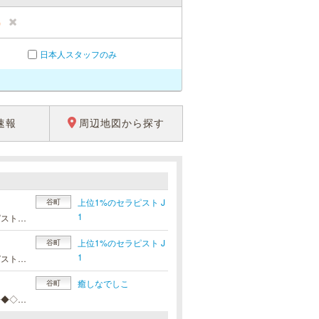
）
日本人スタッフのみ
速報
周辺地図から探す
上位1%のセラピスト J
谷町
1
高級感に溢れ、清掃が行き届いた特別な空間で、厳選された上位1％のセラピストが貴方様をお出迎えいたします。今だけの特別クーポンで、通常よりもお得にご利用いただけます。【 3,000円OFF 】90分コース：14,000円120分コース：19,000円このオトクな機会に自分へのご褒美として、特別な癒しの時間をご堪能ください。
上位1%のセラピスト J
谷町
1
高級感に溢れ、清掃が行き届いた特別な空間で、厳選された上位1％のセラピストが貴方様をお出迎えいたします。今だけの特別クーポンで、通常よりもお得にご利用いただけます。【 3,000円OFF 】90分コース：14,000円120分コース：19,000円このオトクな機会に自分へのご褒美として、特別な癒しの時間をご堪能ください。
癒しなでしこ
谷町
◆◇◆◇◆◇◆◇◆◇◆◇◆※只今即ご案内です！！！◆◇◆◇◆◇◆◇◆◇◆◇◆■とろける甘やかし■■■「いつも頑張ってるもんね、よしよし」と、膝枕や添い寝をしながら、子供の頃のようにたっぷり甘やかされることで不安や心の疲れを解消し、安心感に包まれます★究極の甘やかしを堪能して、ごゆっくりおくつろぎ下さいませ。もちろん、オイルマッサージもございますので、深い施術をご堪能いただけます★***【イベント実施中】*****甘やかしコース※70分 10,000円※100分13,000円※130分18,000円※160分22,000円スペシャル甘やかしコース※70分 14,000円※100分17,000円※130分22,000円※160分26,000円