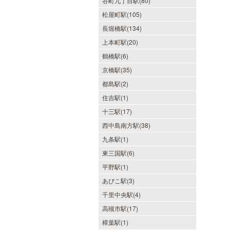
谷町九丁目駅(80)
松屋町駅(105)
長堀橋駅(134)
上本町駅(20)
鶴橋駅(6)
京橋駅(35)
都島駅(2)
住吉駅(1)
十三駅(17)
西中島南方駅(38)
九条駅(1)
東三国駅(6)
平野駅(1)
あびこ駅(3)
千里中央駅(4)
高槻市駅(17)
樟葉駅(1)