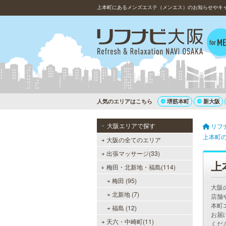
上本町にあるメンズエステ（メンエス）のお知らせやキ
人気のエリアはこちら
堺筋本町
新大阪
大阪エリアで探す
リフ
上本町
大阪の全てのエリア
出張マッサージ(33)
上
梅田・北新地・福島(114)
梅田 (95)
大阪
北新地 (7)
店舗
本町
福島 (12)
お届
天六・中崎町(11)
くだ