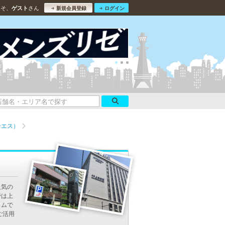
こそ、
さん
ゲスト
新規会員登録
ログイン
ンエス）
人気の
では上
イムで
ご活用