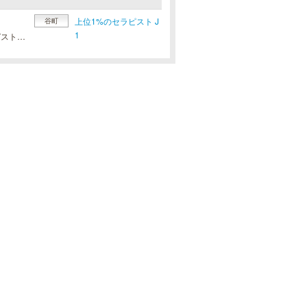
上位1%のセラピスト J
谷町
1
高級感に溢れ、清掃が行き届いた特別な空間で、厳選された上位1％のセラピストが貴方様をお出迎えいたします。今だけの特別クーポンで、通常よりもお得にご利用いただけます。【 3,000円OFF 】90分コース：14,000円120分コース：19,000円このオトクな機会に自分へのご褒美として、特別な癒しの時間をご堪能ください。