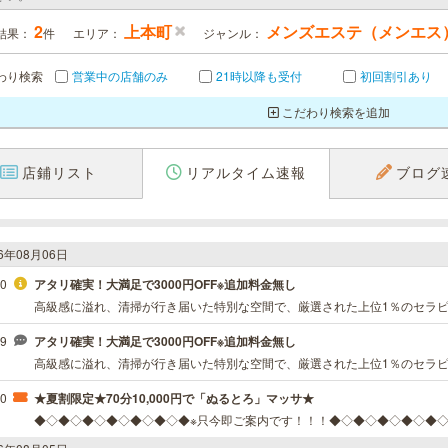
2
上本町
メンズエステ（メンエス
結果：
件
エリア：
ジャンル：
わり検索
営業中の店舗のみ
21時以降も受付
初回割引あり
こだわり検索を追加
店鋪リスト
リアルタイム速報
ブログ
26年08月06日
10
アタリ確実！大満足で3000円OFF※追加料金無し
09
アタリ確実！大満足で3000円OFF※追加料金無し
40
★夏割限定★70分10,000円で「ぬるとろ」マッサ★