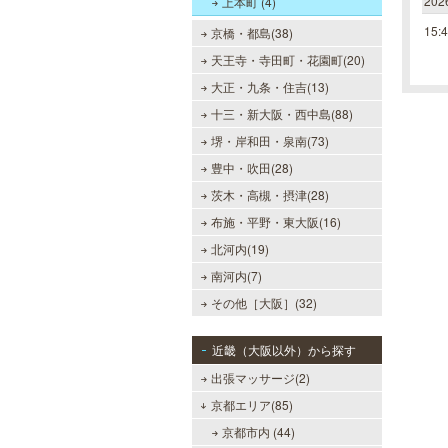
20
上本町 (4)
15:
京橋・都島(38)
天王寺・寺田町・花園町(20)
大正・九条・住吉(13)
十三・新大阪・西中島(88)
堺・岸和田・泉南(73)
豊中・吹田(28)
茨木・高槻・摂津(28)
布施・平野・東大阪(16)
北河内(19)
南河内(7)
その他［大阪］(32)
近畿（大阪以外）から探す
出張マッサージ(2)
京都エリア(85)
京都市内 (44)