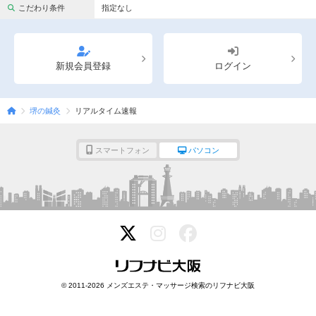
完全個室
半個室あり
こだわり条件
指定なし
ペアルームあり
シャワー室完備
フットバスあり
岩盤浴あり
新規会員登録
ログイン
専用駐車場あり
有資格者在籍
堺の鍼灸
リアルタイム速報
日本人スタッフのみ
女性スタッフのみ
スタッフ指名可
Ｗセラピスト
スマートフォン
パソコン
駅から徒歩5分以内
こだわり条件を変更
閉じる
© 2011-2026 メンズエステ・マッサージ検索のリフナビ大阪