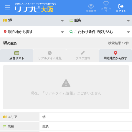
大阪のメンズエステ・マッサージを探すなら
お気に入
り
閲覧履歴
ログイン
堺
鍼灸
現在地から探す
こだわり条件で絞り込む
こだわり条件で絞り込む
堺
検索結果 :
2
件
の
鍼灸
店舗リスト
リアルタイム速報
ブログ速報
周辺地図から探す
21時以降も受付
24時以降も受付
初回割引あり
リピーター割引あり
現在、「リアルタイム速報」はございません
団体割引
ポイントカード有
キャッシュレス決済OK
領収証発行可
エリア
堺
2名様歓迎
団体様歓迎
業種
鍼灸