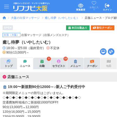
大阪のメンズエステ・マッサージを探すなら
お気に入
り
閲覧履歴
ログイン
大阪の出張マッサージ
癒し待夢（いやしたいむ）
店舗ニュース・ブログ速
OPEN
本日出勤あり
割引クーポン
出張（大阪）
出張マッサージ（出張メンズエステ）
癒し待夢（いやしたいむ）
18:00～翌5:00（最終受付）
不定休
90分13,000円～
5
18
トップ
ニュース
出勤
セラピスト
メニュー
クーポン
地図
店舗ニュース
19:00〜新規割90分12000～♪新人ご予約受付中
※期間限定メニューの割引はございません。
◇◆◇◆◇◆◇◆◇◆◇◆◇◆◇◆◇◆◇◆◇◆◇◆◇
交通費無料地域のご新規様1000円OFF!!
90分13,000円→12,000円
120分16,000円→15,000円
150分20,000円→19,000円