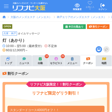
大阪のメンズエステ・マッサージを探すなら
お気に入
り
閲覧履歴
ログイン
大阪のメンズエステ（メンエス）
神戸エリアのメンズエステ（メンエス）
OPEN
本日出勤あり
割引クーポン
兵庫・神戸
オイルマッサージ
灯（あかり）
10:00～翌5:00（最終受付）
不定休
60分12,000円～
10
26
トップ
ニュース
出勤
セラピスト
メニュー
クーポン
地図
割引クーポン
リフナビ大阪限定！！割引クーポン
リフナビ限定ゲリラ割引！
スタンダードコース4000円オフ！！