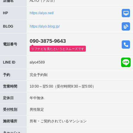
店舗名
ALYO（アルヨ）
HP
https://alyo.net/
BLOG
https://alyo.blog.jp/
090-3875-9643
電話番号
リフナビを見たというとスムーズです
LINE ID
alyo4589
予約
完全予約制
営業時間
10:00～翌5:00（受付時間9:30～翌5:00）
定休日
年中無休
受付性別
男性限定
施術場所
所有・ご契約されているマンション
キャッシュ