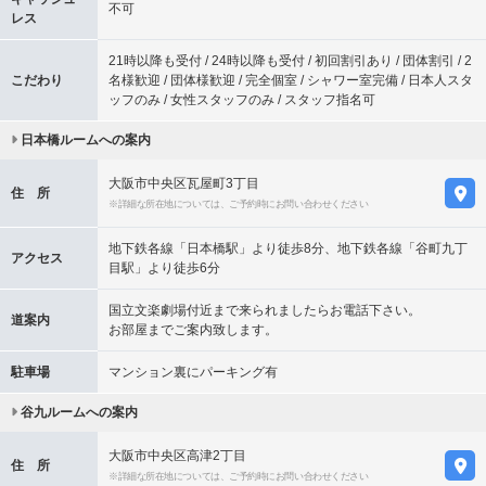
不可
レス
21時以降も受付 / 24時以降も受付 / 初回割引あり / 団体割引 / 2
こだわり
名様歓迎 / 団体様歓迎 / 完全個室 / シャワー室完備 / 日本人スタ
ッフのみ / 女性スタッフのみ / スタッフ指名可
日本橋ルームへの案内
大阪市中央区瓦屋町3丁目
住 所
※詳細な所在地については、ご予約時にお問い合わせください
地下鉄各線「日本橋駅」より徒歩8分、地下鉄各線「谷町九丁
アクセス
目駅」より徒歩6分
国立文楽劇場付近まで来られましたらお電話下さい。
道案内
お部屋までご案内致します。
駐車場
マンション裏にパーキング有
谷九ルームへの案内
大阪市中央区高津2丁目
住 所
※詳細な所在地については、ご予約時にお問い合わせください