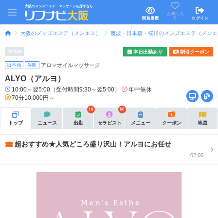
大阪のメンズエステ・マッサージを探すなら
お気に入
り
閲覧履歴
ログイン
大阪のメンズエステ（メンエス）
難波・日本橋・桜川のメンズエステ（メンエ
OPEN
本日出勤あり
割引クーポン
日本橋
谷町
アロマオイルマッサージ
ALYO（アルヨ）
10:00～翌5:00（受付時間9:30～翌5:00）
年中無休
70分10,000円～
16
60
トップ
ニュース
出勤
セラピスト
メニュー
クーポン
地図
超おすすめ★人気どころ盛り沢山！アルヨにお任せ
02:06