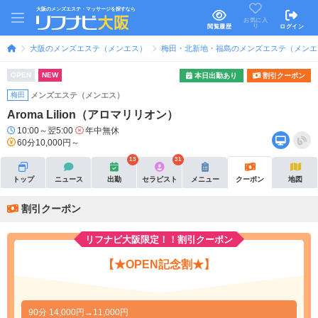
大阪のメンズエステ・マッサージを探すなら
お気に入
り
閲覧履歴
ログイン
大阪のメンズエステ（メンエス）
梅田・北新地・福島のメンズエステ（メンエ
OPEN
NEW
本日出勤あり
割引クーポン
梅田
メンズエステ（メンエス）
Aroma Lilion（アロマリリオン）
10:00～翌5:00
年中無休
60分10,000円～
13
31
トップ
ニュース
出勤
セラピスト
メニュー
クーポン
地図
割引クーポン
リフナビ大阪限定！！割引クーポン
【★OPEN記念割★】
90分 14,000円→11,000円