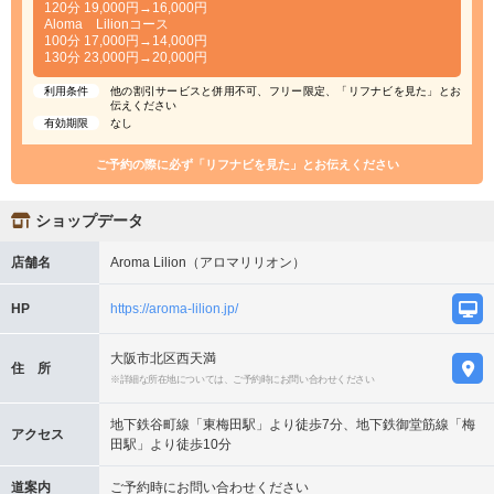
120分 19,000円→16,000円
Aloma Lilionコース
100分 17,000円→14,000円
130分 23,000円→20,000円
利用条件
他の割引サービスと併用不可、フリー限定、「リフナビを見た」とお
伝えください
有効期限
なし
ご予約の際に必ず「リフナビを見た」とお伝えください
ショップデータ
店舗名
Aroma Lilion（アロマリリオン）
HP
https://aroma-lilion.jp/
大阪市北区西天満
住 所
※詳細な所在地については、ご予約時にお問い合わせください
地下鉄谷町線「東梅田駅」より徒歩7分、地下鉄御堂筋線「梅
アクセス
田駅」より徒歩10分
道案内
ご予約時にお問い合わせください