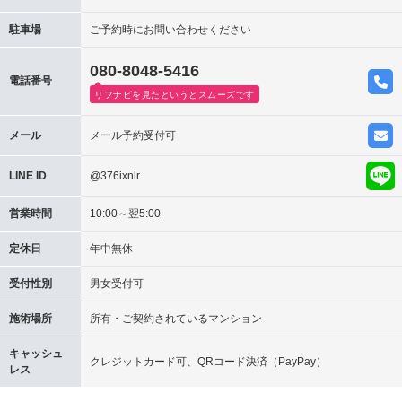
駐車場
ご予約時にお問い合わせください
080-8048-5416
電話番号
リフナビを見たというとスムーズです
メール
メール予約受付可
LINE ID
@376ixnlr
営業時間
10:00～翌5:00
定休日
年中無休
受付性別
男女受付可
施術場所
所有・ご契約されているマンション
キャッシュ
クレジットカード可、QRコード決済（PayPay）
レス