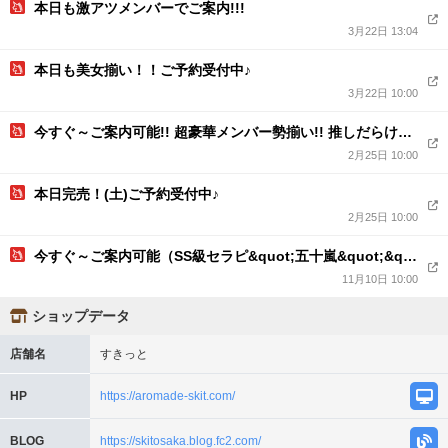
本日も激アツメンバーでご案内!!!
3月22日 13:04
本日も美女揃い！！ご予約受付中♪
3月22日 10:00
今すぐ～ご案内可能!! 超豪華メンバー勢揃い!! 推しだらけフィーバー！ 間違いなく美女セラピ確定 令割でお得に♪90分1.1万円...
2月25日 10:00
本日完売！(土)ご予約受付中♪
2月25日 10:00
今すぐ～ご案内可能（SS級セラピ&quot;五十嵐&quot;&quot;穂村&quot;注目!!...
11月10日 10:00
ショップデータ
店舗名
すきっと
HP
https://aromade-skit.com/
BLOG
https://skitosaka.blog.fc2.com/