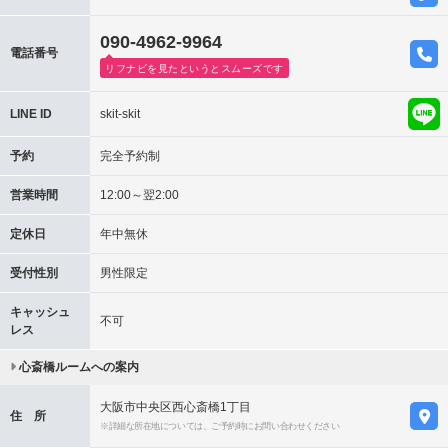
090-4962-9964
電話番号
リフナビを見たというとスムーズです
LINE ID
skit-skit
予約
完全予約制
営業時間
12:00～翌2:00
定休日
年中無休
受付性別
男性限定
キャッシュ
不可
レス
心斎橋ルームへの案内
大阪市中央区西心斎橋1丁目
住 所
※詳細な所在地については、ご予約時にお問い合わせください