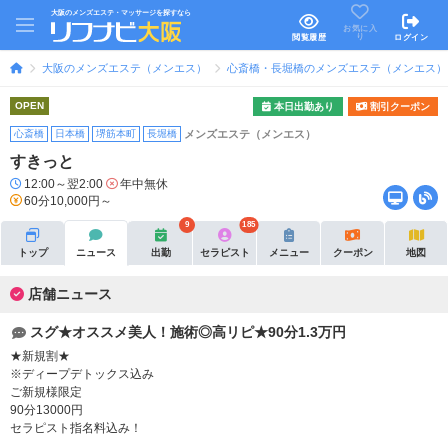
大阪のメンズエステ・マッサージを探すなら
お気に入
り
閲覧履歴
ログイン
大阪のメンズエステ（メンエス）
心斎橋・長堀橋のメンズエステ（メンエス）
OPEN
本日出勤あり
割引クーポン
心斎橋
日本橋
堺筋本町
長堀橋
メンズエステ（メンエス）
すきっと
12:00～翌2:00
年中無休
60分10,000円～
9
185
トップ
ニュース
出勤
セラピスト
メニュー
クーポン
地図
店舗ニュース
スグ★オススメ美人！施術◎高リピ★90分1.3万円
★新規割★
※ディープデトックス込み
ご新規様限定
90分13000円
セラピスト指名料込み！