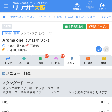
大阪のメンズエステ・マッサージを探すなら
お気に入
り
閲覧履歴
ログイン
大阪のメンズエステ（メンエス）
難波・日本橋・桜川のメンズエステ（メンエ
OPEN
本日出勤あり
割引クーポン
日本橋
梅田
メンズエステ（メンエス）
Aroma one（アロマワン）
13:00～翌5:00
不定休
60分10,000円～
17
98
トップ
ニュース
出勤
セラピスト
メニュー
クーポン
地図
メニュー・料金
スタンダードコース
高ランク美女による極上マッサージコース
※別途、コース料金以外にホテル、レンタルルーム代が必要な場合があります
60分
10,000円