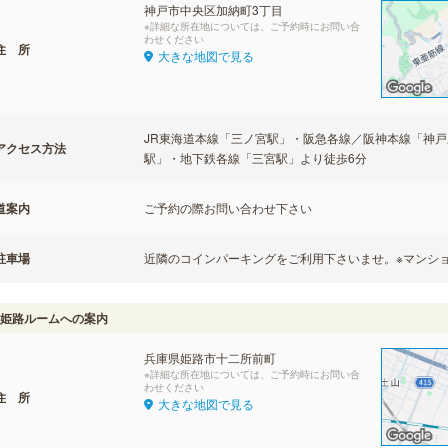
神戸市中央区加納町3丁目
※詳細な所在地については、ご予約時にお問い合
わせください
住 所
大きな地図で見る
JR東海道本線「三ノ宮駅」・阪急各線／阪神本線「神
アクセス方法
駅」・地下鉄各線「三宮駅」より徒歩6分
道案内
ご予約の際お問い合わせ下さい
駐車場
近隣のコインパーキングをご利用下さいませ。※マンシ
姫路ルームへの案内
兵庫県姫路市十二所前町
※詳細な所在地については、ご予約時にお問い合
わせください
住 所
大きな地図で見る