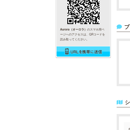
ブ
Aurora（オーロラ）
のスマホ用ペ
ージへのアクセスは、QRコードを
読み取ってください。
シ