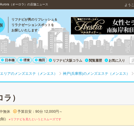
urora（オーロラ）の店舗ニュース
よう
リフナビが男のリフレッシュ＆
リラクゼーションスポットを
お探しいたします
日本橋
堺東
梅田
リフナビ大阪コラム
閲覧履歴
お気に入り
エリアのメンズエステ（メンエス）
神戸(兵庫県)のメンズエステ（メンエス）
ーロラ）
中無休
予算目安：90分 12,000円～
約制）
※リフナビを見たというとスムーズです