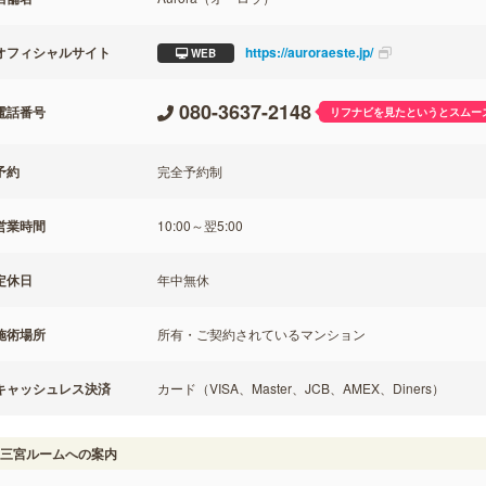
オフィシャルサイト
https://auroraeste.jp/
WEB
080-3637-2148
電話番号
リフナビを見たというとスムー
予約
完全予約制
営業時間
10:00～翌5:00
定休日
年中無休
施術場所
所有・ご契約されているマンション
キャッシュレス決済
カード（VISA、Master、JCB、AMEX、Diners）
三宮ルームへの案内