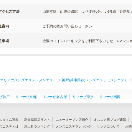
アクセス方法
山陽本線「山陽姫路駅」より徒歩6分、JR各線「姫路駅
道案内
ご予約の際お問い合わせ下さい
駐車場
近隣のコインパーキングをご利用下さいませ。※マンシ
エリアのメンズエステ（メンエス）
神戸(兵庫県)のメンズエステ（メンエス）
ビ神戸
リフナビ京都
リフナビ名古屋
リフナビ東京
リフナビ福岡
ルタイム速報
新規掲載店リスト
ニューオープン店紹介
オススメ店ブログ速報
ズエステとは
急上昇ランキング
メンズエステランキング
リンクについて
お問