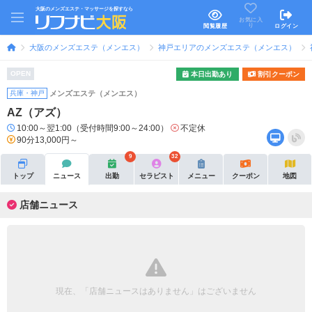
大阪のメンズエステ・マッサージを探すなら
お気に入
り
閲覧履歴
ログイン
大阪のメンズエステ（メンエス）
神戸エリアのメンズエステ（メンエス）
OPEN
本日出勤あり
割引クーポン
兵庫・神戸
メンズエステ（メンエス）
AZ（アズ）
10:00～翌1:00（受付時間9:00～24:00）
不定休
90分13,000円～
9
32
トップ
ニュース
出勤
セラピスト
メニュー
クーポン
地図
店舗ニュース
現在、「店舗ニュースはありません」はございません