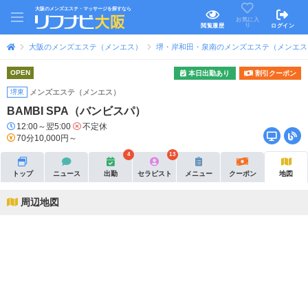
大阪のメンズエステ・マッサージを探すなら
お気に入
り
閲覧履歴
ログイン
大阪のメンズエステ（メンエス）
堺・岸和田・泉南のメンズエステ（メンエス
OPEN
本日出勤あり
割引クーポン
堺東
メンズエステ（メンエス）
BAMBI SPA（バンビスパ）
12:00～翌5:00
不定休
70分10,000円～
4
13
トップ
ニュース
出勤
セラピスト
メニュー
クーポン
地図
周辺地図