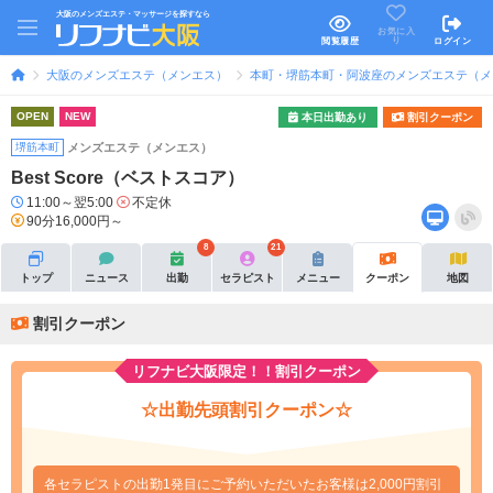
大阪のメンズエステ・マッサージを探すなら
お気に入
り
閲覧履歴
ログイン
大阪のメンズエステ（メンエス）
本町・堺筋本町・阿波座のメンズエステ（メ
OPEN
NEW
本日出勤あり
割引クーポン
堺筋本町
メンズエステ（メンエス）
Best Score（ベストスコア）
11:00～翌5:00
不定休
90分16,000円～
8
21
トップ
ニュース
出勤
セラピスト
メニュー
クーポン
地図
割引クーポン
リフナビ大阪限定！！割引クーポン
☆出勤先頭割引クーポン☆
各セラピストの出勤1発目にご予約いただいたお客様は2,000円割引