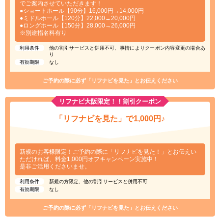
でご案内させていただきます！
●ショートホール【90分】16,000円→14,000円
●ミドルホール【120分】22,000→20,000円
●ロングホール【150分】28,000→26,000円
※別途指名料有り
利用条件
他の割引サービスと併用不可、事情によりクーポン内容変更の場合あ
り
有効期限
なし
ご予約の際に必ず「リフナビを見た」とお伝えください
リフナビ大阪限定！！割引クーポン
「リフナビを見た」で1,000円♪
新規のお客様限定！ご予約の際に「リフナビを見た！」とお伝えい
ただければ、料金1,000円オフキャンペーン実施中！
是非ご活用くださいませ。
利用条件
新規の方限定、他の割引サービスと併用不可
有効期限
なし
ご予約の際に必ず「リフナビを見た」とお伝えください