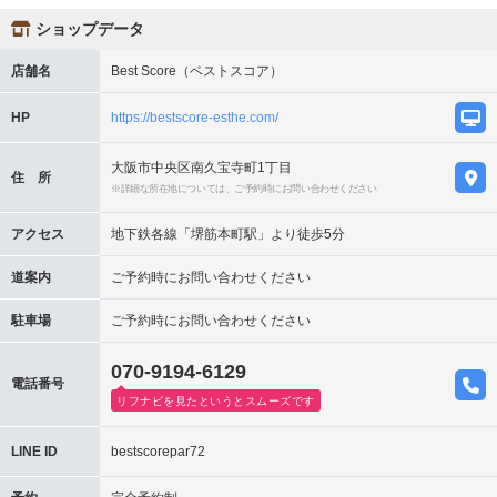
ショップデータ
店舗名
Best Score（ベストスコア）
HP
https://bestscore-esthe.com/
大阪市中央区南久宝寺町1丁目
住 所
※詳細な所在地については、ご予約時にお問い合わせください
アクセス
地下鉄各線「堺筋本町駅」より徒歩5分
道案内
ご予約時にお問い合わせください
駐車場
ご予約時にお問い合わせください
070-9194-6129
電話番号
リフナビを見たというとスムーズです
LINE ID
bestscorepar72