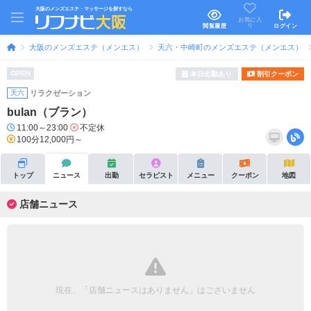
大阪のメンズエステ・マッサージを探すなら
お気に入
り
閲覧履歴
ログイン
大阪のメンズエステ（メンエス）
天六・中崎町のメンズエステ（メンエス）
OPEN
本日出勤あり
割引クーポン
天六
リラクゼーション
bulan（ブラン）
11:00～23:00
不定休
100分12,000円～
トップ
ニュース
出勤
セラピスト
メニュー
クーポン
地図
店舗ニュース
現在、「店舗ニュースはありません」はございません