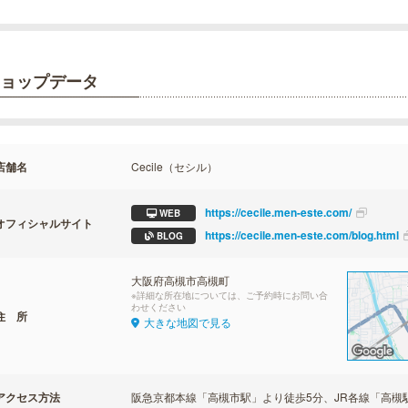
ョップデータ
店舗名
Cecile（セシル）
https://cecile.men-este.com/
WEB
オフィシャルサイト
https://cecile.men-este.com/blog.html
BLOG
大阪府高槻市高槻町
※詳細な所在地については、ご予約時にお問い合
わせください
住 所
大きな地図で見る
アクセス方法
阪急京都本線「高槻市駅」より徒歩5分、JR各線「高槻