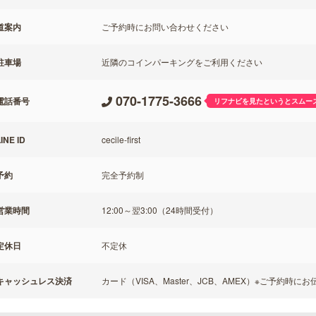
道案内
ご予約時にお問い合わせください
駐車場
近隣のコインパーキングをご利用ください
070-1775-3666
電話番号
リフナビを見たというとスムー
INE ID
cecile‐first
予約
完全予約制
営業時間
12:00～翌3:00（24時間受付）
定休日
不定休
キャッシュレス決済
カード（VISA、Master、JCB、AMEX）※ご予約時に