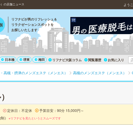
ル）の店舗ニュース
よう
リフナビが男のリフレッシュ＆
リラクゼーションスポットを
お探しいたします
日本橋
堺東
梅田
リフナビ大阪コラム
閲覧履歴
お気に入り
・高槻・摂津のメンズエステ（メンエス）
高槻のメンズエステ（メンエス）
ル）
定休日：不定休
予算目安：90分 15,000円～
約制）
※リフナビを見たというとスムーズです