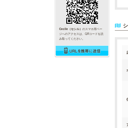
シ
Cecile（セシル）
のスマホ用ペー
ジへのアクセスは、QRコードを読
み取ってください。