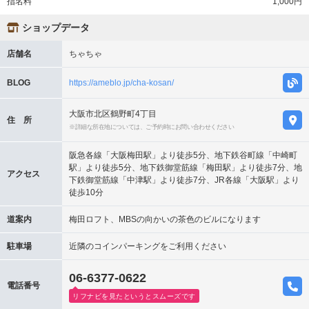
指名料
1,000円
ショップデータ
店舗名
ちゃちゃ
BLOG
https://ameblo.jp/cha-kosan/
大阪市北区鶴野町4丁目
住 所
※詳細な所在地については、ご予約時にお問い合わせください
阪急各線「大阪梅田駅」より徒歩5分、地下鉄谷町線「中崎町
駅」より徒歩5分、地下鉄御堂筋線「梅田駅」より徒歩7分、地
アクセス
下鉄御堂筋線「中津駅」より徒歩7分、JR各線「大阪駅」より
徒歩10分
道案内
梅田ロフト、MBSの向かいの茶色のビルになります
駐車場
近隣のコインパーキングをご利用ください
06-6377-0622
電話番号
リフナビを見たというとスムーズです