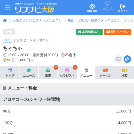
大阪のメンズエステ・マッサージを探すなら
お気に入
り
閲覧履歴
ログイン
大阪のメンズエステ（メンエス）
梅田・北新地・福島のメンズエステ（メンエ
OPEN
本日出勤あり
割引クーポン
梅田
リラクゼーションサロン
ちゃちゃ
12:00～20:00（最終受付20:00）
不定休
90分11,000円～
2
6
トップ
ニュース
出勤
セラピスト
メニュー
クーポン
地図
メニュー・料金
アロマコース(シャワー時間別)
90分
11,000円
120分
14,000円