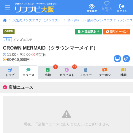
大阪のメンズエステ・マッサージを探すなら
お気に入
り
閲覧履歴
ログイン
大阪のメンズエステ（メンエス）
堺・岸和田・泉南のメンズエステ（メンエス
OPEN
本日出勤あり
割引クーポン
堺東
メンズエステ
CROWN MERMAID（クラウンマーメイド）
11:00～翌5:00
不定休
60分10,000円～
1
42
トップ
ニュース
出勤
セラピスト
メニュー
クーポン
地図
店舗ニュース
現在、「店舗ニュースはありません」はございません