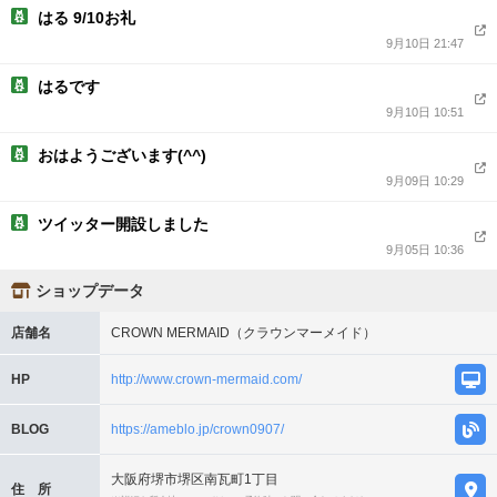
はる 9/10お礼
9月10日 21:47
はるです
9月10日 10:51
おはようございます(^^)
9月09日 10:29
ツイッター開設しました
9月05日 10:36
ショップデータ
店舗名
CROWN MERMAID（クラウンマーメイド）
HP
http://www.crown-mermaid.com/
BLOG
https://ameblo.jp/crown0907/
大阪府堺市堺区南瓦町1丁目
住 所